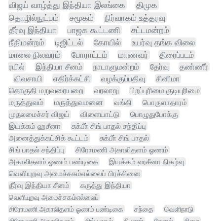
விஜய் வாழ்த்து இந்தியா இலங்கை
திமுக
தொழில்நுட்பம்
சமூகம்
நிர்வாகம் உத்தரவு
தீர்வு இந்தியா
பாஜக கூட்டணி
சட்டமன்றம்
நீதிமன்றம்
டிஜிட்டல்
கோயில்
உயர்வு தங்க விலை
மாலை நிலவரம்
போராட்டம்
மாணவர்
திரைப்படம்
ரயில்
இந்தியா சீனம்
நாடாளுமன்றம்
தேர்வு
தண்ணீர்
விவசாயி
எதிர்க்கட்சி
வழக்குப்பதிவு
சினிமா
தொகுதி மறுவரையறை
வரலாறு
பிறப்புரிமை குடியுரிமை
மருத்துவம்
மருத்துவமனை
வங்கி
பொருளாதாரம்
முதலமைச்சர் விஜய்
விளையாட்டு
பொழுதுபோக்கு
இயக்கம் ஹசீனா
சுக்பீா் சிங் பாதல் சந்திப்பு
அனைத்துக்கட்சிக் கூட்டம்
சுக்பீா் சிங் பாதல்
சிங் பாதல் சந்திப்பு
சிரோமணி அகாலிதளம் ஓணம்
அகாலிதளம் ஓணம் பண்டிகை
இயக்கம் ஹசீனா நிகழ்வு
வெளியுறவு அமைச்சகம்எல்லைப் பிரச்சினை
தீர்வு இந்தியா சீனம்
கருத்து இந்தியா
வெளியுறவு அமைச்சகம்எல்லைப்
சிரோமணி அகாலிதளம் ஓணம் பண்டிகை
சந்தை
வெளிநாடு
சிரோமணி அகாலிதளம்
சிங் பாதல்
நிபுணர்
சேனல்
சிறை