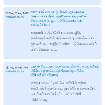
காசாவில் சக ஊழியர்கள் படுகொலை
🕑
Tue, 26 Aug 2025
செய்யப்பட்டதில் பத்திரிகையாளர்களின்
malaysiaindru.my
மௌனத்தை ஐ.நா. அறிக்கையாளர்
கண்டிக்கிறார்
காஸாவில் இஸ்ரேலிய வான்வழித்
தாக்குதல்களில் திங்களன்று கொல்லப்பட்ட
தங்கள் சக ஊழியர்களின் படுகொலையைப்
பற்றி மௌனம் …
யுடிஎம் கேடட்டின் உடல்களை இரண்டாவது பிரேத
🕑
Tue, 26 Aug 2025
பரிசோதனைக்காகத் தோண்டி எடுக்க
malaysiaindru.my
நீதிமன்றம் உத்தரவு
ஹுலு லங்காட்டின் செமனியில் உள்ள
கம்போங் ரிஞ்சிங் உலு முஸ்லீம் கல்லறையில்
அடக்கம் செய்யப்பட்ட Universiti
Teknolog…