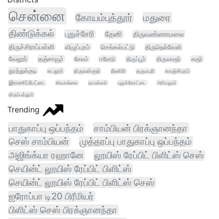
சென்னை
கோயம்புத்தூர்
மதுரை
திண்டுக்கல்
புதுச்சேரி
தேனி
திருவண்ணாமலை
திருச்சிராப்பள்ளி
விழுப்புரம்
செங்கல்பட்டு
திருநெல்வேலி
வேலூர்
தஞ்சாவூர்
சேலம்
ஈரோடு
திருப்பூர்
திருவாரூர்
கரூர்
தூத்துக்குடி
கடலூர்
திருவள்ளூர்
நீலகிரி
தருமபுரி
காஞ்சிபுரம்
இராணிப்பேட்டை
சிவகங்கை
நாமக்கல்
புதுக்கோட்டை
அரியலூர்
திருப்பத்தூர்
Trending
பாதுகாப்பு ஒப்பந்தம்
சாம்பியன் பிரக்ஞானந்தா
செஸ் சாம்பியன்
முத்தரப்பு பாதுகாப்பு ஒப்பந்தம்
அஜிங்க்யா ரஹானே
லூயிஸ் ரேப்பிட் பிளிட்ஸ் செஸ்
செயின்ட் லூயிஸ் ரேப்பிட் பிளிட்ஸ்
செயின்ட் லூயிஸ் ரேப்பிட் பிளிட்ஸ் செஸ்
ஐரோப்பா டி20 பிரீமியர்
பிளிட்ஸ் செஸ் பிரக்ஞானந்தா