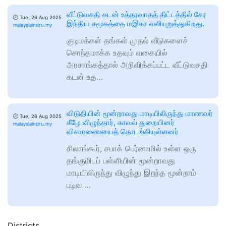
வீட்டுவசதி கடன் உத்தரவாதத் திட்டத்தில் சேர
🕑
Tue, 26 Aug 2025
இந்திய சமூகத்தை மஇகா வலியுறுத்துகிறது.
malaysiaindru.my
குடிமக்கள் தங்கள் முதல் வீடுகளைச்
சொந்தமாக்க உதவும் வகையில்
அரசாங்கத்தால் அறிவிக்கப்பட்ட வீட்டுவசதி
கடன் உத…
விடுதியின் மூன்றாவது மாடியிலிருந்து மாணவர்
🕑
Tue, 26 Aug 2025
கீழே விழுந்தார், காவல் துறையினர்
malaysiaindru.my
விசாரணையைத் தொடங்கியுள்ளனர்
சிலாங்கூர், சபாக் பெர்னாமில் உள்ள ஒரு
தங்குமிடப் பள்ளியின் மூன்றாவது
மாடியிலிருந்து விழுந்து இறந்த மூன்றாம்
படிவ …
Districts