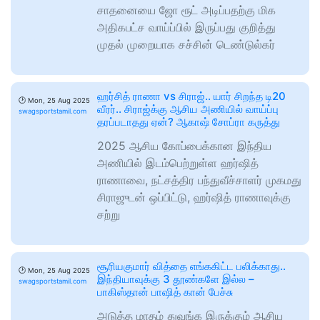
சாதனையை ஜோ ரூட் அடிப்பதற்கு மிக
அதிகபட்ச வாய்ப்பில் இருப்பது குறித்து
முதல் முறையாக சச்சின் டெண்டுல்கர்
ஹர்சித் ராணா vs சிராஜ்.. யார் சிறந்த டி20
🕑
Mon, 25 Aug 2025
வீரர்.. சிராஜ்க்கு ஆசிய அணியில் வாய்ப்பு
swagsportstamil.com
தரப்படாதது ஏன்? ஆகாஷ் சோப்ரா கருத்து
2025 ஆசிய கோப்பைக்கான இந்திய
அணியில் இடம்பெற்றுள்ள ஹர்ஷித்
ராணாவை, நட்சத்திர பந்துவீச்சாளர் முகமது
சிராஜுடன் ஒப்பிட்டு, ஹர்ஷித் ராணாவுக்கு
சற்று
சூரியகுமார் வித்தை எங்ககிட்ட பலிக்காது..
🕑
Mon, 25 Aug 2025
இந்தியாவுக்கு 3 தூண்களே இல்ல –
swagsportstamil.com
பாகிஸ்தான் பாஷித் கான் பேச்சு
அடுத்த மாதம் துவங்க இருக்கும் ஆசிய