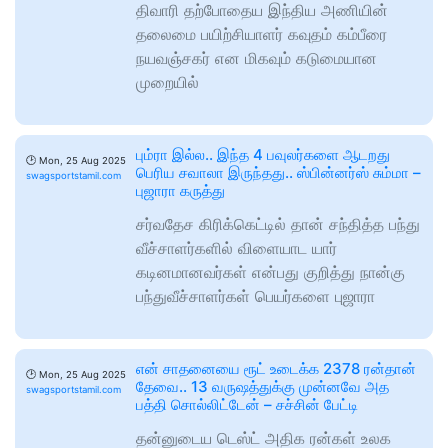
திவாரி தற்போதைய இந்திய அணியின்
தலைமை பயிற்சியாளர் கவுதம் கம்பீரை
நயவஞ்சகர் என மிகவும் கடுமையான
முறையில்
பும்ரா இல்ல.. இந்த 4 பவுலர்களை ஆடறது
🕑
Mon, 25 Aug 2025
பெரிய சவாலா இருந்தது.. ஸ்பின்னர்ஸ் சும்மா –
swagsportstamil.com
புஜாரா கருத்து
சர்வதேச கிரிக்கெட்டில் தான் சந்தித்த பந்து
வீச்சாளர்களில் விளையாட யார்
கடினமானவர்கள் என்பது குறித்து நான்கு
பந்துவீச்சாளர்கள் பெயர்களை புஜாரா
என் சாதனையை ரூட் உடைக்க 2378 ரன்தான்
🕑
Mon, 25 Aug 2025
தேவை.. 13 வருஷத்துக்கு முன்னவே அத
swagsportstamil.com
பத்தி சொல்லிட்டேன் – சச்சின் பேட்டி
தன்னுடைய டெஸ்ட் அதிக ரன்கள் உலக