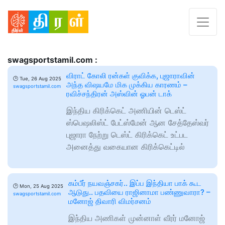
swagsportstamil.com :
விராட் கோலி ரன்கள் குவிக்க, புஜாராவின்
🕑
Tue, 26 Aug 2025
அந்த விஷயமே மிக முக்கிய காரணம் –
swagsportstamil.com
ரவிச்சந்திரன் அஸ்வின் ஓபன் டாக்
இந்திய கிரிக்கெட் அணியின் டெஸ்ட்
ஸ்பெஷலிஸ்ட் பேட்ஸ்மேன் ஆன சேத்தேஸ்வர்
புஜாரா நேற்று டெஸ்ட் கிரிக்கெட் உட்பட
அனைத்து வகையான கிரிக்கெட்டில்
கம்பீர் நயவஞ்சகர்.. இப்ப இந்தியா பாக் கூட
🕑
Mon, 25 Aug 2025
ஆடுது.. பதவியை ராஜினாமா பண்ணுவாரா? –
swagsportstamil.com
மனோஜ் திவாரி விமர்சனம்
இந்திய அணிகள் முன்னாள் வீரர் மனோஜ்