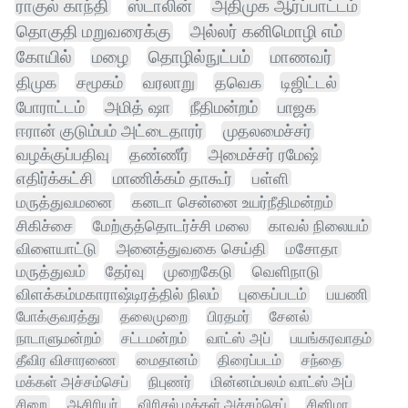
ராகுல் காந்தி
ஸ்டாலின்
அதிமுக ஆர்ப்பாட்டம்
தொகுதி மறுவரைக்கு
அல்லர் கனிமொழி எம்
கோயில்
மழை
தொழில்நுட்பம்
மாணவர்
திமுக
சமூகம்
வரலாறு
தவெக
டிஜிட்டல்
போராட்டம்
அமித் ஷா
நீதிமன்றம்
பாஜக
ஈரான் குடும்பம் அட்டைதாரர்
முதலமைச்சர்
வழக்குப்பதிவு
தண்ணீர்
அமைச்சர் ரமேஷ்
எதிர்க்கட்சி
மாணிக்கம் தாகூர்
பள்ளி
மருத்துவமனை
கனடா சென்னை உயர்நீதிமன்றம்
சிகிச்சை
மேற்குத்தொடர்ச்சி மலை
காவல் நிலையம்
விளையாட்டு
அனைத்துவகை செய்தி
மசோதா
மருத்துவம்
தேர்வு
முறைகேடு
வெளிநாடு
விளக்கம்மகாராஷ்டிரத்தில் நிலம்
புகைப்படம்
பயணி
போக்குவரத்து
தலைமுறை
பிரதமர்
சேனல்
நாடாளுமன்றம்
சட்டமன்றம்
வாட்ஸ் அப்
பயங்கரவாதம்
தீவிர விசாரணை
மைதானம்
திரைப்படம்
சந்தை
மக்கள் அச்சம்செப்
நிபுணர்
மின்னம்பலம் வாட்ஸ் அப்
சிறை
ஆசிரியர்
விரிசல் மக்கள் அச்சம்செப்
சினிமா