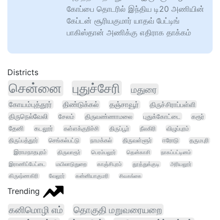
கோப்பை தொடரில் இந்திய டி20 அணியின்
கேப்டன் சூரியகுமார் யாதவ் பேட்டிங்
பாகிஸ்தான் அணிக்கு எதிராக தாக்கம்
Districts
சென்னை
புதுச்சேரி
மதுரை
கோயம்புத்தூர்
திண்டுக்கல்
தஞ்சாவூர்
திருச்சிராப்பள்ளி
திருநெல்வேலி
சேலம்
திருவண்ணாமலை
புதுக்கோட்டை
கரூர்
தேனி
கடலூர்
கள்ளக்குறிச்சி
திருப்பூர்
நீலகிரி
விழுப்புரம்
திருப்பத்தூர்
செங்கல்பட்டு
நாமக்கல்
திருவள்ளூர்
ஈரோடு
தருமபுரி
இராமநாதபுரம்
திருவாரூர்
பெரம்பலூர்
தென்காசி
நாகப்பட்டினம்
இராணிப்பேட்டை
மயிலாடுதுறை
காஞ்சிபுரம்
தூத்துக்குடி
அரியலூர்
கிருஷ்ணகிரி
வேலூர்
கன்னியாகுமரி
சிவகங்கை
Trending
கனிமொழி எம்
தொகுதி மறுவரையறை