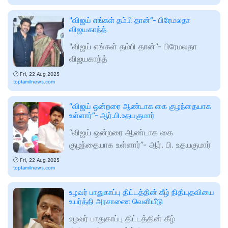
"விஜய் எங்கள் தம்பி தான்”- பிரேமலதா
விஜயகாந்த்
"விஜய் எங்கள் தம்பி தான்”- பிரேமலதா
விஜயகாந்த்
🕑
Fri, 22 Aug 2025
toptamilnews.com
“விஜய் ஒன்றரை ஆண்டாக கை குழந்தையாக
உள்ளார்”- ஆர்.பி.உதயகுமார்
“விஜய் ஒன்றரை ஆண்டாக கை
குழந்தையாக உள்ளார்”- ஆர். பி. உதயகுமார்
🕑
Fri, 22 Aug 2025
toptamilnews.com
உழவர் பாதுகாப்பு திட்டத்தின் கீழ் நிதியுதவியை
உயர்த்தி அரசாணை வெளியீடு
உழவர் பாதுகாப்பு திட்டத்தின் கீழ்