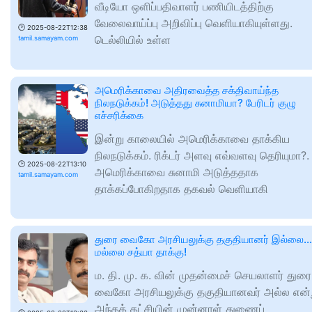
வீடியோ ஒளிப்பதிவாளர் பணியிடத்திற்கு
வேலைவாய்ப்பு அறிவிப்பு வெளியாகியுள்ளது.
🕑
2025-08-22T12:38
டெல்லியில் உள்ள
tamil.samayam.com
அமெரிக்காவை அதிரவைத்த சக்திவாய்ந்த
நிலநடுக்கம்! அடுத்தது சுனாமியா? பேரிடர் குழு
எச்சரிக்கை
இன்று காலையில் அமெரிக்காவை தாக்கிய
நிலநடுக்கம். ரிக்டர் அளவு எவ்வளவு தெரியுமா?.
🕑
2025-08-22T13:10
அமெரிக்காவை சுனாமி அடுத்ததாக
tamil.samayam.com
தாக்கப்போகிறதாக தகவல் வெளியாகி
துரை வைகோ அரசியலுக்கு தகுதியானர் இல்லை...
மல்லை சத்யா தாக்கு!
ம. தி. மு. க. வின் முதன்மைச் செயலாளர் துரை
வைகோ அரசியலுக்கு தகுதியானவர் அல்ல என்
அந்தக் கட்சியின் முன்னாள் துணைப்