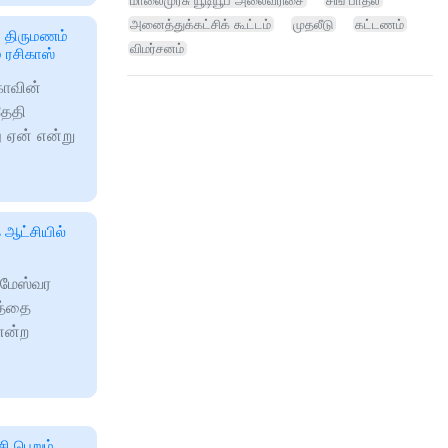
மாலைமுரசு யூடியூப் அலைவரிசை
சிங் பாதல்
அனைத்துக்கட்சிக் கூட்டம்
முதலீடு
கட்டணம்
ன் திருமணம்
விமர்சனம்
 ரசிகாஸ்
காவின்
தேதி
 ஏன் என்று
 ஆட்சியில்
ராமேஸ்வர
த்தை
என்ற
ி பெறும்...