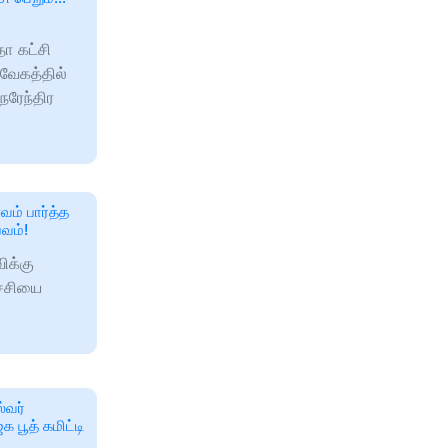
தா கட்சி
 வேகத்தில்
 நரேந்திர
வம் பார்த்த
பவம்!
ிக்கு
ச்சியை
்வர்
 பூத் கமிட்டி