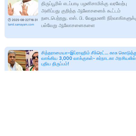
திருப்பூரில் எடப்பாடி பழனிசாமிக்கு வரவேற்பு
அளிப்பது குறித்த ஆலோசனைக் கூட்டம்
நடைபெற்றது. எஸ். பி. வேலுமணி நிர்வாகிகளுக்
🕑
2025-08-22T16:31
பல்வேறு ஆலோசனைகளை
tamil.samayam.com
சித்தராமையா–இப்ராஹிம் சீக்ரெட்… காசு கொடுத்த
வாங்கிய 3,000 வாக்குகள்- கர்நாடகா அரசியலில்
புதிய திருப்பம்!
இந்திய தேர்தல் ஆணையம் பாஜகவுக்கு ஆதரவ
வாக்கு திருட்டில் ஈடுபடுவதாக ராகுல் காந்தி குற
🕑
2025-08-22T16:34
சாட்டி இருந்தார். இந்த நிலையில் ராகுல் காந்தி
tamil.samayam.com
கூறிய
கெட்டிமேளம் சீரியல் 22 ஆகஸ்ட் 2025: சிவராமன்
இறப்புக்கு வந்த மகன்கள்.. லட்சுமி சொன்ன வார்த்
கண்ணீரில் குடும்பத்தினர்