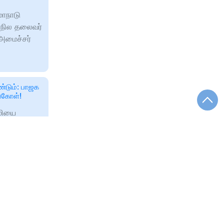
மாநாடு
ாநில தலைவர்
 அமைச்சர்
்டும்: பாஜக
ுகோள்!
ாமியை
பாடுபட
 அடித்து
் கமிட்டி