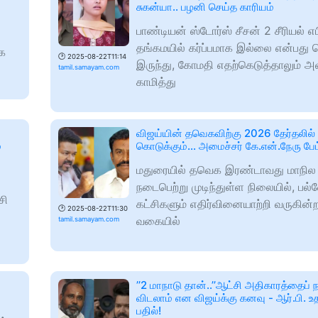
சுகன்யா.. பழனி செய்த காரியம்
பாண்டியன் ஸ்டோர்ஸ் சீசன் 2 சீரியல் எப
தங்கமயில் கர்ப்பமாக இல்லை என்பது த
ை
🕑
2025-08-22T11:14
இருந்து, கோமதி எதற்கெடுத்தாலும் 
tamil.samayam.com
காமித்து
விஜய்யின் தவெகவிற்கு 2026 தேர்தலில் 
்
கொடுக்கும்… அமைச்சர் கே.என்.நேரு பேட்
மதுரையில் தவெக இரண்டாவது மாநில 
நடைபெற்று முடிந்துள்ள நிலையில், பல்
சி
கட்சிகளும் எதிர்வினையாற்றி வருகின
🕑
2025-08-22T11:30
வகையில்
tamil.samayam.com
’’2 மாநாடு தான்..’’ஆட்சி அதிகாரத்தைப் நா
விடலாம் என விஜய்க்கு கனவு - ஆர்.பி. உத
பதில்!