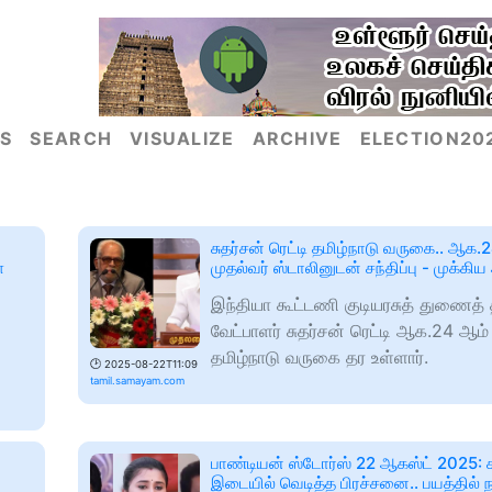
S
SEARCH
VISUALIZE
ARCHIVE
ELECTION20
சுதர்சன் ரெட்டி தமிழ்நாடு வருகை.. ஆக.
்
முதல்வர் ஸ்டாலினுடன் சந்திப்பு - முக்கிய 
இந்தியா கூட்டணி குடியரசுத் துணைத்
வேட்பாளர் சுதர்சன் ரெட்டி ஆக.24 ஆம்
தமிழ்நாடு வருகை தர உள்ளார்.
🕑
2025-08-22T11:09
tamil.samayam.com
பாண்டியன் ஸ்டோர்ஸ் 22 ஆகஸ்ட் 2025: கத
இடையில் வெடித்த பிரச்சனை.. பயத்தில் 