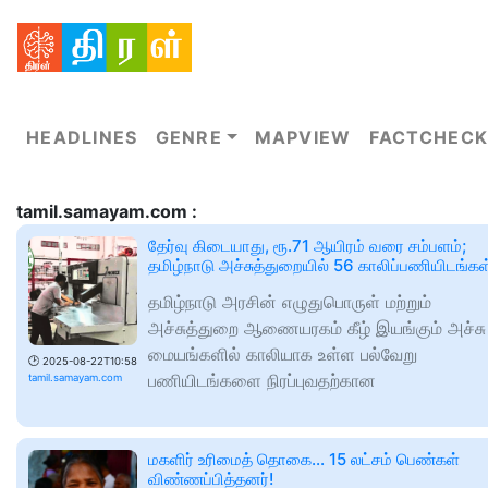
HEADLINES
GENRE
MAPVIEW
FACTCHECK
tamil.samayam.com :
தேர்வு கிடையாது, ரூ.71 ஆயிரம் வரை சம்பளம்;
தமிழ்நாடு அச்சுத்துறையில் 56 காலிப்பணியிடங்கள
தமிழ்நாடு அரசின் எழுதுபொருள் மற்றும்
அச்சுத்துறை ஆணையரகம் கீழ் இயங்கும் அச்சு
மையங்களில் காலியாக உள்ள பல்வேறு
🕑
2025-08-22T10:58
பணியிடங்களை நிரப்புவதற்கான
tamil.samayam.com
மகளிர் உரிமைத் தொகை... 15 லட்சம் பெண்கள்
விண்ணப்பித்தனர்!