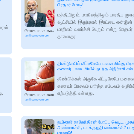
பிரதமர் மோடி!
மத்தியிலும், மாநிலத்திலும் பாரதீய ஜன
ஆட்சியில் இருந்தால் இரட்டை என்ஜின்
ுமரன்
மாநிலம் வளர்ச்சி பெறும் என்று பிரதமர்
🕑
2025-08-22T15:42
தாமோதர
tamil.samayam.com
திண்டுகலில் வீட்டிலேயே மனைவிக்கு பிரச
கணவர்.. கடைசியில் நடந்த அதிர்ச்சி சம்
திண்டுக்கல் அருகே வீட்டிலேயே மனைவ
கணவர் பிரசவம் பார்த்த சம்பவம் அதிர்
ு.
ஏற்படுத்தி உள்ளது.
🕑
2025-08-22T16:10
tamil.samayam.com
நயினார் நாகேந்திரன் போட்ட வெடி... முதல
அண்ணாச்சி, வாக்குறுதி என்னாச்சி? பாஜக
மாநாடு!