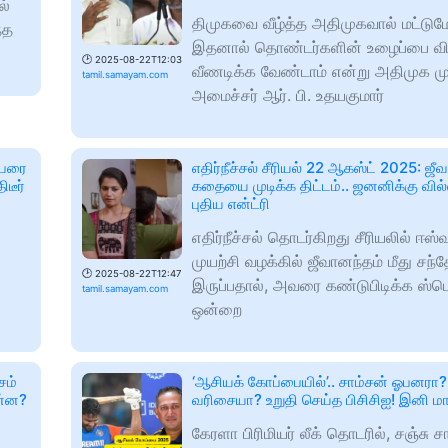
ல்
திமுகவை வீழ்த்த அதிமுகவால் மட்டுமே 
்த
இதனால் தொண்டர்களின் உழைப்பை வி
🕑
2025-08-22T12:03
வீணடிக்க வேண்டாம் என்று அதிமுக ம
tamil.samayam.com
அமைச்சர் ஆர். பி. உதயகுமார்
பேரை
எதிர்நீச்சல் சீரியல் 22 ஆகஸ்ட் 2025: ஜீ
ிடீர்
கதையை முடிக்க திட்டம்.. ஜனனிக்கு வில
புதிய என்ட்ரி
எதிர்நீச்சல் தொடர்கிறது சீரியலில் ஈ
முயற்சி வழக்கில் ஜீவானந்தம் மீது சந்
🕑
2025-08-22T12:47
இருப்பதால், அவரை கண்டுபிடிக்க ஸ்பெ
tamil.samayam.com
ஒன்றை
சம்
‘ஆசியக் கோப்பையில்’.. சாம்சன் ஓபனரா? 
ன்ன?
வரிசையா? உறுதி செய்த பிசிசிஐ! இனி மா
கேரளா பிரிமியர் லீக் தொடரில், சஞ்சு ச