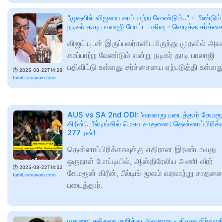
"முதலில் விஜயை காப்பாற்ற வேண்டும்.." - மீண்டும்
நடிகர் தாடி பாலாஜி போட்ட பதிவு - வெடித்த சர்ச்சை
விஜய்யுடன் இருப்பவர்களிடமிருந்து முதலில் அ
காப்பாற்ற வேண்டும் என்று நடிகர் தாடி பாலாஜி
பதிவிட்டு உள்ளது சர்ச்சையை ஏற்படுத்தி உள்ளத
🕑
2025-08-22T14:29
tamil.samayam.com
AUS vs SA 2nd ODI: ‘வரலாறு படைத்தார் கேமரூ
கிரீன்’.. பீல்டிங்கில் மெகா சாதனை: தென்னாப்பிரிக
277 ரன்!
தென்னாப்பிரிக்காவுக்கு எதிரான இரண்டாவது
ஒருநாள் போட்டியில், ஆஸ்திரேலிய அணி வீரர்
🕑
2025-08-22T14:52
கேமரூன் கிரீன், பீல்டிங் மூலம் வரலாற்று சாத
tamil.samayam.com
படைத்தார்.
மதுரை: சசிகலா குறித்து அவதூறு - திமுக நிர்வாக