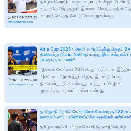
தமிழக வெற்றிக் கழக மாநாட்டில் விஜய் பேசியதி
எந்த வித அர்த்தமும் இல்லை. மொத்தத்தில் அந
மாநாடு வெத்து வேட்டு போன்று உள்ளது.
🕑
2025-08-22T12:23
tamil.samayam.com
Asia Cup 2025 : ‘அணி அறிவிப்புக்கு பிறகு’.. 2 
திடீரென்று நீக்கிய பிசிசிஐ: மாற்று இவர்கள்தான்? த
முடிவுக்கு காரணம்?
ஆசியக் கோப்பை 2025 தொடருக்கான இந்திய
அணியை அறிவித்தப் பிறகு, இரண்டு பேரை
🕑
2025-08-22T12:00
திடீரென்று நீக்கியுள்ளது. மாற்று யார்? திடீர்
tamil.samayam.com
முடிவுக்கு காரணம் என்ன என்பது
தமிழ்நாடு அரசில் கேமராமேன் வேலை; ரூ.1.33 லட்
வரை சம்பளம் - விண்ணப்பிக்க தகுதிகள் என்னெ
தமிழ் வளர்ச்சி மற்றும் செய்தித்துறையின் கீழ்