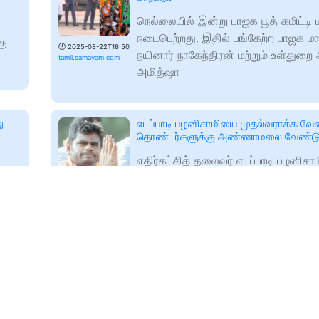
நெல்லையில் இன்று பாஜக பூத் கமிட்டி 
நடைபெற்றது. இதில் பங்கேற்ற பாஜக ம
கு
🕑
2025-08-22T16:50
நயினார் நாகேந்திரன் மற்றும் உள்துறை
tamil.samayam.com
அமித்ஷா
ு
எடப்பாடி பழனிசாமியை முதல்வராக்க வேண
தொண்டர்களுக்கு அண்ணாமலை வேண்ட
எதிர்கட்சித் தலைவர் எடப்பாடி பழனிச
ாக
முதலமைச்சராக்க பாஜக தொண்டர்கள் 
்றம்
வேண்டும் என்று அண்ணாமலை
🕑
2025-08-22T17:16
கேட்டுக்கொண்டுள்ளார்.
tamil.samayam.com
தமிழ்நாட்டில் பாஜக கூட்டணி ஆட்சி தான்!
தை..
சொன்ன அமித்ஷா...
நெல்லையில் இன்று நடைபெற்ற பாஜக பூத