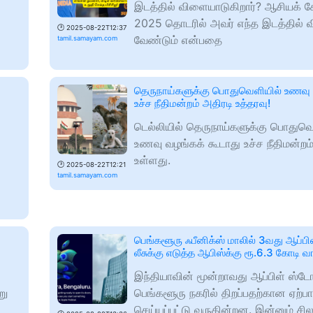
இடத்தில் விளையாடுகிறார்? ஆசியக் 
2025 தொடரில் அவர் எந்த இடத்தில்
🕑
2025-08-22T12:37
வேண்டும் என்பதை
tamil.samayam.com
தெருநாய்களுக்கு பொதுவெளியில் உணவ
உச்ச நீதிமன்றம் அதிரடி உத்தரவு!
டெல்லியில் தெருநாய்களுக்கு பொதுவெ
உணவு வழங்கக் கூடாது உச்ச நீதிமன்றம்
உள்ளது.
🕑
2025-08-22T12:21
tamil.samayam.com
பெங்களூரு ஃபீனிக்ஸ் மாலில் 3வது ஆப்பிள
லீசுக்கு எடுத்த ஆபிஸ்க்கு ரூ.6.3 கோடி 
இந்தியாவின் மூன்றாவது ஆப்பிள் ஸ்டோ
று
பெங்களூரு நகரில் திறப்பதற்கான ஏற்ப
செய்யப்பட்டு வருகின்றன. இன்னும் சி