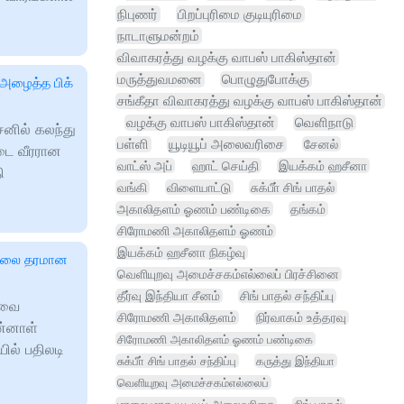
நிபுணர்
பிறப்புரிமை குடியுரிமை
நாடாளுமன்றம்
விவாகரத்து வழக்கு வாபஸ் பாகிஸ்தான்
மருத்துவமனை
பொழுதுபோக்கு
அழைத்த பிக்
சங்கீதா விவாகரத்து வழக்கு வாபஸ் பாகிஸ்தான்
வழக்கு வாபஸ் பாகிஸ்தான்
வெளிநாடு
ீசனில் கலந்து
பள்ளி
யூடியூப் அலைவரிசை
சேனல்
டை வீரரான
வாட்ஸ் அப்
ஹாட் செய்தி
இயக்கம் ஹசீனா
ி
வங்கி
விளையாட்டு
சுக்பீா் சிங் பாதல்
அகாலிதளம் ஓணம் பண்டிகை
தங்கம்
சிரோமணி அகாலிதளம் ஓணம்
இயக்கம் ஹசீனா நிகழ்வு
ாமலை தரமான
வெளியுறவு அமைச்சகம்எல்லைப் பிரச்சினை
தீர்வு இந்தியா சீனம்
சிங் பாதல் சந்திப்பு
கவை
சிரோமணி அகாலிதளம்
நிர்வாகம் உத்தரவு
ன்னாள்
சிரோமணி அகாலிதளம் ஓணம் பண்டிகை
் பதிலடி
சுக்பீா் சிங் பாதல் சந்திப்பு
கருத்து இந்தியா
வெளியுறவு அமைச்சகம்எல்லைப்