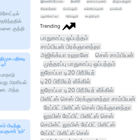
இராணிப்பேட்டை
நீலகிரி
நாகப்பட்டினம்
திருப்பத்தூர்
சிவகங்கை
பெரம்பலூர்
கன்னியாகுமரி
நாமக்கல்
ிசோட்டில்
புதுக்கோட்டை
அரியலூர்
காஞ்சிபுரம்
ெரிந்ததில்
Trending
அவளை குத்தி
பாதுகாப்பு ஒப்பந்தம்
சாம்பியன் பிரக்ஞானந்தா
அஜிங்க்யா ரஹானே
செஸ் சாம்பியன்
திமுக பதிலடி
முத்தரப்பு பாதுகாப்பு ஒப்பந்தம்
டி!
ஐரோப்பா டி20 பிரீமியர்
மாநாடு
டி20 பிரீமியர் லீக்கில்
வேறு அரசியல்
்றன. அந்த
ஐரோப்பா டி20 பிரீமியர் லீக்கில்
பிளிட்ஸ் செஸ் பிரக்ஞானந்தா சாம்பியன்
ரேப்பிட் பிளிட்ஸ் செஸ் பிரக்ஞானந்தா
லூயிஸ் ரேப்பிட் பிளிட்ஸ் செஸ்
செயின்ட் லூயிஸ் ரேப்பிட் பிளிட்ஸ்
ம் பிடித்து
யகுமார் ’நச்’
ரேப்பிட் பிளிட்ஸ் செஸ்