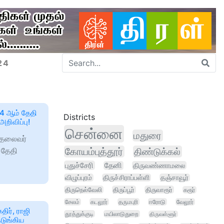
24
24 ஆம் தேதி
Districts
அறிவிப்பு!
சென்னை
மதுரை
 தலைவர்
 தேதி
கோயம்புத்தூர்
திண்டுக்கல்
புதுச்சேரி
தேனி
திருவண்ணாமலை
விழுப்புரம்
திருச்சிராப்பள்ளி
தஞ்சாவூர்
திருநெல்வேலி
திருப்பூர்
திருவாரூர்
கரூர்
சேலம்
கடலூர்
தருமபுரி
ஈரோடு
வேலூர்
ிர், ராஜி
தூத்துக்குடி
மயிலாடுதுறை
திருவள்ளூர்
நடுங்கிய