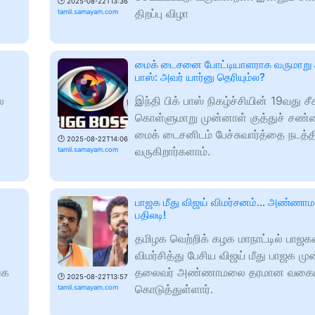
🕑
2025-08-22T13:36
திறப்பு விழா
tamil.samayam.com
மைக் டைசனை போட்டியாளராக வருமாறு 
பாஸ்: அவர் யார்னு தெரியும்ல?
ை
இந்தி பிக் பாஸ் நிகழ்ச்சியின் 19வது ச
கொள்ளுமாறு முன்னாள் குத்துச் சண்
மைக் டைசனிடம் பேச்சுவார்த்தை நடத்த
🕑
2025-08-22T14:06
வருகிறார்களாம்.
tamil.samayam.com
பாஜக மீது விஜய் விமர்சனம்... அண்ண
பதிலடி!
தமிழக வெற்றிக் கழக மாநாட்டில் பாஜ
விமர்சித்து பேசிய விஜய் மீது பாஜக மு
்க
தலைவர் அண்ணாமலை தரமான வகையில
🕑
2025-08-22T13:57
கொடுத்துள்ளார்.
tamil.samayam.com