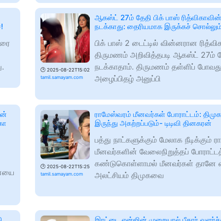
ஆகஸ்ட் 27ம் தேதி பிக் பாஸ் ரித்விகாவி
!
நடக்காது: தைரியமாக இருக்கச் சொல்லும்
வரை
பிக் பாஸ் 2 டைட்டில் வின்னரான ரித்வி
திருமணம் அறிவித்தபடி ஆகஸ்ட் 27ம் 
ு.
நடக்காதாம். திருமணம் தள்ளிப் போவது
🕑
2025-08-22T15:02
அழைப்பிதழ் அனுப்பி
tamil.samayam.com
ன்
ராமேஸ்வரம் மீனவர்கள் போராட்டம்: திமுக
்கா
இருந்து அகற்றப்படும்- டிடிவி தினகரன்
பத்து நாட்களுக்கும் மேலாக நீடிக்கும் 
மீனவர்களின் வேலைநிறுத்தப் போராட்ட
கண்டுகொள்ளாமல் மீனவர்கள் தானே 
🕑
2025-08-22T15:25
னையை
அலட்சியம் திமுகவை
tamil.samayam.com
ி
இரட்டை என்ஜின் முறையால் பீகார் வளர்ச்ச