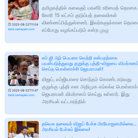
தமிழகத்தில் கலைஞர் மகளிர் உரிமைத் தொகை
கோரி 15 லட்சம் குடும்பத் தலைவிகள்
விண்ணப்பித்துள்ளனர். இவர்களுக்கான தொக
🕑
2025-08-22T11:04
எப்போது வழங்கப்படும் என்ற முழு
tamil.samayam.com
எம் ஜி ஆர் பெயரை வெற்றி என்பதற்காக
பயன்படுத்துவது குறுக்கு புத்தி-விஜயை விமர்சனம
செய்த பொள்ளாச்சி ஜெயராமன்!
விஜய், எம்ஜியாரை சொந்தம் கொண்டாடுவது
குறுக்கு புத்தி என அதிமுக எம்எல்ஏ பொள்ளாச்
🕑
2025-08-22T11:47
ஜெயராமன் விமர்சனம் செய்து உள்ளார். இது
tamil.samayam.com
அரசியல் வட்டாரத்தில்
தவெக தலைவர் விஜய் பேச்சு பிரயோஜனமில்லை...
அரசியல் பேச்சும் இல்லை!