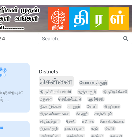
24
்கு
Districts
றார்
சென்னை
கோயம்புத்தூர்
திருச்சிராப்பள்ளி
் குறையுமா
தஞ்சாவூர்
திருநெல்வேலி
ர் …
மதுரை
செங்கல்பட்டு
புதுச்சேரி
திண்டுக்கல்
கடலூர்
சேலம்
விழுப்புரம்
திருவண்ணாமலை
வேலூர்
காஞ்சிபுரம்
திருப்பத்தூர்
தேனி
ஈரோடு
இராணிப்பேட்டை
ாள
திருவள்ளூர்
நாகப்பட்டினம்
கரூர்
நீலகிரி
புதுக்கோட்டை
தூத்துக்குடி
திருப்பூர்
தருமபுரி