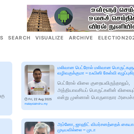
S
SEARCH
VISUALIZE
ARCHIVE
ELECTION20
மலிவான பெட்ரோல் மலிவான பொருட்களுக
வழிவகுக்குமா – ரஃபிஸி கேள்வி எழுப்புகி
பெட்ரோல் விலை குறையவிருந்தாலும்,
அத்தியாவசியப் பொருட்களின் விலையும
்கு
என்று முன்னாள் பொருளாதார அமைச்ச
🕑
Fri, 22 Aug 2025
malaysiaindru.my
அம்னோ, ஜாஹிட் விமர்சனத்தைக் கைய
முடியவில்லை – முடா