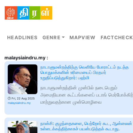
HEADLINES
GENRE
MAPVIEW
FACTCHECK
malaysiaindru.my :
நாடாளுமன்றத்திற்கு வெளியே போராட்டம் நடத்த
பொதுமக்களின் உரிமையைப் பிரதமர்
உறுதிப்படுத்துகிறார்: பஹ்மி
நாடாளுமன்றத்தின் முன்பில் நடைபெறும்
அமைதியான கூட்டங்களைப் படாங் மெர்போக்கிற
🕑
Fri, 22 Aug 2025
மாற்றுவதற்கான முன்மொழிவை
malaysiaindru.my
நான்சி: குழந்தைகளை, பெற்றோர் கூட, ஆன்லைன்
உள்ளடக்கத்திற்காகச் பயன்படுத்தக் கூடாது.