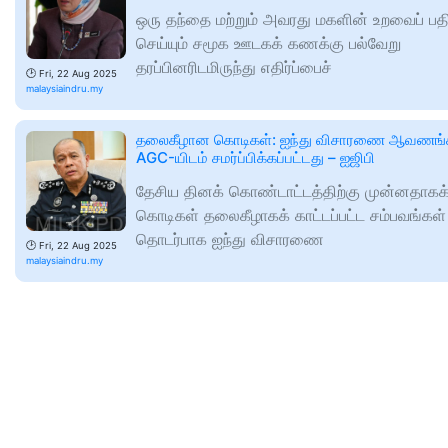
ஒரு தந்தை மற்றும் அவரது மகளின் உறவைப் பதி
செய்யும் சமூக ஊடகக் கணக்கு பல்வேறு
தரப்பினரிடமிருந்து எதிர்ப்பைச்
🕑
Fri, 22 Aug 2025
malaysiaindru.my
தலைகீழான கொடிகள்: ஐந்து விசாரணை ஆவணங்
AGC-யிடம் சமர்ப்பிக்கப்பட்டது – ஐஜிபி
தேசிய தினக் கொண்டாட்டத்திற்கு முன்னதாகக
கொடிகள் தலைகீழாகக் காட்டப்பட்ட சம்பவங்கள்
தொடர்பாக ஐந்து விசாரணை
🕑
Fri, 22 Aug 2025
malaysiaindru.my