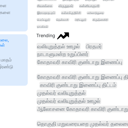
களை
சிவகங்கை
விருதுநகர்
கன்னியாகுமரி
ங்களை
இராமநாதபுரம்
கள்ளக்குறிச்சி
மயிலாடுதுறை
பெரம்பலூர்
தென்காசி
அரியலூர்
கிருஷ்ணகிரி
நாமக்கல்
Trending
ல்லை,
கள்
வலியுறுத்தல் ஊழல்
பிரதமர்
நாடாளுமன்ற உறுப்பினர்
 மாதம்
கோதாவரி காவிரி குண்டாறு இணைப்பு
 இரண்டு
கோதாவரி காவிரி குண்டாறு இணைப்பு திட
காவிரி குண்டாறு இணைப்பு திட்டம்
முதல்வர் வலியுறுத்தல்
முதல்வர் வலியுறுத்தல் ஊழல்
ஆலோசனை கோதாவரி காவிரி குண்டாற
தொகுதி மறுவரையறை முதல்வர் தலைம