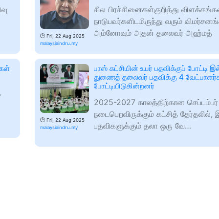
வு
சில பிரச்சினைகள்குறித்து விளக்கங்
நாடுபவர்களிடமிருந்து வரும் விமர்சன
அம்னோவும் அதன் தலைவர் அஹ்மத்
🕑
Fri, 22 Aug 2025
malaysiaindru.my
கள்
பாஸ் கட்சியின் உயர் பதவிக்குப் போட்டி இ
துணைத் தலைவர் பதவிக்கு 4 வேட்பாளர்
போட்டியிடுகின்றனர்
்
2025-2027 காலத்திற்கான செப்டம்பர்
நடைபெறவிருக்கும் கட்சித் தேர்தலில்,
🕑
Fri, 22 Aug 2025
பதவிகளுக்கும் தலா ஒரு வே…
malaysiaindru.my