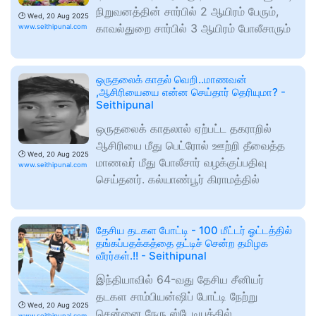
நிறுவனத்தின் சார்பில் 2 ஆயிரம் பேரும்,
🕑
Wed, 20 Aug 2025
காவல்துறை சார்பில் 3 ஆயிரம் போலீசாரும்
www.seithipunal.com
ஒருதலைக் காதல் வெறி..மாணவன்
,ஆசிரியையை என்ன செய்தார் தெரியுமா? -
Seithipunal
ஒருதலைக் காதலால் ஏற்பட்ட தகராறில்
ஆசிரியை மீது பெட்ரோல் ஊற்றி தீவைத்த
🕑
Wed, 20 Aug 2025
மாணவர் மீது போலீசார் வழக்குப்பதிவு
www.seithipunal.com
செய்தனர். கல்யாண்பூர் கிராமத்தில்
தேசிய தடகள போட்டி - 100 மீட்டர் ஓட்டத்தில்
தங்கப்பதக்கத்தை தட்டிச் சென்ற தமிழக
வீரர்கள்.!! - Seithipunal
இந்தியாவில் 64-வது தேசிய சீனியர்
தடகள சாம்பியன்ஷிப் போட்டி நேற்று
🕑
Wed, 20 Aug 2025
சென்னை நேரு ஸ்டேடியத்தில்
www.seithipunal.com