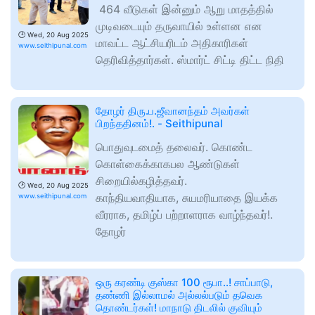
464 வீடுகள் இன்னும் ஆறு மாதத்தில்
முடிவடையும் தருவாயில் உள்ளன என
🕑
Wed, 20 Aug 2025
மாவட்ட ஆட்சியரிடம் அதிகாரிகள்
www.seithipunal.com
தெரிவித்தார்கள். ஸ்மார்ட் சிட்டி திட்ட நிதி
தோழர் திரு.ப.ஜீவானந்தம் அவர்கள்
பிறந்ததினம்!. - Seithipunal
பொதுவுடமைத் தலைவர். கொண்ட
கொள்கைக்காகபல ஆண்டுகள்
சிறையில்கழித்தவர்.
🕑
Wed, 20 Aug 2025
காந்தியவாதியாக, சுயமரியாதை இயக்க
www.seithipunal.com
வீரராக, தமிழ்ப் பற்றாளராக வாழ்ந்தவர்!.
தோழர்
ஒரு கரண்டி குஸ்கா 100 ரூபா..! சாப்பாடு,
தண்ணி இல்லாமல் அல்லல்படும் தவெக
தொண்டர்கள்! மாநாடு திடலில் குவியும்