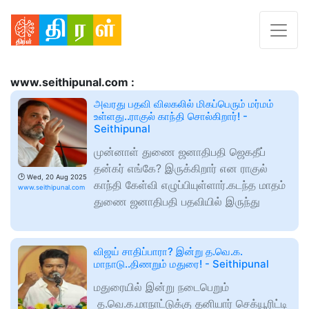
www.seithipunal.com :
அவரது பதவி விலகலில் மிகப்பெரும் மர்மம்
உள்ளது..ராகுல் காந்தி சொல்கிறார்! -
Seithipunal
முன்னாள் துணை ஜனாதிபதி ஜெகதீப்
தன்கர் எங்கே? இருக்கிறார் என ராகுல்
🕑
Wed, 20 Aug 2025
காந்தி கேள்வி எழுப்பியுள்ளார்.கடந்த மாதம்
www.seithipunal.com
துணை ஜனாதிபதி பதவியில் இருந்து
விஜய் சாதிப்பாரா? இன்று த.வெ.க.
மாநாடு..திணறும் மதுரை! - Seithipunal
மதுரையில் இன்று நடைபெறும்
த.வெ.க.மாநாட்டுக்கு தனியார் செக்யூரிட்டி