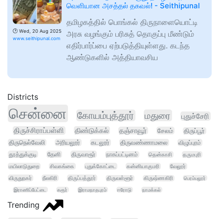
வெளியான அசத்தல் தகவல்! - Seithipunal
தமிழகத்தில் பொங்கல் திருநாளையொட்டி
🕑
Wed, 20 Aug 2025
அரசு வழங்கும் பரிசுத் தொகுப்பு மீண்டும்
www.seithipunal.com
எதிர்பார்ப்பை ஏற்படுத்தியுள்ளது. கடந்த
ஆண்டுகளில் அத்தியாவசிய
Districts
சென்னை
கோயம்புத்தூர்
மதுரை
புதுச்சேரி
திருச்சிராப்பள்ளி
திண்டுக்கல்
தஞ்சாவூர்
சேலம்
திருப்பூர்
திருநெல்வேலி
அரியலூர்
கடலூர்
திருவண்ணாமலை
விழுப்புரம்
தூத்துக்குடி
தேனி
திருவாரூர்
நாகப்பட்டினம்
தென்காசி
தருமபுரி
மயிலாடுதுறை
சிவகங்கை
புதுக்கோட்டை
கன்னியாகுமரி
வேலூர்
விருதுநகர்
நீலகிரி
திருப்பத்தூர்
திருவள்ளூர்
கிருஷ்ணகிரி
பெரம்பலூர்
இராணிப்பேட்டை
கரூர்
இராமநாதபுரம்
ஈரோடு
நாமக்கல்
Trending