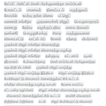
ரேப்பிட் பிளிட்ஸ் செஸ் பிரக்ஞானந்தா சாம்பியன்
போராட்டம்
மாணவர்
திரைப்படம்
மருத்துவம்
கோயில்
உயர்வு தங்க விலை
பட்ஜெட்
மனைவி சங்கீதா
முதலமைச்சர் விஜய்
பொருளாதாரம்
வரலாறு
தேர்வு
வழக்குப்பதிவு
மாலை நிலவரம்
தண்ணீர்
பொழுதுபோக்கு
சிறை
மருத்துவமனை
விளையாட்டு
வாட்ஸ் அப்
சேனல்
சந்தை
விமர்சனம்
முதல்வர் விஜய் சங்கீதா விவாகரத்து
முதல்வர் விஜய் சங்கீதா விவாகரத்து வழக்கு
முதல்வர் விஜய் சங்கீதா
தள்ளுபடி
கட்டணம்
நடிகர்
தீர்மானம்
பேச்சுவார்த்தை
செஸ் சாம்பியன் பிரக்ஞானந்தா
உதயநிதி ஸ்டாலின்
முதல்வர் விஜய் வாழ்த்து
முதல்வர் விஜய் வாழ்த்து இந்தியா
விஜய் வாழ்த்து இந்தியா
மேக்கேதாட்டு விவகாரம் அனைத்துக்கட்சிக் கூட்டம்
சங்கீதா விவாகரத்து வழக்கு வாபஸ்
வேலை வாய்ப்பு
சட்டமன்ற உறுப்பினர்
விஜய் சங்கீதா விவாகரத்து வழக்கு வாபஸ்
விவகாரம் அனைத்துக்கட்சிக் கூட்டம்
காவிரி விவகாரம்
நிதிநிலை அறிக்கை
கடன்
விஜய் மேக்கேதாட்டு விவகாரம்