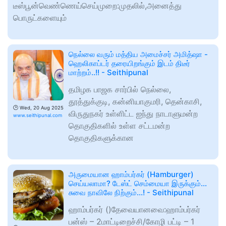
டீஸ்பூன்வெண்ணெய்செய்முறை:முதலில்,அனைத்து
பொருட்களையும்
நெல்லை வரும் மத்திய அமைச்சர் அமித்ஷா -
ஹெலிகாப்டர் தரையிறங்கும் இடம் திடீர்
மாற்றம்..!! - Seithipunal
தமிழக பாஜக சார்பில் நெல்லை,
தூத்துக்குடி, கன்னியாகுமரி, தென்காசி,
🕑
Wed, 20 Aug 2025
விருதுநகர் உள்ளிட்ட ஐந்து நாடாளுமன்ற
www.seithipunal.com
தொகுதிகளில் உள்ள சட்டமன்ற
தொகுதிகளுக்கான
அருமையான ஹாம்பர்கர் (Hamburger)
செய்யலாமா? டேஸ்ட் செம்மையா இருக்கும்...
சுவை நாவிலே நிற்கும்...! - Seithipunal
ஹாம்பர்கர் ()தேவையானவை:ஹாம்பர்கர்
பன்ஸ் – 2மாட்டிறைச்சி/கோழி பட்டி – 1