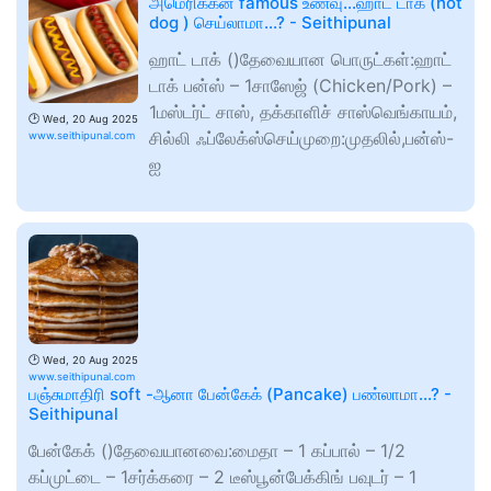
அமெரிக்கன் famous உணவு...ஹாட் டாக் (hot
dog ) செய்லாமா...? - Seithipunal
ஹாட் டாக் ()தேவையான பொருட்கள்:ஹாட்
டாக் பன்ஸ் – 1சாஸேஜ் (Chicken/Pork) –
1மஸ்டர்ட் சாஸ், தக்காளிச் சாஸ்வெங்காயம்,
🕑
Wed, 20 Aug 2025
சில்லி ஃப்லேக்ஸ்செய்முறை:முதலில்,பன்ஸ்-
www.seithipunal.com
ஐ
🕑
Wed, 20 Aug 2025
www.seithipunal.com
பஞ்சுமாதிரி soft -ஆனா பேன்கேக் (Pancake) பண்லாமா...? -
Seithipunal
பேன்கேக் ()தேவையானவை:மைதா – 1 கப்பால் – 1/2
கப்முட்டை – 1சர்க்கரை – 2 டீஸ்பூன்பேக்கிங் பவுடர் – 1