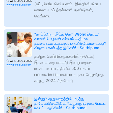
🕑
Wed, 20 Aug 2025
(வீட்டிலேயே செய்யலாம்: இறைச்சி கீமா +
www.seithipunal.com
மசாலா + உப்பு)தக்காளி துண்டுகள்,
வெங்காய
"வாட் ப்ரோ... இட்ஸ் வெரி Wrong ப்ரோ..."
வரவன் போறவன் எல்லாம் அதிமுக
தலைவர்கள் படத்தை பயன்படுத்தினால் எப்படி?
விஜயை கண்டித்த இபிஎஸ்! - Seithipunal
தமிழக வெற்றிக்கழகத்தின் (தவெக)
🕑
Wed, 20 Aug 2025
இரண்டாவது மாநாடு இன்று மதுரை
www.seithipunal.com
மாவட்டம் பாரபத்தியில் 500 ஏக்கர்
பரப்பளவில் பிரமாண்டமாக நடைபெறுகிறது.
கடந்த 2024 அக்டோபர்
இன்னும் ஆறு மாதத்தில் முடித்து
தரவேண்டும்..அதிகாரிகளுக்கு உத்தரவு போட்ட
மாவட்ட ஆட்சியர்! - Seithipunal