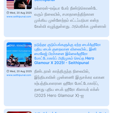
உக்ரைன்–ரஷ்யா போர் நீண்டுகொண்டே
🕑
Wed, 20 Aug 2025
வரும் நிலையில், சமாதானத்திற்கான
www.seithipunal.com
முக்கிய முன்னேற்றம் எட்டப்படுமா என்ற
கேள்வி எழுந்துள்ளது. அமெரிக்க முன்னாள்
நடுத்தர குடும்பங்களுக்கு ஏற்ற பைக்!ஹீரோ
புதிய பைக் குறைவான விலையில்.. இனி
மைலேஜ் பிரச்சனை இல்லை!ஹீரோ
மோட்டோகார்ப் அறிமுகம் செய்த Hero
Glamour X 2025! - Seithipunal
நீண்டநாள் காத்திருந்த நிலையில்,
🕑
Wed, 20 Aug 2025
www.seithipunal.com
இந்தியாவின் முன்னணி இருசக்கர வாகன
உற்பத்தியாளரான ஹீரோ மோட்டோகார்ப்,
தனது புதிய பைக் ஹீரோ கிளாமர் எக்ஸ்
(2025 Hero Glamour X)-ஐ