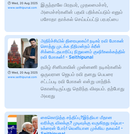
🕑
Wed, 20 Aug 2025
இருந்தாலே பிரதமர், முதலமைச்சர்,
www.seithipunal.com
அமைச்சர்களின் பதவி பறிக்கப்படும் எனும்
மசோதா தாக்கல் செய்யப்பட்டு பரபரப்பை
அதிர்ச்சியில் திரையுலகம்! நடிகர் ரவி மோகன்
சொத்து முடக்க நீதிமன்றம் க்ரீன்
சிக்னல்..தயாரிப்பு நிறுவனம் குஷி!கலக்கத்தில்
ரவி மோகன்! - Seithipunal
தமிழ் சினிமாவின் முன்னணி நடிகர்களில்
🕑
Wed, 20 Aug 2025
ஒருவரான ஜெயம் ரவி தனது பெயரை
www.seithipunal.com
சட்டப்படி ரவி மோகன் என்று மாற்றிக்
கொண்டிருப்பது தெரிந்த விஷயம். தற்போது
அவரது
கைகொடுத்த சந்திப்பு?இந்தியா மீதான
வரிக்கு விலக்கு? முடிவுக்கு வருகிறது ரஷ்யா-
உக்ரைன் போர்! வெளியான முக்கிய தகவல்! -
Seithipunal