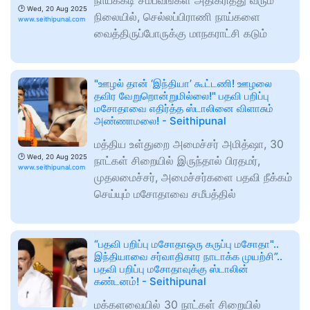
நாய்க்கடி சம்பவங்கள் அதிகரித்து வரும்
🕑
Wed, 20 Aug 2025
நிலையில், செல்லப்பிராணி நாய்களை
www.seithipunal.com
வைத்திருப்போருக்கு மாநகராட்சி கடும்
"ஊழல் தான் ‘இந்தியா’ கூட்டணி! ஊழலை
தவிர வேறுறொன்றுமில்லை!" பதவி பறிப்பு
மசோதாவை எதிர்த்த ஸ்டாலினை விளாசும்
அண்ணாமலை! - Seithipunal
மத்திய உள்துறை அமைச்சர் அமித்ஷா, 30
🕑
Wed, 20 Aug 2025
நாட்கள் சிறையில் இருந்தால் பிரதமர்,
www.seithipunal.com
முதலமைச்சர், அமைச்சர்களை பதவி நீக்கம்
செய்யும் மசோதாவை சமீபத்தில்
“பதவி பறிப்பு மசோதாஒரு கருப்பு மசோதா"..
இந்தியாவை சர்வாதிகார நாடாக்க முயற்சி”..
பதவி பறிப்பு மசோதாவுக்கு ஸ்டாலின்
கண்டனம்! - Seithipunal
மக்களவையில் 30 நாட்கள் சிறையில்