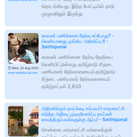
தொடங்கியது. இந்த போட்டியில் நாடு
முழுவதிலும் இருந்து
காவலர் பணிக்கான தேர்வு எப்போது? -
வெளியானது முக்கிய அறிவிப்பு.!! -
Seithipunal
காவலர் பணிக்கான தேர்வு தேதியை
வெளியிட்டுள்ளது தமிழ்நாடு சீருடை
🕑
Wed, 20 Aug 2025
பணியாளர் தேர்வாணையம்.தமிழ்நாடு
www.seithipunal.com
சீருடை பணியாளர் தேர்வாணையம்
தமிழ்நாட்டில் 2,833
அதிகரிக்கும் நாய்க்கடி சம்பவம்! மாநகராட்சி
எடுத்த அதிரடி முடிவு!வளர்ப்பு நாய்கள்
வைத்திருப்பவர்களுக்கு ஆப்பு! - Seithipunal
சென்னை மாநகராட்சி எல்லைக்குள்