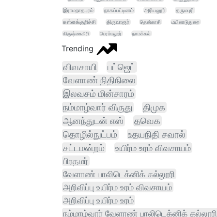
இராமநாதபுரம்
நாகப்பட்டினம்
அரியலூர்
தருமபுரி
கள்ளக்குறிச்சி
திருவாரூர்
தென்காசி
மயிலாடுதுறை
கிருஷ்ணகிரி
பெரம்பலூர்
நாமக்கல்
Trending
விவசாயி
பட்ஜெட்
வேளாண் நிதிநிலை
இலவசம் மின்சாரம்
நம்மாழ்வார் விருது
திமுக
ஆனந்துடன் எஸ்
தவெக
தொழில்நுட்பம்
உதயநிதி சவால்
சட்டமன்றம்
உயிர்ம உரம் விவசாயம்
பிரதமர்
வேளாண் பாலிடெக்னிக் கல்லூரி
அறிவிப்பு உயிர்ம உரம் விவசாயம்
அறிவிப்பு உயிர்ம உரம்
நம்மாழ்வார் வேளாண் பாலிடெக்னிக் கல்லூரி