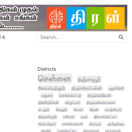
24
Districts
சென்னை
தஞ்சாவூர்
கோயம்புத்தூர்
திருச்சிராப்பள்ளி
புதுச்சேரி
மதுரை
செங்கல்பட்டு
திருநெல்வேலி
திண்டுக்கல்
விழுப்புரம்
திருவண்ணாமலை
கடலூர்
வேலூர்
சேலம்
தேனி
காஞ்சிபுரம்
திருவள்ளூர்
ஈரோடு
கரூர்
இராணிப்பேட்டை
திருப்பத்தூர்
கன்னியாகுமரி
திருப்பூர்
தூத்துக்குடி
நீலகிரி
புதுக்கோட்டை
சிவகங்கை
விருதுநகர்