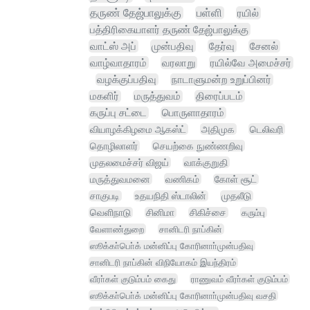
தருண் தேஜ்பாலுக்கு
பள்ளி
ரயில்
பத்திரிகையாளர் தருண் தேஜ்பாலுக்கு
வாட்ஸ் அப்
முன்பதிவு
தேர்வு
சேனல்
வாழ்வாதாரம்
வரலாறு
ரயில்வே அமைச்சர்
வழக்குப்பதிவு
நாடாளுமன்ற உறுப்பினர்
மகளிர்
மருத்துவம்
திரைப்படம்
கருப்பு சட்டை
பொருளாதாரம்
வியாழக்கிழமை ஆகஸ்ட்
அதிமுக
டெலிவரி
தொழிலாளர்
செயற்கை நுண்ணறிவு
முதலமைச்சர் விஜய்
வாக்குறுதி
மருத்துவமனை
வணிகம்
கோள் சூட்
சாகுபடி
உதயநிதி ஸ்டாலின்
முதலீடு
வெளிநாடு
சினிமா
சிகிச்சை
கரும்பு
வேளாண்துறை
சானிடரி நாப்கின்
ஸூக்கா்பொ்க் மன்னிப்பு கோரினாா்முன்பதிவு
சானிடரி நாப்கின் விநியோகம் இயந்திரம்
வீரா்கள் குடும்பம் கைது
ராணுவம் வீரா்கள் குடும்பம்
ஸூக்கா்பொ்க் மன்னிப்பு கோரினாா்முன்பதிவு வசதி