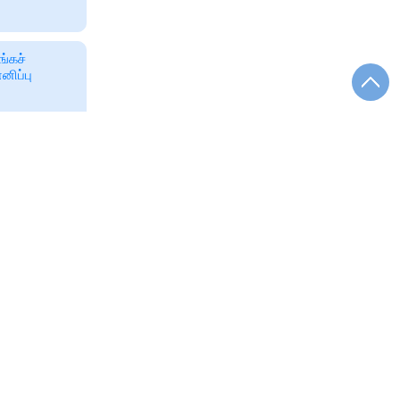
ங்கச்
னிப்பு
த 9
ல் சென்ற
ிருடு
ின் சொந்த
கிரஸ் கட்சி
் நடைபெற்ற
். காங்கிரஸ்
பை