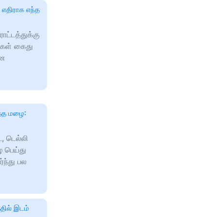
 எதிராக எந்த
ட்டத்துக்கு
்கள் கைது
னை
த்த மழை:
், டெல்லி
ை பெய்து
்ந்து பல
தில் இடம்