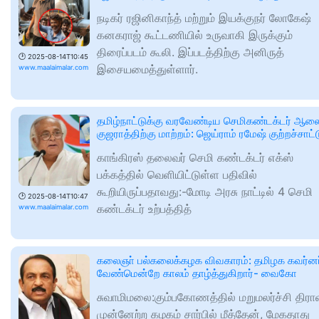
நடிகர் ரஜினிகாந்த் மற்றும் இயக்குநர் லோகேஷ்
கனகராஜ் கூட்டணியில் உருவாகி இருக்கும்
திரைப்படம் கூலி. இப்படத்திற்கு அனிருத்
🕑
2025-08-14T10:45
இசையமைத்துள்ளார்.
www.maalaimalar.com
தமிழ்நாட்டுக்கு வரவேண்டிய செமிகண்டக்டர் ஆல
குஜராத்திற்கு மாற்றம்: ஜெய்ராம் ரமேஷ் குற்றச்சாட்ட
காங்கிரஸ் தலைவர் செமி கண்டக்டர் எக்ஸ்
பக்கத்தில் வெளியிட்டுள்ள பதிவில்
கூறியிருப்பதாவது:-மோடி அரசு நாட்டில் 4 செமி
🕑
2025-08-14T10:47
கண்டக்டர் உற்பத்தித்
www.maalaimalar.com
கலைஞா் பல்கலைக்கழக விவகாரம்: தமிழக கவர்னர
வேண்மென்றே காலம் தாழ்த்துகிறார்- வைகோ
சுவாமிமலை:கும்பகோணத்தில் மறுமலர்ச்சி திரா
முன்னேற்ற கழகம் சார்பில் மீத்தேன், மேகதாது