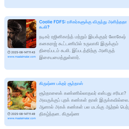
Coolie FDFS: ரசிகர்களுக்கு விருந்து அளித்ததா
கூலி?
நடிகர் ரஜினிகாந்த் மற்றும் இயக்குநர் லோகேஷ்
கனகராஜ் கூட்டணியில் உருவாகி இருக்கும்
திரைப்படம் கூலி. இப்படத்திற்கு அனிருத்
🕑
2025-08-14T11:43
இசையமைத்துள்ளார்.
www.maalaimalar.com
கிருஷ்ண பக்தர் சூர்தாஸ்
சூர்தாஸைக் கண்ணில்லாதவர் என்பது சரியா?
அவருக்குப் புறக் கண்கள் தான் இருக்கவில்லை
ஆனால் அகக் கண்கள் பல மடங்கு ஆற்றல் பெற்ற
திகழ்ந்தன. கிருஷ்ண
🕑
2025-08-14T11:49
www.maalaimalar.com