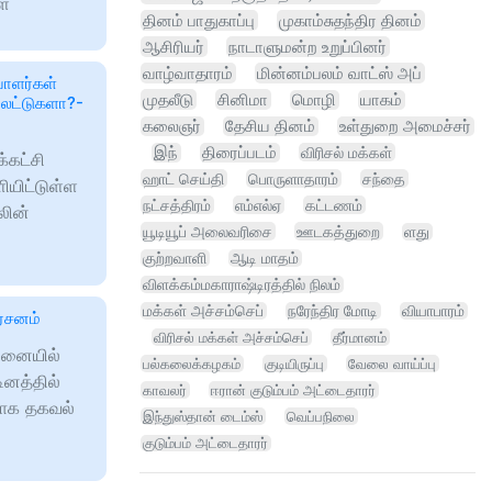
ள்
தினம் பாதுகாப்பு
முகாம்சுதந்திர தினம்
ஆசிரியர்
நாடாளுமன்ற உறுப்பினர்
வாழ்வாதாரம்
மின்னம்பலம் வாட்ஸ் அப்
யாளர்கள்
முதலீடு
சினிமா
மொழி
யாகம்
ைட்டுகளா?-
கலைஞர்
தேசிய தினம்
உள்துறை அமைச்சர்
இந்
திரைப்படம்
விரிசல் மக்கள்
்கட்சி
ஹாட் செய்தி
பொருளாதாரம்
சந்தை
யிட்டுள்ள
நட்சத்திரம்
எம்எல்ஏ
கட்டணம்
லின்
யூடியூப் அலைவரிசை
ஊடகத்துறை
ளது
குற்றவாளி
ஆடி மாதம்
விளக்கம்மகாராஷ்டிரத்தில் நிலம்
மக்கள் அச்சம்செப்
நரேந்திர மோடி
வியாபாரம்
ர்சனம்
விரிசல் மக்கள் அச்சம்செப்
தீர்மானம்
்னையில்
பல்கலைக்கழகம்
குடியிருப்பு
வேலை வாய்ப்பு
ினத்தில்
காவலர்
ஈரான் குடும்பம் அட்டைதாரர்
தாக தகவல்
இந்துஸ்தான் டைம்ஸ்
வெப்பநிலை
குடும்பம் அட்டைதாரர்