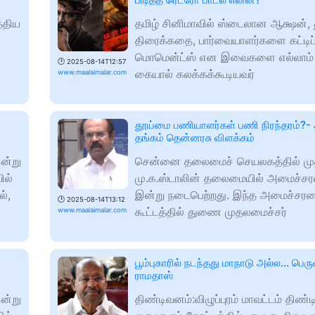
்திய
தமிழ் சினிமாவில் ஸ்டைலான ஆக்ஷன்,
திரைக்கதை, பார்வையாளர்களை கட்டிப்
மொமென்ட்ஸ் என இவைகளை எல்லாம்
🕑
2025-08-14T12:57
கையால் கலக்கக்கூடியவர்
www.maalaimalar.com
ய
தூய்மை பணியாளர்கள் பணி நிரந்தரம்?-
தங்கம் தென்னரசு விளக்கம்
ன்று
சென்னை தலைமைச் செயலகத்தில் மு
ில்
மு.க.ஸ்டாலின் தலைமையில் அமைச்சர
்,
இன்று நடைபெற்றது. இந்த அமைச்சர
🕑
2025-08-14T13:12
கூட்டத்தில் துணை முதலமைச்சர்
www.maalaimalar.com
பூம்புகாரில் நடந்தது மாநாடு அல்ல... பெர
ராமதாஸ்
ன்று
திண்டிவனம்:விழுப்புரம் மாவட்டம் திண்