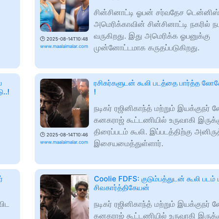
சின்சினாட்டி ஓபன் சர்வதேச டென்னிஸ்
அமெரிக்காவின் சின்சினாட்டி நகரில் நட
வருகிறது. இது அமெரிக்க ஓபனுக்கு
🕑
2025-08-14T10:48
முன்னோட்டமாக கருதப்படுகிறது.
www.maalaimalar.com
ை
ரசிகர்களுடன் கூலி படத்தை பார்த்த லோ
ு..!
!
நடிகர் ரஜினிகாந்த் மற்றும் இயக்குநர்
கனகராஜ் கூட்டணியில் உருவாகி இருக்க
திரைப்படம் கூலி. இப்படத்திற்கு அனிரு
🕑
2025-08-14T10:46
இசையமைத்துள்ளார்.
www.maalaimalar.com
்
Coolie FDFS: குடும்பத்துடன் கூலி படம் ப
சிவகார்த்திகேயன்
விட
நடிகர் ரஜினிகாந்த் மற்றும் இயக்குநர்
கனகராஜ் கூட்டணியில் உருவாகி இருக்க