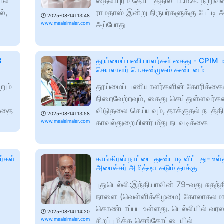
ில்
தைலாபுரம் தோட்டத்தில் பா.ம.க. நிறுவனர
்,
ராமதாஸ் இன்று நிருபர்களுக்கு பேட்டி அ
🕑
2025-08-14T13:48
அப்போது
www.maalaimalar.com
3
தூய்மைப் பணியாளர்கள் கைது - CPIM ம
செயலாளர் பெ.சண்முகம் கண்டனம்
றும்
தூய்மைப் பணியாளர்களின் கோரிக்
நிறைவேற்றவும், கைது செய்துள்ளவர்
த்தை
விடுதலை செய்யவும், தாக்குதல் நடத்த
🕑
2025-08-14T13:58
காவல்துறையினர் மீது நடவடிக்கை
www.maalaimalar.com
ர்கள்
காங்கிரஸ் நாட்டை துண்டாடி விட்டது- உள
அமைச்சர் அமித்ஷா கடும் தாக்கு
புதுடெல்லி:இந்தியாவின் 79-வது சுதந்
நாளை (வெள்ளிக்கிழமை) கோலாகலம
கொண்டாப்பட உள்ளது. டெல்லியில் வரலா
🕑
2025-08-14T14:20
சிறப்புமிக்க செங்கோட்டையில்
www.maalaimalar.com