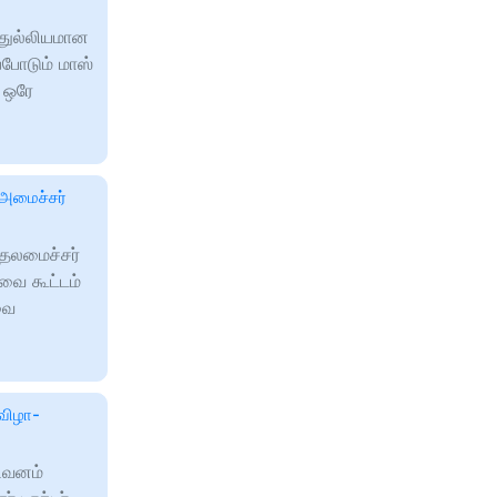
 துல்லியமான
போடும் மாஸ்
 ஒரே
 அமைச்சர்
தலமைச்சர்
வை கூட்டம்
வை
ுவிழா-
டிவனம்