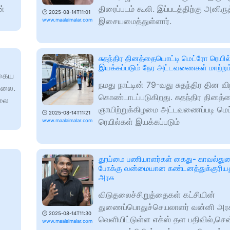
ன்
திரைப்படம் கூலி. இப்படத்திற்கு அனிரு
🕑
2025-08-14T11:01
இசையமைத்துள்ளார்.
www.maalaimalar.com
சுதந்திர தினத்தையொட்டி மெட்ரோ ரெயில
இயக்கப்படும் நேர அட்டவணைகள் மாற்றம
தகைய
நமது நாட்டின் 79-வது சுதந்திர தின 
ல்லை.
கொண்டாடப்படுகிறது. சுதந்திர தினத்த
்லை
ஞாயிற்றுக்கிழமை அட்டவணைப்படி மெ
🕑
2025-08-14T11:21
ரெயில்கள் இயக்கப்படும்
www.maalaimalar.com
தூய்மை பணியாளர்கள் கைது- காவல்து
போக்கு வன்மையான கண்டனத்துக்குரியத
அரசு
விடுதலைச்சிறுத்தைகள் கட்சியின்
துணைப்பொதுச்செயலாளர் வன்னி அரச
🕑
2025-08-14T11:30
வெளியிட்டுள்ள எக்ஸ் தள பதிவில்,ச
www.maalaimalar.com