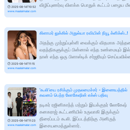
விழிப்புணர்வு விளக்க பொதுக் கூட்டம் பழைய மீ
🕑
2025-08-14T10:52
www.maalaimalar.com
கிளாமர் லுக்கில் அதுல்யா ரவியின் நியூ க்ளிக்ஸ்..!
அதற்கு முற்றுப்புள்ளி வைக்கும் விதமாக அத்
வதந்திகளுக்குப் பின்னால் எந்த உண்மையும் இ
நான் எந்த ஒரு பிளாஸ்டிக் சர்ஜரியும் செய்யவில
🕑
2025-08-14T11:15
www.maalaimalar.com
'கூலி'யை ரசிக்கும் முதலமைச்சர் - இணையத்தில்
கவனம் பெற்ற லோகேஷின் எக்ஸ் பதிவு
நடிகர் ரஜினிகாந்த் மற்றும் இயக்குநர் லோகேஷ்
கனகராஜ் கூட்டணியில் உருவாகி இருக்கும்
திரைப்படம் கூலி. இப்படத்திற்கு அனிருத்
🕑
2025-08-14T11:23
இசையமைத்துள்ளார்.
www.maalaimalar.com