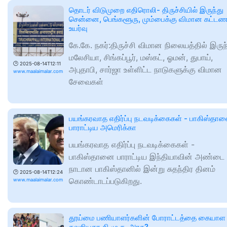
தொடர் விடுமுறை எதிரொலி- திருச்சியில் இருந்து
சென்னை, பெங்களூரு, மும்பைக்கு விமான கட்டண
உயர்வு
கே.கே. நகர்:திருச்சி விமான நிலையத்தில் இருந
மலேசியா, சிங்கப்பூர், மஸ்கட், ஓமன், துபாய்,
🕑
2025-08-14T12:11
அபுதாபி, சார்ஜா உள்ளிட்ட நாடுகளுக்கு விமான
www.maalaimalar.com
சேவைகள்
பயங்கரவாத எதிர்ப்பு நடவடிக்கைகள் - பாகிஸ்தா
பாராட்டிய அமெரிக்கா
பயங்கரவாத எதிர்ப்பு நடவடிக்கைகள் -
பாகிஸ்தானை பாராட்டிய இந்தியாவின் அண்டை
நாடான பாகிஸ்தானில் இன்று சுதந்திர தினம்
🕑
2025-08-14T12:24
கொண்டாடப்படுகிறது.
www.maalaimalar.com
தூய்மை பணியாளர்களின் போராட்டத்தை கையாள
தவறியதா தி.மு.க. அரசு?