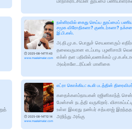
மாநாகராட்சியின் தூய்மை பணியாளர்க
நள்ளிரவில் கைது செய்ய தூய்மைப் பணி
சமூக விரோதிகளா? குண்டர்களா? நக்சல
இ.பி.எஸ்.
அ.தி.மு.க. பொதுச் செயலாளரும் எதிர்க
தலைவருமான எடப்பாடி பழனிசாமி வெளி
🕑
2025-08-14T11:43
எக்ஸ் தள பதிவில்,வணக்கம் மு.க.ஸ்டா
www.maalaimalar.com
அவர்களே...ரிப்பன் மாளிகை
எட்ரா கொக்கிய: கூலி படத்தின் திரைவிம
கதைக்களம்நாயகன் ரஜினிகாந்த் சென
.
மேன்சன் நடத்தி வருகிறார். விசாகப்பட்ட
ுத்
உள்ள இவரது நண்பர் சத்யராஜ் இறந்த
அறிந்து அங்கு
🕑
2025-08-14T12:14
www.maalaimalar.com