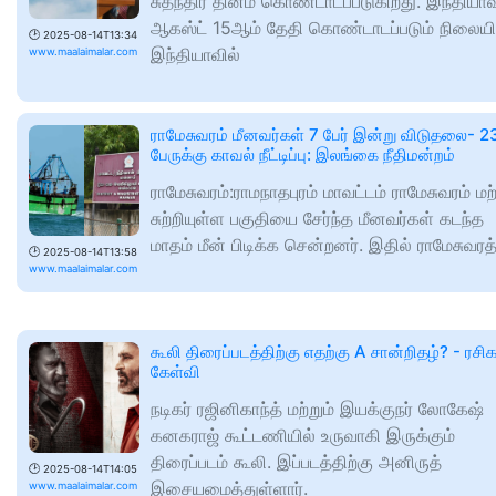
சுதந்திர தினம் கொண்டாடப்படுகிறது. இந்தியாவ
ஆகஸ்ட் 15ஆம் தேதி கொண்டாடப்படும் நிலையில
🕑
2025-08-14T13:34
இந்தியாவில்
www.maalaimalar.com
ராமேசுவரம் மீனவர்கள் 7 பேர் இன்று விடுதலை- 2
பேருக்கு காவல் நீட்டிப்பு: இலங்கை நீதிமன்றம்
ராமேசுவரம்:ராமநாதபுரம் மாவட்டம் ராமேசுவரம் மற்
சுற்றியுள்ள பகுதியை சேர்ந்த மீனவர்கள் கடந்த
மாதம் மீன் பிடிக்க சென்றனர். இதில் ராமேசுவர
🕑
2025-08-14T13:58
www.maalaimalar.com
கூலி திரைப்படத்திற்கு எதற்கு A சான்றிதழ்? - ரசிக
கேள்வி
நடிகர் ரஜினிகாந்த் மற்றும் இயக்குநர் லோகேஷ்
கனகராஜ் கூட்டணியில் உருவாகி இருக்கும்
திரைப்படம் கூலி. இப்படத்திற்கு அனிருத்
🕑
2025-08-14T14:05
இசையமைத்துள்ளார்.
www.maalaimalar.com