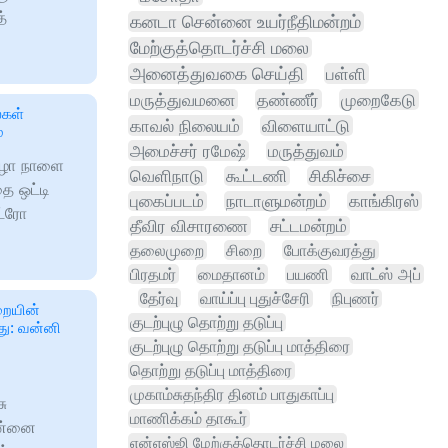
த்
கனடா சென்னை உயர்நீதிமன்றம்
மேற்குத்தொடர்ச்சி மலை
அனைத்துவகை செய்தி
பள்ளி
மருத்துவமனை
தண்ணீர்
முறைகேடு
்கள்
காவல் நிலையம்
விளையாட்டு
்
அமைச்சர் ரமேஷ்
மருத்துவம்
விழா நாளை
வெளிநாடு
கூட்டணி
சிகிச்சை
ை ஒட்டி
புகைப்படம்
நாடாளுமன்றம்
காங்கிரஸ்
ட்ரோ
தீவிர விசாரணை
சட்டமன்றம்
தலைமுறை
சிறை
போக்குவரத்து
பிரதமர்
மைதானம்
பயணி
வாட்ஸ் அப்
தேர்வு
வாய்ப்பு புதுச்சேரி
நிபுணர்
றையின்
குடற்புழு தொற்று தடுப்பு
ு: வன்னி
குடற்புழு தொற்று தடுப்பு மாத்திரை
தொற்று தடுப்பு மாத்திரை
முகாம்சுதந்திர தினம் பாதுகாப்பு
ு
மாணிக்கம் தாகூர்
ென்னை
என்எஸ்ஜி மேற்குத்தொடர்ச்சி மலை