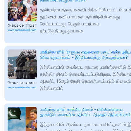
தனியார்மயத்தை கைவிடக்கோரி போராட்டம் நடத
தூய்மைப்பணியாளர்கள் நள்ளிரவில் கைது
செய்யப்பட்டது பெரும் பரபரப்பை
🕑
2025-08-14T12:54
ஏற்படுத்தியது.தூய்மை
www.maalaimalar.com
பாகிஸ்தானில் 'ராணுவ ஏவுகணை படை' என்ற புதி
பிரிவு உருவாக்கம் - இந்தியாவுக்கு அச்சுறுத்தலா?
இந்தியாவின் அண்டை நாடான பாகிஸ்தானில் இ
சுதந்திர தினம் கொண்டாடப்படுகிறது. இந்தியாவ
ஆகஸ்ட் 15ஆம் தேதி கொண்டாடப்படும் நிலையில
🕑
2025-08-14T13:09
இந்தியாவில்
www.maalaimalar.com
பாகிஸ்தானின் சுதந்திர தினம் - பிரிவினையை
தூண்டும் வகையில் பதிவிட்ட ஆளுநர் ஆர்.என்.ரவி
இந்தியாவின் அண்டை நாடான பாகிஸ்தானில் இ