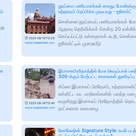
தூய்மை பணியாளர்கள் கைது: போலீசுக்கு
ம்
உத்தரவும் பிறப்பிக்க முடியாது - ஐகோர்ட்
சென்னை:தூய்மைப் பணியாளர்கள் போரா
்து
ஆதரவு தெரிவிக்கச் சென்ற 20 வக்கீல
செய்யப்பட்டு உள்ளதாகக் கூறி, சென்
🕑
2025-08-14T12:25
ஐகோர்ட்டில் முறையீடு
www.maalaimalar.com
னை
இமாசலபிரதேசத்தில் மேக வெடிப்பால் பல
300-க்கும் மேற்பட்ட சாலைகள் துண்டிப்பு
சிம்லா:இமாசலப் பிரதேசம், உத்தரகாண்ட
உள்ளிட்ட வட மாநிலங்களில் பலத்த மழ
வருகிறது.இமாசலப் பிரதேசத்தில் தொடர
🕑
2025-08-14T12:40
நாட்களாக கனமழை
www.maalaimalar.com
லோகேஷின் Signature Style: கூலி படத்
பிடித்த ரெட்ரோ பாடல் என்ன?