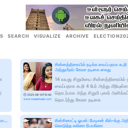
S
SEARCH
VISUALIZE
ARCHIVE
ELECTION20
சின்னத்திரையில் நடிக்க வைப்பதாக கூறி ச
அத்துமீறல்: கேரள நடிகை கைது
ளை
14 வயது சிறுமியை சின்னத்திரையில் ந
வைப்பதாக கூறி 4 பேர் அத்து மீறியுள்
்
தொடர்பாக அந்த சிறுமி புகார் அளிக்க
🕑
2025-08-14T10:40
தொடர்ந்து கேரள நடிகை
www.maalaimalar.com
ைவா…
சின்சினாட்டி ஓபன்: மேடிசன் கீஸ்-க்கு அதி
கொடுத்த எலினா ரிபாகினா