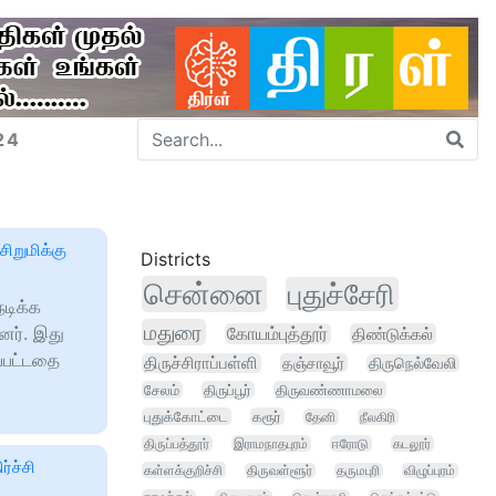
24
ிறுமிக்கு
Districts
சென்னை
புதுச்சேரி
டிக்க
மதுரை
ளனர். இது
கோயம்புத்தூர்
திண்டுக்கல்
ப்பட்டதை
திருச்சிராப்பள்ளி
தஞ்சாவூர்
திருநெல்வேலி
சேலம்
திருப்பூர்
திருவண்ணாமலை
புதுக்கோட்டை
கரூர்
தேனி
நீலகிரி
திருப்பத்தூர்
இராமநாதபுரம்
ஈரோடு
கடலூர்
ர்ச்சி
கள்ளக்குறிச்சி
திருவள்ளூர்
தருமபுரி
விழுப்புரம்