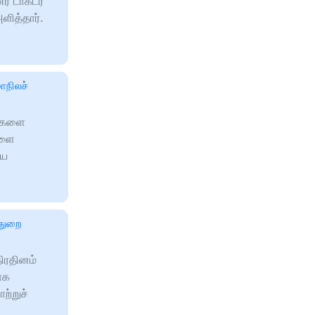
் டாக்டர்
ளித்தார்.
ாநிலச்
கைகளை
களை
ிய
்துறை
திரதினம்
ாக
ற்றுச்