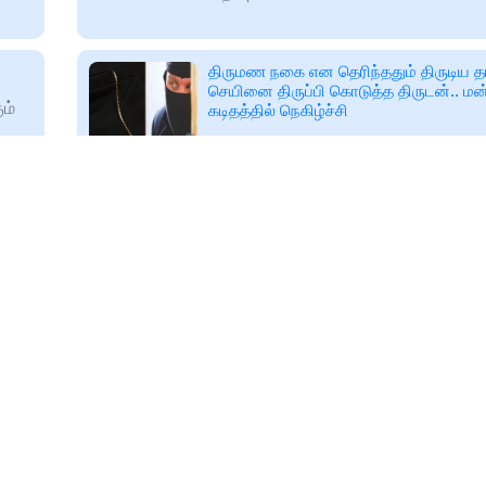
திருமண நகை என தெரிந்ததும் திருடிய த
செயினை திருப்பி கொடுத்த திருடன்.. மன்
ம்
கடிதத்தில் நெகிழ்ச்சி
கேரளாவில் மேலபரம்பா பகுதியில் கடந்
நாட்களுக்கு முன்பு கணவருடன் பஸ்ஸி
🕑
2025-08-14T14:34
கீதா என்ற பெண்ணின் தங்க செயின் த
www.maalaimalar.com
போனது. இதுபற்றி அவர் காவல்
!-
இடைத்தேர்தல்... ஜெகன் மோகன் ரெட்டிய
தொகுதியில் டெபாசிட் இழந்தது YSR காங்
ஜெகன் ரெட்டியின் சொந்த தொகுதியில
உள்ளாட்சி இடைத்தேர்தலில் ஒய்.எஸ்.ஆர
கட்சி டெபாசிட் இழந்தது பெரும் பரபரப்
🕑
2025-08-14T14:37
www.maalaimalar.com