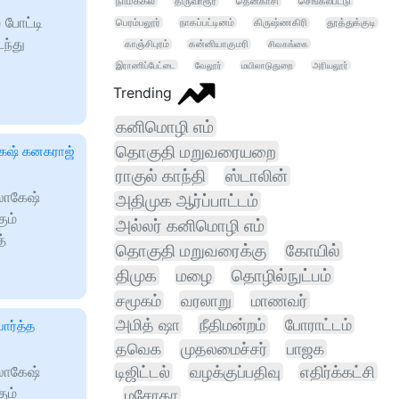
நாமக்கல்
திருவாரூர்
தென்காசி
செங்கல்பட்டு
 போட்டி
பெரம்பலூர்
நாகப்பட்டினம்
கிருஷ்ணகிரி
தூத்துக்குடி
ந்து
காஞ்சிபுரம்
கன்னியாகுமரி
சிவகங்கை
இராணிப்பேட்டை
வேலூர்
மயிலாடுதுறை
அரியலூர்
Trending
கனிமொழி எம்
தொகுதி மறுவரையறை
கேஷ் கனகராஜ்
ராகுல் காந்தி
ஸ்டாலின்
 லோகேஷ்
அதிமுக ஆர்ப்பாட்டம்
ும்
அல்லர் கனிமொழி எம்
த்
தொகுதி மறுவரைக்கு
கோயில்
திமுக
மழை
தொழில்நுட்பம்
சமூகம்
வரலாறு
மாணவர்
அமித் ஷா
நீதிமன்றம்
போராட்டம்
ார்த்த
தவெக
முதலமைச்சர்
பாஜக
 லோகேஷ்
டிஜிட்டல்
வழக்குப்பதிவு
எதிர்க்கட்சி
ும்
மசோதா