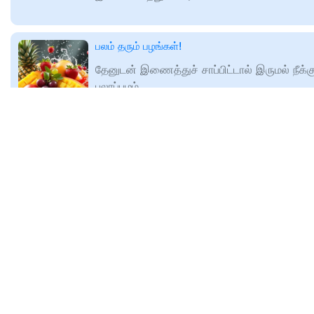
பலம் தரும் பழங்கள்!
தேனுடன் இணைத்துச் சாப்பிட்டால் இருமல் நீக்கு
பலாப்பழம்
🕑
2025-08-14T14:30
www.maalaimalar.com
தலைமைப் பண்பு இல்லாதவருக்கு தோல்வி நிச்சயம்
எடப்பாடி பழனிசாமியை சாடிய ஓ.பி.எஸ்.
முன்னாள் முதலமைச்சர் ஓ.பன்னீர்செல்வம்
வெளியிட்டுள்ள அறிக்கையில்
கூறியிருப்பதாவது:அனைத்திந்திய அண்ணா
🕑
2025-08-14T14:34
திராவிட முன்னேற்றக் கழகம் என்பது ஒரு
www.maalaimalar.com