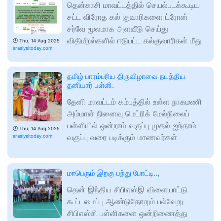
தென்காசி மாவட்டத்தில் செயல்படக்கூடிய
சட்ட விரோத கல் குவாரிகளை ட்ரோன்
சர்வே மூலமாக அளவீடு செய்து
விதிமீறல்களில் ஈடுபட்ட கல்குவாரிகள் மீது
🕑
Thu, 14 Aug 2025
arasiyaltoday.com
தமிழ் பாரம்பரிய திருவிழாவை நடத்திய
தனியார் பள்ளி.
தேனி மாவட்டம் கம்பத்தில் உள்ள நாகமணி
அம்மாள் நினைவு மெட்ரிக் மேல்நிலைப்
பள்ளியில் ஒன்றாம் வகுப்பு முதல் ஐந்தாம்
🕑
Thu, 14 Aug 2025
வகுப்பு வரை படிக்கும் மாணவர்கள்
arasiyaltoday.com
மாபெரும் இறகு பந்து போட்டி..,
தென் இந்திய சிபிஎஸ்இ விளையாட்டு
கூட்டமைப்பு ஆண்டுதோறும் பல்வேறு
சிபிஎஸ்சி பள்ளிகளை ஒன்றிணைத்து