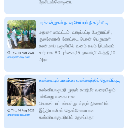
தேசியக்கொடியை
மரக்கன்றுகள் நடவு செய்யும் நிகழ்ச்சி..,
மதுரை மாவட்டம், வாடிப்பட்டி பேரூராட்சி,
குலசேகரன் கோட்டை பொன் பெருமாள்
கண்மாய் பகுதியில் வனம் நலம் இயக்கம்
சார்பாக 80 புங்கை,15 நாவல்,2 அத்தி,10
🕑
Thu, 14 Aug 2025
arasiyaltoday.com
அரச
கண்ணாடிப் பாலம்பல வண்ணத்தில் ஜொலிப்பு..,
கன்னியாகுமரி முதல் காஷ்மீர் வரையிலும்
பல்வேறு வகையான
கொண்டாட்டங்கள்,நடக்கும் நிலையில்.
இந்தியாவின் தென்கோடியான
🕑
Thu, 14 Aug 2025
arasiyaltoday.com
கன்னியாகுமரியில் தேசப்பிதா