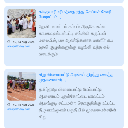
கல்குவாரி உரிமத்தை ரத்து செய்யக் கோரி
போராட்டம்..,
தேனி மாவட்டம் கம்பம் அருகே உள்ள
காமகவுண்டன்பட்டி சங்கிலி கருப்பன்
மலையில், பல ஆண்டுகளாக மகளிர் சுய
🕑
Thu, 14 Aug 2025
உதவி குழுக்களுக்கு வழங்கி வந்த கல்
arasiyaltoday.com
உடைக்கும்
சிறு விளையாட்டு அரங்கம் திறந்து வைத்த
முதலமைச்சர்..,
தமிழ்நாடு விளையாட்டு மேம்பாட்டு
ஆணையம் புதுக்கோட்டை மாவட்டம்
ஆலங்குடி சட்டமன்ற தொகுதிக்கு உட்பட்ட
🕑
Thu, 14 Aug 2025
திருவரங்குளம் பகுதியில் முதலமைச்சரின்
arasiyaltoday.com
சிறு