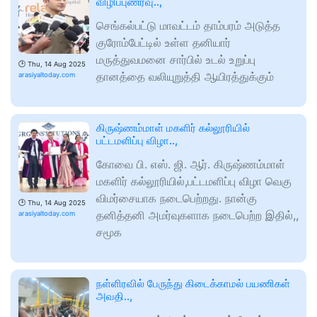
விழிப்புணர்வு..,
செங்கல்பட்டு மாவட்டம் தாம்பரம் அடுத்த
குரோம்பேட்டில் உள்ள தனியார்
மருத்துவமனை சார்பில் உடல் உறுப்பு
🕑
Thu, 14 Aug 2025
தானத்தை வலியுறுத்தி ஆயிரத்துக்கும்
arasiyaltoday.com
கிருஷ்ணம்மாள் மகளிர் கல்லூரியில்
பட்டமளிப்பு விழா..,
கோவை பி. எஸ். ஜி. ஆர். கிருஷ்ணம்மாள்
மகளிர் கல்லூரியில்,பட்டமளிப்பு விழா வெகு
விமர்சையாக நடைபெற்றது. நான்கு
🕑
Thu, 14 Aug 2025
தனித்தனி அமர்வுகளாக நடைபெற்ற இதில்,,
arasiyaltoday.com
சமூக
நள்ளிரவில் பேருந்து கிடைக்காமல் பயணிகள்
அவதி..,