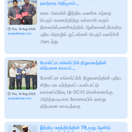
தளத்தை அறிமுகம்..,
உலக அளவில் இந்திய வணிக சந்தை
பெரும் கவனத்திற்கு உள்ளாகி வரும்
நிலையில்,வணிகத்தில் ஆன்லைன்,போன்ற
🕑
Thu, 14 Aug 2025
புதிய தொழில் நுட்பங்கள் பெரும் வளர்ச்சி
arasiyaltoday.com
அடைந்து
மோன்ட்ரா எலெக்ட்ரிக் நிறுவனத்தின்
விற்பனை மையம்..,
மோன்ட்ரா எலெக்ட்ரிக் நிறுவனத்தின் புதிய
சிறிய ரக வர்த்தகப் பயன்பாட்டு
வாகனப்பிரிவு (e-SCV) சென்னைக்கு
🕑
Thu, 14 Aug 2025
அடுத்தபடியாக கோவையில் தனது
arasiyaltoday.com
விற்பனை மையத்தை
இந்திய சுதந்திரத்தின் 79_வது ஆண்டு