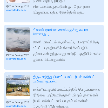
நினைவிலும், நிற்கும்
தினமாகக்கருதபடுகிறது. அந்த நாள்
🕑
Thu, 14 Aug 2025
arasiyaltoday.com
நம்முடைய புதிய தேசத்தின் உதய
தீ வைப்பதால் மாணவர்களுக்கு சுவாச
கோளாறு..,
தேனி மாவட்டம் ஆண்டிபட்டி பேரூராட்சிக்கு
உட்பட்ட பகுதிகளில் சேகரிக்கப்படும்
குப்பைகள் ஐந்தாவது வார்டு பகுதியில் உள்ள
🕑
Thu, 14 Aug 2025
குப்பை கிடங்குகளில்
arasiyaltoday.com
திருடி எடுத்து பிளாட் போட்ட ரியல் எஸ்டேட்
மாபியா கும்பல்..,
கன்னியாகுமரி மாவட்டத்தில் பெரும்பாலான
நீர்நிலை புறம்போக்குகள் மற்றும் குளங்கள்
ரியல் எஸ்டேட் மாபியா கும்பல்களின்
🕑
Thu, 14 Aug 2025
ஆக்கிரமிப்பில் உள்ளது.
arasiyaltoday.com