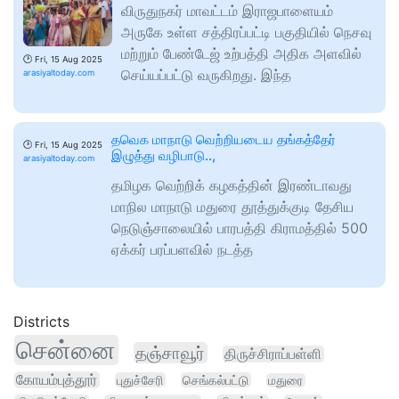
விருதுநகர் மாவட்டம் இராஜபாளையம்
அருகே உள்ள சத்திரப்பட்டி பகுதியில் நெசவு
மற்றும் பேண்டேஜ் உற்பத்தி அதிக அளவில்
🕑
Fri, 15 Aug 2025
செய்யப்பட்டு வருகிறது‌. இந்த
arasiyaltoday.com
தவெக மாநாடு வெற்றியடைய தங்கத்தேர்
🕑
Fri, 15 Aug 2025
இழுத்து வழிபாடு..,
arasiyaltoday.com
தமிழக வெற்றிக் கழகத்தின் இரண்டாவது
மாநில மாநாடு மதுரை தூத்துக்குடி தேசிய
நெடுஞ்சாலையில் பாரபத்தி கிராமத்தில் 500
ஏக்கர் பரப்பளவில் நடத்த
Districts
சென்னை
தஞ்சாவூர்
திருச்சிராப்பள்ளி
கோயம்புத்தூர்
புதுச்சேரி
செங்கல்பட்டு
மதுரை