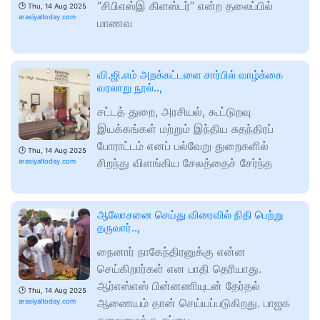
“சிபிஎஸ்இ கிளஸ்டர்” என்ற தலைப்பில்
🕑
Thu, 14 Aug 2025
arasiyaltoday.com
மாணவ
வி.ஜி.எம் அறக்கட்டளை சார்பில் வாழ்க்கை
வரலாறு நூல்..,
சட்டத் துறை, அரசியல், கூட்டுறவு
இயக்கங்கள் மற்றும் இந்திய சுதந்திரப்
போராட்டம் எனப் பல்வேறு துறைகளில்
🕑
Thu, 14 Aug 2025
சிறந்து விளங்கிய சேலத்தைச் சேர்ந்த
arasiyaltoday.com
ஆலோசனை செய்து விரைவில் நிதி பெற்று
தருவார்..,
நைனார் நாகேந்திரனுக்கு என்ன
செய்கிறார்கள் என பாதி தெரியாது.
ஆர்எஸ்எஸ் பின்னணியுடன் தேர்தல்
🕑
Thu, 14 Aug 2025
ஆணையம் தான் செய்யப்படுகிறது. பாஜக
arasiyaltoday.com