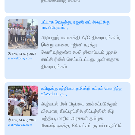
தலைமைக்கு சப்பை
பட்டாசு வெடித்து, ரஜனி கட் அவுட்க்கு
பாலபிஷேகம்..,
அரியலூர் மகாசக்தி A/C திரையரங்கில்,
இன்று காலை, ரஜினி நடித்து
வெளிவந்துள்ள கூலி திரைப்படம் முதல்
🕑
Thu, 14 Aug 2025
காட்சி ரிலீஸ் செய்யப்பட்டது. முன்னதாக
arasiyaltoday.com
திரையரங்கம்
உயிருக்கு உத்திரவாதமின்றி கட்டிக் கொடுத்த
விசைப்படகு..,
ஆழ்கடல் மீன் பிடிப்பை ஊக்கப்படுத்தும்
விதமாக, நீலப்புரட்சித் திட்டத்தின் கீழ்
மத்திய, மாநில அரசுகள் தமிழக
🕑
Thu, 14 Aug 2025
மீனவர்களுக்கு 84 லட்சம் ரூபாய் மதிப்பில்
arasiyaltoday.com