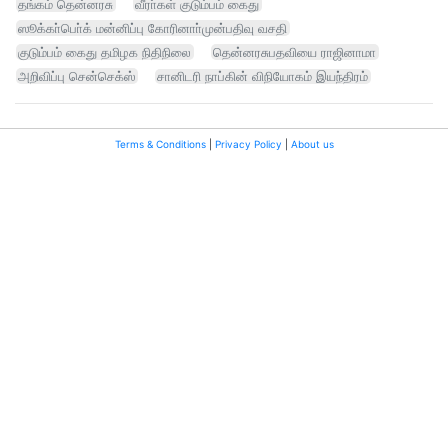
தங்கம் தென்னரசு
வீரா்கள் குடும்பம் கைது
ஸூக்கா்பொ்க் மன்னிப்பு கோரினாா்முன்பதிவு வசதி
குடும்பம் கைது தமிழக நிதிநிலை
தென்னரசுபதவியை ராஜினாமா
அறிவிப்பு சென்செக்ஸ்
சானிடரி நாப்கின் விநியோகம் இயந்திரம்
Terms & Conditions
|
Privacy Policy
|
About us