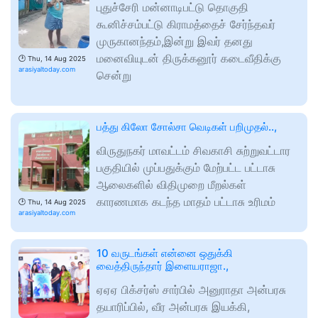
புதுச்சேரி மன்னாடிபட்டு தொகுதி
கூனிச்சம்பட்டு கிராமத்தைச் சேர்ந்தவர்
முருகானந்தம்,இன்று இவர் தனது
மனைவியுடன் திருக்கனூர் கடைவீதிக்கு
🕑
Thu, 14 Aug 2025
arasiyaltoday.com
சென்று
பத்து கிலோ சோல்சா வெடிகள் பறிமுதல்..,
விருதுநகர் மாவட்டம் சிவகாசி சுற்றுவட்டார
பகுதியில் முப்பதுக்கும் மேற்பட்ட பட்டாசு
ஆலைகளில் விதிமுறை மீறல்கள்
காரணமாக கடந்த மாதம் பட்டாசு உரிமம்
🕑
Thu, 14 Aug 2025
arasiyaltoday.com
10 வருடங்கள் என்னை ஒதுக்கி
வைத்திருந்தார் இளையராஜா.,
ஏஏஏ பிக்சர்ஸ் சார்பில் அனுராதா அன்பரசு
தயாரிப்பில், வீர அன்பரசு இயக்கி,