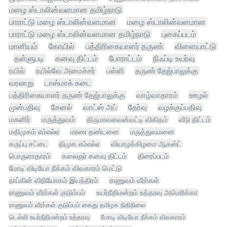
மழை ஸ்டாலின்வளமான தமிழ்நாடு
பாராட்டு மழை ஸ்டாலின்வளமான
மழை ஸ்டாலின்வளமான
பாராட்டு மழை ஸ்டாலின்வளமான தமிழ்நாடு
புகைப்படம்
மானியம்
கோயில்
பத்திரிகையாளர் தருண்
விளையாட்டு
தள்ளுபடி
கனவு திட்டம்
போராட்டம்
நிஃப்டி உயர்வு
ரயில்
ரயில்வே அமைச்சர்
பள்ளி
தருண் தேஜ்பாலுக்கு
வரலாறு
டாஸ்மாக் கடை
பத்திரிகையாளர் தருண் தேஜ்பாலுக்கு
வாழ்வாதாரம்
ஊழல்
முன்பதிவு
சேனல்
வாட்ஸ் அப்
தேர்வு
வழக்குப்பதிவு
மகளிர்
மருத்துவம்
திருமாவளவன்வட்டி விகிதம்
வீடு திட்டம்
மதிமுகம் எம்எல்ஏ
மரண தண்டனை
மருத்துவமனை
கருப்பு சட்டை
திமுக எம்எல்ஏ
வியாழக்கிழமை ஆகஸ்ட்
பொருளாதாரம்
கலைஞர் கனவு திட்டம்
திரைப்படம்
மோடி விடியோ நீக்கம் விவகாரம் மெட்டு
நாப்கின் விநியோகம் இயந்திரம்
ராணுவம் வீரா்கள்
ராணுவம் வீரா்கள் குடும்பம்
உயர்நீதிமன்றம் உத்தரவு அமெரிக்கா
ராணுவம் வீரா்கள் குடும்பம் கைது தமிழக நிதிநிலை
டெல்லி உயர்நீதிமன்றம் உத்தரவு
மோடி விடியோ நீக்கம் விவகாரம்