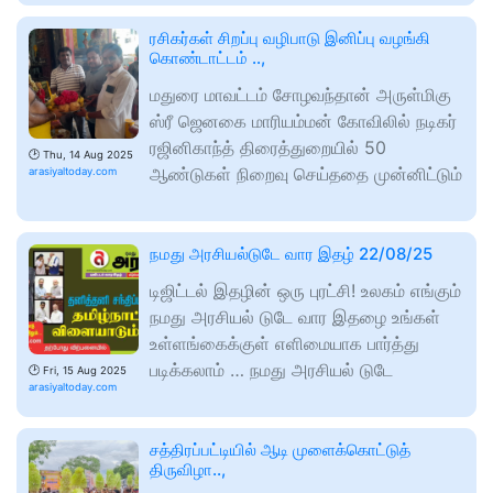
ரசிகர்கள் சிறப்பு வழிபாடு இனிப்பு வழங்கி
கொண்டாட்டம் ..,
மதுரை மாவட்டம் சோழவந்தான் அருள்மிகு
ஸ்ரீ ஜெனகை மாரியம்மன் கோவிலில் நடிகர்
ரஜினிகாந்த் திரைத்துறையில் 50
🕑
Thu, 14 Aug 2025
ஆண்டுகள் நிறைவு செய்ததை முன்னிட்டும்
arasiyaltoday.com
நமது அரசியல்டுடே வார இதழ் 22/08/25
டிஜிட்டல் இதழின் ஒரு புரட்சி! உலகம் எங்கும்
நமது அரசியல் டுடே வார இதழை உங்கள்
உள்ளங்கைக்குள் எளிமையாக பார்த்து
படிக்கலாம் … நமது அரசியல் டுடே
🕑
Fri, 15 Aug 2025
arasiyaltoday.com
சத்திரப்பட்டியில் ஆடி முளைக்கொட்டுத்
திருவிழா..,