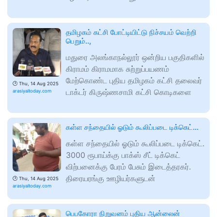
தமிழகம் கட்சி போட்டியிட்டு நிச்சயம் வெற்றி
பெறும்..,
மதுரை அலங்காநல்லூர் ஒன்றிய பகுதிகளில்
கிராமம் கிராமமாக சுற்றுப்பயணம்
மேற்கொண்ட புதிய தமிழகம் கட்சி தலைவர்
🕑
Thu, 14 Aug 2025
டாக்டர் கிருஷ்ணசாமி கட்சி கொடிகளை
arasiyaltoday.com
கள்ள சந்தையில் ஓடும் கூலிப்படை டிக்கெட்…
கள்ள சந்தையில் ஓடும் கூலிப்படை டிக்கெட்.
3000 ரூபாய்க்கு பாக்ஸ் சீட் டிக்கெட்
விற்பனைக்கு பேரம் பேசும் இடைத்தரகர்.
திரையரங்கு ஊழியர்களுடன்
🕑
Thu, 14 Aug 2025
arasiyaltoday.com
பெபகோரா நிறுவனம் புதிய ஆன்லைன்