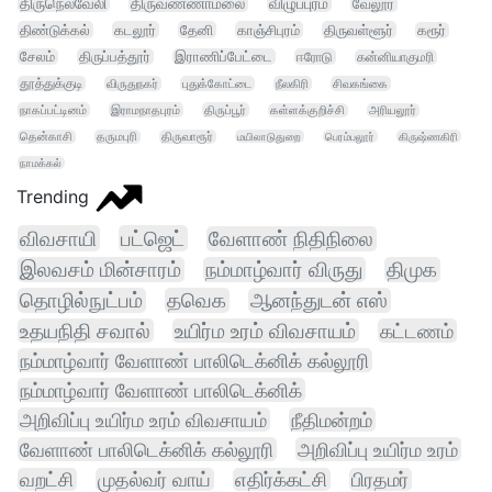
திருநெல்வேலி
திருவண்ணாமலை
விழுப்புரம்
வேலூர்
திண்டுக்கல்
கடலூர்
தேனி
காஞ்சிபுரம்
திருவள்ளூர்
கரூர்
சேலம்
திருப்பத்தூர்
இராணிப்பேட்டை
ஈரோடு
கன்னியாகுமரி
தூத்துக்குடி
விருதுநகர்
புதுக்கோட்டை
நீலகிரி
சிவகங்கை
நாகப்பட்டினம்
இராமநாதபுரம்
திருப்பூர்
கள்ளக்குறிச்சி
அரியலூர்
தென்காசி
தருமபுரி
திருவாரூர்
மயிலாடுதுறை
பெரம்பலூர்
கிருஷ்ணகிரி
நாமக்கல்
Trending
விவசாயி
பட்ஜெட்
வேளாண் நிதிநிலை
இலவசம் மின்சாரம்
நம்மாழ்வார் விருது
திமுக
தொழில்நுட்பம்
தவெக
ஆனந்துடன் எஸ்
உதயநிதி சவால்
உயிர்ம உரம் விவசாயம்
கட்டணம்
நம்மாழ்வார் வேளாண் பாலிடெக்னிக் கல்லூரி
நம்மாழ்வார் வேளாண் பாலிடெக்னிக்
அறிவிப்பு உயிர்ம உரம் விவசாயம்
நீதிமன்றம்
வேளாண் பாலிடெக்னிக் கல்லூரி
அறிவிப்பு உயிர்ம உரம்
வறட்சி
முதல்வர் வாய்
எதிர்க்கட்சி
பிரதமர்