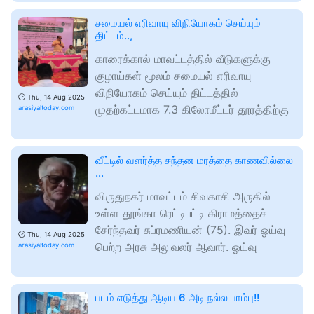
சமையல் எரிவாயு விநியோகம் செய்யும்
திட்டம்..,
காரைக்கால் மாவட்டத்தில் வீடுகளுக்கு
குழாய்கள் மூலம் சமையல் எரிவாயு
விநியோகம் செய்யும் திட்டத்தில்
🕑
Thu, 14 Aug 2025
முதற்கட்டமாக 7.3 கிலோமீட்டர் தூரத்திற்கு
arasiyaltoday.com
வீட்டில் வளர்த்த சந்தன மரத்தை காணவில்லை
…
விருதுநகர் மாவட்டம் சிவகாசி அருகில்
உள்ள தூங்கா ரெட்டிபட்டி கிராமத்தைச்
சேர்ந்தவர் சுப்ரமணியன் (75). இவர் ஓய்வு
🕑
Thu, 14 Aug 2025
பெற்ற அரசு அலுவலர் ஆவார். ஓய்வு
arasiyaltoday.com
படம் எடுத்து ஆடிய 6 அடி நல்ல பாம்பு!!