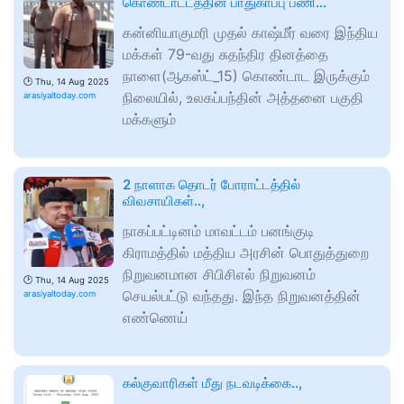
கொண்டாட்டத்தின் பாதுகாப்பு பணி…
கன்னியாகுமரி முதல் காஷ்மீர் வரை இந்திய
மக்கள் 79-வது சுதந்திர தினத்தை
நாளை(ஆகஸ்ட்_15) கொண்டாட இருக்கும்
🕑
Thu, 14 Aug 2025
நிலையில், உலகப்பந்தின் அத்தனை பகுதி
arasiyaltoday.com
மக்களும்
2 நாளாக தொடர் போராட்டத்தில்
விவசாயிகள்..,
நாகப்பட்டினம் மாவட்டம் பனங்குடி
கிராமத்தில் மத்திய அரசின் பொதுத்துறை
நிறுவனமான சிபிசிஎல் நிறுவனம்
🕑
Thu, 14 Aug 2025
செயல்பட்டு வந்தது. இந்த நிறுவனத்தின்
arasiyaltoday.com
எண்ணெய்
கல்குவாரிகள் மீது நடவடிக்கை..,