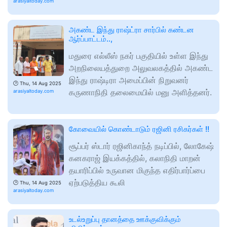
arasiyaltoday.com
அகண்ட இந்து ராஷ்ட்ரா சார்பில் கண்டன
ஆர்ப்பாட்டம்..,
மதுரை எல்லீஸ் நகர் பகுதியில் உள்ள இந்து
அறநிலையத்துறை அலுவலகத்தில் அகண்ட
இந்து ராஷ்டிரா அமைப்பின் நிறுவனர்
🕑
Thu, 14 Aug 2025
கருணாநிதி தலைமையில் மனு அளித்தனர்.
arasiyaltoday.com
கோவையில் கொண்டாடும் ரஜினி ரசிகர்கள் !!
சூப்பர் ஸ்டார் ரஜினிகாந்த் நடிப்பில், லோகேஷ்
கனகராஜ் இயக்கத்தில், கலாநிதி மாறன்
தயாரிப்பில் உருவான மிகுந்த எதிர்பார்ப்பை
ஏற்படுத்திய கூலி
🕑
Thu, 14 Aug 2025
arasiyaltoday.com
உடல்உறுப்பு தானத்தை ஊக்குவிக்கும்