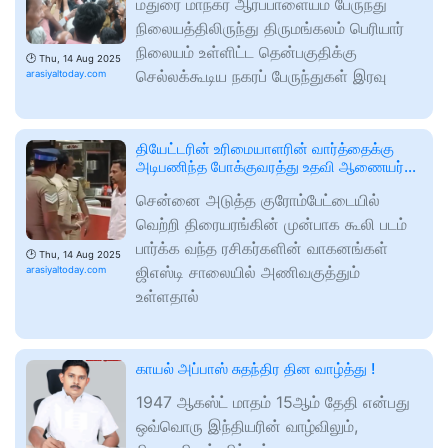
மதுரை மாநகர் ஆரப்பாளையம் பேருந்து
நிலையத்திலிருந்து திருமங்கலம் பெரியார்
நிலையம் உள்ளிட்ட தென்பகுதிக்கு
🕑
Thu, 14 Aug 2025
செல்லக்கூடிய நகரப் பேருந்துகள் இரவு
arasiyaltoday.com
தியேட்டரின் உரிமையாளரின் வார்த்தைக்கு
அடிபணிந்த போக்குவரத்து உதவி ஆணையர்…
சென்னை அடுத்த குரோம்பேட்டையில்
வெற்றி திரையரங்கின் முன்பாக கூலி படம்
பார்க்க வந்த ரசிகர்களின் வாகனங்கள்
🕑
Thu, 14 Aug 2025
ஜிஎஸ்டி சாலையில் அணிவகுத்தும்
arasiyaltoday.com
உள்ளதால்
காயல் அப்பாஸ் சுதந்திர தின வாழ்த்து !
1947 ஆகஸ்ட் மாதம் 15ஆம் தேதி என்பது
ஒவ்வொரு இந்தியரின் வாழ்விலும்,