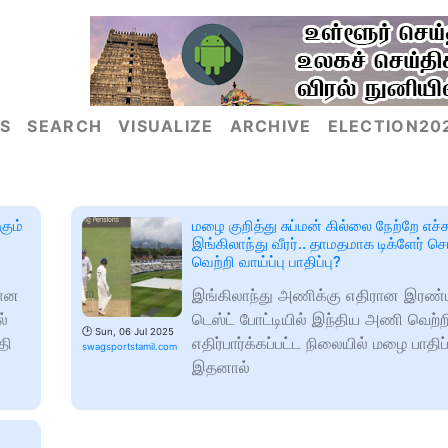
S
SEARCH
VISUALIZE
ARCHIVE
ELECTION20
கும்
மழை குறித்து சுப்மன் கில்லை நேற்றே எச்ச
இங்கிலாந்து வீரர்.. தாமதமாக டிக்ளேர் ச
வெற்றி வாய்ப்பு பாதிப்பு?
யான
இங்கிலாந்து அணிக்கு எதிரான இரண்
ல்
டெஸ்ட் போட்டியில் இந்திய அணி வெற்ற
🕑
Sun, 06 Jul 2025
தி
எதிர்பார்க்கப்பட்ட நிலையில் மழை பாதிப்ப
swagsportstamil.com
இதனால்