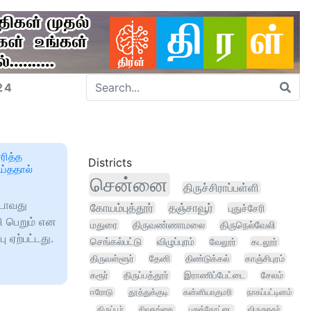
24
ரித்த
Districts
ெய்ததால்
சென்னை
திருச்சிராப்பள்ளி
டாவது
கோயம்புத்தூர்
தஞ்சாவூர்
புதுச்சேரி
ி பெறும் என
மதுரை
திருவண்ணாமலை
திருநெல்வேலி
ு ஏற்பட்டது.
செங்கல்பட்டு
விழுப்புரம்
வேலூர்
கடலூர்
திருவள்ளூர்
தேனி
திண்டுக்கல்
காஞ்சிபுரம்
கரூர்
திருப்பத்தூர்
இராணிப்பேட்டை
சேலம்
ஈரோடு
தூத்துக்குடி
கன்னியாகுமரி
நாகப்பட்டினம்
திருப்பூர்
சிவகங்கை
புதுக்கோட்டை
விருதுநகர்