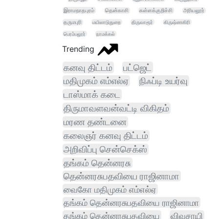
இராமநாதபுரம்
தென்காசி
கள்ளக்குறிச்சி
அரியலூர்
தருமபுரி
மயிலாடுதுறை
திருவாரூர்
கிருஷ்ணகிரி
பெரம்பலூர்
நாமக்கல்
Trending
கனவு திட்டம்
பட்ஜெட்
மதிமுகம் எம்எல்ஏ
நிஃப்டி உயர்வு
டாஸ்மாக் கடை
திருமாவளவன்வட்டி விகிதம்
மரண தண்டனை
கலைஞர் கனவு திட்டம்
அறிவிப்பு சென்செக்ஸ்
தங்கம் தென்னரசு
தென்னரசுபதவியை ராஜினாமா
வைகோ மதிமுகம் எம்எல்ஏ
தங்கம் தென்னரசுபதவியை ராஜினாமா
தங்கம் தென்னரசுபதவியை
விவசாயி