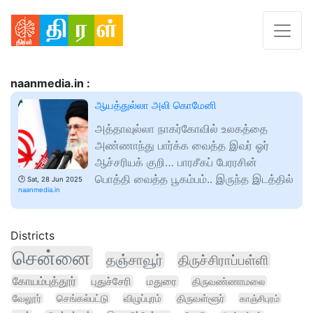
naanmedia.in :
ஆயத்துல்லா அலி கொமேனி
அத்தாவுல்லா நாகர்கோவில் உலகத்தை
அண்ணாந்து பார்க்க வைத்த இவர் ஓர்
ஆச்சரியக் குறி… பாரசீகப் பேரரசின்
பொத்தி வைத்த பூகம்பம்.. இருந்த இடத்தில்
🕑
Sat, 28 Jun 2025
naanmedia.in
Districts
சென்னை
தஞ்சாவூர்
திருச்சிராப்பள்ளி
கோயம்புத்தூர்
புதுச்சேரி
மதுரை
திருவண்ணாமலை
வேலூர்
செங்கல்பட்டு
விழுப்புரம்
திருவள்ளூர்
காஞ்சிபுரம்