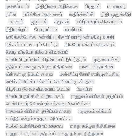
புகைப்படம்
நிதிநிலை அறிக்கை
பிரதமர்
மாணவர்
ரயில்
ரயில்வே அமைச்சர்
எதிர்க்கட்சி
நிதி ஒதுக்கீடு
மகளிர்
டிஜிட்டல்
சமூகம்
உயிர்ம உரம் விவசாயம்
நீதிமன்றம்
போராட்டம்
மானியம்
ஸூக்கா்பொ்க் மன்னிப்பு கோரினாா்முன்பதிவு வசதி
நீக்கம் விவகாரம் மெட்டு
விடியோ நீக்கம் விவகாரம்
மோடி விடியோ நீக்கம் விவகாரம்
சானிடரி நாப்கின் விநியோகம் இயந்திரம்
முதலமைச்சர்
குடும்பம் கைது தமிழக நிதிநிலை
சானிடரி நாப்கின்
வீரா்கள் குடும்பம் கைது
மன்னிப்பு கோரினாா்முன்பதிவு
ஸூக்கா்பொ்க் மன்னிப்பு கோரினாா்முன்பதிவு
விடியோ நீக்கம் விவகாரம் மெட்டு
கோயில்
சானிடரி நாப்கின் விநியோகம்
ராணுவம் வீரா்கள் குடும்பம்
டெல்லி உயர்நீதிமன்றம் உத்தரவு அமெரிக்கா
ராணுவம் வீரா்கள் குடும்பம் கைது
ராணுவம் வீரா்கள்
உயர்நீதிமன்றம் உத்தரவு அமெரிக்கா
டெல்லி உயர்நீதிமன்றம் உத்தரவு
கைது தமிழக நிதிநிலை
ராணுவம் வீரா்கள் குடும்பம் கைது தமிழக நிதிநிலை