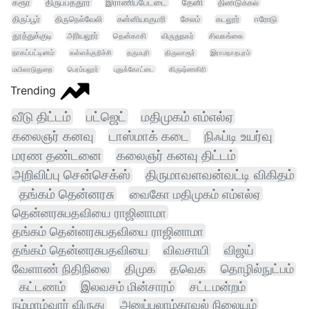
கரூர்
திருப்பத்தூர்
இராணிப்பேட்டை
தேனி
திண்டுக்கல்
திருப்பூர்
திருநெல்வேலி
கன்னியாகுமரி
சேலம்
கடலூர்
ஈரோடு
தூத்துக்குடி
அரியலூர்
தென்காசி
விருதுநகர்
சிவகங்கை
நாகப்பட்டினம்
கள்ளக்குறிச்சி
தருமபுரி
திருவாரூர்
இராமநாதபுரம்
மயிலாடுதுறை
பெரம்பலூர்
புதுக்கோட்டை
கிருஷ்ணகிரி
Trending
வீடு திட்டம்
பட்ஜெட்
மதிமுகம் எம்எல்ஏ
கலைஞர் கனவு
டாஸ்மாக் கடை
நிஃப்டி உயர்வு
மரண தண்டனை
கலைஞர் கனவு திட்டம்
அறிவிப்பு சென்செக்ஸ்
திருமாவளவன்வட்டி விகிதம்
தங்கம் தென்னரசு
வைகோ மதிமுகம் எம்எல்ஏ
தென்னரசுபதவியை ராஜினாமா
தங்கம் தென்னரசுபதவியை ராஜினாமா
தங்கம் தென்னரசுபதவியை
விவசாயி
விஜய்
வேளாண் நிதிநிலை
திமுக
தவெக
தொழில்நுட்பம்
கட்டணம்
இலவசம் மின்சாரம்
சட்டமன்றம்
நம்மாழ்வார் விருது
அனுப்பலாம்காவல் நிலையம்