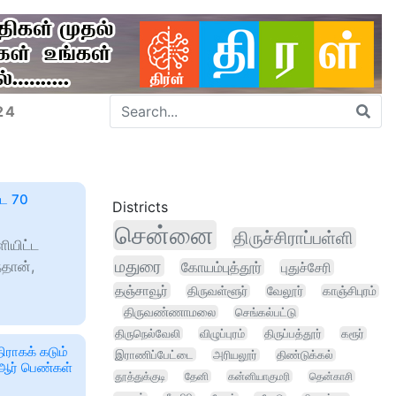
24
ிட 70
Districts
சென்னை
திருச்சிராப்பள்ளி
ியிட்ட
மதுரை
்தான்,
கோயம்புத்தூர்
புதுச்சேரி
தஞ்சாவூர்
திருவள்ளூர்
வேலூர்
காஞ்சிபுரம்
திருவண்ணாமலை
செங்கல்பட்டு
திருநெல்வேலி
விழுப்புரம்
திருப்பத்தூர்
கரூர்
ிராகக் கடும்
இராணிப்பேட்டை
அரியலூர்
திண்டுக்கல்
ேஆர் பெண்கள்
தூத்துக்குடி
தேனி
கன்னியாகுமரி
தென்காசி