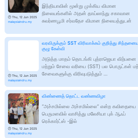
இந்தியாவின் மூன்று முக்கிய விமான
நிலையங்களில் அதன் தாய்லாந்து சகாவான
🕑
Thu, 12 Jun 2025
சுவர்ணபூமி சர்வதேச விமான நிலையத்துடன்
malaysiaindru.my
வரவிருக்கும் SST விரிவாக்கம் குறித்து சிந்தனை
குழு கேள்வி
அடுத்த மாதம் தொடங்கி புத்ராஜெயா விற்பனை
மற்றும் சேவை வரியை (SST) பல பொருட்கள் மற்
சேவைகளுக்கு விரிவுபடுத்தும் …
🕑
Thu, 12 Jun 2025
malaysiaindru.my
விண்ணைத் தொட்ட வண்ணவிழா
“அச்சமில்லை அச்சமில்லை” என்ற கவிதையை
பெருமளவில் வாசித்து மலேசியா புக் ஆஃப்
ரெக்கார்ட்ஸ் -இல்
🕑
Thu, 12 Jun 2025
malaysiaindru.my