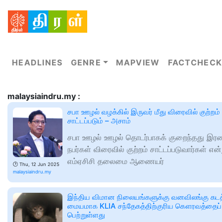
HEADLINES
GENRE
MAPVIEW
FACTCHECK
malaysiaindru.my :
சபா ஊழல் வழக்கில் இருவர் மீது விரைவில் குற்றம்
சாட்டப்படும் – அசாம்
சபா ஊழல் ஊழல் தொடர்பாகக் குறைந்தது இரண
நபர்கள் விரைவில் குற்றம் சாட்டப்படுவார்கள் என்
எம்ஏசிசி தலைமை ஆணையர்
🕑
Thu, 12 Jun 2025
malaysiaindru.my
இந்திய விமான நிலையங்களுக்கு வனவிலங்கு கடத
மையமாக KLIA சந்தேகத்திற்குரிய கௌரவத்தைப்
பெற்றுள்ளது