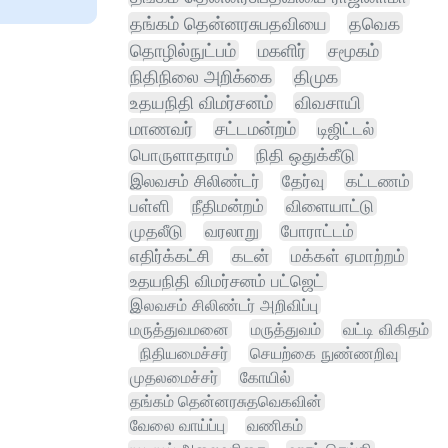
தங்கம் தென்னரசுபதவியை
தவெக
தொழில்நுட்பம்
மகளிர்
சமூகம்
நிதிநிலை அறிக்கை
திமுக
உதயநிதி விமர்சனம்
விவசாயி
மாணவர்
சட்டமன்றம்
டிஜிட்டல்
பொருளாதாரம்
நிதி ஒதுக்கீடு
இலவசம் சிலிண்டர்
தேர்வு
கட்டணம்
பள்ளி
நீதிமன்றம்
விளையாட்டு
முதலீடு
வரலாறு
போராட்டம்
எதிர்க்கட்சி
கடன்
மக்கள் ஏமாற்றம்
உதயநிதி விமர்சனம் பட்ஜெட்
இலவசம் சிலிண்டர் அறிவிப்பு
மருத்துவமனை
மருத்துவம்
வட்டி விகிதம்
நிதியமைச்சர்
செயற்கை நுண்ணறிவு
முதலமைச்சர்
கோயில்
தங்கம் தென்னரசுதவெகவின்
வேலை வாய்ப்பு
வணிகம்