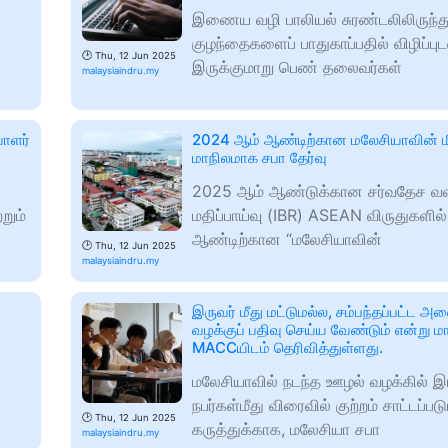
இணைய வழி பாலியல் சுரண்டலிலிருந்த
குழந்தைகளைப் பாதுகாப்பதில் விழிப்புட
🕑
Thu, 12 Jun 2025
இருக்குமாறு பெண் தலைவர்கள்
malaysiaindru.my
யாளர்
2024 ஆம் ஆண்டிற்கான மலேசியாவின் மி
மாநிலமாக சபா தேர்வு
2025 ஆம் ஆண்டுக்கான சர்வதேச 
றும்
மதிப்பாய்வு (IBR) ASEAN விருதுகளி
ஆண்டிற்கான “மலேசியாவின்
🕑
Thu, 12 Jun 2025
malaysiaindru.my
இருவர் மீது மட்டுமல்ல, சம்பந்தப்பட்ட அன
வழக்குப் பதிவு செய்ய வேண்டும் என்று 
MACCயிடம் தெரிவித்துள்ளது.
மலேசியாவில் நடந்த ஊழல் வழக்கில் 
நபர்கள்மீது விரைவில் குற்றம் சாட்டப்பட
🕑
Thu, 12 Jun 2025
கருத்துக்காக, மலேசியா சபா
malaysiaindru.my