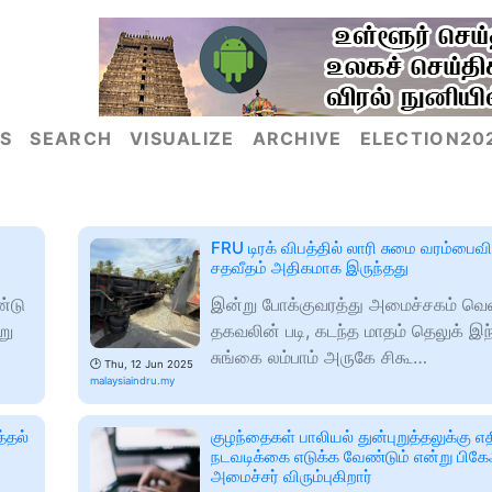
S
SEARCH
VISUALIZE
ARCHIVE
ELECTION20
FRU டிரக் விபத்தில் லாரி சுமை வரம்பைவ
சதவீதம் அதிகமாக இருந்தது
்டு
இன்று போக்குவரத்து அமைச்சகம் வெள
று
தகவலின் படி, கடந்த மாதம் தெலுக் இந
சுங்கை லம்பாம் அருகே சிகூ…
🕑
Thu, 12 Jun 2025
malaysiaindru.my
்தல்
குழந்தைகள் பாலியல் துன்புறுத்தலுக்கு எத
நடவடிக்கை எடுக்க வேண்டும் என்று பிக
அமைச்சர் விரும்புகிறார்