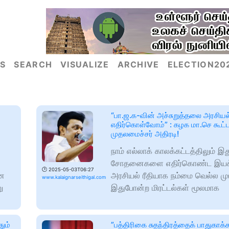
S
SEARCH
VISUALIZE
ARCHIVE
ELECTION20
“பா.ஜ.க-வின் அச்சுறுத்தலை அரசியல்
எதிர்கொள்வோம்” : கழக மா.செ கூட்ட
முதலமைச்சர் அதிரடி!
நாம் எல்லாக் காலக்கட்டத்திலும் 
சோதனைகளை எதிர்கொண்ட இயக்
🕑
2025-05-03T06:27
ான
அரசியல் ரீதியாக நம்மை வெல்ல மு
www.kalaignarseithigal.com
ு
இதுபோன்ற மிரட்டல்கள் மூலமாக
ும்
”பத்திரிகை சுதந்திரத்தைக் பாதுகாக்