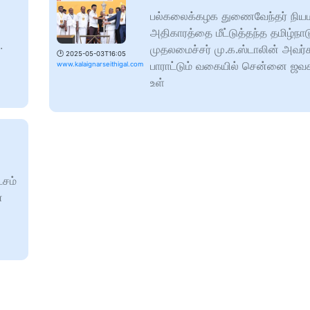
பல்கலைக்கழக துணைவேந்தர் நி
அதிகாரத்தை மீட்டுத்தந்த தமிழ்நாட
.
முதலமைச்சர் மு.க.ஸ்டாலின் அவ
🕑
2025-05-03T16:05
பாராட்டும் வகையில் சென்னை ஜவகர
www.kalaignarseithigal.com
உள்
்சம்
்