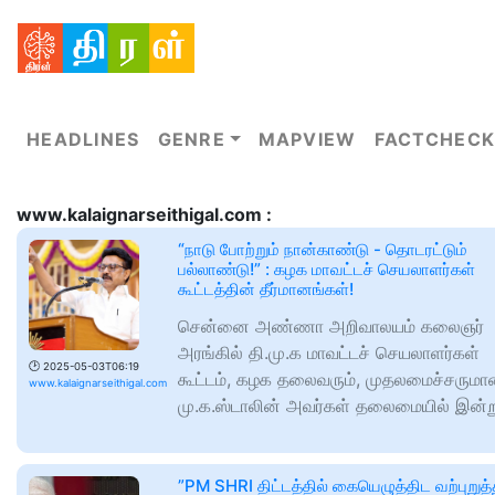
HEADLINES
GENRE
MAPVIEW
FACTCHECK
www.kalaignarseithigal.com :
“நாடு போற்றும் நான்காண்டு - தொடரட்டும்
பல்லாண்டு!” : கழக மாவட்டச் செயலாளர்கள்
கூட்டத்தின் தீர்மானங்கள்!
சென்னை அண்ணா அறிவாலயம் கலைஞர்
அரங்கில் தி.மு.க மாவட்டச் செயலாளர்கள்
🕑
2025-05-03T06:19
கூட்டம், கழக தலைவரும், முதலமைச்சரும
www.kalaignarseithigal.com
மு.க.ஸ்டாலின் அவர்கள் தலைமையில் இன்ற
”PM SHRI திட்டத்தில் கையெழுத்திட வற்புறுத்த