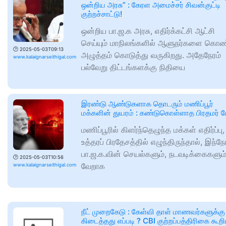
ஒன்றிய அரசு” : கேரள அமைச்சர் சிவன்குட்டி
குற்றச்சாட்டு!
ஒன்றிய பா.ஜ.க அரசு, எதிர்க்கட்சி ஆட்சி
செய்யும் மாநிலங்களில் ஆளுநர்களை கொண
🕑
2025-05-03T09:13
அழுத்தம் கொடுத்து வருகிறது. அதேநேரம்
www.kalaignarseithigal.com
பல்வேறு திட்டங்களக்கு நிதியை
இரண்டு ஆண்டுகளாக தொடரும் மணிப்பூர்
மக்களின் துயரம் : கண்டுகொள்ளாத பிரதமர் ம
மணிப்பூரில் கிளர்ந்தெழுந்த மக்கள் எதிர்ப்பு,
உத்தரப் பிரதேசத்தில் எழுந்திருந்தால், இந்நே
பா.ஜ.க.வின் செயல்களும், நடவடிக்கைகளும
🕑
2025-05-03T10:56
வேறாக
www.kalaignarseithigal.com
நீட் முறைகேடு : கேள்வி தாள் மாணவர்களுக்கு
கிடைத்தது எப்படி ? CBI குற்றப்பத்திரிகை கூற