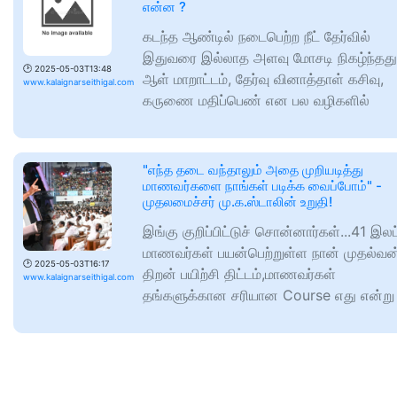
என்ன ?
கடந்த ஆண்டில் நடைபெற்ற நீட் தேர்வில்
இதுவரை இல்லாத அளவு மோசடி நிகழ்ந்தது
🕑
2025-05-03T13:48
ஆள் மாறாட்டம், தேர்வு வினாத்தாள் கசிவு,
www.kalaignarseithigal.com
கருணை மதிப்பெண் என பல வழிகளில்
"எந்த தடை வந்தாலும் அதை முறியடித்து
மாணவர்களை நாங்கள் படிக்க வைப்போம்" -
முதலமைச்சர் மு.க.ஸ்டாலின் உறுதி!
இங்கு குறிப்பிட்டுச் சொன்னார்கள்...41 இலட
மாணவர்கள் பயன்பெற்றுள்ள நான் முதல்வன
🕑
2025-05-03T16:17
திறன் பயிற்சி திட்டம்,மாணவர்கள்
www.kalaignarseithigal.com
தங்களுக்கான சரியான Course எது என்று