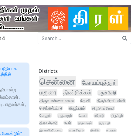
24
 ரீதியாக
Districts
த்தில்
சென்னை
கோயம்புத்தூர்
இதுபோன்ற
மதுரை
திண்டுக்கல்
புதுச்சேரி
கம்தான்.
திருவண்ணாமலை
தேனி
திருச்சிராப்பள்ளி
டியாதவர்கள்,
செங்கல்பட்டு
விழுப்புரம்
திருநெல்வேலி
வேலூர்
தஞ்சாவூர்
சேலம்
ஈரோடு
திருப்பூர்
திருவள்ளூர்
கரூர்
திருவாரூர்
தருமபுரி
இராணிப்பேட்டை
காஞ்சிபுரம்
நீலகிரி
கடலூர்
க வேண்டும்” :