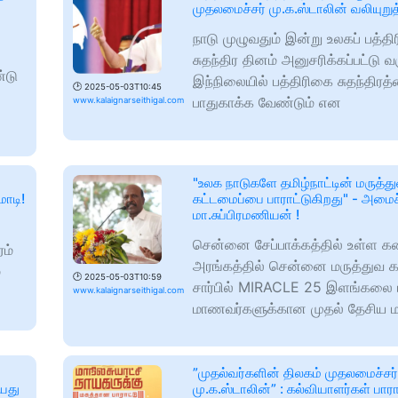
முதலமைச்சர் மு.க.ஸ்டாலின் வலியுறுத
நாடு முழுவதும் இன்று உலகப் பத்த
சுதந்திர தினம் அனுசரிக்கப்பட்டு வ
்டு
இந்நிலையில் பத்திரிகை சுதந்திரத
🕑
2025-05-03T10:45
பாதுகாக்க வேண்டும் என
www.kalaignarseithigal.com
"உலக நாடுகளே தமிழ்நாட்டின் மருத்த
ோடி!
கட்டமைப்பை பாராட்டுகிறது" - அமைச்
மா.சுப்பிரமணியன் !
சென்னை சேப்பாக்கத்தில் உள்ள 
ரம்
அரங்கத்தில் சென்னை மருத்துவ க
்
🕑
2025-05-03T10:59
சார்பில் MIRACLE 25 இளங்கலை 
www.kalaignarseithigal.com
மாணவர்களுக்கான முதல் தேசிய ம
”முதல்வர்களின் திலகம் முதலமைச்சர்
ியது
மு.க.ஸ்டாலின்” : கல்வியாளர்கள் பாரா