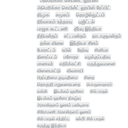
அமெரிக்கா செயின்ட் லூயிஸ்
அமெரிக்கா செயின்ட் லூயிஸ் ரேப்பிட்
திமுக
சமூகம்
தொழில்நுட்பம்
நிர்வாகம் உத்தரவு
டிஜிட்டல்
பாஜக கூட்டணி
தீர்வு இந்தியா
நீதிமன்றம்
சட்டமன்றம்
நாடாளுமன்றம்
தங்க விலை
இந்தியா சீனம்
போராட்டம்
ரயில்
தேர்வு
சினிமா
திரைப்படம்
மசோதா
வழக்குப்பதிவு
மாணவர்
எதிர்க்கட்சி
மருத்துவமனை
விளையாட்டு
விவசாயி
பிறப்புரிமை குடியுரிமை
சிறை
தொகுதி மறுவரையறை
பொருளாதாரம்
வங்கி
இயக்கம் ஹசீனா
சிங் பாதல்
இயக்கம் ஹசீனா நிகழ்வு
அகாலிதளம் ஓணம் பண்டிகை
சிரோமணி அகாலிதளம் ஓணம்
சிங் பாதல் சந்திப்பு
சுக்பீா் சிங் பாதல்
கருத்து இந்தியா