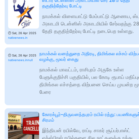
ஸ்டார் டென்னிஸ் அகாடமியில் சேர 28 ம் தேதி
தகுதித்தேர்வு போட்டி
நாமக்கல் விளையாட்டு மேம்பாட்டு ஆணைய, ஸ்ட
அகாடமி டென்னிஸ் அகாடமியில் சேர்வதற்கு 28
தேதி தகுதித்தேர்வு போட்டி நடைபெற உள்ளது.
🕑
Sat, 26 Apr 2025
nativenews.in
நாமக்கல் வனத்துறை அதிரடி, திமிங்கல எச்சம் விற
🕑
Sat, 26 Apr 2025
வழக்கு, மூவர் கைது
nativenews.innull
நாமக்கல் மாவட்டம், ராசிபுரம் அருகே உள்ள
பேளுக்குறிச்சி பகுதியில், பல கோடி ரூபாய் மதிப்ப
திமிங்கல எச்சத்தை விற்பனை செய்ய முயன்ற மூ
பேரை
கோரக்பூர்–திருவனந்தபுரம் ரயில் ரத்து: பயணிகளுக
சிரமம்
இந்தியன் ரயில்வே, ராப்டி சாகர் சூப்பர்பாஸ்ட்
எக்ஸ்பிரஸ் ரயில்களை சில நாட்களுக்கு ரத்து