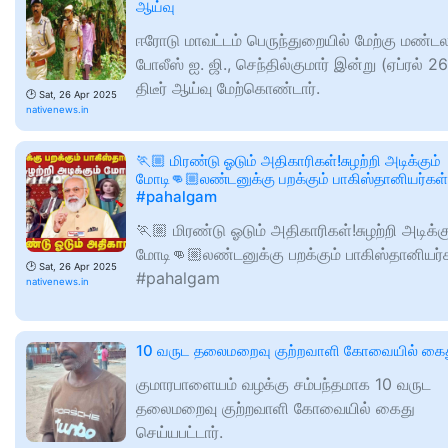
ஆய்வு
ஈரோடு மாவட்டம் பெருந்துறையில் மேற்கு மண்ட
போலீஸ் ஐ. ஜி., செந்தில்குமார் இன்று (ஏப்ரல் 26
திடீர் ஆய்வு மேற்கொண்டார்.
🕑
Sat, 26 Apr 2025
nativenews.in
🏃🏼 மிரண்டு ஓடும் அதிகாரிகள்!சுழற்றி அடிக்கும்
மோடி👊🏼லண்டனுக்கு பறக்கும் பாகிஸ்தானியர்கள்
#pahalgam
🏃🏼 மிரண்டு ஓடும் அதிகாரிகள்!சுழற்றி அடிக்க
மோடி👊🏼லண்டனுக்கு பறக்கும் பாகிஸ்தானியர்
🕑
Sat, 26 Apr 2025
#pahalgam
nativenews.in
10 வருட தலைமறைவு குற்றவாளி கோவையில் கை
குமாரபாளையம் வழக்கு சம்பந்தமாக 10 வருட
தலைமறைவு குற்றவாளி கோவையில் கைது
செய்யபட்டார்.