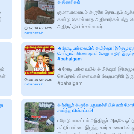
அதிகாரிகள்
ல
குமாரபாளையம் அருகே தொடரும் ஆக்க
)
கண்டு கொள்ளாத அதிகாரிகள் மீது ப
அதிருப்தியில் உள்ளனர்.
🕑
Sat, 26 Apr 2025
nativenews.in
🔥நேரடி பார்வையில் அமித்ஷா! இந்தமு
செய்தால் விளைவுகள் வேறுமாதிரி இருக்க
#pahalgam
ும்
🔥நேரடி பார்வையில் அமித்ஷா! இந்த
கள்
செய்தால் விளைவுகள் வேறுமாதிரி இருக
🕑
Sat, 26 Apr 2025
#pahalgam
nativenews.in
து
அந்தியூர் அருகே பருவாச்சியில் கார் ம
சாய்ந்த மின்கம்பம்!
ஈரோடு மாவட்டம் அந்தியூர் அருகே ஓட்ட
கட்டுப்பாட்டை இழந்த கார் சாலையின் ஓ