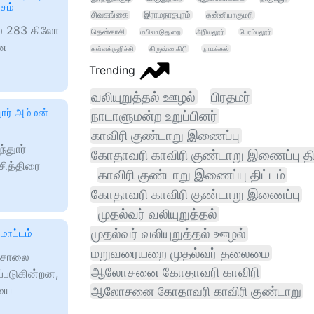
சம்
சிவகங்கை
இராமநாதபுரம்
கன்னியாகுமரி
ல் 283 கிலோ
தென்காசி
மயிலாடுதுறை
அரியலூர்
பெரம்பலூர்
னை
கள்ளக்குறிச்சி
கிருஷ்ணகிரி
நாமக்கல்
Trending
வலியுறுத்தல் ஊழல்
பிரதமர்
ார் அம்மன்
நாடாளுமன்ற உறுப்பினர்
காவிரி குண்டாறு இணைப்பு
துார்
கோதாவரி காவிரி குண்டாறு இணைப்பு திட
சித்திரை
காவிரி குண்டாறு இணைப்பு திட்டம்
கோதாவரி காவிரி குண்டாறு இணைப்பு
முதல்வர் வலியுறுத்தல்
முதல்வர் வலியுறுத்தல் ஊழல்
மாட்டம்
மறுவரையறை முதல்வர் தலைமை
ஞ்சாலை
ஆலோசனை கோதாவரி காவிரி
்படுகின்றன,
ையை
ஆலோசனை கோதாவரி காவிரி குண்டாறு