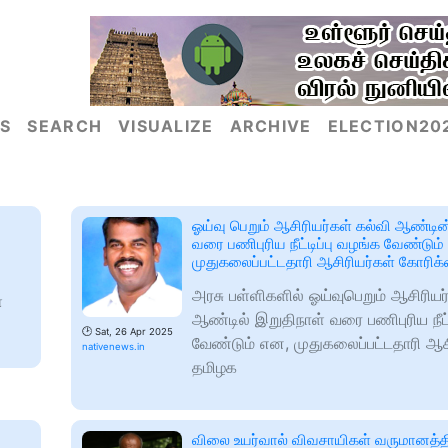
S
SEARCH
VISUALIZE
ARCHIVE
ELECTION20
ஓய்வு பெறும் ஆசிரியர்கள் கல்வி ஆண்டின
வரை பணிபுரிய நீட்டிப்பு வழங்க வேண்டும் 
முதுகலைப்பட்டதாரி ஆசிரியர்கள் கோரிக
அரசு பள்ளிகளில் ஓய்வுபெறும் ஆசிரியர்
ை
ஆண்டில் இறுதிநாள் வரை பணிபுரிய நீட்
🕑
Sat, 26 Apr 2025
வேண்டும் என, முதுகலைப்பட்டதாரி ஆசி
nativenews.in
தமிழக
விலை உயர்வால் விவசாயிகள் வருமானத்தி