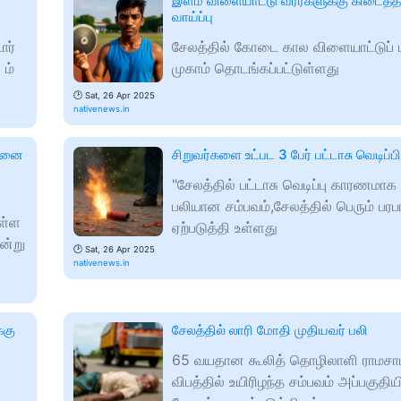
இளம் விளையாட்டு வீரர்களுக்கு கிடைத்
வாய்ப்பு
ார்
சேலத்தில் கோடை கால விளையாட்டுப் ப
 ம்
முகாம் தொடங்கப்பட்டுள்ளது
🕑
Sat, 26 Apr 2025
nativenews.in
்பனை
சிறுவர்களை உட்பட 3 பேர் பட்டாசு வெடிப்பி
"சேலத்தில் பட்டாசு வெடிப்பு காரணமாக 
பலியான சம்பவம்,சேலத்தில் பெரும் பரப
ுள்ள
ஏற்படுத்தி உள்ளது
ன்று
🕑
Sat, 26 Apr 2025
nativenews.in
்கு
சேலத்தில் லாரி மோதி முதியவர் பலி
65 வயதான கூலித் தொழிலாளி ராமசாம
விபத்தில் உயிரிழந்த சம்பவம் அப்பகுதிய