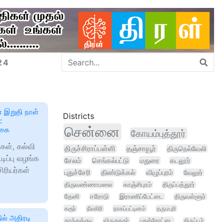
24
் இறுதி நாள்
Districts
:
சென்னை
்கை
கோயம்புத்தூர்
கள், கல்வி
திருச்சிராப்பள்ளி
தஞ்சாவூர்
திருநெல்வேலி
டிப்பு வழங்க
சேலம்
செங்கல்பட்டு
மதுரை
கடலூர்
ரியர்கள்
புதுச்சேரி
திண்டுக்கல்
விழுப்புரம்
வேலூர்
திருவண்ணாமலை
காஞ்சிபுரம்
திருப்பத்தூர்
தேனி
ஈரோடு
இராணிப்பேட்டை
திருவள்ளூர்
கரூர்
நீலகிரி
நாகப்பட்டினம்
தருமபுரி
ல் அதிரடி
தூத்துக்குடி
விருதுநகர்
புதுக்கோட்டை
திருப்பூர்