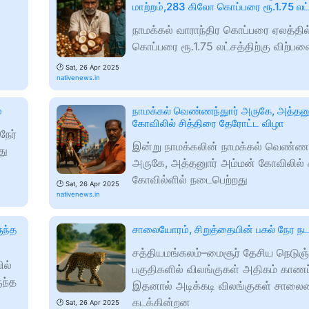
மாற்றம்,283 கிலோ கொப்பரை ரூ.1.75 லட்
நாமக்கல் வாராந்திர கொப்பரை ஏலத்தி
கொப்பரை ரூ.1.75 லட்சத்திற்கு விற்ப
🕑
Sat, 26 Apr 2025
nativenews.in
்
நாமக்கல் வெண்ணந்துார் அருகே, அத்தனு
கோவிலில் சித்திரை தேரோட்ட விழா
நேர்
இன்று நாமக்கலின் நாமக்கல் வெண்ணந்
து
அருகே, அத்தனுார் அம்மன் கோவிலில் 
கோவில்ளில் நடைபெற்றது
🕑
Sat, 26 Apr 2025
nativenews.in
ுந்த
சாலையோரம், சிறுத்தையின் பகல் நேர நட
சத்தியமங்கலம்–மைசூர் தேசிய நெடு
ில்
பகுதிகளில் விலங்குகள் அதிகம் காணப
ுந்த
இதனால் அடிக்கடி விலங்குகள் சால
3
கடக்கின்றன
🕑
Sat, 26 Apr 2025