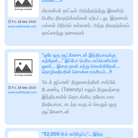
மக்கள்….!!
மியான்மர் நாட்டில் அடுத்தடுத்து இரண்டு
பெரிய நிலநடுக்கங்கள் ஏற்பட்டது. இதனால்
🕑
Fri, 28 Mar 2025
மக்கள் பீதியில் உள்ளனர். அந்த நிலநடுக்கம்
www.seithisolai.com
தாய்லாந்து தலைநகர்
“ஒரே ஒரு சூட்கேஸுடன் இந்தியாவுக்கு
வந்தேன்…” இப்போ பெரிய கம்பெனியின்
ஓனர்… இதை தான் கற்று கொள்கிறேன்…
தொழிலதிபரின் சொன்ன ரகசியம்…!!
‘டெக் ஜப்பான்’ நிறுவனத்தின் சார்பில்
🕑
Fri, 28 Mar 2025
டேலண்டி (Talendy) எனும் நிறுவத்தை
www.seithisolai.com
இந்தியாவில் தொடங்கிய நவோடாகா
நிஷியாமா, கடந்த வருடம் வெறும் ஒரு
சூட்கேஸுடன்
“52,000 பேர் உயிரிழப்பு”… இந்த