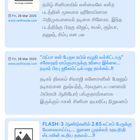
தமிழ் சினிமாவில் என்னவளே என்ற
படத்தின் மூலமாக ஹீரோயினாக
🕑
Fri, 28 Mar 2025
அறிமுகமானவர் நடிகை சினேகா. இந்த
www.seithisolai.com
படத்திற்கு பிறகு விஜய், கமல், சூர்யா,
தனுஷ், சிம்பு என பல
“அப்பா என் பேருல உயில் எழுதி வச்சிட்டாரு”
🕑
Fri, 28 Mar 2025
சகோதரர் ராம்குமாருக்கு உரிமை இல்லை…
www.seithisolai.com
நடிகர் பிரபு ஐகோர்ட்டில் மனு தாக்கல்..!!
நடிகர் திலகம் சிவாஜி கணேசனின் பேரனும்
நடிகரமான துஷ்யந்த், அவருடைய மனைவி
அபிராமி ஆகியோர் பங்குதாரர்களாக
இருக்கும் ஈசன் சினிமா தயாரிப்பு நிறுவனம்
FLASH: 3 ஆண்டுகளில் 2.65 லட்சம் பேருக்கு
வேலைவாய்ப்பு…. துணை முதல்வர் உதயநிதி
ஸ்டாலின் கூறிய தகவல்….!!