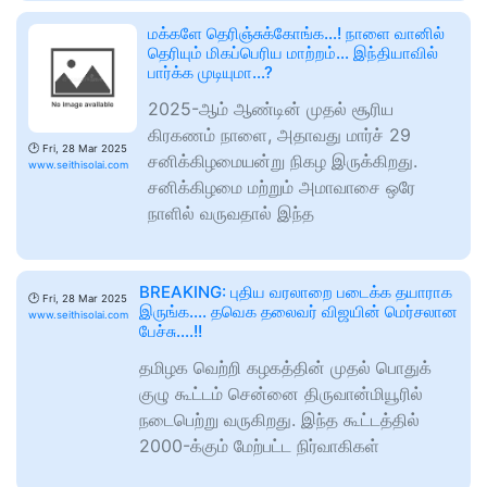
மக்களே தெரிஞ்சுக்கோங்க…! நாளை வானில்
தெரியும் மிகப்பெரிய மாற்றம்… இந்தியாவில்
பார்க்க முடியுமா…?
2025-ஆம் ஆண்டின் முதல் சூரிய
கிரகணம் நாளை, அதாவது மார்ச் 29
🕑
Fri, 28 Mar 2025
சனிக்கிழமையன்று நிகழ இருக்கிறது.
www.seithisolai.com
சனிக்கிழமை மற்றும் அமாவாசை ஒரே
நாளில் வருவதால் இந்த
BREAKING: புதிய வரலாறை படைக்க தயாராக
🕑
Fri, 28 Mar 2025
இருங்க…. தவெக தலைவர் விஜயின் மெர்சலான
www.seithisolai.com
பேச்சு….!!
தமிழக வெற்றி கழகத்தின் முதல் பொதுக்
குழு கூட்டம் சென்னை திருவான்மியூரில்
நடைபெற்று வருகிறது. இந்த கூட்டத்தில்
2000-க்கும் மேற்பட்ட நிர்வாகிகள்