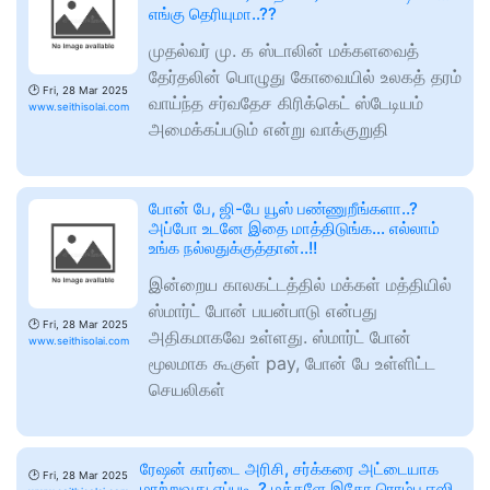
எங்கு தெரியுமா..??
முதல்வர் மு. க ஸ்டாலின் மக்களவைத்
தேர்தலின் பொழுது கோவையில் உலகத் தரம்
🕑
Fri, 28 Mar 2025
வாய்ந்த சர்வதேச கிரிக்கெட் ஸ்டேடியம்
www.seithisolai.com
அமைக்கப்படும் என்று வாக்குறுதி
போன் பே, ஜி-பே யூஸ் பண்ணுறீங்களா..?
அப்போ உடனே இதை மாத்திடுங்க… எல்லாம்
உங்க நல்லதுக்குத்தான்..!!
இன்றைய காலகட்டத்தில் மக்கள் மத்தியில்
ஸ்மார்ட் போன் பயன்பாடு என்பது
🕑
Fri, 28 Mar 2025
அதிகமாகவே உள்ளது. ஸ்மார்ட் போன்
www.seithisolai.com
மூலமாக கூகுள் pay, போன் பே உள்ளிட்ட
செயலிகள்
ரேஷன் கார்டை அரிசி, சர்க்கரை அட்டையாக
🕑
Fri, 28 Mar 2025
மாற்றுவது எப்படி..? மக்களே இதோ ரொம்ப ஈஸி