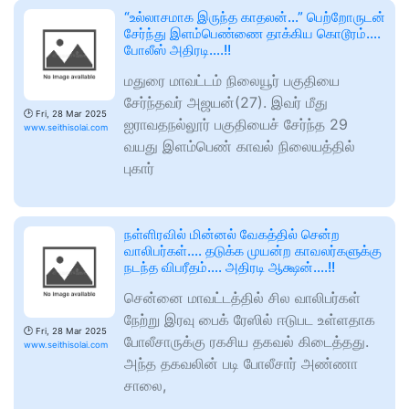
“உல்லாசமாக இருந்த காதலன்…” பெற்றோருடன்
சேர்ந்து இளம்பெண்ணை தாக்கிய கொடூரம்….
போலீஸ் அதிரடி….!!
மதுரை மாவட்டம் நிலையூர் பகுதியை
சேர்ந்தவர் அஜயன்(27). இவர் மீது
🕑
Fri, 28 Mar 2025
ஐராவதநல்லூர் பகுதியைச் சேர்ந்த 29
www.seithisolai.com
வயது இளம்பெண் காவல் நிலையத்தில்
புகார்
நள்ளிரவில் மின்னல் வேகத்தில் சென்ற
வாலிபர்கள்…. தடுக்க முயன்ற காவலர்களுக்கு
நடந்த விபரீதம்…. அதிரடி ஆக்ஷன்….!!
சென்னை மாவட்டத்தில் சில வாலிபர்கள்
நேற்று இரவு பைக் ரேஸில் ஈடுபட உள்ளதாக
🕑
Fri, 28 Mar 2025
போலீசாருக்கு ரகசிய தகவல் கிடைத்தது.
www.seithisolai.com
அந்த தகவலின் படி போலீசார் அண்ணா
சாலை,