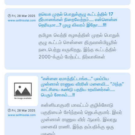
தவெக முதல் பொதுக்குழு கூட்டத்தில் 17
🕑
Fri, 28 Mar 2025
தீர்மானங்கள் நிறைவேற்றம்…. என்னென்ன
www.seithisolai.com
தெரியுமா…? முழு விவரம் இதோ….!!!
தமிழக வெற்றி கழகத்தின் முதல் பொதுக்
குழு கூட்டம் சென்னை திருவான்மியூரில்
நடைபெற்று வருகிறது. இந்த கூட்டத்தில்
2000-க்கும் மேற்பட்ட நிர்வாகிகள்
“என்னை ஏமாத்திட்டாங்க…” புலம்பிய
முன்னாள் ராணுவ வீரரின் மனைவி… “அந்த”
காட்சியை கண்டு பதறிய உறவினர்கள்….
பெரும் சோகம்….!!
கன்னியாகுமரி மாவட்டம் குழிக்கோடு
🕑
Fri, 28 Mar 2025
பகுதியைச் சேர்ந்தவர் ஜெயக்குமார். இவர்
www.seithisolai.com
முன்னாள் ராணுவ வீரர் ஆவார். இவரது
மனைவி ராணி. இந்த தம்பதிக்கு ஒரு
மகனும்,