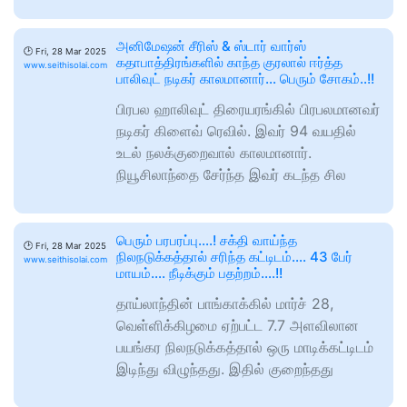
அனிமேஷன் சீரிஸ் & ஸ்டார் வார்ஸ்
🕑
Fri, 28 Mar 2025
கதாபாத்திரங்களில் காந்த குரலால் ஈர்த்த
www.seithisolai.com
பாலிவுட் நடிகர் காலமானார்… பெரும் சோகம்..!!
பிரபல ஹாலிவுட் திரையரங்கில் பிரபலமானவர்
நடிகர் கிளைவ் ரெவில். இவர் 94 வயதில்
உடல் நலக்குறைவால் காலமானார்.
நியூசிலாந்தை சேர்ந்த இவர் கடந்த சில
பெரும் பரபரப்பு….! சக்தி வாய்ந்த
🕑
Fri, 28 Mar 2025
நிலநடுக்கத்தால் சரிந்த கட்டிடம்…. 43 பேர்
www.seithisolai.com
மாயம்…. நீடிக்கும் பதற்றம்….!!
தாய்லாந்தின் பாங்காக்கில் மார்ச் 28,
வெள்ளிக்கிழமை ஏற்பட்ட 7.7 அளவிலான
பயங்கர நிலநடுக்கத்தால் ஒரு மாடிக்கட்டிடம்
இடிந்து விழுந்தது. இதில் குறைந்தது