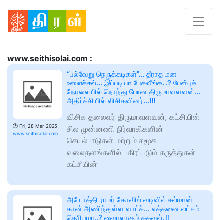
www.seithisolai.com :
“பல்வேறு நெருக்கடிகள்”… தீராத மன
உளைச்சல்… இப்படியா பேசுவீங்க…? பேஸ்புக்
நேரலையில் நொந்து போன திருமாவளவன்…
அதிர்ச்சியில் விசிகவினர்…!!!
விசிக தலைவர் திருமாவளவன், கட்சியின்
🕑
Fri, 28 Mar 2025
சில முன்னணி நிர்வாகிகளின்
www.seithisolai.com
செயல்பாடுகள் மற்றும் சமூக
வலைதளங்களில் பகிரப்படும் கருத்துகள்
கட்சியின்
அயோத்தி ராமர் கோவில் வடிவில் சல்மான்
கான் அணிந்துள்ள வாட்ச்… எத்தனை லட்சம்
தெரியுமா..? வைரலாகும் தகவல்..!!