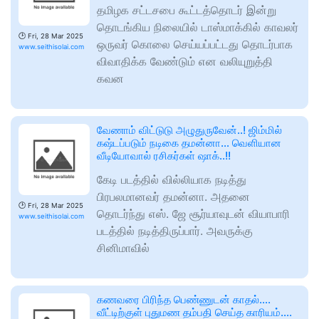
தமிழக சட்டசபை கூட்டத்தொடர் இன்று
தொடங்கிய நிலையில் டாஸ்மாக்கில் காவலர்
🕑
Fri, 28 Mar 2025
ஒருவர் கொலை செய்யப்பட்டது தொடர்பாக
www.seithisolai.com
விவாதிக்க வேண்டும் என வலியுறுத்தி
கவன
வேணாம் விட்டுடு அழுதுருவேன்..! ஜிம்மில்
கஷ்டப்படும் நடிகை தமன்னா… வெளியான
வீடியோவால் ரசிகர்கள் ஷாக்..!!
கேடி படத்தில் வில்லியாக நடித்து
பிரபலமானவர் தமன்னா. அதனை
🕑
Fri, 28 Mar 2025
தொடர்ந்து எஸ். ஜே சூர்யாவுடன் வியாபாரி
www.seithisolai.com
படத்தில் நடித்திருப்பார். அவருக்கு
சினிமாவில்
கணவரை பிரிந்த பெண்ணுடன் காதல்….
வீட்டிற்குள் புதுமண தம்பதி செய்த காரியம்….