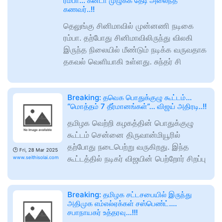
ரம்பா… கனடா முழுக்க தேடி அலைந்த
கணவர்..!!
தெலுங்கு சினிமாவில் முன்னணி நடிகை
ரம்பா. தற்போது சினிமாவிலிருந்து விலகி
இருந்த நிலையில் மீண்டும் நடிக்க வருவதாக
தகவல் வெளியாகி உள்ளது. சுந்தர் சி
Breaking: தவெக பொதுக்குழு கூட்டம்…
“மொத்தம் 7 தீர்மானங்கள்”… விஜய் அதிரடி..!!
தமிழக வெற்றி கழகத்தின் பொதுக்குழு
கூட்டம் சென்னை திருவான்மியூரில்
தற்போது நடைபெற்று வருகிறது. இந்த
🕑
Fri, 28 Mar 2025
கூட்டத்தில் நடிகர் விஜயின் பெற்றோர் சிறப்பு
www.seithisolai.com
Breaking: தமிழக சட்டசபையில் இருந்து
அதிமுக எம்எல்ஏக்கள் சஸ்பெண்ட்….
சபாநாயகர் உத்தரவு…!!!