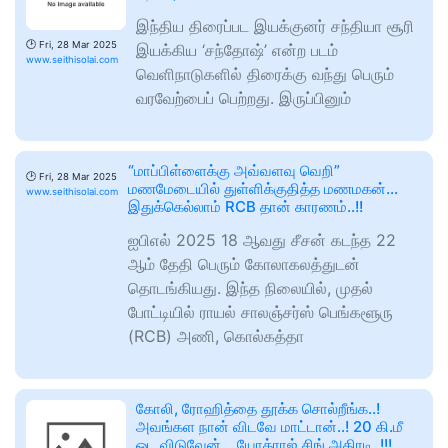
இந்திய திரைப்பட இயக்குனர் சந்தியா சூரி
🕑
Fri, 28 Mar 2025
இயக்கிய ‘சந்தோஷ்’ என்ற படம்
www.seithisolai.com
வெளிநாடுகளில் திரைக்கு வந்து பெரும்
வரவேற்பைப் பெற்றது. இருப்பினும்
“மாப்பிள்ளைக்கு அவ்வளவு வெறி”
🕑
Fri, 28 Mar 2025
மணமேடையில் துள்ளிக்குதித்த மணமகன்…
www.seithisolai.com
இதுக்கெல்லாம் RCB தான் காரணம்..!!
ஐபிஎல் 2025 18 ஆவது சீசன் கடந்த 22
ஆம் தேதி பெரும் கோலாகலத்துடன்
தொடங்கியது. இந்த நிலையில், முதல்
போட்டியில் ராயல் சாலஞ்சர்ஸ் பெங்களூரு
(RCB) அணி, கொல்கத்தா
கோலி, ரோஹித்தை தூக்க சொல்றீங்க..!
அவங்கள நான் விடவே மாட்டான்..! 20 கி.மீ
ஓட விடுவேன்… யோக்ராஜ் சிங் அதிரடி..!!!