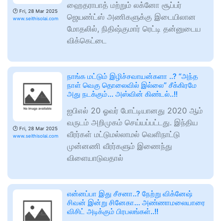
ஹைதராபாத் மற்றும் லக்னோ சூப்பர்
🕑
Fri, 28 Mar 2025
ஜெயண்ட்ஸ் அணிகளுக்கு இடையிலான
www.seithisolai.com
மோதலில், நிதிஷ்குமார் ரெட்டி தன்னுடைய
விக்கெட்டை
நாங்க மட்டும் இழிச்சவாயன்களா ..? “அந்த
நாள் வெகு தொலைவில் இல்லை” சீக்கிரமே
அது நடக்கும்… அஸ்வின் கிண்டல்..!!
ஐபிஎல் 20 ஓவர் போட்டியானது 2020 ஆம்
வருடம் அறிமுகம் செய்யப்பட்டது. இந்திய
🕑
Fri, 28 Mar 2025
வீரர்கள் மட்டுமல்லாமல் வெளிநாட்டு
www.seithisolai.com
முன்னணி வீரர்களும் இணைந்து
விளையாடுவதால்
என்னப்பா இது சீசனா..? நேற்று விக்னேஷ்
சிவன் இன்று சினேகா… அண்ணாமலையாரை
விசிட் அடிக்கும் பிரபலங்கள்..!!