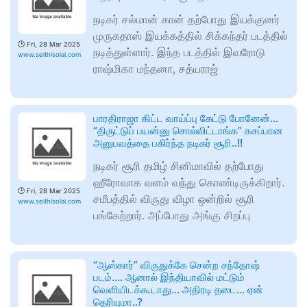
நடிகர் சல்மான் கான் தற்போது இயக்குனர்
முருகதாஸ் இயக்கத்தில் சிக்கந்தர் படத்தில்
🕑
Fri, 28 Mar 2025
நடித்துள்ளார். இந்த படத்தில் இவரோடு
www.seithisolai.com
ராஷ்மிகா மந்தனா, சத்யராஜ்
பாரதிராஜா கிட்ட வாய்ப்பு கேட்டு போனேன்…
“திருட்டுப் பயன்னு சொல்லிட்டாங்க” கசப்பான
அனுபவத்தை பகிர்ந்த நடிகர் சூரி..!!
நடிகர் சூரி தமிழ் சினிமாவில் தற்போது
ஹீரோவாக வளம் வந்து கொண்டிருக்கிறார்.
🕑
Fri, 28 Mar 2025
சமீபத்தில் விருது விழா ஒன்றில் சூரி
www.seithisolai.com
பங்கேற்றார். அப்போது அங்கு சிறப்பு
“ஆஸ்கார்” விருதுக்கே சென்ற சந்தோஷ்
படம்…. ஆனால் இந்தியாவில் மட்டும்
வெளியிடக்கூடாது… அதிரடி தடை… ஏன்
தெரியுமா..?