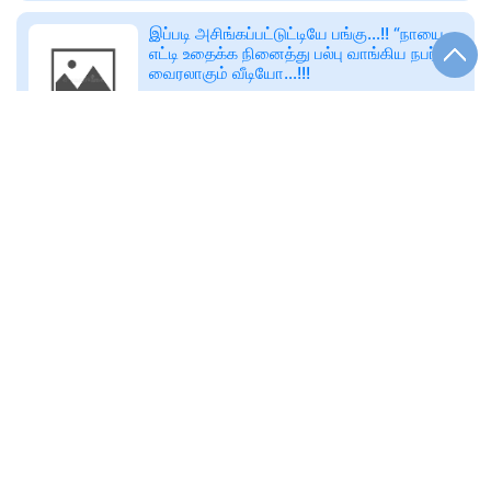
இப்படி அசிங்கப்பட்டுட்டியே பங்கு…!! “நாயை
எட்டி உதைக்க நினைத்து பல்பு வாங்கிய நபர்”…
வைரலாகும் வீடியோ…!!!
இன்றைய காலகட்டத்தில் பொது இடங்களில்
நடக்கும் சம்பவங்கள் அனைத்தும்
🕑
Fri, 28 Mar 2025
வீடியோவாக இணையத்தில் வைரலாகி
www.seithisolai.com
இணையதளவாசிகள் மத்தியில் பல
கருத்துகளையும்,
வரும் 31ஆம் தேதிக்குள் முடிச்சிடுங்க..! கேஸ்
சிலிண்டர் பயன்படுத்துவோருக்கு முக்கிய
அறிவிப்பு..!!
இந்தியாவில் சிலிண்டர் பயன்பாடு
அதிகரித்துவிட்டது. பெரும்பாலான மக்கள்
🕑
Fri, 28 Mar 2025
சிலிண்டர் பயன்படுத்தி வருகிறார்கள்.
www.seithisolai.com
பெண்களின் சுகாதாரத்தை மேம்படுத்தும்