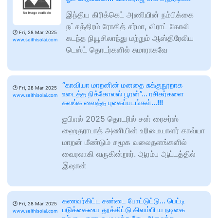
இந்திய கிரிக்கெட் அணியின் நம்பிக்கை
நட்சத்திரம் ரோகித் சர்மா, விராட் கோலி
🕑
Fri, 28 Mar 2025
கடந்த நியூசிலாந்து மற்றும் ஆஸ்திரேலிய
www.seithisolai.com
டெஸ்ட் தொடர்களில் சுமாராகவே
“காவியா மாறனின் மனதை சுக்குநூறாக
🕑
Fri, 28 Mar 2025
உடைத்த நிக்கோலஸ் பூரன்”… ரசிகர்களை
www.seithisolai.com
கலங்க வைத்த புகைப்படங்கள்…!!!
ஐபிஎல் 2025 தொடரில் சன் ரைசர்ஸ்
ஹைதராபாத் அணியின் உரிமையாளர் காவ்யா
மாறன் மீண்டும் சமூக வலைதளங்களில்
வைரலாகி வருகின்றார். ஆரம்ப ஆட்டத்தில்
இஷான்
கணவர்கிட்ட சண்டை போட்டுட்டு… பெட்டி
🕑
Fri, 28 Mar 2025
படுக்கையை தூக்கிட்டு கிளம்பி ய நடிகை
www.seithisolai.com