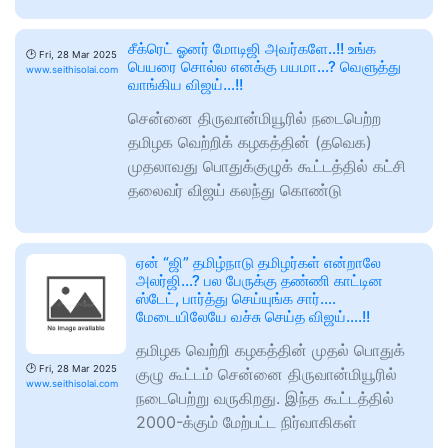
சீக்ரெட் ஓனர் மோடிஜி அவர்களே..!! உங்க
🕑
Fri, 28 Mar 2025
பெயரை சொல்ல எனக்கு பயமா…? வெளுத்து
www.seithisolai.com
வாங்கிய விஜய்…!!
சென்னை திருவான்மியூரில் நடைபெற்ற
தமிழக வெற்றிக் கழகத்தின் (தவெக)
முதலாவது பொதுக்குழுக் கூட்டத்தில் கட்சி
தலைவர் விஜய் கலந்து கொண்டு
ஏன் “ஜி” தமிழ்நாடு தமிழர்கள் என்றாலே
அலர்ஜி…? பல பேருக்கு தண்ணி காட்டின
ஸ்டேட், பார்த்து செய்யுங்க சார்….
மேடையிலேயே வச்சு செய்த விஜய்….!!
தமிழக வெற்றி கழகத்தின் முதல் பொதுக்
🕑
Fri, 28 Mar 2025
குழு கூட்டம் சென்னை திருவான்மியூரில்
www.seithisolai.com
நடைபெற்று வருகிறது. இந்த கூட்டத்தில்
2000-க்கும் மேற்பட்ட நிர்வாகிகள்