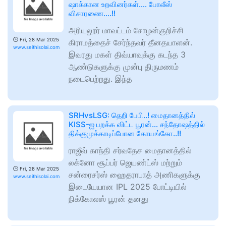
ஷாக்கான உறவினர்கள்…. போலீஸ்
விசாரணை….!!
அரியலூர் மாவட்டம் சோழன்குறிச்சி
🕑
Fri, 28 Mar 2025
கிராமத்தைச் சேர்ந்தவர் தீனதயாளன்.
www.seithisolai.com
இவரது மகள் திவ்யாவுக்கு கடந்த 3
ஆண்டுகளுக்கு முன்பு திருமணம்
நடைபெற்றது. இந்த
SRHvsLSG: தெறி பேபி..! மைதானத்தில்
KISS-ஐ பறக்க விட்ட பூரன்… சந்தோஷத்தில்
திக்குமுக்காடிப்போன கோயங்கோ..!!
ராஜீவ் காந்தி சர்வதேச மைதானத்தில்
லக்னோ சூப்பர் ஜெயண்ட்ஸ் மற்றும்
🕑
Fri, 28 Mar 2025
சன்ரைசர்ஸ் ஹைதராபாத் அணிகளுக்கு
www.seithisolai.com
இடையேயான IPL 2025 போட்டியில்
நிக்கோலஸ் பூரன் தனது