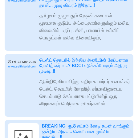
www.seithisolai.com
தான்… முழு விவரம் இதோ..!!
தமிழகம் முழுவதும் ரேஷன் கடைகள்
மூலமாக குடும்ப அட்டைதாரர்களுக்கும் மலிவு
விலையில் பருப்பு, சீனி, பாமாயில் உள்ளிட்ட
பொருட்கள் மலிவு விலையிலும்,
டெஸ்ட் தொடரில் இந்திய அணியின் கேப்டனாக
🕑
Fri, 28 Mar 2025
ரோகித் ஷர்மா..? BCCI எடுக்கப்போகும் அதிரடி
www.seithisolai.com
முடிவு..!!
ஆஸ்திரேலியாவிற்கு எதிராக பார்டர் கவாஸ்கர்
டெஸ்ட் தொடரில் ரோஹித் சர்மாவினுடைய
செயல்பாடு கேப்டனாக மட்டுமின்றி ஒரு
வீரராகவும் பெரிதாக ரசிகர்களின்
BREAKING: ரூ.8 லட்சம் கோடி கடன் வாங்கும்
ஒன்றிய அரசு…. வெளியான முக்கிய
தகவல்….!!