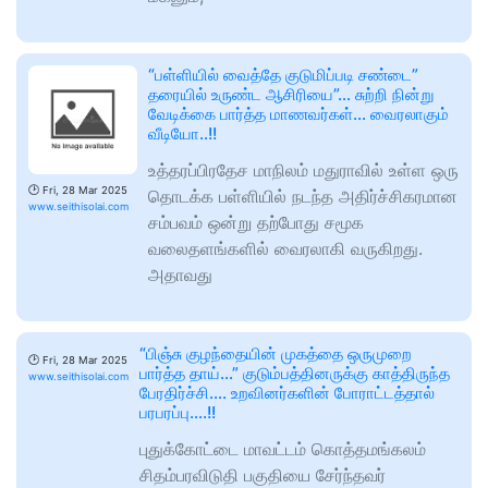
“பள்ளியில் வைத்தே குடுமிப்படி சண்டை”
தரையில் உருண்ட ஆசிரியை”… சுற்றி நின்று
வேடிக்கை பார்த்த மாணவர்கள்… வைரலாகும்
வீடியோ..!!
உத்தரப்பிரதேச மாநிலம் மதுராவில் உள்ள ஒரு
🕑
Fri, 28 Mar 2025
தொடக்க பள்ளியில் நடந்த அதிர்ச்சிகரமான
www.seithisolai.com
சம்பவம் ஒன்று தற்போது சமூக
வலைதளங்களில் வைரலாகி வருகிறது.
அதாவது
“பிஞ்சு குழந்தையின் முகத்தை ஒருமுறை
🕑
Fri, 28 Mar 2025
பார்த்த தாய்…” குடும்பத்தினருக்கு காத்திருந்த
www.seithisolai.com
பேரதிர்ச்சி…. உறவினர்களின் போராட்டத்தால்
பரபரப்பு….!!
புதுக்கோட்டை மாவட்டம் கொத்தமங்கலம்
சிதம்பரவிடுதி பகுதியை சேர்ந்தவர்