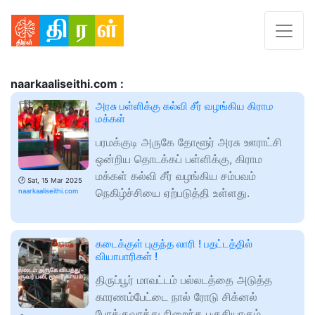
naarkaaliseithi.com :
அரசு பள்ளிக்கு கல்வி சீர் வழங்கிய கிராம
மக்கள்
பரமக்குடி அருகே தோளூர் அரசு ஊராட்சி
ஒன்றிய தொடக்கப் பள்ளிக்கு, கிராம
மக்கள் கல்வி சீர் வழங்கிய சம்பவம்
🕑
Sat, 15 Mar 2025
நெகிழ்ச்சியை ஏற்படுத்தி உள்ளது.
naarkaaliseithi.com
கடைக்குள் புகுந்த லாரி ! பதட்டத்தில்
வியாபாரிகள் !
திருப்பூர் மாவட்டம் பல்லடத்தை அடுத்த
காரணம்பேட்டை நால் ரோடு சிக்னல்
போக்குவரத்து நிறைந்த பகுதியாகும்.