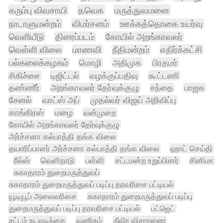
கரும்பு விவசாயி
தவெக
மருத்துவமனை
நாடாளுமன்றம்
விமர்சனம்
ஊக்கத்தொகை உயர்வு
வெளியீடு
திரைப்படம்
கோயில் அறங்காவலர்
வெள்ளி விலை
மாணவி
நீதிமன்றம்
எதிர்க்கட்சி
பல்கலைக்கழகம்
மொழி
அதிமுக
பிரதமர்
சிகிச்சை
டிஜிட்டல்
வழக்குப்பதிவு
கூட்டணி
தண்ணீர்
அறங்காவலர் தேர்வுக்குழு
சந்தை
பாஜக
சேனல்
வாட்ஸ் அப்
முதல்வர் விஜய் அறிவிப்பு
காங்கிரஸ்
மழை
வன்முறை
கோயில் அறங்காவலர் தேர்வுக்குழு
அர்ச்சனா கல்பாத்தி தங்க விலை
தயாரிப்பாளர் அர்ச்சனா கல்பாத்தி தங்க விலை
ஹாட் செய்தி
ரீல்ஸ்
வெளிநாடு
பள்ளி
சட்டமன்ற உறுப்பினர்
சினிமா
சுகாதாரம் துறைமருத்துவப்
சுகாதாரம் துறைமருத்துவப் படிப்பு தரவரிசை பட்டியல்
யூடியூப் அலைவரிசை
சுகாதாரம் துறைமருத்துவப் படிப்பு
துறைமருத்துவப் படிப்பு தரவரிசை பட்டியல்
பட்ஜெட்
சட்டம் நடவடிக்கை
வணிகம்
தீவிர விசாரணை