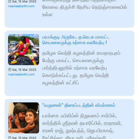
🕑
Sat, 15 Mar 2025
கோவை திருச்சி தேசிய நெடுஞ்சாலையில்
naarkaaliseithi.com
உள்ள
பரமக்குடி அருகே.. த.வெ.க மாவட்ட
செயலாளருக்கு உற்சாக வரவேற்பு !
தமிழக வெற்றி கழகத்தின் ராமநாதபுரம்
மேற்கு மாவட்ட செயலாளருக்கு
பார்த்திபனூரில் உற்சாக வரவேற்பு
🕑
Sat, 15 Mar 2025
கொடுக்கப்பட்டது. தமிழக வெற்றி
naarkaaliseithi.com
கழகத்தின் கட்சிப்
“வருணன்” திரைப்படத்தின் விமர்சனம்
யாக்கை ஃபிலிம்ஸ் நிறுவனம் சார்பில்,
கார்த்திக் ஶ்ரீதரன் தயாரிப்பில், ராதாரவி,
சரண் ராஜ், துஷ்யந்த், ஜெயபிரகாஷ்,
கேப்ரில்லா, ஜீவா ரவி, மகேஷ்வரி
🕑
Sat, 15 Mar 2025