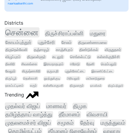
naarkaaliseithi.com
Districts
சென்னை
திருச்சிராப்பள்ளி
மதுரை
கோயம்புத்தூர்
புதுச்சேரி
சேலம்
திருவண்ணாமலை
திருநெல்வேலி
தஞ்சாவூர்
காஞ்சிபுரம்
திண்டுக்கல்
விருதுநகர்
விழுப்புரம்
திருவள்ளூர்
கடலூர்
செங்கல்பட்டு
கள்ளக்குறிச்சி
நீலகிரி
சிவகங்கை
இராமநாதபுரம்
ஈரோடு
தேனி
பெரம்பலூர்
வேலூர்
கிருஷ்ணகிரி
தருமபுரி
புதுக்கோட்டை
இராணிப்பேட்டை
திருப்பூர்
தென்காசி
தூத்துக்குடி
அரியலூர்
மயிலாடுதுறை
நாகப்பட்டினம்
கரூர்
கன்னியாகுமரி
திருவாரூர்
நாமக்கல்
திருப்பத்தூர்
Trending
முதல்வர் விஜய்
மாணவர்
திமுக
தமிழ்த்தாய் வாழ்த்து
தீர்மானம்
விவசாயி
முதலமைச்சர் விஜய்
சமூகம்
தேர்வு
மருத்துவம்
தொழில்நுட்பம்
தீர்மானம் நிறைவேற்றம்
வரலாறு