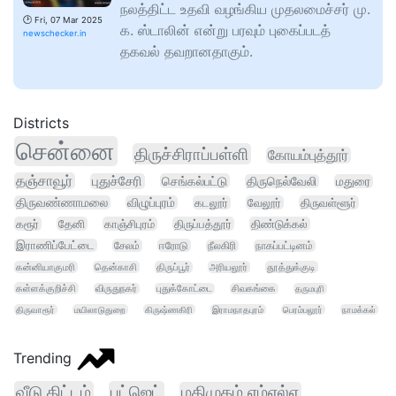
நலத்திட்ட உதவி வழங்கிய முதலமைச்சர் மு.
🕑
Fri, 07 Mar 2025
க. ஸ்டாலின் என்று பரவும் புகைப்படத்
newschecker.in
தகவல் தவறானதாகும்.
Districts
சென்னை
திருச்சிராப்பள்ளி
கோயம்புத்தூர்
தஞ்சாவூர்
புதுச்சேரி
செங்கல்பட்டு
திருநெல்வேலி
மதுரை
திருவண்ணாமலை
விழுப்புரம்
கடலூர்
வேலூர்
திருவள்ளூர்
கரூர்
தேனி
காஞ்சிபுரம்
திருப்பத்தூர்
திண்டுக்கல்
இராணிப்பேட்டை
சேலம்
ஈரோடு
நீலகிரி
நாகப்பட்டினம்
கன்னியாகுமரி
தென்காசி
திருப்பூர்
அரியலூர்
தூத்துக்குடி
கள்ளக்குறிச்சி
விருதுநகர்
புதுக்கோட்டை
சிவகங்கை
தருமபுரி
திருவாரூர்
மயிலாடுதுறை
கிருஷ்ணகிரி
இராமநாதபுரம்
பெரம்பலூர்
நாமக்கல்
Trending
வீடு திட்டம்
பட்ஜெட்
மதிமுகம் எம்எல்ஏ