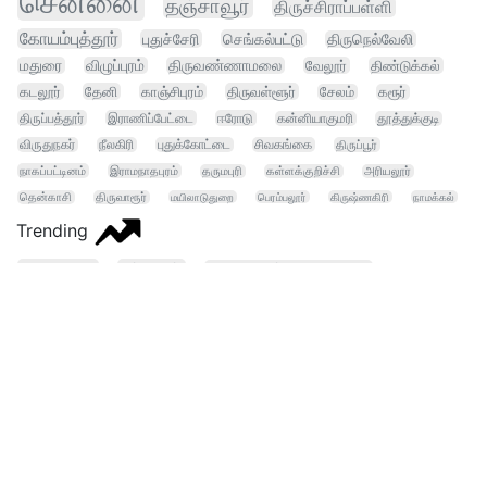
சென்னை
தஞ்சாவூர்
திருச்சிராப்பள்ளி
கோயம்புத்தூர்
புதுச்சேரி
செங்கல்பட்டு
திருநெல்வேலி
மதுரை
விழுப்புரம்
திருவண்ணாமலை
வேலூர்
திண்டுக்கல்
கடலூர்
தேனி
காஞ்சிபுரம்
திருவள்ளூர்
சேலம்
கரூர்
திருப்பத்தூர்
இராணிப்பேட்டை
ஈரோடு
கன்னியாகுமரி
தூத்துக்குடி
விருதுநகர்
நீலகிரி
புதுக்கோட்டை
சிவகங்கை
திருப்பூர்
நாகப்பட்டினம்
இராமநாதபுரம்
தருமபுரி
கள்ளக்குறிச்சி
அரியலூர்
தென்காசி
திருவாரூர்
மயிலாடுதுறை
பெரம்பலூர்
கிருஷ்ணகிரி
நாமக்கல்
Trending
விவசாயி
பட்ஜெட்
வேளாண் நிதிநிலை
இலவசம் மின்சாரம்
நம்மாழ்வார் விருது
திமுக
தவெக
தொழில்நுட்பம்
ஆனந்துடன் எஸ்
உதயநிதி சவால்
உயிர்ம உரம் விவசாயம்
முதலமைச்சர்
கட்டணம்
நீதிமன்றம்
அறிவிப்பு உயிர்ம உரம்
நம்மாழ்வார் வேளாண் பாலிடெக்னிக் கல்லூரி
அறிவிப்பு உயிர்ம உரம் விவசாயம்