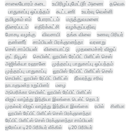
சாலையோரம் கடை
உயிரிழப்புமேட்டூா் அணை
தவெக
பாதுகாப்பு ஒப்பந்தம்
கூட்டணி
உயர்வு வெள்ளி
தமிழகம் எம்
போராட்டம்
மருத்துவமனை
திரைப்படம்
எதிர்க்கட்சி
வழக்குப்பதிவு
மோசடி வழக்கு
விவசாயி
தங்க விலை
உணவு பிரியர்
தண்ணீர்
சாம்பியன் பிரக்ஞானந்தா
வரலாறு
செஸ் சாம்பியன்
விளையாட்டு
முதலமைச்சர் விஜய்
குட் நியூஸ்
செயின்ட் லூயிஸ் ரேப்பிட் பிளிட்ஸ் செஸ்
அஜிங்க்யா ரஹானே
முத்தரப்பு பாதுகாப்பு ஒப்பந்தம்
முத்தரப்பு பாதுகாப்பு
லூயிஸ் ரேப்பிட் பிளிட்ஸ் செஸ்
செயின்ட் லூயிஸ் ரேப்பிட் பிளிட்ஸ்
நீர்வரத்து சரிவு
நாடாளுமன்ற உறுப்பினர்
மழை
அமெரிக்கா செயின்ட் லூயிஸ் ரேப்பிட் பிளிட்ஸ்
விஜய் வாழ்த்து இந்தியா இலங்கை டெஸ்ட் தொடர்
முதல்வர் விஜய் வாழ்த்து இந்தியா இலங்கை
ரயில்
சினிமா
லூயிஸ் ரேப்பிட் பிளிட்ஸ் செஸ் பிரக்ஞானந்தா
ரேப்பிட் பிளிட்ஸ் செஸ் பிரக்ஞானந்தா சாம்பியன்
ஐரோப்பா டி20 பிரீமியர் லீக்கில்
டி20 பிரீமியர்