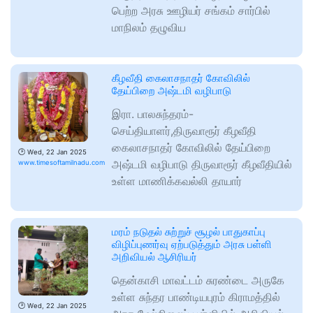
பெற்ற அரசு ஊழியர் சங்கம் சார்பில்
மாநிலம் தழுவிய
கீழவீதி கைலாசநாதர் கோவிலில்
தேய்பிறை அஷ்டமி வழிபாடு
இரா. பாலசுந்தரம்-
செய்தியாளர்,திருவாரூர் கீழவீதி
கைலாசநாதர் கோவிலில் தேய்பிறை
🕑
Wed, 22 Jan 2025
அஷ்டமி வழிபாடு திருவாரூர் கீழவீதியில்
www.timesoftamilnadu.com
உள்ள மாணிக்கவல்லி தாயார்
மரம் நடுதல் சுற்றுச் சூழல் பாதுகாப்பு
விழிப்புணர்வு ஏற்படுத்தும் அரசு பள்ளி
அறிவியல் ஆசிரியர்
தென்காசி மாவட்டம் சுரண்டை அருகே
உள்ள சுந்தர பாண்டியபுரம் கிராமத்தில்
🕑
Wed, 22 Jan 2025