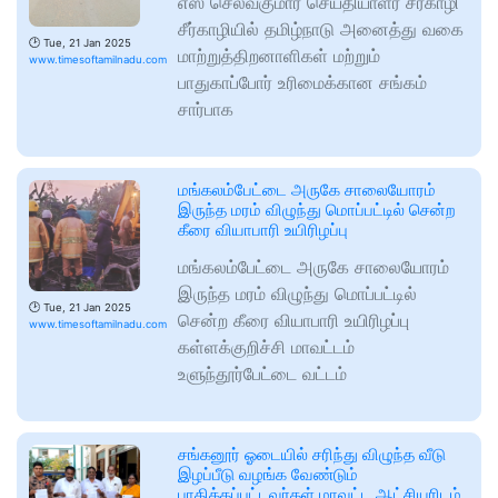
எஸ் செல்வகுமார் செய்தியாளர் சீர்காழி
சீர்காழியில் தமிழ்நாடு அனைத்து வகை
🕑
Tue, 21 Jan 2025
மாற்றுத்திறனாளிகள் மற்றும்
www.timesoftamilnadu.com
பாதுகாப்போர் உரிமைக்கான சங்கம்
சார்பாக
மங்கலம்பேட்டை அருகே சாலையோரம்
இருந்த மரம் விழுந்து மொப்பட்டில் சென்ற
கீரை வியாபாரி உயிரிழப்பு
மங்கலம்பேட்டை அருகே சாலையோரம்
இருந்த மரம் விழுந்து மொப்பட்டில்
🕑
Tue, 21 Jan 2025
சென்ற கீரை வியாபாரி உயிரிழப்பு
www.timesoftamilnadu.com
கள்ளக்குறிச்சி மாவட்டம்
உளுந்தூர்பேட்டை வட்டம்
சங்கனூர் ஓடையில் சரிந்து விழுந்த வீடு
இழப்பீடு வழங்க வேண்டும்
பாதிக்கப்பட்டவர்கள் மாவட்ட ஆட்சியரிடம்