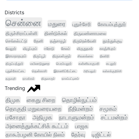
Districts
சென்னை
மதுரை
புதுச்சேரி
கோயம்புத்தூர்
திருச்சிராப்பள்ளி
திண்டுக்கல்
திருவண்ணாமலை
செங்கல்பட்டு
தேனி
தஞ்சாவூர்
திருநெல்வேலி
தூத்துக்குடி
வேலூர்
விழுப்புரம்
ஈரோடு
சேலம்
விருதுநகர்
காஞ்சிபுரம்
இராமநாதபுரம்
திருப்பூர்
திருவள்ளூர்
சிவகங்கை
நீலகிரி
திருப்பத்தூர்
மயிலாடுதுறை
பெரம்பலூர்
கன்னியாகுமரி
கடலூர்
புதுக்கோட்டை
தென்காசி
இராணிப்பேட்டை
அரியலூர்
கள்ளக்குறிச்சி
தருமபுரி
நாமக்கல்
திருவாரூர்
நாகப்பட்டினம்
Trending
திமுக
கைது சிறை
தொழில்நுட்பம்
தொகுதி மறுவரையறை
நீதிமன்றம்
சமூகம்
மசோதா
அதிமுக
நாடாளுமன்றம்
சட்டமன்றம்
அனைத்துக்கட்சிக் கூட்டம்
பாஜக
தாகூர்பழனி கோயில் நிலம்
தேர்வு
டிஜிட்டல்