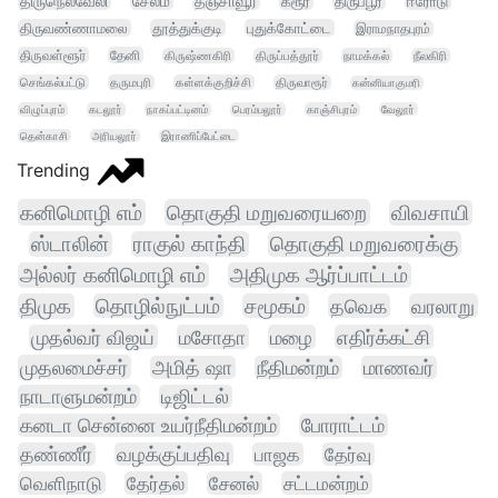
திருநெல்வேலி
சேலம்
தஞ்சாவூர்
கரூர்
திருப்பூர்
ஈரோடு
திருவண்ணாமலை
தூத்துக்குடி
புதுக்கோட்டை
இராமநாதபுரம்
திருவள்ளூர்
தேனி
கிருஷ்ணகிரி
திருப்பத்தூர்
நாமக்கல்
நீலகிரி
செங்கல்பட்டு
தருமபுரி
கள்ளக்குறிச்சி
திருவாரூர்
கன்னியாகுமரி
விழுப்புரம்
கடலூர்
நாகப்பட்டினம்
பெரம்பலூர்
காஞ்சிபுரம்
வேலூர்
தென்காசி
அரியலூர்
இராணிப்பேட்டை
Trending
கனிமொழி எம்
தொகுதி மறுவரையறை
விவசாயி
ஸ்டாலின்
ராகுல் காந்தி
தொகுதி மறுவரைக்கு
அல்லர் கனிமொழி எம்
அதிமுக ஆர்ப்பாட்டம்
திமுக
தொழில்நுட்பம்
சமூகம்
தவெக
வரலாறு
முதல்வர் விஜய்
மசோதா
மழை
எதிர்க்கட்சி
முதலமைச்சர்
அமித் ஷா
நீதிமன்றம்
மாணவர்
நாடாளுமன்றம்
டிஜிட்டல்
கனடா சென்னை உயர்நீதிமன்றம்
போராட்டம்
தண்ணீர்
வழக்குப்பதிவு
பாஜக
தேர்வு
வெளிநாடு
தேர்தல்
சேனல்
சட்டமன்றம்