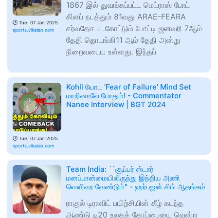
1867 இல் துவங்கப்பட்ட மெட்ராஸ் போட்
கிளப் நடத்தும் 81வது ARAE-FEARA
🕑
Tue, 07 Jan 2025
சர்வதேச படகோட்டும் போட்டி ஜனவரி 7ஆம்
sports.vikatan.com
தேதி தொடங்கி11 ஆம் தேதி அன்று
நிறைவடைய உள்ளது. இந்தப்
Kohli யோட 'Fear of Failure' Mind Set
மாறினாலே போதும்! - Commentator
Nanee Interview | BGT 2024
🕑
Tue, 07 Jan 2025
sports.vikatan.com
Team India: ``சூப்பர் ஸ்டார்
மனப்பான்மையிலிருந்து இந்திய அணி
வெளிவர வேண்டும்" - ஹர்பஜன் சிங் ஆதங்கம்
ராகுல் டிராவிட் பயிற்சியின் கீழ் கடந்த
ஆண்டு டி20 உலகக் கோப்பையை வென்ற