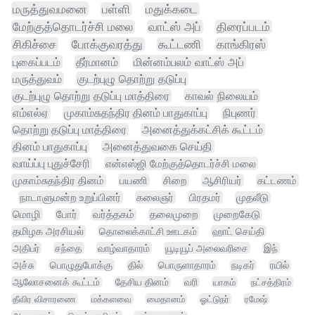
மருத்துவமனை
பள்ளி
மதுக்கடை
மேற்குத்தொடர்ச்சி மலை
வாட்ஸ் அப்
திரைப்படம்
சிகிச்சை
போக்குவரத்து
கூட்டணி
காங்கிரஸ்
புகைப்படம்
தீர்மானம்
மின்னம்பலம் வாட்ஸ் அப்
மருத்துவம்
குடற்புழு தொற்று தடுப்பு
குடற்புழு தொற்று தடுப்பு மாத்திரை
காவல் நிலையம்
எம்எல்ஏ
முகாம்சுதந்திர தினம் பாதுகாப்பு
நிபுணர்
தொற்று தடுப்பு மாத்திரை
அனைத்துக்கட்சிக் கூட்டம்
தினம் பாதுகாப்பு
அனைத்துவகை செய்தி
வாய்ப்பு புதுச்சேரி
என்எஸ்ஜி மேற்குத்தொடர்ச்சி மலை
முகாம்சுதந்திர தினம்
பயணி
சிறை
ஆசிரியர்
கட்டணம்
நாடாளுமன்ற உறுப்பினர்
கலைஞர்
பிரதமர்
முதலீடு
மொழி
போர்
வர்த்தகம்
தலைமுறை
முறைகேடு
தமிழக அரசியல்
தொலைக்காட்சி ஊடகம்
ஹாட் செய்தி
அதிபர்
சந்தை
வாழ்வாதாரம்
யூடியூப் அலைவரிசை
இந்
அச்சு
பொழுதுபோக்கு
தில்
பொருளாதாரம்
நடிகர்
ரயில்
ஆலோசனைக் கூட்டம்
தேசிய தினம்
வரி
யாகம்
நட்சத்திரம்
தீவிர விசாரணை
மக்களவை
மைதானம்
ஓட்டுநர்
ரமேஷ்