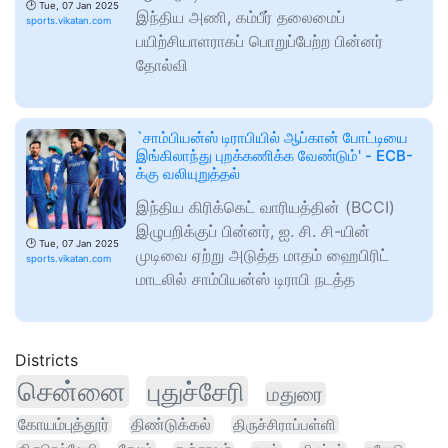
🕑
Tue, 07 Jan 2025
இந்திய அணி, கம்பீர் தலைமைப்
sports.vikatan.com
பயிற்சியாளராகப் பொறுப்பேற்ற பின்னர்
தோல்வி
`சாம்பியன்ஸ் டிராபியில் ஆப்கான் போட்டியை
இங்கிலாந்து புறக்கணிக்க வேண்டும்' - ECB-
க்கு வலியுறுத்தல்
இந்திய கிரிக்கெட் வாரியத்தின் (BCCI)
இழுபறிக்குப் பின்னர், ஐ. சி. சி-யின்
🕑
Tue, 07 Jan 2025
முடிவை ஏற்று அடுத்த மாதம் ஹைபிரிட்
sports.vikatan.com
மாடலில் சாம்பியன்ஸ் டிராபி நடத்த
Districts
சென்னை
புதுச்சேரி
மதுரை
கோயம்புத்தூர்
திண்டுக்கல்
திருச்சிராப்பள்ளி