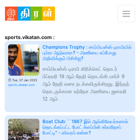
sports.vikatan.com :
Champions Trophy : சாம்பியன்ஸ் டிராபியில்
பும்ரா ஆடுவாரா? - அணியை எப்போது
அறிவிக்கும் பிசிசிஐ?
சாம்பியன்ஸ் டிராபி கிரிக்கெட் தொடர்
பிப்ரவரி 19 ஆம் தேதி தொடங்கி மார்ச் 9
🕑
Tue, 07 Jan 2025
ஆம் தேதி வரை நடக்கவிருக்கிறது. இந்தத்
sports.vikatan.com
தொடருக்கான உத்தேச அணியை ஜனவரி
12 ஆம்
Boat Club: ``1867 இல் ஆங்கிலேயர்களால்
தொடங்கப்பட்ட போட் க்ளப்பின் சர்வதேசப்
போட்டி" - விவரம் என்ன?