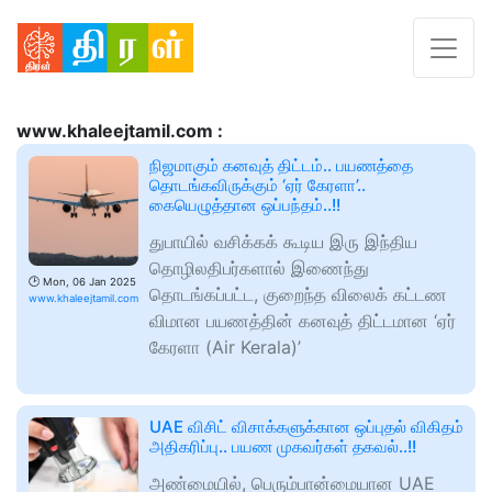
www.khaleejtamil.com :
நிஜமாகும் கனவுத் திட்டம்.. பயணத்தை
தொடங்கவிருக்கும் ‘ஏர் கேரளா’..
கையெழுத்தான ஒப்பந்தம்..!!
துபாயில் வசிக்கக் கூடிய இரு இந்திய
தொழிலதிபர்களால் இணைந்து
🕑
Mon, 06 Jan 2025
தொடங்கப்பட்ட, குறைந்த விலைக் கட்டண
www.khaleejtamil.com
விமான பயணத்தின் கனவுத் திட்டமான ‘ஏர்
கேரளா (Air Kerala)’
UAE விசிட் விசாக்களுக்கான ஒப்புதல் விகிதம்
அதிகரிப்பு.. பயண முகவர்கள் தகவல்..!!
அண்மையில், பெரும்பான்மையான UAE