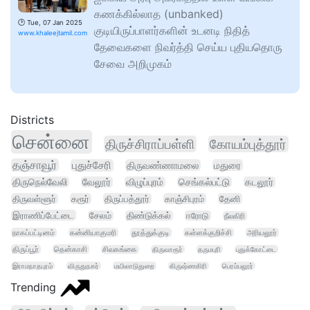
கணக்கில்லாத (unbanked)
🕑
Tue, 07 Jan 2025
குடியிருப்பாளர்களின் உடனடி நிதித்
www.khaleejtamil.com
தேவைகளை நிவர்த்தி செய்ய புதியதொரு
சேவை அறிமுகம்
Districts
சென்னை
திருச்சிராப்பள்ளி
கோயம்புத்தூர்
தஞ்சாவூர்
புதுச்சேரி
திருவண்ணாமலை
மதுரை
திருநெல்வேலி
வேலூர்
விழுப்புரம்
செங்கல்பட்டு
கடலூர்
திருவள்ளூர்
கரூர்
திருப்பத்தூர்
காஞ்சிபுரம்
தேனி
இராணிப்பேட்டை
சேலம்
திண்டுக்கல்
ஈரோடு
நீலகிரி
நாகப்பட்டினம்
கன்னியாகுமரி
தூத்துக்குடி
கள்ளக்குறிச்சி
அரியலூர்
திருப்பூர்
தென்காசி
சிவகங்கை
திருவாரூர்
தருமபுரி
புதுக்கோட்டை
இராமநாதபுரம்
விருதுநகர்
மயிலாடுதுறை
கிருஷ்ணகிரி
பெரம்பலூர்
Trending