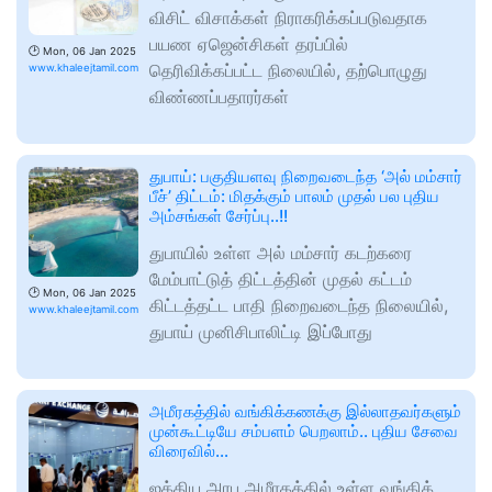
விசிட் விசாக்கள் நிராகரிக்கப்படுவதாக
பயண ஏஜென்சிகள் தரப்பில்
🕑
Mon, 06 Jan 2025
தெரிவிக்கப்பட்ட நிலையில், தற்பொழுது
www.khaleejtamil.com
விண்ணப்பதாரர்கள்
துபாய்: பகுதியளவு நிறைவடைந்த ‘அல் மம்சார்
பீச்’ திட்டம்: மிதக்கும் பாலம் முதல் பல புதிய
அம்சங்கள் சேர்ப்பு..!!
துபாயில் உள்ள அல் மம்சார் கடற்கரை
மேம்பாட்டுத் திட்டத்தின் முதல் கட்டம்
🕑
Mon, 06 Jan 2025
கிட்டத்தட்ட பாதி நிறைவடைந்த நிலையில்,
www.khaleejtamil.com
துபாய் முனிசிபாலிட்டி இப்போது
அமீரகத்தில் வங்கிக்கணக்கு இல்லாதவர்களும்
முன்கூட்டியே சம்பளம் பெறலாம்.. புதிய சேவை
விரைவில்…
ஐக்கிய அரபு அமீரகத்தில் உள்ள வங்கிக்