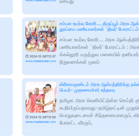
செய்து
www.maalaimalar.com
சம்பள உயர்வு கோரி.... திருப்பூர் அரசு ஆஸ்
தூய்மை பணியாளர்கள் `திடீர்' போராட்டம்
சம்பள உயர்வு கோரி.... அரசு ஆஸ்பத்தி
பணியாளர்கள் `திடீர்' போராட்டம் : அரச
க்கல்லூரி மருத்துவ மனையில் தனியார்
🕑
2024-12-26T12:37
நிறுவனங்கள் மூலம்
www.maalaimalar.com
ஸ்ரீவைகுண்டம் அரசு ஆஸ்பத்திரிக்கு ந
பெயர்- முதலமைச்சர் உத்தரவு
தமிழக அரசு வெளியிட்டுள்ள செய்தி குற
கூறியிருப்பதாவது:-தமிழ்நாட்டின் முதுப
பொதுவுடைமைச் சிந்தனையாளரும், வி
🕑
2024-12-26T12:50
போராட்ட வீரரும்,
www.maalaimalar.com