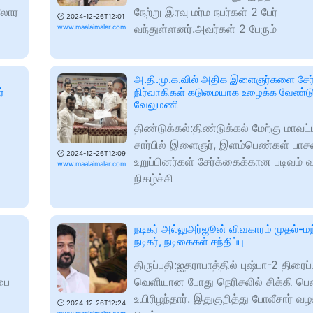
டலோர
நேற்று இரவு மர்ம நபர்கள் 2 பேர்
🕑
2024-12-26T12:01
வந்துள்ளனர்.அவர்கள் 2 பேரும்
www.maalaimalar.com
அ.தி.மு.க.வில் அதிக இளைஞர்களை சேர்
்
நிர்வாகிகள் கடுமையாக உழைக்க வேண்டு
வேலுமணி
திண்டுக்கல்:திண்டுக்கல் மேற்கு மாவட்
சார்பில் இளைஞர், இளம்பெண்கள் பாச
🕑
2024-12-26T12:09
உறுப்பினர்கள் சேர்க்கைக்கான படிவம் வ
www.maalaimalar.com
நிகழ்ச்சி
நடிகர் அல்லுஅர்ஜூன் விவகாரம் முதல்-மந
நடிகர், நடிகைகள் சந்திப்பு
திருப்பதி:ஐதராபாத்தில் புஷ்பா-2 திரைப்
்பை
வெளியான போது நெரிசலில் சிக்கி பெ
உயிரிழந்தார். இதுகுறித்து போலீசார் வழக
🕑
2024-12-26T12:24