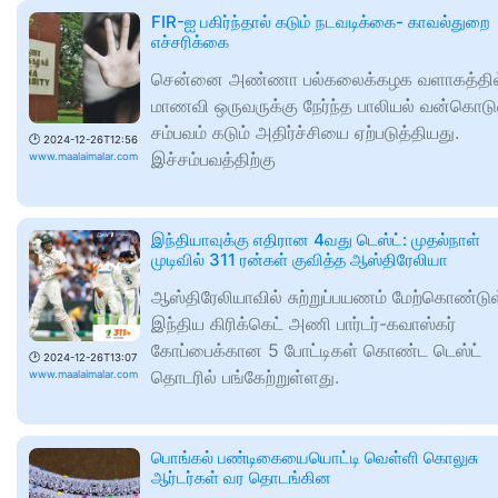
FIR-ஐ பகிர்ந்தால் கடும் நடவடிக்கை- காவல்துறை
எச்சரிக்கை
சென்னை அண்ணா பல்கலைக்கழக வளாகத்தில
மாணவி ஒருவருக்கு நேர்ந்த பாலியல் வன்கொட
சம்பவம் கடும் அதிர்ச்சியை ஏற்படுத்தியது.
🕑
2024-12-26T12:56
இச்சம்பவத்திற்கு
www.maalaimalar.com
இந்தியாவுக்கு எதிரான 4வது டெஸ்ட்: முதல்நாள்
முடிவில் 311 ரன்கள் குவித்த ஆஸ்திரேலியா
ஆஸ்திரேலியாவில் சுற்றுப்பயணம் மேற்கொண்டு
இந்திய கிரிக்கெட் அணி பார்டர்-கவாஸ்கர்
கோப்பைக்கான 5 போட்டிகள் கொண்ட டெஸ்ட்
🕑
2024-12-26T13:07
தொடரில் பங்கேற்றுள்ளது.
www.maalaimalar.com
பொங்கல் பண்டிகையையொட்டி வெள்ளி கொலுசு
ஆர்டர்கள் வர தொடங்கின