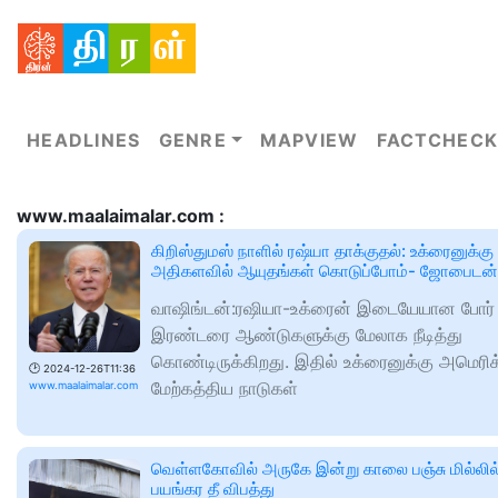
HEADLINES
GENRE
MAPVIEW
FACTCHECK
www.maalaimalar.com :
கிறிஸ்துமஸ் நாளில் ரஷ்யா தாக்குதல்: உக்ரைனுக்கு
அதிகளவில் ஆயுதங்கள் கொடுப்போம்- ஜோபைடன்
வாஷிங்டன்:ரஷியா-உக்ரைன் இடையேயான போர்
இரண்டரை ஆண்டுகளுக்கு மேலாக நீடித்து
கொண்டிருக்கிறது. இதில் உக்ரைனுக்கு அமெரிக
🕑
2024-12-26T11:36
மேற்கத்திய நாடுகள்
www.maalaimalar.com
வெள்ளகோவில் அருகே இன்று காலை பஞ்சு மில்லில
பயங்கர தீ விபத்து