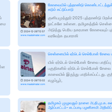
கோவையில் புத்தாண்டு கொண்டாட்டத்துக்
கடும் கட்டுப்பாடு
்
குனியமுத்தூர்:2025 புத்தாண்டு பிறக்
ுமை
நாட்களே உள்ளன. தமிழகத்தில் சென
அடுத்து பெரிய நகரமான கோவையும் ப
🕑
2024-12-26T12:57
வரவேற்க தயாராகி
www.maalaimalar.com
சென்னையில் ஏர்டெல் செல்போன் சேவை பா
யில் ஏர்டெல் செல்போன் சேவை பாதிப்பு 
ள்ள
பகுதிகளில் ஏர்டெல் செல்போன் சேவை
காலையில் இருந்து பாதிக்கப்பட்டது. குற
எழும்பூர்,
🕑
2024-12-26T13:02
www.maalaimalar.com
தமிழகம் முழுவதும் நாளை அ.தி.மு.க. 
ஆர்ப்பாட்டம்- எடப்பாடி பழனிசாமி அறிவிப்