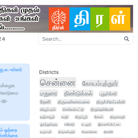
24
ஜ.க.-வினர்
Districts
சென்னை
கோயம்புத்தூர்
க்கழக
ன்கொடுமை
மதுரை
திண்டுக்கல்
புதுச்சேரி
யது.
தேனி
திருவண்ணாமலை
திருச்சிராப்பள்ளி
விழுப்புரம்
செங்கல்பட்டு
திருநெல்வேலி
தஞ்சாவூர்
கரூர்
திருப்பூர்
சேலம்
திருவாரூர்
தூத்துக்குடி
ஈரோடு
கடலூர்
இராணிப்பேட்டை
ம் ஒற்றை
தருமபுரி
திருவள்ளூர்
சிவகங்கை
நீலகிரி
்சரிக்கை