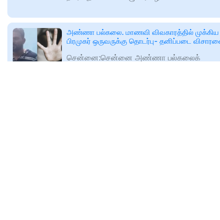
அண்ணா பல்கலை. மாணவி விவகாரத்தில் முக்கிய
பிரமுகர் ஒருவருக்கு தொடர்பு- தனிப்படை விசா
சென்னை:சென்னை அண்ணா பல்கலைக்
கழகத்தில் படித்துவரும் என்ஜீனியரிங் மாணவிக்
நிகழ்ந்த பாலியல் கொடுமை தமிழகம் முழுவதும்
🕑
2024-12-26T14:25
பெரும் பரபரப்பை
www.maalaimalar.com
குழந்தையின்மை சிகிச்சையில் வாடகைத்தாய் மு
குழந்தையின்மை சிகிச்சைக்கு வரும் பெண்கள்
அறிந்து கொள்ள வேண்டிய ஒரு முக்கியமான
நடைமுறை சரோகசி (Surrogacy) எனப்படும்
வாடகைத்தாய் முறை ஆகும். வாடகைத்தாய்
🕑
2024-12-26T14:27
www.maalaimalar.com