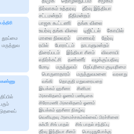
திமுக
தொழில்நுட்பம்
சமூகம்
நிர்வாகம் உத்தரவு
தீர்வு இந்தியா
சட்டமன்றம்
நீதிமன்றம்
பத்திரி
பாஜக கூட்டணி
தங்க விலை
உயர்வு தங்க விலை
டிஜிட்டல்
கோயில்
ரி தூய்மை
மாலை நிலவரம்
மாணவர்
தேர்வு
ு மருத்துவ
ரயில்
போராட்டம்
நாடாளுமன்றம்
திரைப்படம்
இந்தியா சீனம்
விவசாயி
எதிர்க்கட்சி
தண்ணீர்
வழக்குப்பதிவு
மோடி
மருத்துவம்
பிறப்புரிமை குடியுரிமை
பொருளாதாரம்
மருத்துவமனை
வரலாறு
ல்லகண்ணு
வங்கி
தொகுதி மறுவரையறை
இயக்கம் ஹசீனா
சினிமா
அகாலிதளம் ஓணம் பண்டிகை
ிப்பில்
சிரோமணி அகாலிதளம் ஓணம்
ெரும்
இயக்கம் ஹசீனா நிகழ்வு
டுதலைப்
வெளியுறவு அமைச்சகம்எல்லைப் பிரச்சினை
சுக்பீா் சிங் பாதல்
சிங் பாதல் சந்திப்பு
தீர்வு இந்தியா சீனம்
பொழுதுபோக்கு