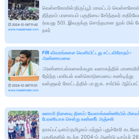
வெள்ளகோவில்:திருப்பூர் மாவட்டம் வெள்ளகோவி
தீத்தாம் பாளையம் பகுதியை சேர்ந்தவர் கதிர்வே
(வயது 50). இவருக்கு சொந்தமான நூல் மில் ச
🕑
2024-12-26T11:42
நகர்
www.maalaimalar.com
FIR விவரங்களை வெளியிட்டது சட்டவிரோதம்-
அண்ணாமலை
:அண்ணாபல்கலைக்கழக வளாகத்தில் மாணவிக
நேர்ந்த பாலியல் வன்கொடுமையை கண்டித்து
வள்ளுவர் கோட்டத்தில் பா.ஜ.க. சார்பில் ஆர்ப்பாட்
🕑
2024-12-26T11:51
www.maalaimalar.com
சுனாமி நினைவு தினம்: வேளாங்கண்ணியில் மீனவர
பேரணியாக சென்று கண்ணீர் அஞ்சலி
நாகப்பட்டினம்:தமிழகம் மற்றும் புதுச்சேரி கடலோ
பகுதிகளில் கடந்த 2004-ம் ஆண்டு டிசம்பர் 26