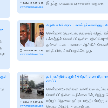
இருந்து பலவகை பறவைகள் வருகை
🕑
2024-12-26T13:39
www.maalaimalar.com
அரசியலின் அடையாளம் நல்லகண்ணு- வி
லை-
சென்னை :த.வெ.க. தலைவர் விஜய் எக
பக்கத்தில் வெளியிட்டுள்ள பதிவில்அர
்
தங்கள் அடையாளமாக ஆக்கிக் கொண்
ு.
மத்தியில், அரசியலுக்கே ஒரு
🕑
2024-12-26T13:55
ுறை
www.maalaimalar.com
குள்
தமிழகத்தில் வரும் 1-ந்தேதி வரை மிதம
வாய்ப்பு
டு
சென்னை:சென்னை வானிலை ஆய்வு 
வெளியிட்டுள்ள அறிக்கையில், நேற்று 
மற்றும் அதனை ஒட்டிய மத்தியமேற்கு வ
🕑
2024-12-26T14:04
தெற்கு ஆந்திர - வடதமிழக
www.maalaimalar.com