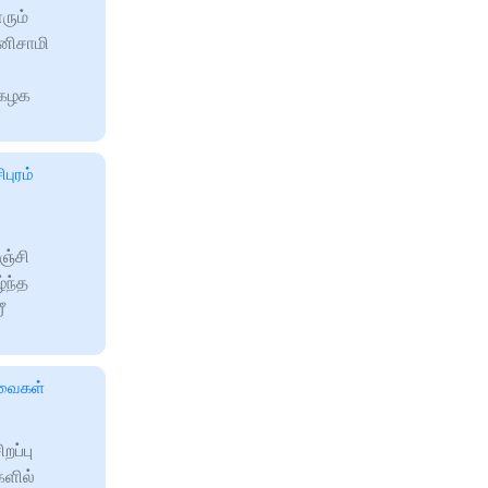
ரும்
னிசாமி
்கழக
புரம்
ஞ்சி
்ந்த
ீ
றவைகள்
ப்பு
களில்