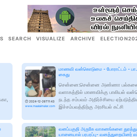
S
SEARCH
VISUALIZE
ARCHIVE
ELECTION20
மாணவி வன்கொடுமை - போராட்டம் - பா.
கைது
சென்னை:சென்னை அண்ணா பல்கலை
வளாகத்தில் மாணவிக்கு பாலியல் வ
்கா,
நடந்த சம்பவம் அதிர்ச்சியை ஏற்படுத்தி
🕑
2024-12-26T11:43
இச்சம்பவத்திற்கு அரசியல் கட்சி
www.maalaimalar.com
்
வனப்பகுதி அருகே வாகனங்களை துரத்து
யானையால் பரபரப்பு- வனத்துறையினர் எச