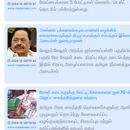
கோப்பைக்கான 5 போட்டிகள் கொண்ட டெஸ்ட்
🕑
2024-12-26T13:37
தொடரில் பங்கேற்றுள்ளது.
www.maalaimalar.com
அண்ணா பல்கலைக்கழக மாணவி வழக்கில்
கைதானவருக்கும் தி.மு.க.வுக்கும் சம்பந்தம் இல்
அமைச்சர் துரைமுருகன்
வேலூர்:வேலூர் அடுத்த ஜங்காலப்பள்ளி பகுதியில
பகுதி நேர ரேஷன் கடை திறப்பு விழா நடைபெற்றத
🕑
2024-12-26T13:44
இதில் சிறப்பு அழைப்பாளராக தமிழக நீர்வளத்த
www.maalaimalar.com
அமைச்சர்
ரேசன் கடைகளுக்கு வேட்டி, சேலைகளை ஜன.10-க்
அனுப்ப கைத்தறித்துறை உத்தரவு
தமிழக அரசு கைத்தறி நெசவாளர்களுக்கு ஆண்
முழுவதும் தொடர்ந்து வேலைவாய்ப்பு
வழங்குவதற்காகவும், கிராமப்புற மற்றும்
🕑
2024-12-26T14:05
நகர்ப்புறங்களில் வாழும் ஏழை
www.maalaimalar.com