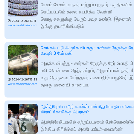
சேலம்:சேலம் மாநகர் மற்றும் புறநகர் பகுதிகளில்
செய்யப்படும் கலை நயமிக்க வெள்ளி
கொலுசுகளுக்கு பெரும் மவுசு உண்டு. இதனால்
🕑
2024-12-26T13:11
இங்கு தயாரிக்கப்படும்
www.maalaimalar.com
செங்கல்பட்டு அருகே விபத்து- கார்கள் நேருக்கு நேர
மோதி 3 பேர் பலி
அருகே விபத்து- கார்கள் நேருக்கு நேர் மோதி 3 
பலி :சென்னை நெற்குன்றம், அழகம்மாள் நகர் 4
வது தெருவை சேர்ந்தவர் கணபதி(வயது35). இ
🕑
2024-12-26T13:23
தனது மனைவி சரண்யா,
www.maalaimalar.com
ஆஸ்திரேலிய வீரர் கான்ஸ்டாஸ் மீது மோதிய விவகா
விராட் கோலிக்கு அபராதம்
ஆஸ்திரேலியாவில் சுற்றுப்பயணம் மேற்கொண்டு
இந்திய கிரிக்கெட் அணி பார்டர்-கவாஸ்கர்