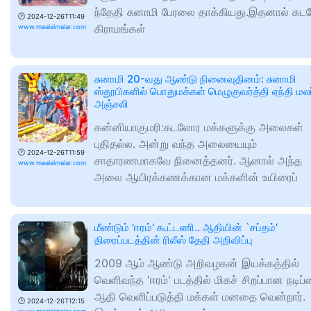
ந்தேதி சுனாமி பேரலை தாக்கியது.இதனால் க
🕑
2024-12-26T11:49
கிராமங்கள்
www.maalaimalar.com
சுனாமி 20-வது ஆண்டு நினைவுதினம்: சுனாமி
ஸ்தூபிகளில் பொதுமக்கள் மெழுகுவர்த்தி ஏந்தி மலர
அஞ்சலி
கன்னியாகுமரி:கடலோர மக்களுக்கு அலைகள்
புதிதல்ல. அன்று வந்த அலையையும்
🕑
2024-12-26T11:59
சாதாரணமாகவே நினைத்தனர். ஆனால் அந்த
www.maalaimalar.com
அலை ஆயிரக்கணக்கான மக்களின் உயிரைப்
மீண்டும் 'ஈரம்' கூட்டணி.. ஆதியின் `சப்தம்'
திரைப்படத்தின் ரிலீஸ் தேதி அறிவிப்பு
2009 ஆம் ஆண்டு அறிவழகன் இயக்கத்தில்
வெளிவந்த 'ஈரம்' படத்தில் மிகச் சிறப்பான நடிப
ஆதி வெளிப்படுத்தி மக்கள் மனதை வென்றார்.
🕑
2024-12-26T12:15