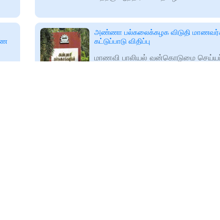
அண்ணா பல்கலைக்கழக விடுதி மாணவர்க
ரணை
கட்டுப்பாடு விதிப்பு
மாணவி பாலியல் வன்கொடுமை செய்யப்
கு
நிலையில் அண்ணா பல்கலைக்கழக விட
மாணவர்களுக்கு கட்டுப்பாடு விதிக்கப்ப
🕑
2024-12-26T14:31
Restrictions imposed on Anna Uni
www.maalaimalar.com
hostel studentsஅண்ணா
றை
பா.ஜ.க.வினர் கைதுக்கு எல்.முருகன் கண
:மத்திய அமைச்சர் எல்.முருகன் எக்ஸ்
பக்கத்தில் வெளியிட்டுள்ள பதிவில்,
பல்கலைக்கழகத்தில் மாணவி பாலியல்
தாக்குதலுக்கு உள்ளானதைக்
🕑
2024-12-26T14:36
www.maalaimalar.com