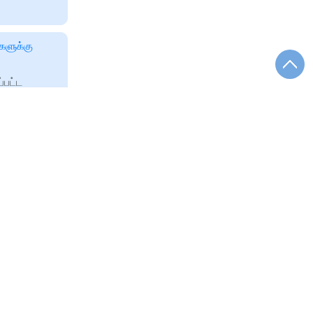
ளுக்கு
பட்ட
ுதி
ட்டுள்ளது/
versity
்டனம்
 தள
 அண்ணா