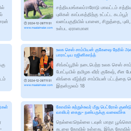
ல்
சத்தியமங்கலம்:ஈரோடு மாவட்டம் சத்தி
ல்
புலிகள் காப்பகத்திற்கு உட்பட்ட கடம்பூர்
ேரன்
வனப்பகுதியில் யானை, சிறுத்தை, புலி,
🕑
2024-12-26T11:51
உள்பட ஏராளமான
www.maalaimalar.com
உலக செஸ் சாம்பியன் குகேஷை நேரில் அ
பாராட்டிய ரஜினிகாந்த்
்கு
சிங்கப்பூரில் நடைபெற்ற உலக செஸ் சாம
போட்டியில் தமிழக வீரர் குகேஷ், சீன 
டம்
லிங்கை வீழ்த்தி சாம்பியன் பட்டத்தை பெ
🕑
2024-12-26T11:51
இதன்மூலம் 18
www.maalaimalar.com
்கள்
கோவில் சுற்றுச்சுவர் மீது பெட்ரோல் குண்ட
வாலிபர் கைது- நண்பருக்கு வலைவீச்சு
ர
நெல்லை:நெல்லை டவுன் மாதா பூங்கொட
-
சுடலை கோவில் உள்ளது. இந்த கோவில