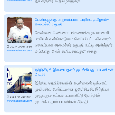
இயக்குனர் அறிவழகனுக்கு
www.maalaimalar.com
பெண்களுக்கு பாதுகாப்பான மாநிலம் தமிழகம்-
அமைச்சர் ரகுபதி
சென்னை:அண்ணா பல்கலைக்கழக மாணவி
பாலியல் வன்கொடுமை செய்யப்பட்ட விவகாரம்
தொடர்பாக அமைச்சர் ரகுபதி பேட்டி அளித்தார்.
🕑
2024-12-26T12:36
அப்போது அவர் கூறியதாவது:* கைது
www.maalaimalar.com
ஐஆர்சிடிசி இணையதளம் முடங்கியது.. பயணிகள்
அவதி
இந்திய ரெயில்வேவின் ஆன்லைன் டிக்கெட்
முன்பதிவு போர்ட்டலான ஐஆர்சிடிசி, இந்தியா
முழுவதும் தட்கல் பயணசீட்டு நேரத்தில்
🕑
2024-12-26T12:51
முடங்கியதால் பயணிகள் அவதி
www.maalaimalar.com