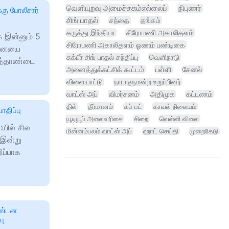
வெளியுறவு அமைச்சகம்எல்லைப்
நிபுணர்
கு போலீசார்
சிங் பாதல்
சந்தை
தங்கம்
கருத்து இந்தியா
சிரோமணி அகாலிதளம்
க இன்னும் 5
சிரோமணி அகாலிதளம் ஓணம் பண்டிகை
்னையை
சுக்பீா் சிங் பாதல் சந்திப்பு
வெளிநாடு
ுத்தாண்டை
அனைத்துக்கட்சிக் கூட்டம்
பள்ளி
சேனல்
விளையாட்டு
நாடாளுமன்ற உறுப்பினர்
வாட்ஸ் அப்
விமர்சனம்
அதிமுக
கட்டணம்
தில்
தீர்மானம்
கப் பட்
காவல் நிலையம்
திப்பு
யூடியூப் அலைவரிசை
சிறை
வெள்ளி விலை
:யில் சில
மின்னம்பலம் வாட்ஸ் அப்
ஹாட் செய்தி
முறைகேடு
 இன்று
ிப்பாக
கண்டன
பு