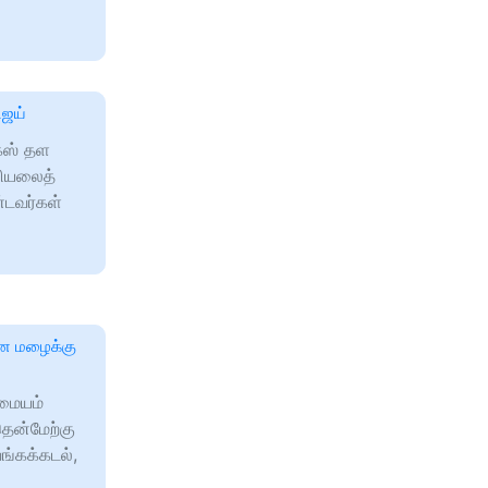
ஜய்
்ஸ் தள
சியலைத்
டவர்கள்
ான மழைக்கு
மையம்
தென்மேற்கு
ங்கக்கடல்,