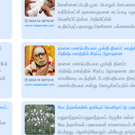
சென்னை:அ.தி.முக. பொதுச் செயலாள
எதிர்க்கட்சி தலைவருமான எடப்பாடி பழ
வெளியிட்டுள்ள அறிவிப்பில்
🕑
2024-12-26T13:10
கூறியிருப்பதாவது:அண்ணா பல்கலைக
www.maalaimalar.com
்
நாளை மகாபெரியவா முக்தி தினம்: காஞ்சி
அதிஷ்டானத்தில் சிறப்பு ஆராதனை
பேர்
நாளை மகாபெரியவா முக்தி தினம்:
-
அதிஷ்டானத்தில் சிறப்பு ஆராதனை :கா
வர்
காமகோடி மடத்தின் பீடாதிபதியாக திகழ
🕑
2024-12-26T13:31
மகாபெரியவா என்று அழைக்கப்படும் ஸ்ர
www.maalaimalar.com
ரம்..
வேடந்தாங்கலில் குவியும் வெளிநாட்டு ப
மதுராந்தகம்:மதுராந்தகம் அருகே உள்ள
ள்ள
வேடந்தாங்கல் பறவைகள் சரணாலயம் சிற
பெற்றது. ஆண்டுதோறும் பல்வேறு நாடு