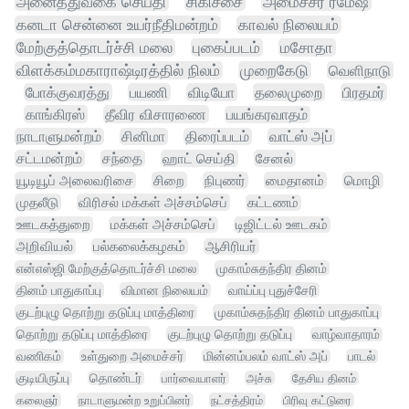
அனைத்துவகை செய்தி
சிகிச்சை
அமைச்சர் ரமேஷ்
கனடா சென்னை உயர்நீதிமன்றம்
காவல் நிலையம்
மேற்குத்தொடர்ச்சி மலை
புகைப்படம்
மசோதா
விளக்கம்மகாராஷ்டிரத்தில் நிலம்
முறைகேடு
வெளிநாடு
போக்குவரத்து
பயணி
விடியோ
தலைமுறை
பிரதமர்
காங்கிரஸ்
தீவிர விசாரணை
பயங்கரவாதம்
நாடாளுமன்றம்
சினிமா
திரைப்படம்
வாட்ஸ் அப்
சட்டமன்றம்
சந்தை
ஹாட் செய்தி
சேனல்
யூடியூப் அலைவரிசை
சிறை
நிபுணர்
மைதானம்
மொழி
முதலீடு
விரிசல் மக்கள் அச்சம்செப்
கட்டணம்
ஊடகத்துறை
மக்கள் அச்சம்செப்
டிஜிட்டல் ஊடகம்
அறிவியல்
பல்கலைக்கழகம்
ஆசிரியர்
என்எஸ்ஜி மேற்குத்தொடர்ச்சி மலை
முகாம்சுதந்திர தினம்
தினம் பாதுகாப்பு
விமான நிலையம்
வாய்ப்பு புதுச்சேரி
குடற்புழு தொற்று தடுப்பு மாத்திரை
முகாம்சுதந்திர தினம் பாதுகாப்பு
தொற்று தடுப்பு மாத்திரை
குடற்புழு தொற்று தடுப்பு
வாழ்வாதாரம்
வணிகம்
உள்துறை அமைச்சர்
மின்னம்பலம் வாட்ஸ் அப்
பாடல்
குடியிருப்பு
தொண்டர்
பார்வையாளர்
அச்சு
தேசிய தினம்
கலைஞர்
நாடாளுமன்ற உறுப்பினர்
நட்சத்திரம்
பிரிவு கட்டுரை