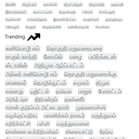
நீலகிரி
விழுப்புரம்
நாமக்கல்
திருப்பத்தூர்
திருவாரூர்
தருமபுரி
இராமநாதபுரம்
நாகப்பட்டினம்
திருவள்ளூர்
ஈரோடு
பெரம்பலூர்
தென்காசி
மயிலாடுதுறை
இராணிப்பேட்டை
காஞ்சிபுரம்
தூத்துக்குடி
அரியலூர்
வேலூர்
கிருஷ்ணகிரி
கன்னியாகுமரி
சிவகங்கை
Trending
கனிமொழி எம்
தொகுதி மறுவரையறை
ராகுல் காந்தி
கோயில்
மழை
பயிர்க்கடன்
ஸ்டாலின்
அதிமுக ஆர்ப்பாட்டம்
அல்லர் கனிமொழி எம்
தொகுதி மறுவரைக்கு
மாணவர்
தொழில்நுட்பம்
சமூகம்
திமுக
வரலாறு
டிஜிட்டல்
தவெக
பாஜக
போராட்டம்
அமித் ஷா
நீதிமன்றம்
தண்ணீர்
ஈரான் குடும்பம் அட்டைதாரர்
முதலமைச்சர்
வழக்குப்பதிவு
மாணிக்கம் தாகூர்
மருத்துவம்
எதிர்க்கட்சி
பள்ளி
மருத்துவமனை
சென்னை உயர்நீதிமன்றம்
விளையாட்டு
தேர்வு