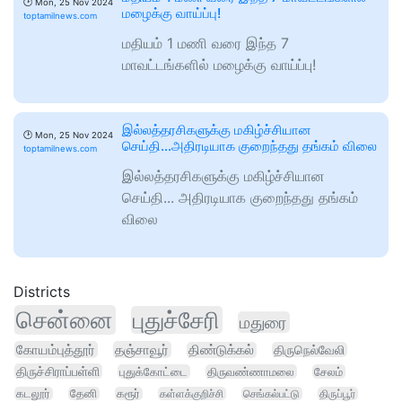
🕑
Mon, 25 Nov 2024
மழைக்கு வாய்ப்பு!
toptamilnews.com
மதியம் 1 மணி வரை இந்த 7
மாவட்டங்களில் மழைக்கு வாய்ப்பு!
இல்லத்தரசிகளுக்கு மகிழ்ச்சியான
🕑
Mon, 25 Nov 2024
செய்தி...அதிரடியாக குறைந்தது தங்கம் விலை
toptamilnews.com
இல்லத்தரசிகளுக்கு மகிழ்ச்சியான
செய்தி... அதிரடியாக குறைந்தது தங்கம்
விலை
Districts
சென்னை
புதுச்சேரி
மதுரை
கோயம்புத்தூர்
தஞ்சாவூர்
திண்டுக்கல்
திருநெல்வேலி
திருச்சிராப்பள்ளி
புதுக்கோட்டை
திருவண்ணாமலை
சேலம்
கடலூர்
தேனி
கரூர்
கள்ளக்குறிச்சி
செங்கல்பட்டு
திருப்பூர்