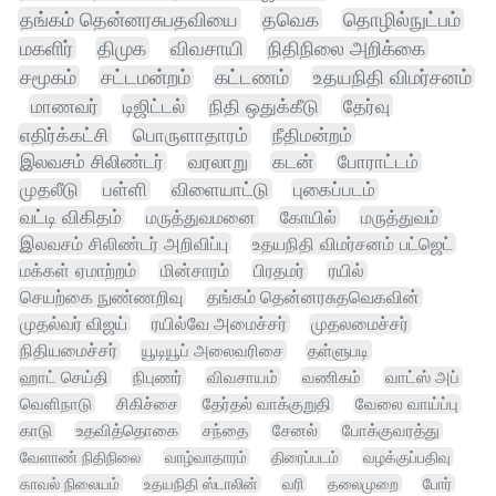
தங்கம் தென்னரசுபதவியை
தவெக
தொழில்நுட்பம்
மகளிர்
திமுக
விவசாயி
நிதிநிலை அறிக்கை
சமூகம்
சட்டமன்றம்
கட்டணம்
உதயநிதி விமர்சனம்
மாணவர்
டிஜிட்டல்
நிதி ஒதுக்கீடு
தேர்வு
எதிர்க்கட்சி
பொருளாதாரம்
நீதிமன்றம்
இலவசம் சிலிண்டர்
வரலாறு
கடன்
போராட்டம்
முதலீடு
பள்ளி
விளையாட்டு
புகைப்படம்
வட்டி விகிதம்
மருத்துவமனை
கோயில்
மருத்துவம்
இலவசம் சிலிண்டர் அறிவிப்பு
உதயநிதி விமர்சனம் பட்ஜெட்
மக்கள் ஏமாற்றம்
மின்சாரம்
பிரதமர்
ரயில்
செயற்கை நுண்ணறிவு
தங்கம் தென்னரசுதவெகவின்
முதல்வர் விஜய்
ரயில்வே அமைச்சர்
முதலமைச்சர்
நிதியமைச்சர்
யூடியூப் அலைவரிசை
தள்ளுபடி
ஹாட் செய்தி
நிபுணர்
விவசாயம்
வணிகம்
வாட்ஸ் அப்
வெளிநாடு
சிகிச்சை
தேர்தல் வாக்குறுதி
வேலை வாய்ப்பு
காடு
உதவித்தொகை
சந்தை
சேனல்
போக்குவரத்து
வேளாண் நிதிநிலை
வாழ்வாதாரம்
திரைப்படம்
வழக்குப்பதிவு
காவல் நிலையம்
உதயநிதி ஸ்டாலின்
வரி
தலைமுறை
போர்