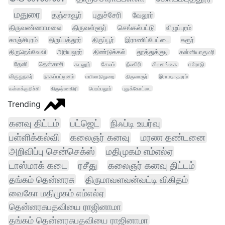
மதுரை
தஞ்சாவூர்
புதுச்சேரி
வேலூர்
திருவண்ணாமலை
திருவள்ளூர்
செங்கல்பட்டு
விழுப்புரம்
காஞ்சிபுரம்
திருப்பத்தூர்
திருப்பூர்
இராணிப்பேட்டை
கரூர்
திருநெல்வேலி
அரியலூர்
திண்டுக்கல்
தூத்துக்குடி
கன்னியாகுமரி
தேனி
தென்காசி
கடலூர்
சேலம்
நீலகிரி
சிவகங்கை
ஈரோடு
விருதுநகர்
நாகப்பட்டினம்
மயிலாடுதுறை
திருவாரூர்
இராமநாதபுரம்
கள்ளக்குறிச்சி
கிருஷ்ணகிரி
பெரம்பலூர்
புதுக்கோட்டை
Trending
கனவு திட்டம்
பட்ஜெட்
நிஃப்டி உயர்வு
பள்ளிக்கல்வி
கலைஞர் கனவு
மரண தண்டனை
அறிவிப்பு சென்செக்ஸ்
மதிமுகம் எம்எல்ஏ
டாஸ்மாக் கடை
ரசீது
கலைஞர் கனவு திட்டம்
தங்கம் தென்னரசு
திருமாவளவன்வட்டி விகிதம்
வைகோ மதிமுகம் எம்எல்ஏ
தென்னரசுபதவியை ராஜினாமா
தங்கம் தென்னரசுபதவியை ராஜினாமா