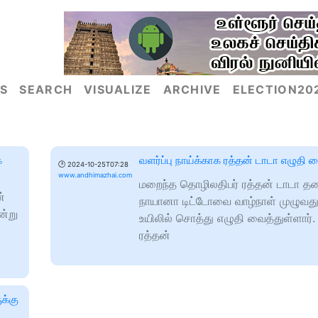
S
SEARCH
VISUALIZE
ARCHIVE
ELECTION20
்
வளர்ப்பு நாய்க்காக ரத்தன் டாடா எழுதி வ
🕑
2024-10-25T07:28
www.andhimazhai.com
மறைந்த தொழிலதிபர் ரத்தன் டாடா தனத
்
நாயானா டிட்டோவை வாழ்நாள் முழுவதும
ன்று
உயிலில் சொத்து எழுதி வைத்துள்ளார்
ரத்தன்
க்கு