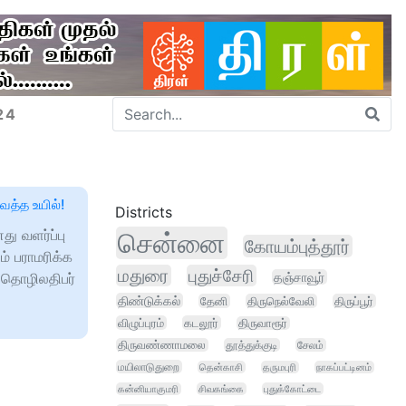
24
ைத்த உயில்!
Districts
ு வளர்ப்பு
சென்னை
கோயம்புத்தூர்
் பராமரிக்க
மதுரை
புதுச்சேரி
. தொழிலதிபர்
தஞ்சாவூர்
திண்டுக்கல்
தேனி
திருநெல்வேலி
திருப்பூர்
விழுப்புரம்
கடலூர்
திருவாரூர்
திருவண்ணாமலை
தூத்துக்குடி
சேலம்
மயிலாடுதுறை
தென்காசி
தருமபுரி
நாகப்பட்டினம்
கன்னியாகுமரி
சிவகங்கை
புதுக்கோட்டை