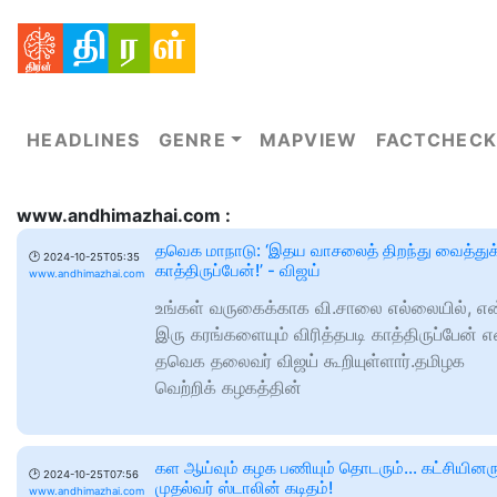
HEADLINES
GENRE
MAPVIEW
FACTCHECK
www.andhimazhai.com :
தவெக மாநாடு: ‘இதய வாசலைத் திறந்து வைத்துக
🕑
2024-10-25T05:35
காத்திருப்பேன்!’ - விஜய்
www.andhimazhai.com
உங்கள் வருகைக்காக வி.சாலை எல்லையில், என
இரு கரங்களையும் விரித்தபடி காத்திருப்பேன் எ
தவெக தலைவர் விஜய் கூறியுள்ளார்.தமிழக
வெற்றிக் கழகத்தின்
கள ஆய்வும் கழக பணியும் தொடரும்… கட்சியினரு
🕑
2024-10-25T07:56
முதல்வர் ஸ்டாலின் கடிதம்!
www.andhimazhai.com