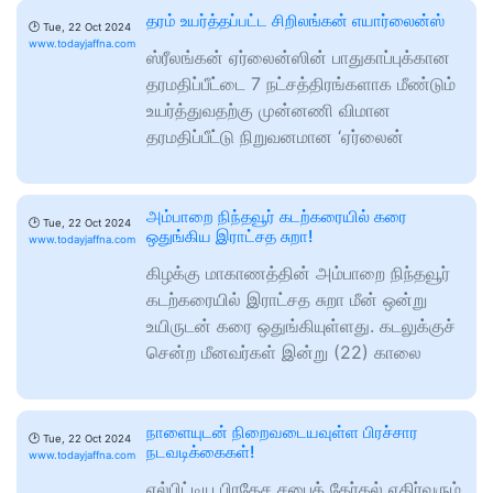
தரம் உயர்த்தப்பட்ட சிறிலங்கன் எயார்லைன்ஸ்
🕑
Tue, 22 Oct 2024
www.todayjaffna.com
ஸ்ரீலங்கன் ஏர்லைன்ஸின் பாதுகாப்புக்கான
தரமதிப்பீட்டை 7 நட்சத்திரங்களாக மீண்டும்
உயர்த்துவதற்கு முன்னணி விமான
தரமதிப்பீட்டு நிறுவனமான ‘ஏர்லைன்
அம்பாறை நிந்தவூர் கடற்கரையில் கரை
🕑
Tue, 22 Oct 2024
ஒதுங்கிய இராட்சத சுறா!
www.todayjaffna.com
கிழக்கு மாகாணத்தின் அம்பாறை நிந்தவூர்
கடற்கரையில் இராட்சத சுறா மீன் ஒன்று
உயிருடன் கரை ஒதுங்கியுள்ளது. கடலுக்குச்
சென்ற மீனவர்கள் இன்று (22) காலை
நாளையுடன் நிறைவடையவுள்ள பிரச்சார
🕑
Tue, 22 Oct 2024
நடவடிக்கைகள்!
www.todayjaffna.com
எல்பிட்டிய பிரதேச சபைத் தேர்தல் எதிர்வரும்