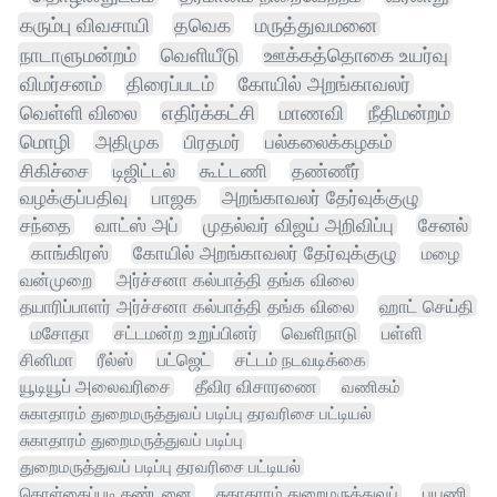
கரும்பு விவசாயி
தவெக
மருத்துவமனை
நாடாளுமன்றம்
வெளியீடு
ஊக்கத்தொகை உயர்வு
விமர்சனம்
திரைப்படம்
கோயில் அறங்காவலர்
வெள்ளி விலை
எதிர்க்கட்சி
மாணவி
நீதிமன்றம்
மொழி
அதிமுக
பிரதமர்
பல்கலைக்கழகம்
சிகிச்சை
டிஜிட்டல்
கூட்டணி
தண்ணீர்
வழக்குப்பதிவு
பாஜக
அறங்காவலர் தேர்வுக்குழு
சந்தை
வாட்ஸ் அப்
முதல்வர் விஜய் அறிவிப்பு
சேனல்
காங்கிரஸ்
கோயில் அறங்காவலர் தேர்வுக்குழு
மழை
வன்முறை
அர்ச்சனா கல்பாத்தி தங்க விலை
தயாரிப்பாளர் அர்ச்சனா கல்பாத்தி தங்க விலை
ஹாட் செய்தி
மசோதா
சட்டமன்ற உறுப்பினர்
வெளிநாடு
பள்ளி
சினிமா
ரீல்ஸ்
பட்ஜெட்
சட்டம் நடவடிக்கை
யூடியூப் அலைவரிசை
தீவிர விசாரணை
வணிகம்
சுகாதாரம் துறைமருத்துவப் படிப்பு தரவரிசை பட்டியல்
சுகாதாரம் துறைமருத்துவப் படிப்பு
துறைமருத்துவப் படிப்பு தரவரிசை பட்டியல்
கொள்கைப்படி தண்டனை
சுகாதாரம் துறைமருத்துவப்
பயணி