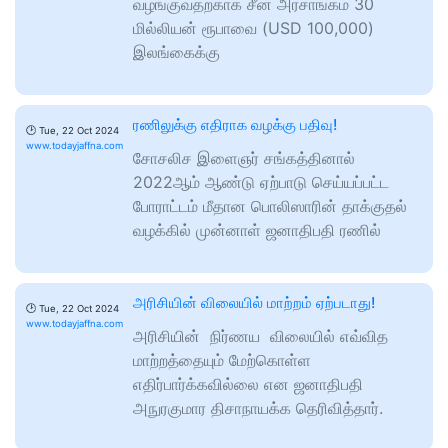
வழங்குவதற்காக சீன அரசாங்கம் 30
மில்லியன் ரூபாவை (USD 100,000)
இலங்கைக்கு
ரணிலுக்கு எதிராக வழக்கு பதிவு!
🕑
Tue, 22 Oct 2024
www.todayjaffna.com
சோசலிச இளைஞர் சங்கத்தினால்
2022ஆம் ஆண்டு ஏற்பாடு செய்யப்பட்ட
போராட்டம் மீதான பொலிஸாரின் தாக்குதல்
வழக்கில் முன்னாள் ஜனாதிபதி ரணில்
அரிசியின் விலையில் மாற்றம் ஏற்படாது!
🕑
Tue, 22 Oct 2024
www.todayjaffna.com
அரிசியின் நிர்ணய விலையில் எவ்வித
மாற்றத்தையும் மேற்கொள்ள
எதிர்பார்க்கவில்லை என ஜனாதிபதி
அநுரகுமார திசாநாயக்க தெரிவித்தார்.