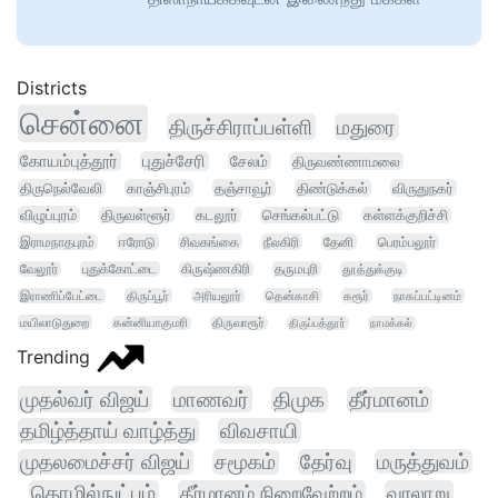
Districts
சென்னை
திருச்சிராப்பள்ளி
மதுரை
கோயம்புத்தூர்
புதுச்சேரி
சேலம்
திருவண்ணாமலை
திருநெல்வேலி
காஞ்சிபுரம்
தஞ்சாவூர்
திண்டுக்கல்
விருதுநகர்
விழுப்புரம்
திருவள்ளூர்
கடலூர்
செங்கல்பட்டு
கள்ளக்குறிச்சி
இராமநாதபுரம்
ஈரோடு
சிவகங்கை
நீலகிரி
தேனி
பெரம்பலூர்
வேலூர்
புதுக்கோட்டை
கிருஷ்ணகிரி
தருமபுரி
தூத்துக்குடி
இராணிப்பேட்டை
திருப்பூர்
அரியலூர்
தென்காசி
கரூர்
நாகப்பட்டினம்
மயிலாடுதுறை
கன்னியாகுமரி
திருவாரூர்
திருப்பத்தூர்
நாமக்கல்
Trending
முதல்வர் விஜய்
மாணவர்
திமுக
தீர்மானம்
தமிழ்த்தாய் வாழ்த்து
விவசாயி
முதலமைச்சர் விஜய்
சமூகம்
தேர்வு
மருத்துவம்
தொழில்நுட்பம்
தீர்மானம் நிறைவேற்றம்
வரலாறு