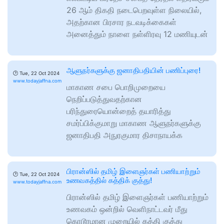
26 ஆம் திகதி நடைபெறவுள்ள நிலையில்,
அதற்கான பிரசார நடவடிக்கைகள்
அனைத்தும் நாளை நள்ளிரவு 12 மணியுடன்
ஆளுநர்களுக்கு ஜனாதிபதியின் பணிப்புரை!
🕑
Tue, 22 Oct 2024
www.todayjaffna.com
மாகாண சபை பொறிமுறையை
நெறிப்படுத்துவதற்கான
பரிந்துரையொன்றைத் தயாரித்து
சமர்ப்பிக்குமாறு மாகாண ஆளுநர்களுக்கு
ஜனாதிபதி அநுரகுமார திசாநாயக்க
பிரான்ஸில் தமிழ் இளைஞர்கள் பணியாற்றும்
🕑
Tue, 22 Oct 2024
உணவகத்தில் கத்திக் குத்து!
www.todayjaffna.com
பிரான்ஸில் தமிழ் இளைஞர்கள் பணியாற்றும்
உணவகம் ஒன்றில் வெளிநாட்டவர் மீது
கொடூரமான முறையில் கத்தி குத்து