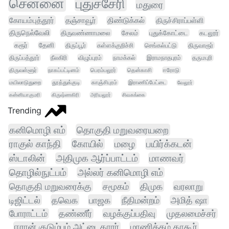
சென்னை
புதுச்சேரி
மதுரை
கோயம்புத்தூர்
தஞ்சாவூர்
திண்டுக்கல்
திருச்சிராப்பள்ளி
திருநெல்வேலி
திருவண்ணாமலை
சேலம்
புதுக்கோட்டை
கடலூர்
கரூர்
தேனி
திருப்பூர்
கள்ளக்குறிச்சி
செங்கல்பட்டு
திருவாரூர்
திருப்பத்தூர்
நீலகிரி
விழுப்புரம்
நாமக்கல்
இராமநாதபுரம்
தருமபுரி
திருவள்ளூர்
நாகப்பட்டினம்
பெரம்பலூர்
தென்காசி
ஈரோடு
மயிலாடுதுறை
தூத்துக்குடி
காஞ்சிபுரம்
இராணிப்பேட்டை
வேலூர்
கன்னியாகுமரி
கிருஷ்ணகிரி
அரியலூர்
சிவகங்கை
Trending
கனிமொழி எம்
தொகுதி மறுவரையறை
ராகுல் காந்தி
கோயில்
மழை
பயிர்க்கடன்
ஸ்டாலின்
அதிமுக ஆர்ப்பாட்டம்
மாணவர்
தொழில்நுட்பம்
அல்லர் கனிமொழி எம்
தொகுதி மறுவரைக்கு
சமூகம்
திமுக
வரலாறு
டிஜிட்டல்
தவெக
பாஜக
நீதிமன்றம்
அமித் ஷா
போராட்டம்
தண்ணீர்
வழக்குப்பதிவு
முதலமைச்சர்
ஈரான் குடும்பம் அட்டைதாரர்
மாணிக்கம் தாகூர்