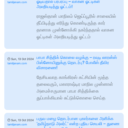
ஓடியதால் பரபரப்பு – வாகன ஓட்டிகள்
tamiljanam.com
அலறியடித்து ஓட்டம்!
ராஜஸ்தான் மாநிலம் ஜெய்ப்பூரில் சாலையில்
தீப்பிடித்து எரிந்து கொண்டிருந்த கார்
தானாக முன்னோக்கி நகர்ந்ததால் வாகன
ஓட்டிகள் அலறியடித்து ஓட்டம்
பாபா சித்திக் கொலை வழக்கு – ரவுடி லாரன்ஸ்
🕑
Sun, 13 Oct 2024
பிஸ்னோயினுக்கு தொடர்பு? போலீஸ் தீவிர
tamiljanam.com
விசாரணை!
தேசியவாத காங்கிரஸ் கட்சியின் மூத்த
தலைவரும், மகாராஷ்டிர மாநில முன்னாள்
அமைச்சருமான பாபா சித்திக்கை
துப்பாக்கியால் சுட்டுக்கொலை செய்த
பருவ மழை தொடர்பான புகார்களை அளிக்க
🕑
Sun, 13 Oct 2024
‘தமிழ்நாடு அலர்ட்’ என்ற புதிய செயலி – துணை
tamiljanam.com