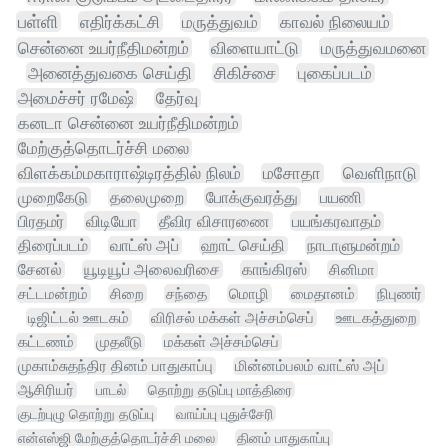
பள்ளி
எதிர்க்கட்சி
மருத்துவம்
காவல் நிலையம்
சென்னை உயர்நீதிமன்றம்
விளையாட்டு
மருத்துவமனை
அனைத்துவகை செய்தி
சிகிச்சை
புகைப்படம்
அமைச்சர் ரமேஷ்
தேர்வு
கனடா சென்னை உயர்நீதிமன்றம்
மேற்குத்தொடர்ச்சி மலை
விளக்கம்மகாராஷ்டிரத்தில் நிலம்
மசோதா
வெளிநாடு
முறைகேடு
தலைமுறை
போக்குவரத்து
பயணி
பிரதமர்
விடியோ
தீவிர விசாரணை
பயங்கரவாதம்
திரைப்படம்
வாட்ஸ் அப்
ஹாட் செய்தி
நாடாளுமன்றம்
சேனல்
யூடியூப் அலைவரிசை
காங்கிரஸ்
சினிமா
சட்டமன்றம்
சிறை
சந்தை
மொழி
மைதானம்
நிபுணர்
டிஜிட்டல் ஊடகம்
விரிசல் மக்கள் அச்சம்செப்
ஊடகத்துறை
கட்டணம்
முதலீடு
மக்கள் அச்சம்செப்
முகாம்சுதந்திர தினம் பாதுகாப்பு
மின்னம்பலம் வாட்ஸ் அப்
ஆசிரியர்
பாடல்
தொற்று தடுப்பு மாத்திரை
குடற்புழு தொற்று தடுப்பு
வாய்ப்பு புதுச்சேரி
என்எஸ்ஜி மேற்குத்தொடர்ச்சி மலை
தினம் பாதுகாப்பு