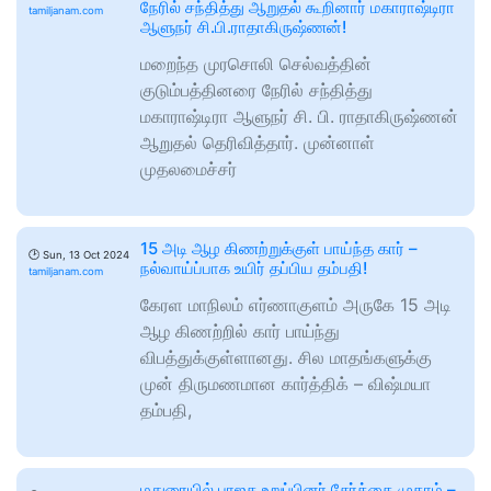
நேரில் சந்தித்து ஆறுதல் கூறினார் மகாராஷ்டிரா
tamiljanam.com
ஆளுநர் சி.பி.ராதாகிருஷ்ணன்!
மறைந்த முரசொலி செல்வத்தின்
குடும்பத்தினரை நேரில் சந்தித்து
மகாராஷ்டிரா ஆளுநர் சி. பி. ராதாகிருஷ்ணன்
ஆறுதல் தெரிவித்தார். முன்னாள்
முதலமைச்சர்
15 அடி ஆழ கிணற்றுக்குள் பாய்ந்த கார் –
🕑
Sun, 13 Oct 2024
நல்வாய்ப்பாக உயிர் தப்பிய தம்பதி!
tamiljanam.com
கேரள மாநிலம் எர்ணாகுளம் அருகே 15 அடி
ஆழ கிணற்றில் கார் பாய்ந்து
விபத்துக்குள்ளானது. சில மாதங்களுக்கு
முன் திருமணமான கார்த்திக் – விஷ்மயா
தம்பதி,
மதுரையில் பாஜக உறுப்பினர் சேர்க்கை முகாம் –