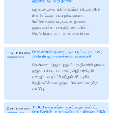
முதல்வர் உதயநிதி தகவல்!
பருவமழையை எதிர்கொள்ள தமிழக அரசு
மிக சிறப்பான நடவடிக்கைகளை
மேற்கொண்டு வருவதாக துணை
முதலமைச்சர் உதயநிதி ஸ்டாலின்
தெரிவித்துள்ளார். சென்னை ரிப்பன்
சென்னையில் நாளை முதல் படிப்படியாக மழை
🕑
Sun, 13 Oct 2024
அதிகரிக்கும் – பாலச்சந்திரன் தகவல்!
tamiljanam.com
சென்னை மற்றும் புறநகர் பகுதிகளில் நாளை
முதல் படிப்படியாக மழை அதிகரிக்கும்
என்றும், வரும் 15 மற்றும் 16 ஆகிய
தேதிகளில் கன முதல் மிக கனமழைக்கு
வாய்ப்பு
11,000 வைர கற்கள் மூலம் உருவாக்கப்பட்ட
🕑
Sun, 13 Oct 2024
தொழிலதிபர் டாடா உருவப்படம் – இணையத்தில்
tamiljanam.com