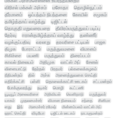
மக்கள் அச்சம்சென்னை உயர்நீதிமன்றம்
விரிசல் மக்கள் அச்சம்
மசோதா
தொழில்நுட்பம்
தீர்மானம்
ஒப்பந்தம் நிபந்தனை
கோயில்
சமூகம்
தமிழ்த்தாய் வாழ்த்து
டிஜிட்டல்
தொகுதி மறுவரையறை
தீவிரம்மருத்துவப் படிப்பு
தேர்வு
ஈரான்தமிழ்த்தாய் வாழ்த்து
தண்ணீர்
வழக்குப்பதிவு
வரலாறு
தரவரிசை பட்டியல்
பாஜக
திமுக
போராட்டம்
மருத்துவமனை
விமானம்
சிகிச்சை
பயணி
மருத்துவம்
திரைப்படம்
காவல் நிலையம்
அதிமுக
வாட்ஸ் அப்
சேனல்
விளையாட்டு
தேர்தல்
பிரதமர்
பல்கலைக்கழகம்
நீதிமன்றம்
தில்
அச்சு
அனைத்துவகை செய்தி
எதிர்க்கட்சி
பள்ளி
தொலைக்காட்சி ஊடகம்
சட்டமன்றம்
போக்குவரத்து
நடிகர்
மொழி
கூட்டணி
யூடியூப் அலைவரிசை
அறிவியல்
வெளிநாடு
மருத்துவர்
யாகம்
முதலமைச்சர்
விமான நிலையம்
சந்தை
சினிமா
ளது
இந்
அமைச்சர் ரமேஷ்
மின்னம்பலம் வாட்ஸ் அப்
ஹாட் செய்தி
விடியோ
டிஜிட்டல் ஊடகம்
நாடாளுமன்றம்