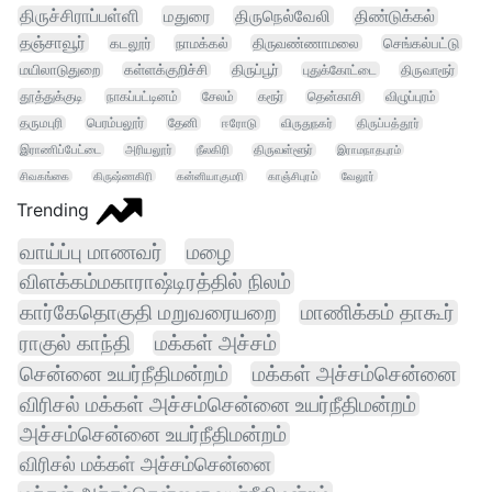
திருச்சிராப்பள்ளி
மதுரை
திருநெல்வேலி
திண்டுக்கல்
தஞ்சாவூர்
கடலூர்
நாமக்கல்
திருவண்ணாமலை
செங்கல்பட்டு
மயிலாடுதுறை
கள்ளக்குறிச்சி
திருப்பூர்
புதுக்கோட்டை
திருவாரூர்
தூத்துக்குடி
நாகப்பட்டினம்
சேலம்
கரூர்
தென்காசி
விழுப்புரம்
தருமபுரி
பெரம்பலூர்
தேனி
ஈரோடு
விருதுநகர்
திருப்பத்தூர்
இராணிப்பேட்டை
அரியலூர்
நீலகிரி
திருவள்ளூர்
இராமநாதபுரம்
சிவகங்கை
கிருஷ்ணகிரி
கன்னியாகுமரி
காஞ்சிபுரம்
வேலூர்
Trending
வாய்ப்பு மாணவர்
மழை
விளக்கம்மகாராஷ்டிரத்தில் நிலம்
கார்கேதொகுதி மறுவரையறை
மாணிக்கம் தாகூர்
ராகுல் காந்தி
மக்கள் அச்சம்
சென்னை உயர்நீதிமன்றம்
மக்கள் அச்சம்சென்னை
விரிசல் மக்கள் அச்சம்சென்னை உயர்நீதிமன்றம்
அச்சம்சென்னை உயர்நீதிமன்றம்
விரிசல் மக்கள் அச்சம்சென்னை