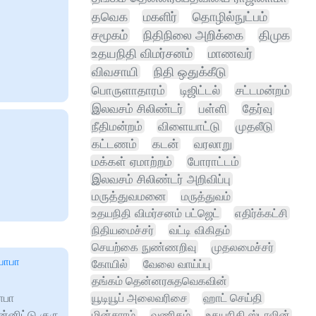
தவெக
மகளிர்
தொழில்நுட்பம்
சமூகம்
நிதிநிலை அறிக்கை
திமுக
உதயநிதி விமர்சனம்
மாணவர்
விவசாயி
நிதி ஒதுக்கீடு
பொருளாதாரம்
டிஜிட்டல்
சட்டமன்றம்
இலவசம் சிலிண்டர்
பள்ளி
தேர்வு
நீதிமன்றம்
விளையாட்டு
முதலீடு
கட்டணம்
கடன்
வரலாறு
மக்கள் ஏமாற்றம்
போராட்டம்
இலவசம் சிலிண்டர் அறிவிப்பு
மருத்துவமனை
மருத்துவம்
உதயநிதி விமர்சனம் பட்ஜெட்
எதிர்க்கட்சி
நிதியமைச்சர்
வட்டி விகிதம்
செயற்கை நுண்ணறிவு
முதலமைச்சர்
பாபா
கோயில்
வேலை வாய்ப்பு
தங்கம் தென்னரசுதவெகவின்
ாபா
யூடியூப் அலைவரிசை
ஹாட் செய்தி
னிட்டு குரு
மின்சாரம்
வணிகம்
உதயநிதி ஸ்டாலின்