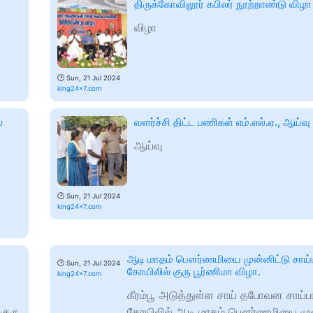
திருக்கோவிலூர் கபிலர் நூற்றாண்டு விழா
விழா
🕑
Sun, 21 Jul 2024
king24x7.com
்
வளர்ச்சி திட்ட பணிகள் எம்.எல்.ஏ., ஆய்வு
ஆய்வு
🕑
Sun, 21 Jul 2024
king24x7.com
ஆடி மாதம் பௌர்ணமியை முன்னிட்டு சாய்
🕑
Sun, 21 Jul 2024
கோயிலில் குரு பூர்ணிமா விழா.
king24x7.com
கீரம்பூ அடுத்துள்ள சாய் தபோவன சாய்ப
குரு
கோயிலில் ஆடி மாதம் பௌர்ணமியை முன்