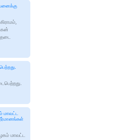
்பனைக்கு
கிராமம்,
ுகன்
் தடை
ெற்றது.
ைபெற்றது.
ம் மாவட்ட
ீர்மானங்கள்
ழகம் மாவட்ட