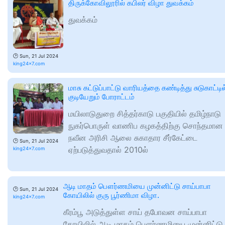
திருக்கோவிலூரில் கபிலர் விழா துவக்கம்
துவக்கம்
🕑
Sun, 21 Jul 2024
king24x7.com
மாசு கட்டுப்பாட்டு வாரியத்தை கண்டித்து சுடுகாட்டில
குடியேறும் போராட்டம்
மயிலாடுதுறை சித்தர்காடு பகுதியில் தமிழ்நாடு
நுகர்பொருள் வாணிப கழகத்திற்கு சொந்தமான
நவீன அரிசி ஆலை சுகாதார சீர்கேட்டை
🕑
Sun, 21 Jul 2024
ஏற்படுத்துவதால் 2010ல்
king24x7.com
ஆடி மாதம் பௌர்ணமியை முன்னிட்டு சாய்பாபா
🕑
Sun, 21 Jul 2024
கோயிலில் குரு பூர்ணிமா விழா.
king24x7.com
கீரம்பூ அடுத்துள்ள சாய் தபோவன சாய்பாபா
கோயிலில் ஆடி மாதம் பௌர்ணமியை முன்னிட்டு 