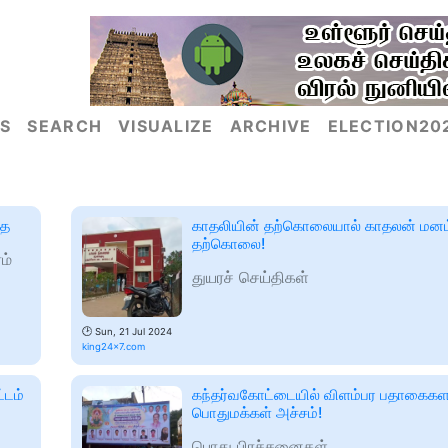
S
SEARCH
VISUALIZE
ARCHIVE
ELECTION20
தை
காதலியின் தற்கொலையால் காதலன் மனம்
தற்கொலை!
ம்
துயரச் செய்திகள்
🕑
Sun, 21 Jul 2024
king24x7.com
்டம்
கந்தர்வகோட்டையில் விளம்பர பதாகைகள
பொதுமக்கள் அச்சம்!
பொது பிரச்சனைகள்