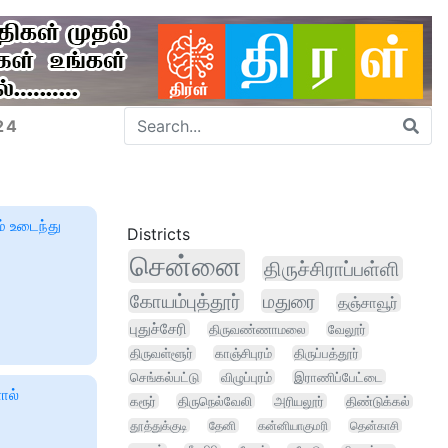
24
 உடைந்து
Districts
சென்னை
திருச்சிராப்பள்ளி
கோயம்புத்தூர்
மதுரை
தஞ்சாவூர்
புதுச்சேரி
திருவண்ணாமலை
வேலூர்
திருவள்ளூர்
காஞ்சிபுரம்
திருப்பத்தூர்
செங்கல்பட்டு
விழுப்புரம்
இராணிப்பேட்டை
ால்
கரூர்
திருநெல்வேலி
அரியலூர்
திண்டுக்கல்
தூத்துக்குடி
தேனி
கன்னியாகுமரி
தென்காசி