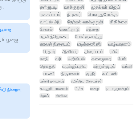
ு.
தள்ளுபடி
வாக்குறுதி
முதல்வர் விஜய்
புகைப்படம்
நிபுணர்
பொழுதுபோக்கு
வாட்ஸ் அப்
தேர்தல் வாக்குறுதி
சிகிச்சை
ி பூஜை
சேனல்
வெளிநாடு
சந்தை
உதவித்தொகை
போக்குவரத்து
ூமி பூஜை
காவல் நிலையம்
மடிக்கணினி
வாழ்வாதாரம்
பிரதமர்
ஆசிரியர்
திரைப்படம்
ரயில்
காடு
வரி
அறிவியல்
தலைமுறை
போர்
தொகுதி
வழக்குப்பதிவு
சுற்றுச்சூழல்
வங்கி
பயணி
திருமணம்
குடிநீர்
கூட்டணி
பள்ளி மாணவர்
ரயில்வே அமைச்சர்
கல்லூரி மாணவர்
அச்சு
மழை
நாடாளுமன்றம்
ண்டு நிறைவு
நோய்
சினிமா