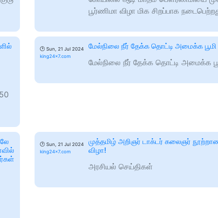
பூர்ணிமா விழா மிக சிறப்பாக நடைபெற்றத
ளில்
மேல்நிலை நீர் தேக்க தொட்டி அமைக்க பூம
🕑
Sun, 21 Jul 2024
king24x7.com
மேல்நிலை நீர் தேக்க தொட்டி அமைக்க ப
250
தலே
முத்தமிழ் அறிஞர் டாக்டர் கலைஞர் நூற்றா
🕑
Sun, 21 Jul 2024
ோவில்
விழா!
king24x7.com
ர்கள்
அரசியல் செய்திகள்