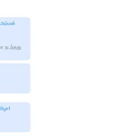
 அம்மன்
ா நடந்தது
விழா!