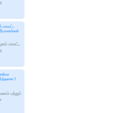
ு
ம் மாவட்ட
ீர்மானங்கள்
ழகம் மாவட்ட
ு
ர்ணிமா
ார்த்தனை !
மணம் மற்றும்
ை