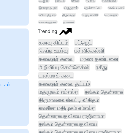
கடலூர்
நீலகிரி
சேலம்
ஈரோடு
சிவகங்கை
இராமநாதபுரம்
விருதுநகர்
புதுக்கோட்டை
நாகப்பட்டினம்
மயிலாடுதுறை
திருவாரூர்
கிருஷ்ணகிரி
பெரம்பலூர்
கள்ளக்குறிச்சி
நாமக்கல்
Trending
கனவு திட்டம்
பட்ஜெட்
நிஃப்டி உயர்வு
பள்ளிக்கல்வி
கலைஞர் கனவு
மரண தண்டனை
அறிவிப்பு சென்செக்ஸ்
ரசீது
டாஸ்மாக் கடை
கலைஞர் கனவு திட்டம்
ாடகம்
மதிமுகம் எம்எல்ஏ
தங்கம் தென்னரசு
திருமாவளவன்வட்டி விகிதம்
வைகோ மதிமுகம் எம்எல்ஏ
தென்னரசுபதவியை ராஜினாமா
தங்கம் தென்னரசுபதவியை
தங்கம் தென்னரசுபதவியை ராஜினாமா