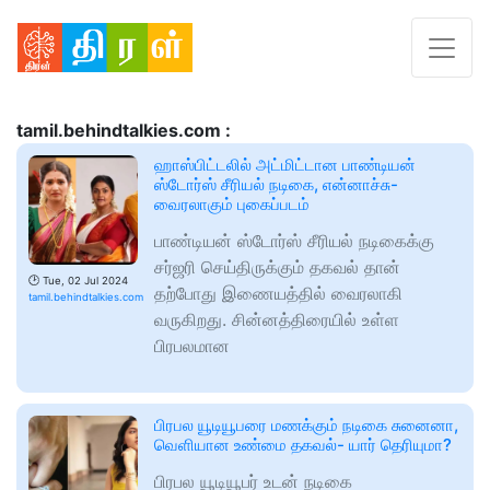
tamil.behindtalkies.com :
ஹாஸ்பிட்டலில் அட்மிட்டான பாண்டியன்
ஸ்டோர்ஸ் சீரியல் நடிகை, என்னாச்சு-
வைரலாகும் புகைப்படம்
பாண்டியன் ஸ்டோர்ஸ் சீரியல் நடிகைக்கு
சர்ஜரி செய்திருக்கும் தகவல் தான்
🕑
Tue, 02 Jul 2024
தற்போது இணையத்தில் வைரலாகி
tamil.behindtalkies.com
வருகிறது. சின்னத்திரையில் உள்ள
பிரபலமான
பிரபல யூடியூபரை மணக்கும் நடிகை சுனைனா,
வெளியான உண்மை தகவல்- யார் தெரியுமா?
பிரபல யூடியூபர் உடன் நடிகை