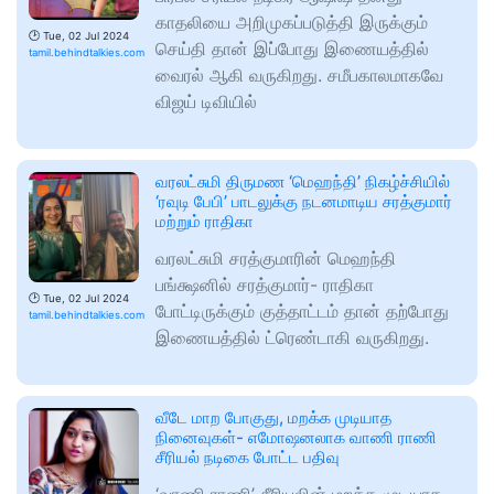
காதலியை அறிமுகப்படுத்தி இருக்கும்
🕑
Tue, 02 Jul 2024
செய்தி தான் இப்போது இணையத்தில்
tamil.behindtalkies.com
வைரல் ஆகி வருகிறது. சமீபகாலமாகவே
விஜய் டிவியில்
வரலட்சுமி திருமண ‘மெஹந்தி’ நிகழ்ச்சியில்
‘ரவுடி பேபி’ பாடலுக்கு நடனமாடிய சரத்குமார்
மற்றும் ராதிகா
வரலட்சுமி சரத்குமாரின் மெஹந்தி
பங்க்ஷனில் சரத்குமார்- ராதிகா
🕑
Tue, 02 Jul 2024
போட்டிருக்கும் குத்தாட்டம் தான் தற்போது
tamil.behindtalkies.com
இணையத்தில் ட்ரெண்டாகி வருகிறது.
வீடே மாற போகுது, மறக்க முடியாத
நினைவுகள்- எமோஷனலாக வாணி ராணி
சீரியல் நடிகை போட்ட பதிவு