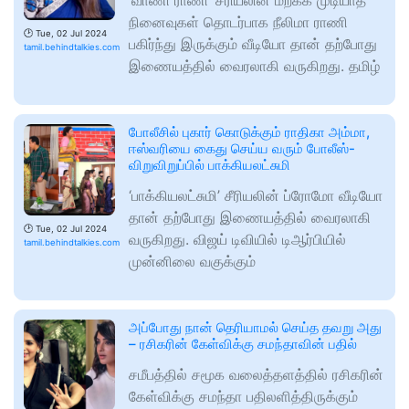
‘வாணி ராணி’ சீரியலின் மறக்க முடியாத
நினைவுகள் தொடர்பாக நீலிமா ராணி
🕑
Tue, 02 Jul 2024
பகிர்ந்து இருக்கும் வீடியோ தான் தற்போது
tamil.behindtalkies.com
இணையத்தில் வைரலாகி வருகிறது. தமிழ்
போலீசில் புகார் கொடுக்கும் ராதிகா அம்மா,
ஈஸ்வரியை கைது செய்ய வரும் போலீஸ்-
விறுவிறுப்பில் பாக்கியலட்சுமி
‘பாக்கியலட்சுமி’ சீரியலின் ப்ரோமோ வீடியோ
தான் தற்போது இணையத்தில் வைரலாகி
🕑
Tue, 02 Jul 2024
வருகிறது. விஜய் டிவியில் டிஆர்பியில்
tamil.behindtalkies.com
முன்னிலை வகுக்கும்
அப்போது நான் தெரியாமல் செய்த தவறு அது
– ரசிகரின் கேள்விக்கு சமந்தாவின் பதில்
சமீபத்தில் சமூக வலைத்தளத்தில் ரசிகரின்
கேள்விக்கு சமந்தா பதிலளித்திருக்கும்