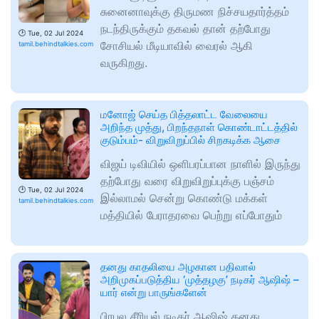
சுனைனாவுக்கு திருமண நிச்சயதார்த்தம்
நடந்திருக்கும் தகவல் தான் தற்போது
🕑
Tue, 02 Jul 2024
சோசியல் மீடியாவில் வைரல் ஆகி
tamil.behindtalkies.com
வருகிறது.
மனோஜ் செய்த பித்தலாட்ட வேலையை
அறிந்த முத்து, பிறந்தநாள் கொண்டாட்டத்தில்
குடும்பம்- விறுவிறுப்பில் சிறகடிக்க ஆசை
விஜய் டிவியில் ஒளிபரப்பான நாளில் இருந்து
தற்போது வரை விறுவிறுப்புக்கு பஞ்சம்
🕑
Tue, 02 Jul 2024
இல்லாமல் சென்று கொண்டு மக்கள்
tamil.behindtalkies.com
மத்தியில் பேராதரவை பெற்று எப்போதும்
தனது காதலியை அழகான பதிவால்
அறிமுகப்படுத்திய ‘முத்தழகு’ நடிகர் ஆஷிஷ் –
யார் என்று பாருங்களேன்
பிரபல சீரியல் நடிகர் ஆஷிஷ் தனது