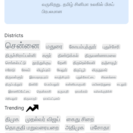
வருகிறது. தமிழ் சினிமா உலகில் மிகப்
பிரபலமான
Districts
சென்னை
மதுரை
கோயம்புத்தூர்
புதுச்சேரி
திருச்சிராப்பள்ளி
கரூர்
திண்டுக்கல்
திருவண்ணாமலை
செங்கல்பட்டு
தூத்துக்குடி
தேனி
திருநெல்வேலி
தஞ்சாவூர்
ஈரோடு
சேலம்
விழுப்புரம்
வேலூர்
திருப்பூர்
விருதுநகர்
திருவள்ளூர்
இராமநாதபுரம்
காஞ்சிபுரம்
புதுக்கோட்டை
சிவகங்கை
திருப்பத்தூர்
நீலகிரி
பெரம்பலூர்
கன்னியாகுமரி
மயிலாடுதுறை
கடலூர்
இராணிப்பேட்டை
தென்காசி
தருமபுரி
நாமக்கல்
கள்ளக்குறிச்சி
அரியலூர்
திருவாரூர்
நாகப்பட்டினம்
Trending
திமுக
முதல்வர் விஜய்
கைது சிறை
தொகுதி மறுவரையறை
அதிமுக
மசோதா