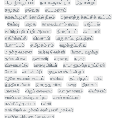
தொழில்நுட்பம்
நாடாளுமன்றம்
நீதிமன்றம்
சமூகம்
தவெக
சட்டமன்றம்
தாகூர்பழனி கோயில் நிலம்
அனைத்துக்கட்சிக் கூட்டம்
தேர்வு
பாஜக
சாலையோரம் கடை
டிஜிட்டல்
உயிரிழப்புமேட்டூா் அணை
திரைப்படம்
கூட்டணி
எதிர்க்கட்சி
விவசாயி
பாதுகாப்பு ஒப்பந்தம்
போராட்டம்
தமிழகம் எம்
வழக்குப்பதிவு
மருத்துவமனை
உயர்வு வெள்ளி
மோசடி வழக்கு
தங்க விலை
தண்ணீர்
வரலாறு
நடிகர்
விளையாட்டு
உணவு பிரியர்
நாடாளுமன்ற உறுப்பினர்
சேனல்
வாட்ஸ் அப்
முதலமைச்சர் விஜய்
ஆலோசனைக் கூட்டம்
சினிமா
குட் நியூஸ்
ரயில்
இந்தியா சீனம்
நீர்வரத்து சரிவு
மழை
தீர்மானம்
மாணவர்
விஜய் தலைமை
பொருளாதாரம்
விமர்சனம்
சாம்பியன் பிரக்ஞானந்தா
செஸ் சாம்பியன்
எஃப்சிஆர்ஏ சட்டம்
பள்ளி
காங்கிரஸ் அழுத்தம் அன்புமணிமுதல்வர்
கனிமொழிதிமுக நிலைப்பாடு