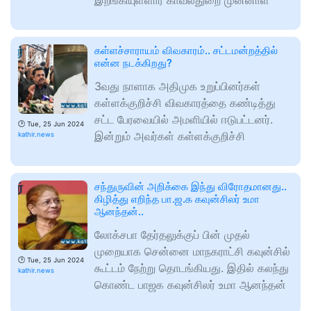
இறங்கியுள்ளார் காவல்துறை முன்னாள்
கள்ளச்சாராயம் விவகாரம்.. சட்டமன்றத்தில்
என்ன நடக்கிறது?
3வது நாளாக அதிமுக உறுப்பினர்கள்
கள்ளக்குறிச்சி விவகாரத்தை கண்டித்து
சட்ட பேரவையில் அமளியில் ஈடுபட்டனர்.
🕑
Tue, 25 Jun 2024
இன்றும் அவர்கள் கள்ளக்குறிச்சி
kathir.news
சந்துருவின் அறிக்கை இந்து விரோதமானது..
கிழித்து எறிந்த பா.ஜ.க கவுன்சிலர் உமா
ஆனந்தன்..
லோக்சபா தேர்தலுக்குப் பின் முதல்
முறையாக சென்னை மாநகராட்சி கவுன்சில்
🕑
Tue, 25 Jun 2024
கூட்டம் நேற்று தொடங்கியது. இதில் கலந்து
kathir.news
கொண்ட பாஜக கவுன்சிலர் உமா ஆனந்தன்