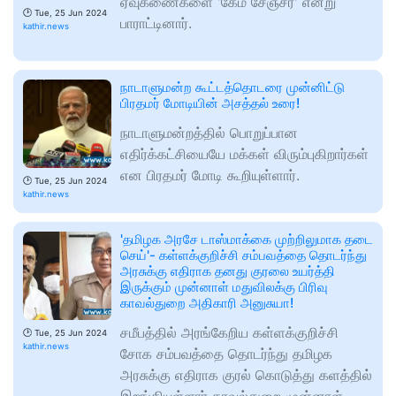
ஏவுகணைகளை 'கேம் சேஞ்சர்' என்று
🕑
Tue, 25 Jun 2024
பாராட்டினார்.
kathir.news
நாடாளுமன்ற கூட்டத்தொடரை முன்னிட்டு
பிரதமர் மோடியின் அசத்தல் உரை!
நாடாளுமன்றத்தில் பொறுப்பான
எதிர்க்கட்சியையே மக்கள் விரும்புகிறார்கள்
என பிரதமர் மோடி கூறியுள்ளார்.
🕑
Tue, 25 Jun 2024
kathir.news
'தமிழக அரசே டாஸ்மாக்கை முற்றிலுமாக தடை
செய்'- கள்ளக்குறிச்சி சம்பவத்தை தொடர்ந்து
அரசுக்கு எதிராக தனது குரலை உயர்த்தி
இருக்கும் முன்னாள் மதுவிலக்கு பிரிவு
காவல்துறை அதிகாரி அனுசுயா!
சமீபத்தில் அரங்கேறிய கள்ளக்குறிச்சி
🕑
Tue, 25 Jun 2024
kathir.news
சோக சம்பவத்தை தொடர்ந்து தமிழக
அரசுக்கு எதிராக குரல் கொடுத்து களத்தில்