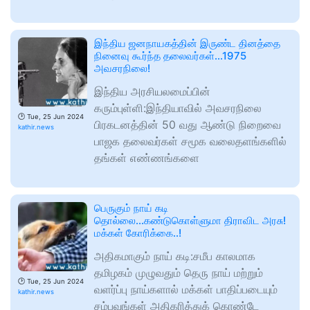
இந்திய ஜனநாயகத்தின் இருண்ட தினத்தை
நினைவு கூர்ந்த தலைவர்கள்...1975
அவசரநிலை!
இந்திய அரசியலமைப்பின்
கரும்புள்ளி:இந்தியாவில் அவசரநிலை
🕑
Tue, 25 Jun 2024
பிரகடனத்தின் 50 வது ஆண்டு நிறைவை
kathir.news
பாஜக தலைவர்கள் சமூக வலைதளங்களில்
தங்கள் எண்ணங்களை
பெருகும் நாய் கடி
தொல்லை...கண்டுகொள்ளுமா திராவிட அரசு!
மக்கள் கோரிக்கை..!
அதிகமாகும் நாய் கடி:சமீப காலமாக
தமிழகம் முழுவதும் தெரு நாய் மற்றும்
🕑
Tue, 25 Jun 2024
வளர்ப்பு நாய்களால் மக்கள் பாதிப்படையும்
kathir.news
சம்பவங்கள் அதிகரித்துக் கொண்டே