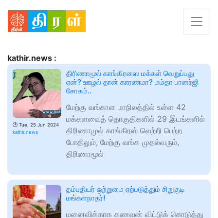
kathir.news :
திரிணாமூல் காங்கிரஸை மக்கள் வெறுப்பது
ஏன்? ஊழல் தான் காரணமா? மம்தா பானர்ஜி
சோகம்..
மேற்கு வங்காள மாநிலத்தில் உள்ள 42
மக்களவைத் தொகுதிகளில் 29 இடங்களில்
🕑
Tue, 25 Jun 2024
திரிணாமுல் காங்கிரஸ் வெற்றி பெற்ற
kathir.news
போதிலும், மேற்கு வங்க முதல்வரும்,
திரிணாமூல்
தம்பதியர் ஒற்றுமை ஏற்படுத்தும் சிறுகுடி
மங்களநாதர்!
மனைவிக்காக கணவன் விட்டுக் கொடுத்து