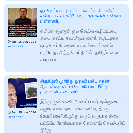
குலதெய்வ வழிபாட்டை ஒழிக்க வேண்டும்
என்றாரா கவர்னர்? பரவும் தகவலின் உண்மை
பின்னணி..
தமிழக ஆளுநர் குல தெய்வ வழிபாட்டை
தடை செய்ய வேண்டும் எனக் கூறியதாக
🕑
Tue, 25 Jun 2024
ஒரு செய்தி சமூக வலைத்தளங்களில்
kathir.news
பரவியது. அந்த செய்தியில், தமிழர்களை
சாராயம்
திருத்தேர் முறிந்து ஒருவர் பலி.. அரசே
ஆலயத்தை விட்டு வெளியேறு.. இந்து
முன்னணி கண்டனம்..
இந்து முன்னணி அமைப்பினர் தன்னுடைய
சமூக வலைதள பக்கங்களில், இந்து
🕑
Tue, 25 Jun 2024
கோவில்களிலிருந்து வரும் வருமானத்தை
kathir.news
மட்டுமே நோக்கமாகக் கொண்டு செயல்படும்
இந்து