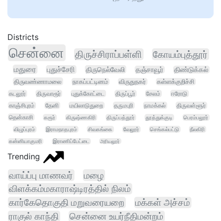
Districts
சென்னை
திருச்சிராப்பள்ளி
கோயம்புத்தூர்
மதுரை
புதுச்சேரி
திருநெல்வேலி
தஞ்சாவூர்
திண்டுக்கல்
திருவண்ணாமலை
நாகப்பட்டினம்
விருதுநகர்
கள்ளக்குறிச்சி
கடலூர்
திருவாரூர்
புதுக்கோட்டை
திருப்பூர்
சேலம்
ஈரோடு
காஞ்சிபுரம்
தேனி
மயிலாடுதுறை
தருமபுரி
நாமக்கல்
திருவள்ளூர்
தென்காசி
கரூர்
கிருஷ்ணகிரி
திருப்பத்தூர்
தூத்துக்குடி
பெரம்பலூர்
விழுப்புரம்
இராமநாதபுரம்
சிவகங்கை
வேலூர்
செங்கல்பட்டு
நீலகிரி
கன்னியாகுமரி
இராணிப்பேட்டை
அரியலூர்
Trending
வாய்ப்பு மாணவர்
மழை
விளக்கம்மகாராஷ்டிரத்தில் நிலம்
கார்கேதொகுதி மறுவரையறை
மக்கள் அச்சம்
ராகுல் காந்தி
சென்னை உயர்நீதிமன்றம்