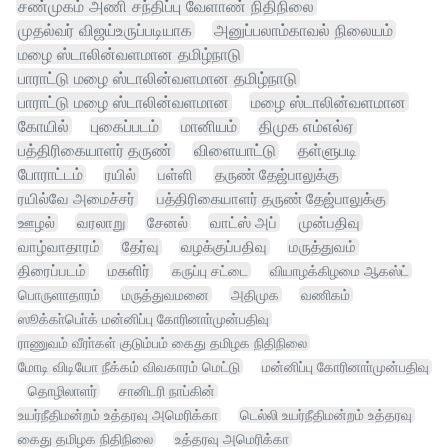
சண்முகம் அணி சந்திப்பு வேளாண் நிதிநிலை
முதல்வர் விஜய்உருப்படியாக
அனுப்பலாம்காவல் நிலையம்
மழை ஸ்டாலின்வளமான தமிழ்நாடு
பாராட்டு மழை ஸ்டாலின்வளமான தமிழ்நாடு
பாராட்டு மழை ஸ்டாலின்வளமான
மழை ஸ்டாலின்வளமான
கோயில்
புகைப்படம்
மானியம்
திமுக எம்எல்ஏ
பத்திரிகையாளர் தருண்
விளையாட்டு
தள்ளுபடி
போராட்டம்
ரயில்
பள்ளி
தருண் தேஜ்பாலுக்கு
ரயில்வே அமைச்சர்
பத்திரிகையாளர் தருண் தேஜ்பாலுக்கு
ஊழல்
வரலாறு
சேனல்
வாட்ஸ் அப்
முன்பதிவு
வாழ்வாதாரம்
தேர்வு
வழக்குப்பதிவு
மருத்துவம்
திரைப்படம்
மகளிர்
கருப்பு சட்டை
வியாழக்கிழமை ஆகஸ்ட்
பொருளாதாரம்
மருத்துவமனை
அதிமுக
வணிகம்
ஸூக்கா்பொ்க் மன்னிப்பு கோரினாா்முன்பதிவு
ராணுவம் வீரா்கள் குடும்பம் கைது தமிழக நிதிநிலை
மோடி விடியோ நீக்கம் விவகாரம் மெட்டு
மன்னிப்பு கோரினாா்முன்பதிவு
தொழிலாளர்
சானிடரி நாப்கின்
உயர்நீதிமன்றம் உத்தரவு அமெரிக்கா
டெல்லி உயர்நீதிமன்றம் உத்தரவு
கைது தமிழக நிதிநிலை
உத்தரவு அமெரிக்கா