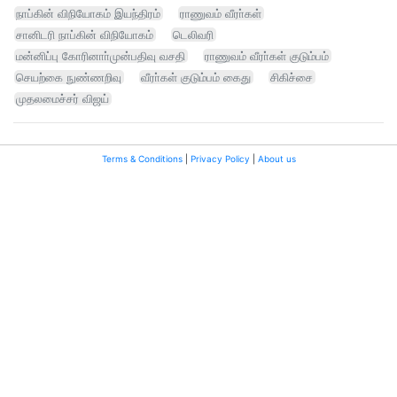
நாப்கின் விநியோகம் இயந்திரம்
ராணுவம் வீரா்கள்
சானிடரி நாப்கின் விநியோகம்
டெலிவரி
மன்னிப்பு கோரினாா்முன்பதிவு வசதி
ராணுவம் வீரா்கள் குடும்பம்
செயற்கை நுண்ணறிவு
வீரா்கள் குடும்பம் கைது
சிகிச்சை
முதலமைச்சர் விஜய்
Terms & Conditions
|
Privacy Policy
|
About us