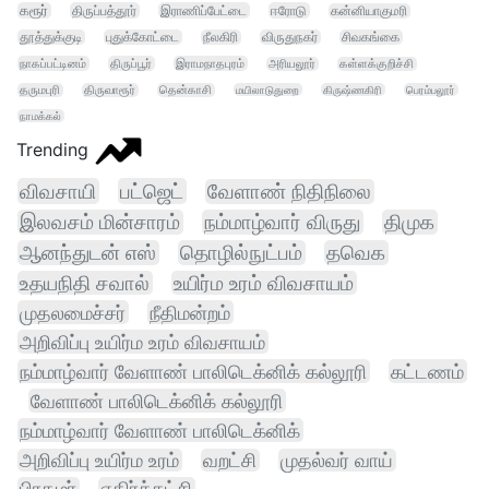
கரூர்
திருப்பத்தூர்
இராணிப்பேட்டை
ஈரோடு
கன்னியாகுமரி
தூத்துக்குடி
புதுக்கோட்டை
நீலகிரி
விருதுநகர்
சிவகங்கை
நாகப்பட்டினம்
திருப்பூர்
இராமநாதபுரம்
அரியலூர்
கள்ளக்குறிச்சி
தருமபுரி
திருவாரூர்
தென்காசி
மயிலாடுதுறை
கிருஷ்ணகிரி
பெரம்பலூர்
நாமக்கல்
Trending
விவசாயி
பட்ஜெட்
வேளாண் நிதிநிலை
இலவசம் மின்சாரம்
நம்மாழ்வார் விருது
திமுக
ஆனந்துடன் எஸ்
தொழில்நுட்பம்
தவெக
உதயநிதி சவால்
உயிர்ம உரம் விவசாயம்
முதலமைச்சர்
நீதிமன்றம்
அறிவிப்பு உயிர்ம உரம் விவசாயம்
நம்மாழ்வார் வேளாண் பாலிடெக்னிக் கல்லூரி
கட்டணம்
வேளாண் பாலிடெக்னிக் கல்லூரி
நம்மாழ்வார் வேளாண் பாலிடெக்னிக்
அறிவிப்பு உயிர்ம உரம்
வறட்சி
முதல்வர் வாய்
பிரதமர்
எதிர்க்கட்சி