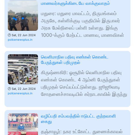
மாணவர்களுக்கிடையே வாக்குவாதம்
மதுரை: மதுரை மாவட்டம், திருமங்கலம்
அருகே, கள்ளிக்குடி பகுதியில் இருபாலர்
அரசு மேல்நிலைப் பள்ளி உள்ளது. இங்கு
1000-க்கும் மேற்பட்ட மாணவ, மாணவிகள்
🕑
Sat, 22 Jun 2024
policenewsplus.in
வெளிமாநில பதிவு எண்கள் கொண்ட
பேருந்துகள் பறிமுதல்
கிருஷ்ணகிரி: ஓசூரில் வெளிமாநில பதிவு
எண்கள் கொண்ட 4 ஆம்னி பேருந்துகள்
பறிமுதல் செய்யப்பட்டுள்ளது. ஜூஜூவாடி
🕑
Sat, 22 Jun 2024
சோதனைச்சாவடியில் கர்நாடகாவில் இருந்து
policenewsplus.in
வழிப்பறி சம்பவத்தில் ஈடுபட்ட குற்றவாளி
கைது
தஞ்சாவூர்: நகர உட்கோட்ட துணைக்காவல்