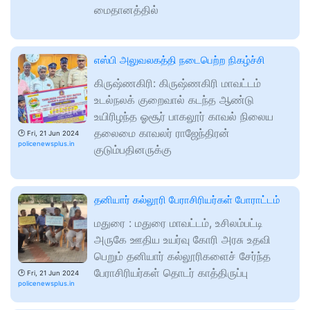
மைதானத்தில்
எஸ்பி அலுவலகத்தி நடைபெற்ற நிகழ்ச்சி
கிருஷ்ணகிரி: கிருஷ்ணகிரி மாவட்டம்
உடல்நலக் குறைவால் கடந்த ஆண்டு
உயிரிழந்த ஓசூர் பாகலூர் காவல் நிலைய
தலைமை காவலர் ராஜேந்திரன்
🕑
Fri, 21 Jun 2024
policenewsplus.in
குடும்பதினருக்கு
தனியார் கல்லூரி பேராசிரியர்கள் போராட்டம்
மதுரை : மதுரை மாவட்டம், உசிலம்பட்டி
அருகே ஊதிய உயர்வு கோரி அரசு உதவி
பெறும் தனியார் கல்லூரிகளைச் சேர்ந்த
பேராசிரியர்கள் தொடர் காத்திருப்பு
🕑
Fri, 21 Jun 2024
policenewsplus.in