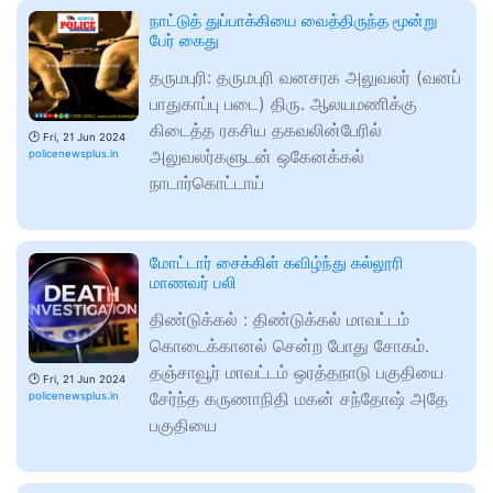
நாட்டுத் துப்பாக்கியை வைத்திருந்த மூன்று
பேர் கைது
தருமபுரி: தருமபுரி வனசரக அலுவலர் (வனப்
பாதுகாப்பு படை) திரு. ஆலயமணிக்கு
கிடைத்த ரகசிய தகவலின்பேரில்
🕑
Fri, 21 Jun 2024
அலுவலர்களுடன் ஒகேனக்கல்
policenewsplus.in
நாடார்கொட்டாய்
மோட்டார் சைக்கிள் கவிழ்ந்து கல்லூரி
மாணவர் பலி
திண்டுக்கல் : திண்டுக்கல் மாவட்டம்
கொடைக்கானல் சென்ற போது சோகம்.
தஞ்சாவூர் மாவட்டம் ஒரத்தநாடு பகுதியை
🕑
Fri, 21 Jun 2024
சேர்ந்த கருணாநிதி மகன் சந்தோஷ் அதே
policenewsplus.in
பகுதியை