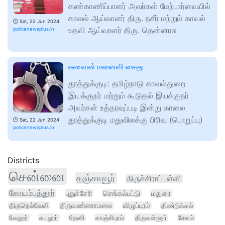
கண்காணிப்பாளர் அவர்கள் மேற்பார்வையில்
காவல் ஆய்வாளர் திரு. நசீர் மற்றும் காவல்
🕑
Sat, 22 Jun 2024
உதவி ஆய்வாளர் திரு. தென்னரசு
policenewsplus.in
கணவன் மனைவி கைது
தூத்துக்குடி: தமிழ்நாடு காவல்துறை
இயக்குநர் மற்றும் கூடுதல் இயக்குநர்
அவர்கள் உத்தரவுப்படி இன்று காலை
தூத்துக்குடி மதுவிலக்கு பிரிவு (பொறுப்பு)
🕑
Sat, 22 Jun 2024
policenewsplus.in
Districts
சென்னை
தஞ்சாவூர்
திருச்சிராப்பள்ளி
கோயம்புத்தூர்
புதுச்சேரி
செங்கல்பட்டு
மதுரை
திருநெல்வேலி
திருவண்ணாமலை
விழுப்புரம்
திண்டுக்கல்
வேலூர்
கடலூர்
தேனி
காஞ்சிபுரம்
திருவள்ளூர்
சேலம்