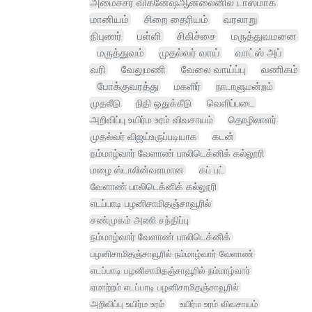
அமைச்சர் விக்னேஷ்ஆன்லைனில் டாஸ்மாக்
மானியம்
சிறை தைரியம்
வரலாறு
நிபுணர்
பள்ளி
சிகிச்சை
மருத்துவமனை
மருத்துவம்
முதல்வர் வாய்
வாட்ஸ் அப்
வரி
வேலுமணி
வேலை வாய்ப்பு
வணிகம்
போக்குவரத்து
மகளிர்
நாடாளுமன்றம்
முதலீடு
நிதி ஒதுக்கீடு
வெளிப்படை
அறிவிப்பு உயிர்ம உரம் விவசாயம்
தொழிலாளர்
முதல்வர் விஜய்உருப்படியாக
கடன்
நம்மாழ்வார் வேளாண் பாலிடெக்னிக் கல்லூரி
மழை ஸ்டாலின்வளமான
கப் பட்
வேளாண் பாலிடெக்னிக் கல்லூரி
எடப்பாடி பழனிசாமிதஞ்சாவூரில்
சண்முகம் அணி சந்திப்பு
நம்மாழ்வார் வேளாண் பாலிடெக்னிக்
பழனிசாமிதஞ்சாவூரில் நம்மாழ்வார் வேளாண்
எடப்பாடி பழனிசாமிதஞ்சாவூரில் நம்மாழ்வார்
ஏமாற்றம் எடப்பாடி பழனிசாமிதஞ்சாவூரில்
அறிவிப்பு உயிர்ம உரம்
உயிர்ம உரம் விவசாயம்