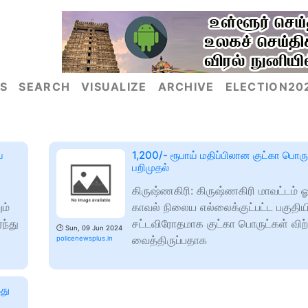
S
SEARCH
VISUALIZE
ARCHIVE
ELECTION20
ய
1,200/- ரூபாய் மதிப்பிலான குட்கா பொரு
பறிமுதல்
கிருஷ்ணகிரி: கிருஷ்ணகிரி மாவட்டம் ஓ
ும்
காவல் நிலைய எல்லைக்குட்பட்ட பகுதிய
ந்து
சட்டவிரோதமாக குட்கா பொருட்கள் விற
🕑
Sun, 09 Jun 2024
வைத்திருப்பதாக
policenewsplus.in
ைது