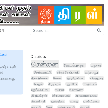
24
ட்கள்
Districts
சென்னை
கோயம்புத்தூர்
மதுரை
சூர் டவுன்
ில்
செங்கல்பட்டு
திருச்சிராப்பள்ளி
தஞ்சாவூர்
்பனைக்கு
திண்டுக்கல்
சேலம்
திருநெல்வேலி
விருதுநகர்
வேலூர்
விழுப்புரம்
புதுச்சேரி
காஞ்சிபுரம்
புதுக்கோட்டை
ஈரோடு
சிவகங்கை
திருப்பத்தூர்
இராமநாதபுரம்
திருவண்ணாமலை
திருவள்ளூர்
தூத்துக்குடி
கடலூர்
நாகப்பட்டினம்
தருமபுரி
தேனி
கன்னியாகுமரி
திருப்பூர்