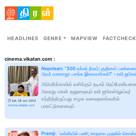
HEADLINES
GENRE
MAPVIEW
FACTCHECK
cinema.vikatan.com :
Nepolean: ”300 ஏக்கர் நிலம்; குதிரைப் பண்ணை
அவர் மகாராஜா பசங்க இளவரசர்கள்!” - ரவி ஐபிஎஸ
அமெரிக்காவில் வசிக்கும் நடிகர் நெப்போலியனை
அவரது மகன் தனுஷையும் ரவி ஐபிஎஸ்(ஓய்வு)
சந்தித்திருப்பது சமூக வலைதளங்களில்
🕑
Sat, 08 Jun 2024
பாராட்டுகளையும்
cinema.vikatan.com
Premji: `வங்கியில் பணி; காதலை முதலில் சொன