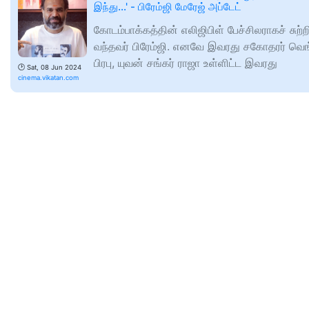
இந்து...' - பிரேம்ஜி மேரேஜ் அப்டேட்
கோடம்பாக்கத்தின் எலிஜிபிள் பேச்சிலராகச் சுற்ற
வந்தவர் பிரேம்ஜி. எனவே இவரது சகோதரர் வெங
பிரபு, யுவன் சங்கர் ராஜா உள்ளிட்ட இவரது
🕑
Sat, 08 Jun 2024
cinema.vikatan.com