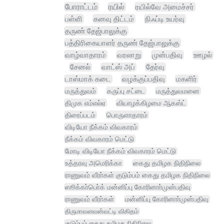
போராட்டம்
ரயில்
ரயில்வே அமைச்சர்
பள்ளி
கனவு திட்டம்
நிஃப்டி உயர்வு
தருண் தேஜ்பாலுக்கு
பத்திரிகையாளர் தருண் தேஜ்பாலுக்கு
வாழ்வாதாரம்
வரலாறு
முன்பதிவு
ஊழல்
சேனல்
வாட்ஸ் அப்
தேர்வு
டாஸ்மாக் கடை
வழக்குப்பதிவு
மகளிர்
மருத்துவம்
கருப்பு சட்டை
மருத்துவமனை
திமுக எம்எல்ஏ
வியாழக்கிழமை ஆகஸ்ட்
திரைப்படம்
பொருளாதாரம்
விடியோ நீக்கம் விவகாரம்
நீக்கம் விவகாரம் மெட்டு
மோடி விடியோ நீக்கம் விவகாரம் மெட்டு
உத்தரவு அமெரிக்கா
கைது தமிழக நிதிநிலை
ராணுவம் வீரா்கள் குடும்பம் கைது தமிழக நிதிநிலை
ஸூக்கா்பொ்க் மன்னிப்பு கோரினாா்முன்பதிவு
ராணுவம் வீரா்கள்
மன்னிப்பு கோரினாா்முன்பதிவு
திருமாவளவன்வட்டி விகிதம்
குடும்பம் கைது தமிழக நிதிநிலை