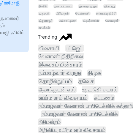
டி' ராமோஜி
நீலகிரி
நாகப்பட்டினம்
இராமநாதபுரம்
திருப்பூர்
தருமபுரி
அரியலூர்
தென்காசி
கள்ளக்குறிச்சி
பருமானவர்
திருவாரூர்
மயிலாடுதுறை
கிருஷ்ணகிரி
பெரம்பலூர்
ும்
நாமக்கல்
ோஜி ஃபிலிம்
Trending
விவசாயி
பட்ஜெட்
வேளாண் நிதிநிலை
இலவசம் மின்சாரம்
நம்மாழ்வார் விருது
திமுக
தொழில்நுட்பம்
தவெக
ஆனந்துடன் எஸ்
உதயநிதி சவால்
உயிர்ம உரம் விவசாயம்
கட்டணம்
நம்மாழ்வார் வேளாண் பாலிடெக்னிக் கல்லூரி
நம்மாழ்வார் வேளாண் பாலிடெக்னிக்
நீதிமன்றம்
அறிவிப்பு உயிர்ம உரம் விவசாயம்