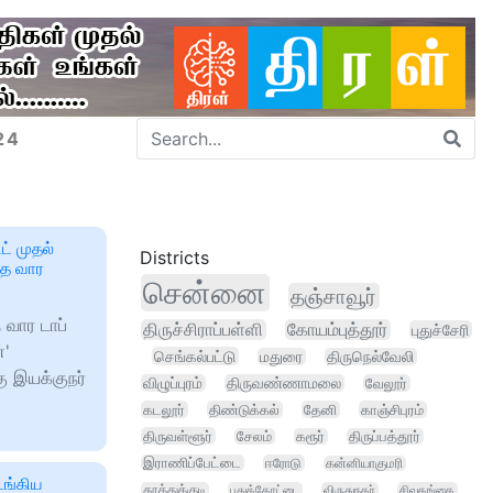
24
ட் முதல்
Districts
ந்த வார
சென்னை
தஞ்சாவூர்
 வார டாப்
திருச்சிராப்பள்ளி
கோயம்புத்தூர்
புதுச்சேரி
்'
செங்கல்பட்டு
மதுரை
திருநெல்வேலி
கு இயக்குநர்
விழுப்புரம்
திருவண்ணாமலை
வேலூர்
கடலூர்
திண்டுக்கல்
தேனி
காஞ்சிபுரம்
திருவள்ளூர்
சேலம்
கரூர்
திருப்பத்தூர்
இராணிப்பேட்டை
ஈரோடு
கன்னியாகுமரி
டங்கிய
தூத்துக்குடி
புதுக்கோட்டை
விருதுநகர்
சிவகங்கை