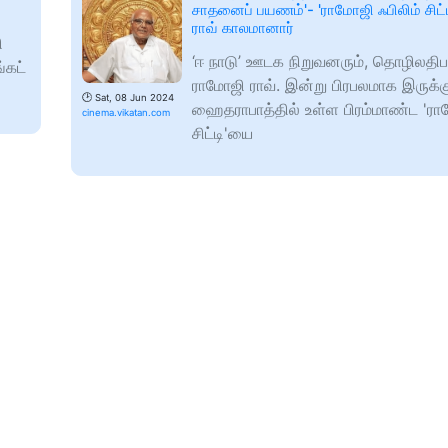
சாதனைப் பயணம்'- 'ராமோஜி ஃபிலிம் சிட்
ராவ் காலமானார்
ி
‘ஈ நாடு’ ஊடக நிறுவனரும், தொழிலதி
்கட்
ராமோஜி ராவ். இன்று பிரபலமாக இருக்க
🕑
Sat, 08 Jun 2024
ஹைதராபாத்தில் உள்ள பிரம்மாண்ட 'ராம
cinema.vikatan.com
சிட்டி'யை