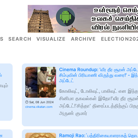
S
SEARCH
VISUALIZE
ARCHIVE
ELECTION20
Cinema Roundup: 'வீர தீர சூரன் அப்டே
்
சிம்புவின் பிரியாணி விருந்து வரை!' - இ
அப்டேட்
யும்
கோலிவுட், டோலிவுட், பாலிவுட் என இந்த
சினிமா தகவல்கள் இதோ!'வீர தீர சூரன
🕑
Sat, 08 Jun 2024
அப்டேட்!'சித்தா' திரைப்படத்திற்குப் பிற
cinema.vikatan.com
அருண் குமார்
்ன
Ramoji Rao:`பத்திரிகையாளராகத் தொ