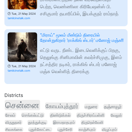
பெற்ற, வெண்ணிலா கிரியேஷன்ஸ் பி.
சசிகுமார் தயாரிப்பில், இயக்குநர் ராம்நாத்
🕑
Tue, 21 May 2024
tamilcinetalk.com
“மிராய்” மூலம் மீண்டும் திரையில்
தோன்றுகிறார் ‘ராக்கிங் ஸ்டார்’ மனோஜ் மஞ்சு!!
எட்டு வருட நீண்ட இடைவெளிக்குப் பிறகு,
தெலுங்கு சினிமாவின் கவர்ச்சிமுகு, இளம்
நட்சத்திர நடிகர், ராக்கிங் ஸ்டார் மனோஜ்
🕑
Tue, 21 May 2024
மஞ்சு வெள்ளித் திரைக்கு
tamilcinetalk.com
Districts
சென்னை
கோயம்புத்தூர்
மதுரை
தஞ்சாவூர்
சேலம்
செங்கல்பட்டு
திண்டுக்கல்
திருச்சிராப்பள்ளி
வேலூர்
விருதுநகர்
தூத்துக்குடி
இராமநாதபுரம்
திருநெல்வேலி
சிவகங்கை
புதுக்கோட்டை
புதுச்சேரி
காஞ்சிபுரம்
விழுப்புரம்