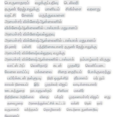
பொருளாதாரம்
வழக்குப்பதிவு
டெலிவரி
தருண் தேஜ்பாலுக்கு
மானியம்
சிகிச்சை
வரலாறு
வறட்சி
சேனல்
மருத்துவமனை
அமைச்சர் விக்னேஷ்ஆன்லைனில்
விக்னேஷ்ஆன்லைனில் டாஸ்மாக் மதுபானம்
அமைச்சர் விக்னேஷ்வல்லுறவு
அமைச்சர் விக்னேஷ்ஆன்லைனில் டாஸ்மாக் மதுபானம்
நிபுணர்
பள்ளி
பத்திரிகையாளர் தருண் தேஜ்பாலுக்கு
அமைச்சர் விக்னேஷ்வல்லுறவு வழக்கு
அமைச்சர் விக்னேஷ்ஆன்லைனில் டாஸ்மாக்
நம்மாழ்வார் விருது
வாட்ஸ் அப்
வெளிநாடு
கடன்
முதலீடு
வெளிப்படை
வேலை வாய்ப்பு
மக்களவை
சிறை தைரியம்
போக்குவரத்து
பயிர்க்கடன் தள்ளுபடி
நிதி ஒதுக்கீடு
தீர்மானம்
மற் றும்
காவல் நிலையம்
இந்
முதல்வர் விஜய்
வாடிக்கையாளர்
ஊடகத்துறை
நாடாளுமன்றம்
சினிமா
மகளிர்
நிதிநிலை அறிக்கை
விதை
பக்தர்
முதலமைச்சர் விஜய்
ளது
தலைமுறை
அனைத்துக்கட்சிக் கூட்டம்
வங்கி
நெல்
தார்
வருமானம்
வர்த்தகம்
தொழிலாளர்
செயற்கை நுண்ணறிவு
நிவாரணம்