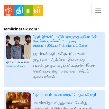
tamilcinetalk.com :
“சூரி இன்ஸ்ட்டாவில் அவருக்கு ஹீரோயின்
தேடிக்கிட்டிருக்கார்..” – நடிகர்
சிவகார்த்திகேயனின் கிண்டல் பேச்சு!
நடிகர்கள் சூரி, சசிகுமார், உன்னி
முகுந்தன் ஆகியோர் இணைந்து
🕑
Tue, 21 May 2024
நடித்திருக்கும் ‘கருடன்’ படத்தின் இசை
tamilcinetalk.com
வெளியீட்டு விழா சென்னை, சத்யம்
திரையரங்கில்
‘ஆதார்’ படம் மலையாளத்தில் உருவாகிறது!
பல சர்வதேச விருதுகளை வென்று,
ரசிகர்களிடத்தில் நல்ல வரவேற்பையும்