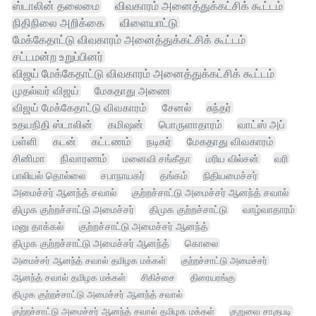
ஸ்டாலின் தலைமை
விவகாரம் அனைத்துக்கட்சிக் கூட்டம்
நிதிநிலை அறிக்கை
விளையாட்டு
மேக்கேதாட்டு விவகாரம் அனைத்துக்கட்சிக் கூட்டம்
சட்டமன்ற உறுப்பினர்
விஜய் மேக்கேதாட்டு விவகாரம் அனைத்துக்கட்சிக் கூட்டம்
முதல்வர் விஜய்
மேகதாது அணை
விஜய் மேக்கேதாட்டு விவகாரம்
சேனல்
சுந்தர்
உதயநிதி ஸ்டாலின்
கமிஷன்
பொருளாதாரம்
வாட்ஸ் அப்
பள்ளி
கடன்
கட்டணம்
நடிகர்
மேகதாது விவகாரம்
சினிமா
நிவாரணம்
மனைவி சங்கீதா
மரிய வில்சன்
வரி
பாலியல் தொல்லை
சபாநாயகர்
தங்கம்
நிதியமைச்சர்
அமைச்சர் ஆனந்த் சவால்
குற்றச்சாட்டு அமைச்சர் ஆனந்த் சவால்
திமுக குற்றச்சாட்டு அமைச்சர்
திமுக குற்றச்சாட்டு
வாழ்வாதாரம்
மனு தாக்கல்
குற்றச்சாட்டு அமைச்சர் ஆனந்த்
திமுக குற்றச்சாட்டு அமைச்சர் ஆனந்த்
கொலை
அமைச்சர் ஆனந்த் சவால் தமிழக மக்கள்
குற்றச்சாட்டு அமைச்சர்
ஆனந்த் சவால் தமிழக மக்கள்
சிகிச்சை
திரையரங்கு
திமுக குற்றச்சாட்டு அமைச்சர் ஆனந்த் சவால்
குற்றச்சாட்டு அமைச்சர் ஆனந்த் சவால் தமிழக மக்கள்
குறுவை சாகுபடி