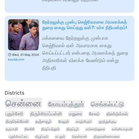
தேர்தலுக்கு முன்பு கெஜ்ரிவாலை அமலாக்கத்
துறை கைது செய்தது ஏன்?: உச்ச நீதிமன்றம்!
மக்களவை தேர்தலுக்கு முன்பாக
கெஜ்ரிவால் ஏன் அவசரமாக கைது
செய்யப்பட்டார் என்பதை அமலாக்கத் துறை
🕑
Wed, 01 May 2024
அதிகாரிகள் விளக்க வேண்டும் என்று
koodal.com
நீதிபதி
Districts
சென்னை
கோயம்புத்தூர்
செங்கல்பட்டு
புதுச்சேரி
திருச்சிராப்பள்ளி
மதுரை
சேலம்
திண்டுக்கல்
திருநெல்வேலி
தஞ்சாவூர்
வேலூர்
காஞ்சிபுரம்
தூத்துக்குடி
தருமபுரி
நீலகிரி
திருப்பத்தூர்
திருப்பூர்
மயிலாடுதுறை
கன்னியாகுமரி
புதுக்கோட்டை
விழுப்புரம்
கடலூர்
தென்காசி
திருவண்ணாமலை