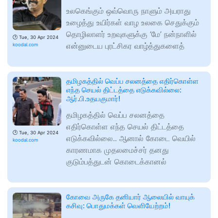
உலகெங்கும் ஒவ்வொரு நாளும் அயராது
உழைத்து உயிர்கள் வாழ உலகை செதுக்கும்
தொழிலாளர் உறவுகளுக்கு ‘மே’ நன்நாளில்
🕑
Tue, 30 Apr 2024
என்னுடைய புரட்சிகர வாழ்த்துகளைத்
koodal.com
தமிழகத்தில் வெப்ப சலனத்தை எதிர்கொள்ள
எந்த செயல் திட்டத்தை எடுக்கவில்லை:
ஆர்.பி.உதயகுமார்!
தமிழகத்தில் வெப்ப சலனத்தை
எதிர்கொள்ள எந்த செயல் திட்டத்தை
🕑
Tue, 30 Apr 2024
எடுக்கவில்லை.. ஆனால் கோடை வெயில்
koodal.com
காரணமாக முதலமைச்சர் தனது
குடும்பத்துடன் கொடைக்கானல்
கோவை அருகே தனியார் ஆலையில் வாயுக்
கசிவு: பொதுமக்கள் வெளியேற்றம்!