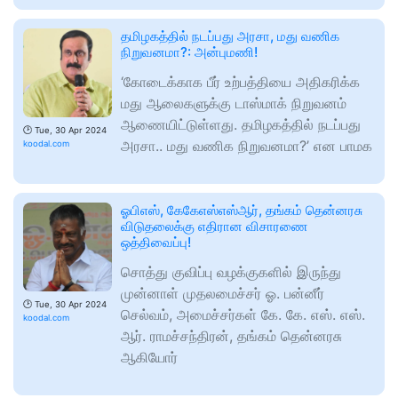
தமிழகத்தில் நடப்பது அரசா, மது வணிக
நிறுவனமா?: அன்புமணி!
‘கோடைக்காக பீர் உற்பத்தியை அதிகரிக்க
மது ஆலைகளுக்கு டாஸ்மாக் நிறுவனம்
ஆணையிட்டுள்ளது. தமிழகத்தில் நடப்பது
🕑
Tue, 30 Apr 2024
அரசா.. மது வணிக நிறுவனமா?’ என பாமக
koodal.com
ஓபிஎஸ், கேகேஎஸ்எஸ்ஆர், தங்கம் தென்னரசு
விடுதலைக்கு எதிரான விசாரணை
ஒத்திவைப்பு!
சொத்து குவிப்பு வழக்குகளில் இருந்து
முன்னாள் முதலமைச்சர் ஓ. பன்னீர்
🕑
Tue, 30 Apr 2024
செல்வம், அமைச்சர்கள் கே. கே. எஸ். எஸ்.
koodal.com
ஆர். ராமச்சந்திரன், தங்கம் தென்னரசு
ஆகியோர்