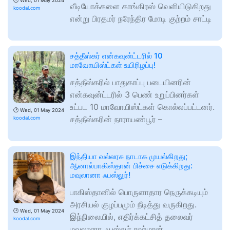
🕑
Wed, 01 May 2024
வீடியோக்களை காங்கிரஸ் வெளியிடுகிறது
koodal.com
என்று பிரதமர் நரேந்திர மோடி குற்றம் சாட்டி
சத்தீஸ்கர் என்கவுன்ட்டரில் 10
மாவோயிஸ்ட்கள் உயிரிழப்பு!
சத்தீஸ்கரில் பாதுகாப்பு படையினரின்
என்கவுன்ட்டரில் 3 பெண் உறுப்பினர்கள்
உட்பட 10 மாவோயிஸ்ட்கள் கொல்லப்பட்டனர்.
🕑
Wed, 01 May 2024
சத்தீஸ்கரின் நாராயண்பூர் –
koodal.com
இந்தியா வல்லரசு நாடாக முயல்கிறது;
ஆனால்பாகிஸ்தான் பிச்சை எடுக்கிறது:
மவுலானா ஃபஸ்லுர்!
பாகிஸ்தானில் பொருளாதார நெருக்கடியும்
அரசியல் குழப்பமும் நீடித்து வருகிறது.
🕑
Wed, 01 May 2024
இந்நிலையில், எதிர்க்கட்சித் தலைவர்
koodal.com
மவுலானா ஃபஸ்லுர் ரஹ்மான்