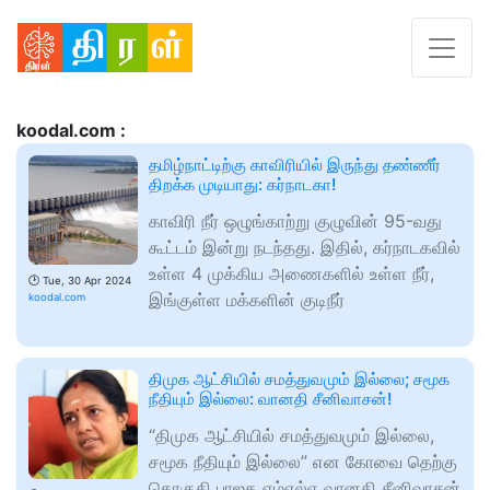
koodal.com :
தமிழ்நாட்டிற்கு காவிரியில் இருந்து தண்ணீர்
திறக்க முடியாது: கர்நாடகா!
காவிரி நீர் ஒழுங்காற்று குழுவின் 95-வது
கூட்டம் இன்று நடந்தது. இதில், கர்நாடகவில்
உள்ள 4 முக்கிய அணைகளில் உள்ள நீர்,
🕑
Tue, 30 Apr 2024
இங்குள்ள மக்களின் குடிநீர்
koodal.com
திமுக ஆட்சியில் சமத்துவமும் இல்லை; சமூக
நீதியும் இல்லை: வானதி சீனிவாசன்!
“திமுக ஆட்சியில் சமத்துவமும் இல்லை,
சமூக நீதியும் இல்லை” என கோவை தெற்கு
தொகுதி பாஜக எம்எல்ஏ வானதி சீனிவாசன்