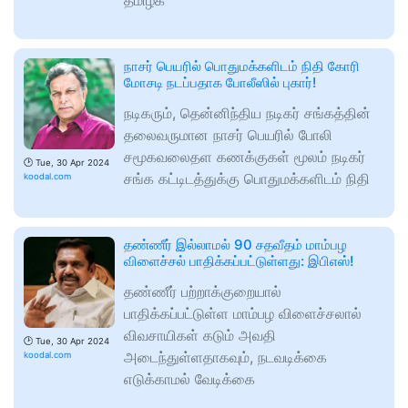
தமிழக
நாசர் பெயரில் பொதுமக்களிடம் நிதி கோரி
மோசடி நடப்பதாக போலீஸில் புகார்!
நடிகரும், தென்னிந்திய நடிகர் சங்கத்தின்
தலைவருமான நாசர் பெயரில் போலி
சமூகவலைதள கணக்குகள் மூலம் நடிகர்
🕑
Tue, 30 Apr 2024
சங்க கட்டிடத்துக்கு பொதுமக்களிடம் நிதி
koodal.com
தண்ணீர் இல்லாமல் 90 சதவீதம் மாம்பழ
விளைச்சல் பாதிக்கப்பட்டுள்ளது: இபிஎஸ்!
தண்ணீர் பற்றாக்குறையால்
பாதிக்கப்பட்டுள்ள மாம்பழ விளைச்சலால்
விவசாயிகள் கடும் அவதி
🕑
Tue, 30 Apr 2024
அடைந்துள்ளதாகவும், நடவடிக்கை
koodal.com
எடுக்காமல் வேடிக்கை