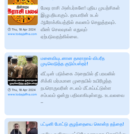
மேஷ ராசி அன்பர்களே! புதிய முயற்சிகள்
இழுபறியாகும். தாயாரின் உடல்
ஆரோக்கியத்தில் கவனம் செலுத்தவும்.
வீண் செலவுகள் எதுவும்
🕑
Thu, 18 Apr 2024
www.todayjaffna.com
ஏற்படுவதற்கில்லை.
மனைவியுடனான தகராறால் விபரீத
முடிவெடுத்த குடும்பஸ்தர்!
வீட்டின் படுக்கை அறையில் தீ பரவலில்
சிக்கி மர்மமான முறையில் உயிரிழந்த
நபரொருவரின் சடலம் மீட்கப்பட்டுள்ள
🕑
Thu, 18 Apr 2024
சம்பவம் ஒன்று பதிவாகியுள்ளது. உடவலவை
www.todayjaffna.com
–
பட்டினி போட்டு குழந்தையை கொன்ற தந்தை!