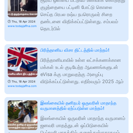
சூரிய ஒளியை மட்டுமே உணவாக கொடுத்து
குழந்தையை பட்டினி போட்டு கொலை
செய்த பிரபல ரஷ்ய நபரொருவர் சிறை
தண்டனை விதிக்கப்பட்டுள்ளது. சம்பவம்
🕑
Thu, 18 Apr 2024
www.todayjaffna.com
தொடர்பில்
பிரித்தானிய விசா திட்டத்தில் மாற்றம்!
பிரித்தானியாவில் உள்ள லட்சக்கணக்கான
மக்கள் உடல் குடியேற்ற ஆவணங்களுடன்
eVisa க்கு மாறுவதற்கு அழைப்பு
விடுக்கப்பட்டுள்ளது. எதிர்வரும் 2025 ஆம்
🕑
Thu, 18 Apr 2024
www.todayjaffna.com
இலங்கையில் தனிநபர் ஒருவரின் மாதாந்த
வருமானத்தில் ஏற்ப்படுள்ள மாற்றம்!
இலங்கையில் ஒருவரின் மாதாந்த வருமானம்
ஜனவரி மாதத்துடன் ஒப்பிடுகையில்
பெப்ரவரி மாதத்தில் குறைந்துள்ளதாகவும்