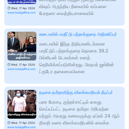
விஷம் அருந்திய நிலையில் கம்பளை
🕑
Wed, 17 Apr 2024
போதனா வைத்தியசாலையில்
www.todayjaffna.com
கனடாவில் பாதீட்டு பற்றாக்குறை அதிகரிப்பு!
கனடாவில் இந்த நிதியாண்டக்கான
பாதீட்டுப் பற்றாக்குறை தொகை 39.2
பில்லியன் டொலர்கள் எனத்
தெரிவிக்கப்படுகின்றது. பிரதமர் ஜஸ்ரின்
🕑
Wed, 17 Apr 2024
www.todayjaffna.com
ட்ரூடோ தலைமையிலான
நடிகை நமீதாவிற்கு விளக்கமறியல் நீடிப்பு!
பண மோசடி குற்றச்சாட்டில் கைது
செய்யப்பட்ட நடிகை தமிதா அபேரத்ன
மற்றும் அவரது கணவருக்கு ஏப்ரல் 24 ஆம்
திகதி வரை விளக்கமறியலில் வைக்க
🕑
Wed, 17 Apr 2024
www.todayjaffna.com