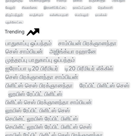
தூத்துக்குடி
மயிலாடுதுறை
ஈரோடு
நீலகிரி
திருவள்ளூர்
அரியலூர்
வேலூர்
சிவகங்கை
இராணிப்பேட்டை
நாகப்பட்டினம்
தென்காசி
திருப்பத்தூர்
காஞ்சிபுரம்
கன்னியாகுமரி
பெரம்பலூர்
நாமக்கல்
புதுக்கோட்டை
Trending
பாதுகாப்பு ஒப்பந்தம்
சாம்பியன் பிரக்ஞானந்தா
செஸ் சாம்பியன்
அஜிங்க்யா ரஹானே
முத்தரப்பு பாதுகாப்பு ஒப்பந்தம்
ஐரோப்பா டி20 பிரீமியர்
டி20 பிரீமியர் லீக்கில்
செஸ் பிரக்ஞானந்தா சாம்பியன்
பிளிட்ஸ் செஸ் பிரக்ஞானந்தா
ரேப்பிட் பிளிட்ஸ் செஸ்
லூயிஸ் ரேப்பிட் பிளிட்ஸ்
பிளிட்ஸ் செஸ் பிரக்ஞானந்தா சாம்பியன்
லூயிஸ் ரேப்பிட் பிளிட்ஸ் செஸ்
செயின்ட் லூயிஸ் ரேப்பிட் பிளிட்ஸ்
செயின்ட் லூயிஸ் ரேப்பிட் பிளிட்ஸ் செஸ்
லூயிஸ் ரேப்பிட் பிளிட்ஸ் செஸ் பிரக்ஞானந்தா