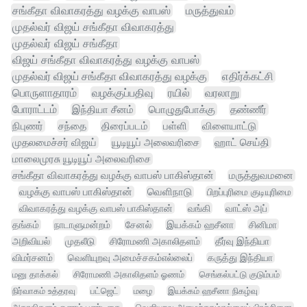
சங்கீதா விவாகரத்து வழக்கு வாபஸ்
மருத்துவம்
முதல்வர் விஜய் சங்கீதா விவாகரத்து
முதல்வர் விஜய் சங்கீதா
விஜய் சங்கீதா விவாகரத்து வழக்கு வாபஸ்
முதல்வர் விஜய் சங்கீதா விவாகரத்து வழக்கு
எதிர்க்கட்சி
பொருளாதாரம்
வழக்குப்பதிவு
ரயில்
வரலாறு
போராட்டம்
இந்தியா சீனம்
பொழுதுபோக்கு
தண்ணீர்
நிபுணர்
சந்தை
திரைப்படம்
பள்ளி
விளையாட்டு
முதலமைச்சர் விஜய்
யூடியூப் அலைவரிசை
ஹாட் செய்தி
மாலைமுரசு யூடியூப் அலைவரிசை
சங்கீதா விவாகரத்து வழக்கு வாபஸ் பாகிஸ்தான்
மருத்துவமனை
வழக்கு வாபஸ் பாகிஸ்தான்
வெளிநாடு
பிறப்புரிமை குடியுரிமை
விவாகரத்து வழக்கு வாபஸ் பாகிஸ்தான்
வங்கி
வாட்ஸ் அப்
தங்கம்
நாடாளுமன்றம்
சேனல்
இயக்கம் ஹசீனா
சினிமா
அறிவியல்
முதலீடு
சிரோமணி அகாலிதளம்
தீர்வு இந்தியா
விமர்சனம்
வெளியுறவு அமைச்சகம்எல்லைப்
கருத்து இந்தியா
மனு தாக்கல்
சிரோமணி அகாலிதளம் ஓணம்
செங்கல்பட்டு குடும்பம்
நிர்வாகம் உத்தரவு
பட்ஜெட்
மழை
இயக்கம் ஹசீனா நிகழ்வு