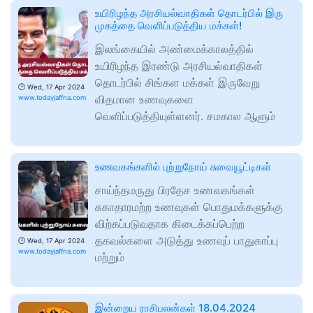
உயிரிழந்த அரசியல்வாதிகள் தொடர்பில் இரு
முகத்தை வெளிப்படுத்திய மக்கள்!
இலங்கையில் அண்மைக்காலத்தில்
உயிரிழந்த இரண்டு அரசியல்வாதிகள்
தொடர்பில் சிங்கள மக்கள் இருவேறு
🕑
Wed, 17 Apr 2024
விதமான உணவுகளை
www.todayjaffna.com
வெளிப்படுத்தியுள்ளனர். சமகால ஆளும்
உணவகங்களில் புற்றுநோய் சுவையூட்டிகள்
சாய்ந்தமருது பிரதேச உணவகங்கள்
சுகாதாரமற்ற உணவுகள் பொதுமக்களுக்கு
விற்கப்படுவதாக கிடைக்கப்பெற்ற
தகவல்களை அடுத்து உணவுப் பாதுகாப்பு
🕑
Wed, 17 Apr 2024
www.todayjaffna.com
மற்றும்
இன்றைய ராசிபலன்கள் 18.04.2024