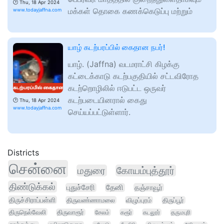
🕑
Thu, 18 Apr 2024
மக்கள் தொகை கணக்கெடுப்பு மற்றும்
www.todayjaffna.com
யாழ் கடற்பரப்பில் கைதான நபர்!
யாழ். (Jaffna) வடமராட்சி கிழக்கு
கட்டைக்காடு கடற்பகுதியில் சட்டவிரோத
கடற்றொழிலில் ஈடுபட்ட ஒருவர்
கடற்படையினரால் கைது
🕑
Thu, 18 Apr 2024
www.todayjaffna.com
செய்யப்பட்டுள்ளார்.
Districts
சென்னை
மதுரை
கோயம்புத்தூர்
திண்டுக்கல்
புதுச்சேரி
தேனி
தஞ்சாவூர்
திருச்சிராப்பள்ளி
திருவண்ணாமலை
விழுப்புரம்
திருப்பூர்
திருநெல்வேலி
திருவாரூர்
சேலம்
கரூர்
கடலூர்
தருமபுரி