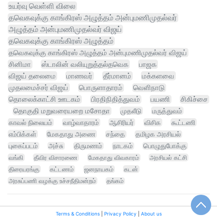
உயர்வு வெள்ளி விலை
தவெகவுக்கு காங்கிரஸ் அழுத்தம் அன்புமணிமுதல்வர்
அழுத்தம் அன்புமணிமுதல்வர் விஜய்
தவெகவுக்கு காங்கிரஸ் அழுத்தம்
தவெகவுக்கு காங்கிரஸ் அழுத்தம் அன்புமணிமுதல்வர் விஜய்
சினிமா
ஸ்டாலின் வலியுறுத்தல்தவெக
பாஜக
விஜய் தலைமை
மாணவர்
தீர்மானம்
மக்களவை
முதலமைச்சர் விஜய்
பொருளாதாரம்
வெளிநாடு
தொலைக்காட்சி ஊடகம்
பிரதிநிதித்துவம்
பயணி
சிகிச்சை
தொகுதி மறுவரையறை மசோதா
முதலீடு
மருத்துவம்
காவல் நிலையம்
வாழ்வாதாரம்
ஆசிரியர்
விசிக
கூட்டணி
எம்பிக்கள்
மேகதாது அணை
சந்தை
தமிழக அரசியல்
புகைப்படம்
அச்சு
திருமணம்
நாடகம்
பொழுதுபோக்கு
வங்கி
தீவிர விசாரணை
மேகதாது விவகாரம்
அரசியல் கட்சி
திரையரங்கு
கட்டணம்
ஜனநாயகம்
கடன்
அரசுப்பணி வழக்கு உச்சநீதிமன்றம்
தங்கம்
Terms & Conditions
|
Privacy Policy
|
About us