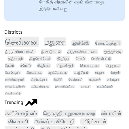
ரோகித் சர்மாவின் சதம் வீணானது.
இந்தியாவில் ஐ.
Districts
சென்னை
மதுரை
புதுச்சேரி
கோயம்புத்தூர்
திருச்சிராப்பள்ளி
திண்டுக்கல்
திருவண்ணாமலை
தூத்துக்குடி
தஞ்சாவூர்
திருநெல்வேலி
திருப்பூர்
சேலம்
செங்கல்பட்டு
தேனி
ஈரோடு
விழுப்புரம்
திருவள்ளூர்
இராமநாதபுரம்
விருதுநகர்
பெரம்பலூர்
சிவகங்கை
புதுக்கோட்டை
காஞ்சிபுரம்
கடலூர்
வேலூர்
கன்னியாகுமரி
திருப்பத்தூர்
நீலகிரி
தென்காசி
நாமக்கல்
அரியலூர்
கள்ளக்குறிச்சி
மயிலாடுதுறை
இராணிப்பேட்டை
தருமபுரி
நாகப்பட்டினம்
கிருஷ்ணகிரி
Trending
கனிமொழி எம்
தொகுதி மறுவரையறை
ஸ்டாலின்
விவசாயி
அல்லர் கனிமொழி
பயிர்க்கடன்