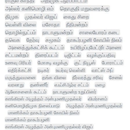
ராகுல் காந்தி
அதிமுக ஆர்ப்பாட்டம்
அல்லர் கனிமொழி எம்
தொகுதி மறுவரைக்கு
திமுக
முதல்வர் விஜய்
கைது சிறை
வெள்ளி விலை
மசோதா
நீதிமன்றம்
தொழில்நுட்பம்
நாடாளுமன்றம்
சாலையோரம் கடை
தவெக
தேர்வு
சமூகம்
தாகூர்பழனி கோயில் நிலம்
அனைத்துக்கட்சிக் கூட்டம்
உயிரிழப்புமேட்டூா் அணை
சட்டமன்றம்
திரைப்படம்
டிஜிட்டல்
வழக்குப்பதிவு
உணவு பிரியர்
மோசடி வழக்கு
குட் நியூஸ்
போராட்டம்
எதிர்க்கட்சி
நடிகர்
உயர்வு வெள்ளி
வாட்ஸ் அப்
மருத்துவமனை
தங்க விலை
நீர்வரத்து சரிவு
சேனல்
வரலாறு
தண்ணீர்
எஃப்சிஆர்ஏ சட்டம்
மழை
ஆலோசனைக் கூட்டம்
நாடாளுமன்ற உறுப்பினர்
காங்கிரஸ் அழுத்தம் அன்புமணிமுதல்வர்
விமர்சனம்
கனிமொழிதிமுக நிலைப்பாடு
அழுத்தம் அன்புமணிமுதல்வர்
மாணிக்கம் தாகூர்பழனி கோயில் நிலம்
மாணிக்கம் தாகூர்பழனி
காங்கிரஸ் அழுத்தம் அன்புமணிமுதல்வர் விஜய்