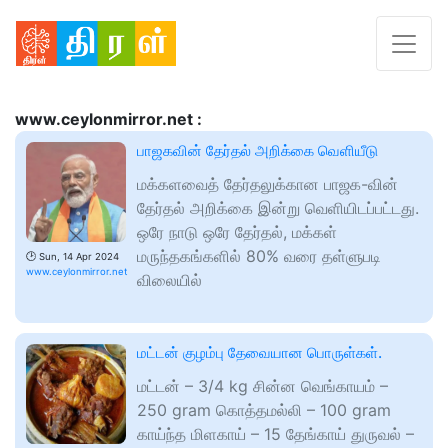
www.ceylonmirror.net :
பாஜகவின் தேர்தல் அறிக்கை வெளியீடு
மக்களவைத் தேர்தலுக்கான பாஜக-வின்
தேர்தல் அறிக்கை இன்று வெளியிடப்பட்டது.
ஒரே நாடு ஒரே தேர்தல், மக்கள்
மருந்தகங்களில் 80% வரை தள்ளுபடி
🕑
Sun, 14 Apr 2024
www.ceylonmirror.net
விலையில்
மட்டன் குழம்பு தேவையான பொருள்கள்.
மட்டன் – 3/4 kg சின்ன வெங்காயம் –
250 gram கொத்தமல்லி – 100 gram
காய்ந்த மிளகாய் – 15 தேங்காய் துருவல் –