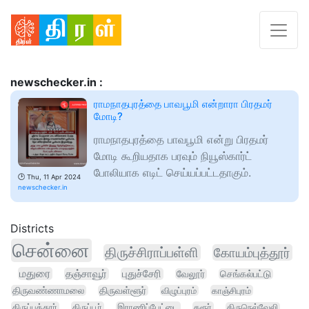
newschecker.in :
ராமநாதபுரத்தை பாவபூமி என்றாரா பிரதமர்
மோடி?
ராமநாதபுரத்தை பாவபூமி என்று பிரதமர்
மோடி கூறியதாக பரவும் நியூஸ்கார்ட்
போலியாக எடிட் செய்யப்பட்டதாகும்.
🕑
Thu, 11 Apr 2024
newschecker.in
Districts
சென்னை
திருச்சிராப்பள்ளி
கோயம்புத்தூர்
மதுரை
தஞ்சாவூர்
புதுச்சேரி
வேலூர்
செங்கல்பட்டு
திருவண்ணாமலை
திருவள்ளூர்
விழுப்புரம்
காஞ்சிபுரம்
திருப்பத்தூர்
திருப்பூர்
இராணிப்பேட்டை
கரூர்
திருநெல்வேலி