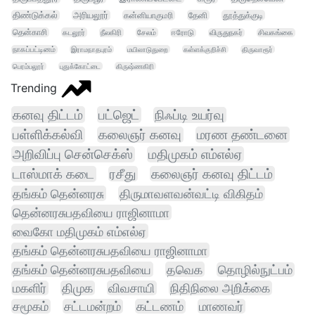
திண்டுக்கல்
அரியலூர்
கன்னியாகுமரி
தேனி
தூத்துக்குடி
தென்காசி
கடலூர்
நீலகிரி
சேலம்
ஈரோடு
விருதுநகர்
சிவகங்கை
நாகப்பட்டினம்
இராமநாதபுரம்
மயிலாடுதுறை
கள்ளக்குறிச்சி
திருவாரூர்
பெரம்பலூர்
புதுக்கோட்டை
கிருஷ்ணகிரி
Trending
கனவு திட்டம்
பட்ஜெட்
நிஃப்டி உயர்வு
பள்ளிக்கல்வி
கலைஞர் கனவு
மரண தண்டனை
அறிவிப்பு சென்செக்ஸ்
மதிமுகம் எம்எல்ஏ
டாஸ்மாக் கடை
ரசீது
கலைஞர் கனவு திட்டம்
தங்கம் தென்னரசு
திருமாவளவன்வட்டி விகிதம்
தென்னரசுபதவியை ராஜினாமா
வைகோ மதிமுகம் எம்எல்ஏ
தங்கம் தென்னரசுபதவியை ராஜினாமா
தங்கம் தென்னரசுபதவியை
தவெக
தொழில்நுட்பம்
மகளிர்
திமுக
விவசாயி
நிதிநிலை அறிக்கை
சமூகம்
சட்டமன்றம்
கட்டணம்
மாணவர்