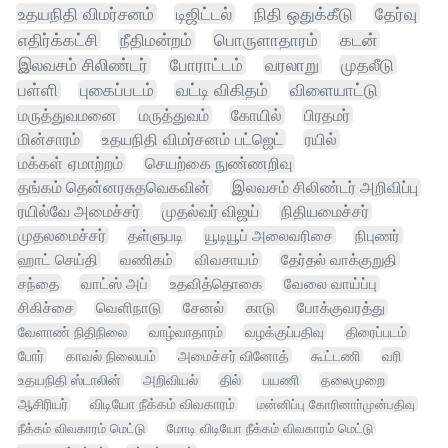
உதயநிதி விமர்சனம்
டிஜிட்டல்
நிதி ஒதுக்கீடு
தேர்வு
எதிர்க்கட்சி
நீதிமன்றம்
பொருளாதாரம்
கடன்
இலவசம் சிலிண்டர்
போராட்டம்
வரலாறு
முதலீடு
பள்ளி
புகைப்படம்
வட்டி விகிதம்
விளையாட்டு
மருத்துவமனை
மருத்துவம்
கோயில்
பிரதமர்
மின்சாரம்
உதயநிதி விமர்சனம் பட்ஜெட்
ரயில்
மக்கள் ஏமாற்றம்
செயற்கை நுண்ணறிவு
தங்கம் தென்னரசுதவெகவின்
இலவசம் சிலிண்டர் அறிவிப்பு
ரயில்வே அமைச்சர்
முதல்வர் விஜய்
நிதியமைச்சர்
முதலமைச்சர்
தள்ளுபடி
யூடியூப் அலைவரிசை
நிபுணர்
ஹாட் செய்தி
வணிகம்
விவசாயம்
தேர்தல் வாக்குறுதி
சந்தை
வாட்ஸ் அப்
உதவித்தொகை
வேலை வாய்ப்பு
சிகிச்சை
வெளிநாடு
சேனல்
காடு
போக்குவரத்து
வேளாண் நிதிநிலை
வாழ்வாதாரம்
வழக்குப்பதிவு
திரைப்படம்
போர்
காவல் நிலையம்
அமைச்சர் வினோத்
கூட்டணி
வரி
உதயநிதி ஸ்டாலின்
அறிவியல்
தில்
பயணி
தலைமுறை
ஆசிரியர்
விடியோ நீக்கம் விவகாரம்
மன்னிப்பு கோரினாா்முன்பதிவு
நீக்கம் விவகாரம் மெட்டு
மோடி விடியோ நீக்கம் விவகாரம் மெட்டு