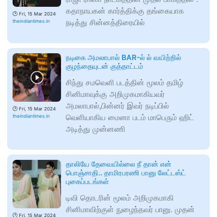
கதாநாயகன் கார்த்திக்கு தங்கையாக
🕑
Fri, 15 Mar 2024
நடித்து சின்னத்திரையில்
theindiantimes.in
நடிகை அமலாபால் BAR-ல் ல் வயிற்றில்
குழந்தையுடன் குத்தாட்டம்
சிந்து சமவெளி படத்தின் மூலம் தமிழ்
சினிமாவுக்கு அறிமுகமாகியவர்
அமலாபால்,பின்னர் இவர் நடிப்பில்
🕑
Fri, 15 Mar 2024
வெளியாகிய மைனா படம் மாபெரும் ஹிட்
theindiantimes.in
அடித்து முன்னணி
தாலியே தேவையில்லை நீ தான் என்
பொஞ்சாதி.. தாமிரபரணி பானு லேட்டஸ்ட்
புகைப்படங்கள்
டிவி தொடரின் மூலம் அறிமுகமாகி
சினிமாவிற்குள் நுழைந்தவர் பானு. முதன்
🕑
Fri, 15 Mar 2024