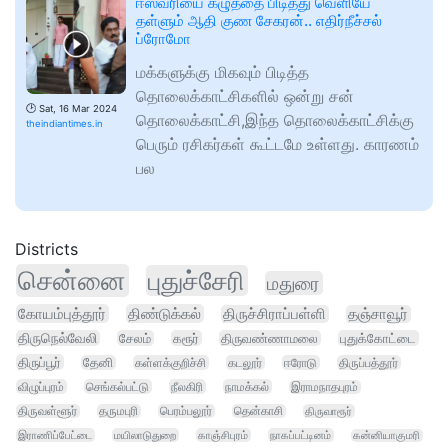
ஈஸ்வரியை கழுத்தை பிடித்து வெளியே
தள்ளும் ஆதி குண சேகரன்.. எதிர்நீச்சல்
ப்ரோமோ
மக்களுக்கு மிகவும் பிடித்த
தொலைக்காட்சிகளில் ஒன்று சன்
🕑
Sat, 16 Mar 2024
தொலைக்காட்சி,இந்த தொலைக்காட்சிக்கு
theindiantimes.in
பெரும் ரசிகர்கள் கூட்டமே உள்ளது. காரணம்
பல
Districts
சென்னை
புதுச்சேரி
மதுரை
கோயம்புத்தூர்
திண்டுக்கல்
திருச்சிராப்பள்ளி
தஞ்சாவூர்
திருநெல்வேலி
சேலம்
கரூர்
திருவண்ணாமலை
புதுக்கோட்டை
திருப்பூர்
தேனி
கள்ளக்குறிச்சி
கடலூர்
ஈரோடு
திருப்பத்தூர்
விழுப்புரம்
செங்கல்பட்டு
நீலகிரி
நாமக்கல்
இராமநாதபுரம்
திருவள்ளூர்
தருமபுரி
பெரம்பலூர்
தென்காசி
திருவாரூர்
இராணிப்பேட்டை
மயிலாடுதுறை
காஞ்சிபுரம்
நாகப்பட்டினம்
கன்னியாகுமரி