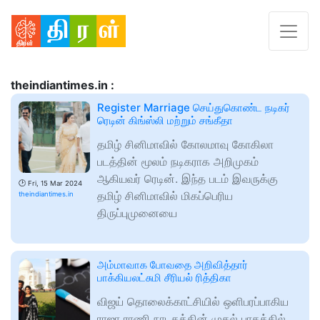
theindiantimes.in :
Register Marriage செய்துகொண்ட நடிகர்
ரெடின் கிங்ஸ்லி மற்றும் சங்கீதா
தமிழ் சினிமாவில் கோலமாவு கோகிலா
படத்தின் மூலம் நடிகராக அறிமுகம்
ஆகியவர் ரெடின். இந்த படம் இவருக்கு
🕑
Fri, 15 Mar 2024
தமிழ் சினிமாவில் மிகப்பெரிய
theindiantimes.in
திருப்புமுனையை
அம்மாவாக போவதை அறிவித்தார்
பாக்கியலட்சுமி சீரியல் ரித்திகா
விஜய் தொலைக்காட்சியில் ஒளிபரப்பாகிய
ராஜா ராணி நாடகத்தின் முதல் பாகத்தில் .