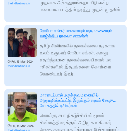
முதலாக அச்சனுராங்கதா வீடு என்ற
theindiantimes.in
மலையாள படத்தில் நடித்து முதன் முதலில்
ரோபோ சங்கர் மகளையும் மருமகனையும்
வாழ்த்திய ராகவா லாரன்ஸ்
தமிழ் சினிமாவில் நகைச்சுவை நடிகராக
வலம் வருபவர் ரோபோ சங்கர். தனது
எதார்த்தமான நகைச்சுவையினால் பல
🕑
Fri, 15 Mar 2024
ரசிகர்களின் இதயங்களை கொள்ளை
theindiantimes.in
கொண்டவர் இவர்.
மாரடைப்பால் மருத்துவமனையில்
அனுமதிக்கப்பட்டு இருக்கும் நடிகர் சேஷு…
சோகத்தில் ரசிகர்கள்
லொள்ளு சபா நிகழ்ச்சியின் மூலம்
சின்னத்திரைக்குள் அறிமுகமாகியவர்
🕑
Fri, 15 Mar 2024
சேஷு. தனது எதார்த்தமான பேச்சு மற்றும்
theindiantimes.in