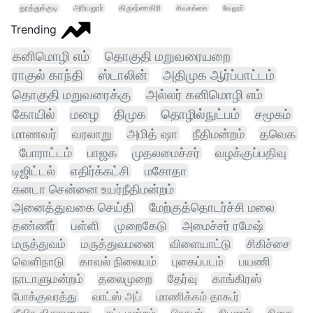
தூத்துக்குடி
அரியலூர்
கிருஷ்ணகிரி
சிவகங்கை
வேலூர்
Trending
கனிமொழி எம்
தொகுதி மறுவரையறை
ராகுல் காந்தி
ஸ்டாலின்
அதிமுக ஆர்ப்பாட்டம்
தொகுதி மறுவரைக்கு
அல்லர் கனிமொழி எம்
கோயில்
மழை
திமுக
தொழில்நுட்பம்
சமூகம்
மாணவர்
வரலாறு
அமித் ஷா
நீதிமன்றம்
தவெக
போராட்டம்
பாஜக
முதலமைச்சர்
வழக்குப்பதிவு
டிஜிட்டல்
எதிர்க்கட்சி
மசோதா
கனடா சென்னை உயர்நீதிமன்றம்
அனைத்துவகை செய்தி
மேற்குத்தொடர்ச்சி மலை
தண்ணீர்
பள்ளி
முறைகேடு
அமைச்சர் ரமேஷ்
மருத்துவம்
மருத்துவமனை
விளையாட்டு
சிகிச்சை
வெளிநாடு
காவல் நிலையம்
புகைப்படம்
பயணி
நாடாளுமன்றம்
தலைமுறை
தேர்வு
காங்கிரஸ்
போக்குவரத்து
வாட்ஸ் அப்
மாணிக்கம் தாகூர்