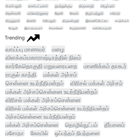
பெரம்பலூர்
நாகப்பட்டினம்
தூத்துக்குடி
திருவாரூர்
விழுப்புரம்
தென்காசி
மயிலாடுதுறை
தேனி
சேலம்
திருப்பத்தூர்
ஈரோடு
விருதுநகர்
நீலகிரி
அரியலூர்
திருவள்ளூர்
இராணிப்பேட்டை
காஞ்சிபுரம்
வேலூர்
இராமநாதபுரம்
சிவகங்கை
கிருஷ்ணகிரி
கன்னியாகுமரி
Trending
வாய்ப்பு மாணவர்
மழை
விளக்கம்மகாராஷ்டிரத்தில் நிலம்
கார்கேதொகுதி மறுவரையறை
மாணிக்கம் தாகூர்
ராகுல் காந்தி
மக்கள் அச்சம்
சென்னை உயர்நீதிமன்றம்
விரிசல் மக்கள் அச்சம்
மக்கள் அச்சம்சென்னை உயர்நீதிமன்றம்
விரிசல் மக்கள் அச்சம்சென்னை
விரிசல் மக்கள் அச்சம்சென்னை உயர்நீதிமன்றம்
அச்சம்சென்னை உயர்நீதிமன்றம்
மக்கள் அச்சம்சென்னை
தொழில்நுட்பம்
தீர்மானம்
மசோதா
கோயில்
ஒப்பந்தம் நிபந்தனை