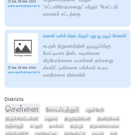
🕑
Sat, 09 Mar 2024
“சட்டவிரோதமானது” மற்றும் “மோட்டார்
www.aanthaireporter.in
வாகனச் சட்டத்தை
எலான் மஸ்க் தொடங்கும் புது யூ டியூப் சேனல்!
கூகுள் நிறுவனத்தின் யூடியூப்பிற்கு
போட்டியாக நீண்ட வடிவிலான
வீடியோக்களை பயனர்கள் தங்களது
ஸ்மார்ட் டிவிகளை பார்க்கக் கூடிய
🕑
Sat, 09 Mar 2024
www.aanthaireporter.in
வசதிகளை விரைவில்
Districts
சென்னை
கோயம்புத்தூர்
புதுச்சேரி
திருச்சிராப்பள்ளி
மதுரை
திருநெல்வேலி
திண்டுக்கல்
தஞ்சாவூர்
கடலூர்
நாமக்கல்
திருப்பூர்
திருவண்ணாமலை
கள்ளக்குறிச்சி
புதுக்கோட்டை
செங்கல்பட்டு
தருமபுரி
கரூர்