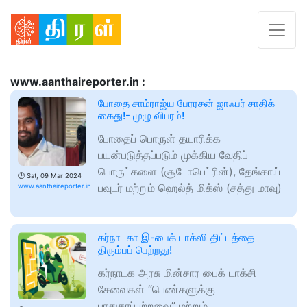
www.aanthaireporter.in :
போதை சாம்ராஜ்ய பேரரசன் ஜாஃபர் சாதிக்
கைது!- முழு விபரம்!
போதைப் பொருள் தயாரிக்க
பயன்படுத்தப்படும் முக்கிய வேதிப்
பொருட்களை (சூடோபெட்ரின்), தேங்காய்
🕑
Sat, 09 Mar 2024
பவுடர் மற்றும் ஹெல்த் மிக்ஸ் (சத்து மாவு)
www.aanthaireporter.in
கர்நாடகா இ-பைக் டாக்ஸி திட்டத்தை
திரும்பப் பெற்றது!
கர்நாடக அரசு மின்சார பைக் டாக்சி
சேவைகள் “பெண்களுக்கு
பாதுகாப்பற்றவை” மற்றும்