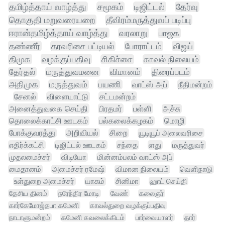
தமிழ்த்தாய் வாழ்த்து
சமூகம்
டிஜிட்டல்
தேர்வு
தொகுதி மறுவரையறை
தீவிரம்மருத்துவப் படிப்பு
ஈரான்தமிழ்த்தாய் வாழ்த்து
வரலாறு
பாஜக
தண்ணீர்
தரவரிசை பட்டியல்
போராட்டம்
விஜய்
திமுக
வழக்குப்பதிவு
சிகிச்சை
காவல் நிலையம்
தேர்தல்
மருத்துவமனை
விமானம்
திரைப்படம்
அதிமுக
மருத்துவம்
பயணி
வாட்ஸ் அப்
நீதிமன்றம்
சேனல்
விளையாட்டு
சட்டமன்றம்
அனைத்துவகை செய்தி
பிரதமர்
பள்ளி
அச்சு
தொலைக்காட்சி ஊடகம்
பல்கலைக்கழகம்
மொழி
போக்குவரத்து
அறிவியல்
சிறை
யூடியூப் அலைவரிசை
எதிர்க்கட்சி
டிஜிட்டல் ஊடகம்
சந்தை
ளது
மருத்துவர்
முதலமைச்சர்
விடியோ
மின்னம்பலம் வாட்ஸ் அப்
மைதானம்
அமைச்சர் ரமேஷ்
விமான நிலையம்
வெளிநாடு
உள்துறை அமைச்சர்
யாகம்
சினிமா
ஹாட் செய்தி
தேசிய தினம்
நரேந்திர மோடி
வேண்
கலைஞர்
கார்கேமோஜ்தபா கமேனி
காவல்துறை வழக்குப்பதிவு
நாடாளுமன்றம்
கமேனி கவலைக்கிடம்
பார்வையாளர்
தார்