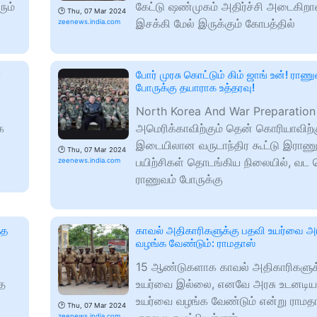
ும்
கேட்டு ஷண்முகம் அதிர்ச்சி அடைகிற
🕑
Thu, 07 Mar 2024
இசக்கி மேல் இருக்கும் கோபத்தில்
zeenews.india.com
்
போர் முரசு கொட்டும் கிம் ஜாங் உன்! ரா
போருக்கு தயாராக உத்தரவு!
North Korea And War Preparation 
க
அமெரிக்காவிற்கும் தென் கொரியாவிற்க
இடையிலான வருடாந்திர கூட்டு இராணு
🕑
Thu, 07 Mar 2024
பயிற்சிகள் தொடங்கிய நிலையில், வட
zeenews.india.com
ராணுவம் போருக்கு
்த
காவல் அதிகாரிகளுக்கு பதவி உயர்வை அ
வழங்க வேண்டும்: ராமதாஸ்
15 ஆண்டுகளாக காவல் அதிகாரிகளுக
்த
உயர்வை இல்லை, எனவே அரசு உடனடிய
உயர்வை வழங்க வேண்டும் என்று ராமத
🕑
Thu, 07 Mar 2024
zeenews.india.com