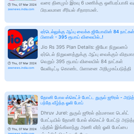
வரை தினமும் இரவு 6 மணிக்கு ஒளிபரப்பாகி வர
🕑
Thu, 07 Mar 2024
பிரபலமான சீரியல் சீதாராமன்.
zeenews.india.com
ஏர்டெல்லுக்கு ஆப்பு வைக்க ஜியோவின் 84 நாட்கள
பிளான் - 395 ரூபாய் விலையில்..!
Jio Rs 395 Plan Details: ஜியோ நிறுவனம்
ஏர்டெல் நிறுவனத்துக்கு ஆப்பு வைக்கும் விதமா
வெறும் 395 ரூபாய் விலையில் 84 நாட்கள்
🕑
Thu, 07 Mar 2024
வேலிடிட்டி கொண்ட பிளானை அறிமுகப்படுத்தி
zeenews.india.com
தோனி போல ஸ்கெட்ச் போட்ட துருவ் ஜூரல் - அடுத
பந்தே வீழ்ந்த ஓலி போப்
Dhruv Jurel: துருவ் ஜூரல் தர்மசாலா டெஸ்ட்
போட்டியில் தோனி போல் ஸ்கெட்ச் போட்டு அடுத
பந்தில் இங்கிலாந்து அணி வீரர் ஓலி போப்பை
🕑
Thu, 07 Mar 2024
zeenews.india.com