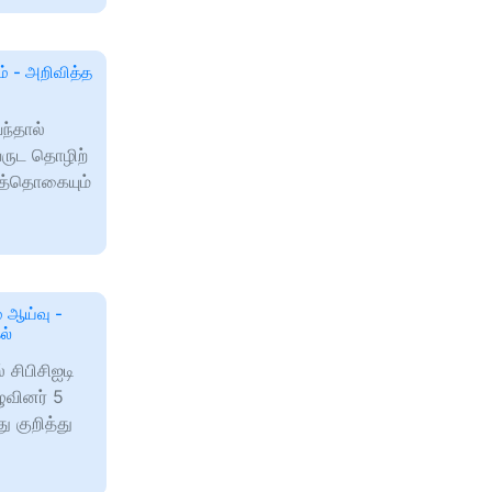
் - அறிவித்த
ந்தால்
வருட தொழிற்
்கத்தொகையும்
் ஆய்வு -
ல்
சிபிசிஐடி
ுவினர் 5
 குறித்து