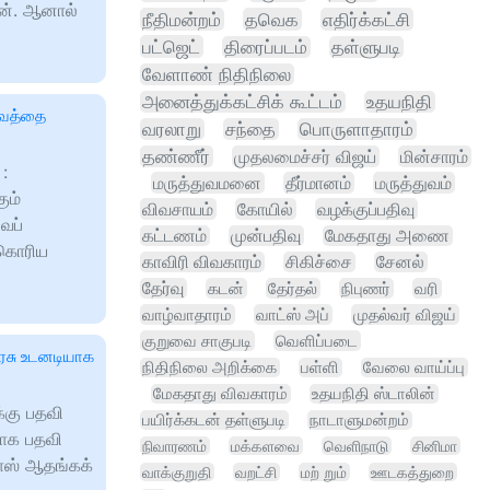
ான். ஆனால்
நீதிமன்றம்
தவெக
எதிர்க்கட்சி
பட்ஜெட்
திரைப்படம்
தள்ளுபடி
வேளாண் நிதிநிலை
அனைத்துக்கட்சிக் கூட்டம்
உதயநிதி
ணுவத்தை
வரலாறு
சந்தை
பொருளாதாரம்
தண்ணீர்
முதலமைச்சர் விஜய்
மின்சாரம்
:
மருத்துவமனை
தீர்மானம்
மருத்துவம்
ும்
விவசாயம்
கோயில்
வழக்குப்பதிவு
வப்
கட்டணம்
முன்பதிவு
மேகதாது அணை
 கொரிய
காவிரி விவகாரம்
சிகிச்சை
சேனல்
தேர்வு
கடன்
தேர்தல்
நிபுணர்
வரி
வாழ்வாதாரம்
வாட்ஸ் அப்
முதல்வர் விஜய்
குறுவை சாகுபடி
வெளிப்படை
ரசு உடனடியாக
நிதிநிலை அறிக்கை
பள்ளி
வேலை வாய்ப்பு
மேகதாது விவகாரம்
உதயநிதி ஸ்டாலின்
்கு பதவி
பயிர்க்கடன் தள்ளுபடி
நாடாளுமன்றம்
ாக பதவி
நிவாரணம்
மக்களவை
வெளிநாடு
சினிமா
ாஸ் ஆதங்கக்
வாக்குறுதி
வறட்சி
மற் றும்
ஊடகத்துறை