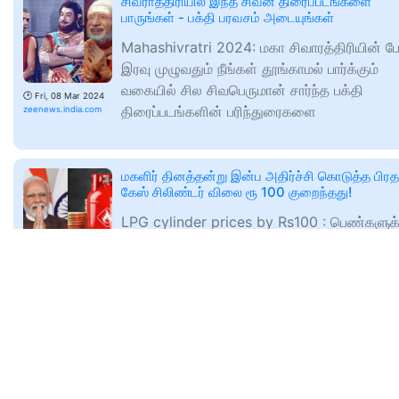
சிவராத்திரியில் இந்த சிவன் திரைப்படங்களை
பாருங்கள் - பக்தி பரவசம் அடையுங்கள்
Mahashivratri 2024: மகா சிவாரத்திரியின் ப
இரவு முழுவதும் நீங்கள் தூங்காமல் பார்க்கும்
வகையில் சில சிவபெருமான் சார்ந்த பக்தி
🕑
Fri, 08 Mar 2024
திரைப்படங்களின் பரிந்துரைகளை
zeenews.india.com
மகளிர் தினத்தன்று இன்ப அதிர்ச்சி கொடுத்த பிரத
கேஸ் சிலிண்டர் விலை ரூ 100 குறைந்தது!
LPG cylinder prices by Rs100 : பெண்களுக்
அதிகாரம் அளிக்கும் மத்திய அரசு என்று நிரூபி
மகளிர் தினத்தில் சமையல் எரிவாயு விலையை ந
🕑
Fri, 08 Mar 2024
ரூபாய் குறைத்து இன்ப
zeenews.india.com
எடப்பாடி பழனிச்சாமி ஓட்டுக்காக ஆள் வைத்து 
செய்தவர் - கோவை செல்வராஜ்
எடப்பாடி பழனிச்சாமி ஓட்டுக்காக ஆள் வைத்து