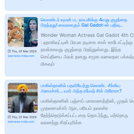
வொண்டர் வுமன் பட நாயகிக்கு 4வது குழந்தை
பிறந்தது! வைரலாகும் Gal Gadot-ன் பதிவு..
Wonder Woman Actress Gal Gadot 4th Ch
: ஹாலிவுட்டின் பிரபல நடிகை கால் காடோட்டிற்கு
நான்காவது குழந்தை பிறந்துள்ளது. இந்த
🕑
Thu, 07 Mar 2024
செய்தியை அவர் தனது சமூக வலைதள பக்கத்த
zeenews.india.com
மிகவும்
பாகிஸ்தானில் பதவியேற்று கொண்ட சீக்கிய
அமைச்சர்... யார் அந்த ரமேஷ் சிங் அரோரா?
பாகிஸ்தானின் பஞ்சாப் மாகாணத்தின், முதல் 
முதலமைச்சர் ஆக, மரியம் நவாஸ்ர
தேர்ந்தெடுக்கப்பட்டதை தொடர்ந்து, மற்றொரு
🕑
Thu, 07 Mar 2024
வரலாற்று சிறப்புமிக்க
zeenews.india.com