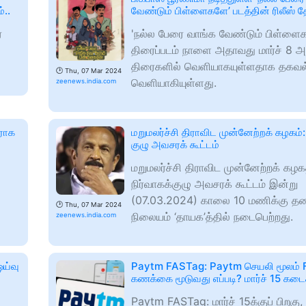
்..
வேண்டும் பிள்ளைகளே’ படத்தின் ரிலீஸ் தே
்
'நல்ல பேரை வாங்க வேண்டும் பிள்ளை
திரைப்படம் நாளை அதாவது மார்ச் 8 அ
திரைகளில் வெளியாகயுள்ளதாக தகவல
🕑
Thu, 07 Mar 2024
வெளியாகியுள்ளது.
zeenews.india.com
ிராக
மறுமலர்ச்சி திராவிட முன்னேற்றக் கழகம்:
குழு அவசரக் கூட்டம்
மறுமலர்ச்சி திராவிட முன்னேற்றக் கழக
நிர்வாகக்குழு அவசரக் கூட்டம் இன்று
(07.03.2024) காலை 10 மணிக்கு 
🕑
Thu, 07 Mar 2024
நிலையம் ‘தாயக’த்தில் நடைபெற்றது.
zeenews.india.com
ஓய்வு
Paytm FASTag: Paytm செயலி மூலம்
கணக்கை மூடுவது எப்படி? மார்ச் 15 கடை
Paytm FASTag: மார்ச் 15க்குப் பிறகு