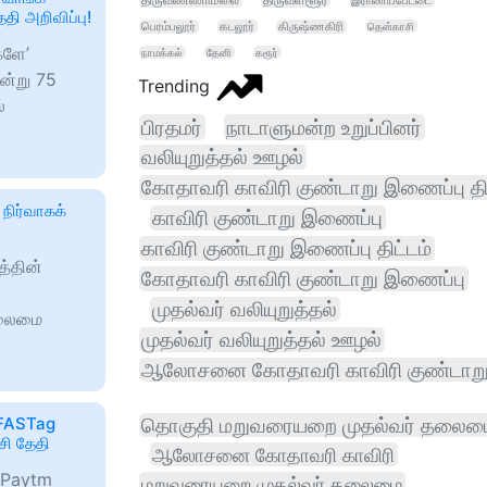
திருவண்ணாமலை
திருவள்ளூர்
இராணிப்பேட்டை
தி அறிவிப்பு!
பெரம்பலூர்
கடலூர்
கிருஷ்ணகிரி
தென்காசி
களே’
நாமக்கல்
தேனி
கரூர்
ன்று 75
Trending
்
பிரதமர்
நாடாளுமன்ற உறுப்பினர்
வலியுறுத்தல் ஊழல்
கோதாவரி காவிரி குண்டாறு இணைப்பு திட
 நிர்வாகக்
காவிரி குண்டாறு இணைப்பு
காவிரி குண்டாறு இணைப்பு திட்டம்
த்தின்
கோதாவரி காவிரி குண்டாறு இணைப்பு
முதல்வர் வலியுறுத்தல்
தலைமை
முதல்வர் வலியுறுத்தல் ஊழல்
ஆலோசனை கோதாவரி காவிரி குண்டாற
 FASTag
தொகுதி மறுவரையறை முதல்வர் தலைம
சி தேதி
ஆலோசனை கோதாவரி காவிரி
, Paytm
மறுவரையறை முதல்வர் தலைமை