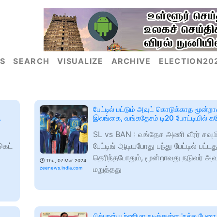
S
SEARCH
VISUALIZE
ARCHIVE
ELECTION20
பேட்டில் பட்டும் அவுட் கொடுக்காத மூன்றா
.
இலங்கை, வங்கதேசம் டி20 போட்டியில் க
SL vs BAN : வங்தேச அணி வீரர் சவுமிய
கெட்
பேட்டிங் ஆடியபோது பந்து பேட்டில் பட்
தெரிந்தபோதும், மூன்றாவது நடுவர் அவ
🕑
Thu, 07 Mar 2024
மறுத்தது
zeenews.india.com
பிக்பாஸ் பூர்ணிமா நடித்துள்ள 'நல்ல பேர