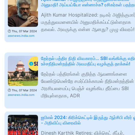
அனுமதி! அய்யய்யோ என்னாச்சு? ரசிகர்கள் பதற்றம
Ajith Kumar Hospitalized: நடிகர் அஜித்குமார
மருத்துவமனையில் அனுமதிக்கப்பட்டுள்ளதாக
தகவல். அவருக்கு என்ன ஆனது? முழு விவரம்!
🕑
Thu, 07 Mar 2024
zeenews.india.com
தேர்தல் பத்திர நிதி விவகாரம்... SBI வங்கிக்கு எத
உச்சநீதிமன்றத்தில் அவமதிப்பு வழக்குத் தாக்கல்!
தேர்தல் பத்திரங்கள் குறித்த ஆவணங்களை
வேண்டுமென்றே சமர்ப்பிக்காமல் நீதிமன்றத்தின்
அரசியலமைப்பு பெஞ்ச் வழங்கிய தீர்ப்பை SBI
🕑
Thu, 07 Mar 2024
மீறியுள்ளதாக, ADR
zeenews.india.com
ஐபிஎல் 2024: கிரிக்கெட்டில் இருந்து ஆர்சிபி வீரர் 
- அறிவிப்பு விரைவில்
Dinesh Karthik Retires: விக்கெட் கீப்பர்,