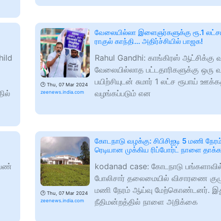
வேலையில்லா இளைஞர்களுக்கு ரூ.1 லட்சம
ராகுல் காந்தி... அதிர்ச்சியில் பாஜக!
ild
Rahul Gandhi: காங்கிரஸ் ஆட்சிக்கு வ
வேலையில்லாத பட்டதாரிகளுக்கு ஒரு 
பயிற்சியுடன் சுமார் 1 லட்ச ரூபாய் ஊக
🕑
Thu, 07 Mar 2024
ில்
வழங்கப்படும் என
zeenews.india.com
கோடநாடு வழக்கு: சிபிசிஐடி 5 மணி நேரம
ரெடியான முக்கிய ரிப்போர்ட் நாளை தாக்க
பெண்
kodanad case: கோடநாடு பங்களாவில் 
போலிசார் தலைமையில் விசாரணை குழ
மணி நேரம் ஆய்வு மேற்கொண்டனர். இது
🕑
Thu, 07 Mar 2024
நீதிமன்றத்தில் நாளை அறிக்கை
zeenews.india.com