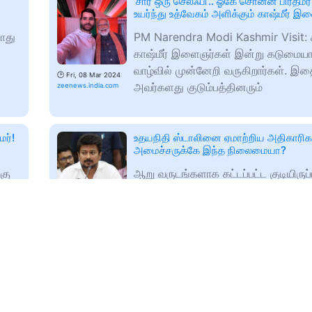
‘சார் ஒரு செல்ஃபி’.. ஓகே சொன்ன பிரதமர்
உயர்ந்து உத்வேகம் அளிக்கும் காஷ்மீர் 
ோது
PM Narendra Modi Kashmir Visit: க
காஷ்மீர் இளைஞர்கள் இன்று கடுமைய
வாழ்வில் முன்னேறி வருகிறார்கள். இ
🕑
Fri, 08 Mar 2024
அவர்களது குடும்பத்தினரும்
zeenews.india.com
மர்!
உதயநிதி ஸ்டாலினை ஏமாற்றிய அதிகாரிக
அமைச்சருக்கே இந்த நிலைமையா?
கு
ஆறு வருடங்களாக கட்டப்பட்ட குடியிருப்
க்க
பணிகள் நிறைவடையாத நிலையில் பயன
ூறு
வழங்கிய அமைச்சர் உதயநிதி ஸ்டாலின்
🕑
Fri, 08 Mar 2024
அதிகாரிகள்
zeenews.india.com
கொலை
என் குடும்பத்துக்கு அப்பால் இந்த 3 பேருக
சொல்லணும் - அஸ்வின் நெகிழ்ச்சி
ரவிசந்திரன் அஸ்வின் 100வது டெஸ்ட் ப