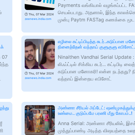
Payments வங்கியால் வழங்கப்பட்ட F
்
செயல்படாது. அதனால், இந்த காலக்கெட
🕑
Thu, 07 Mar 2024
முன்பு Paytm FASTag கணக்கை மூட 
zeenews.india.com
எழிலை கட்டிப்பிடித்த சுடர்..கடுப்பான மன
க்
நினைத்தேன் வந்தாய் குளுகுளு எபிசோட்.
h 07
Ninaithen Vandhai Serial Update :
்ந்த
லிஃப்ட்டில் சிக்கிய சுடர்.‌.. கட்டிபிடி வை
கடுப்பான மனோகரி! என்ன நடந்தது? 
🕑
Thu, 07 Mar 2024
்
வந்தாய் இன்றைய எபிசோட்
zeenews.india.com
ுத்து
அண்ணா சீரியல் அப்டேட்: ஷண்முகத்துக்க
உண்மை.. குடும்பமே பரணி மீது கோபம்..!
ீ
Anna Serial: அண்ணா சீரியலில், இச
ளி
முத்துப்பாண்டி அடித்த விஷயத்தை உ