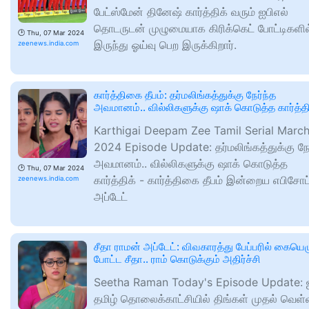
பேட்ஸ்மேன் தினேஷ் கார்த்திக் வரும் ஐபிஎல்
தொடருடன் முழுமையாக கிரிக்கெட் போட்டிகளில
🕑
Thu, 07 Mar 2024
இருந்து ஓய்வு பெற இருக்கிறார்.
zeenews.india.com
கார்த்திகை தீபம்: தர்மலிங்கத்துக்கு நேர்ந்த
அவமானம்.‌. வில்லிகளுக்கு ஷாக் கொடுத்த கார்த்தி
Karthigai Deepam Zee Tamil Serial Marc
2024 Episode Update: தர்மலிங்கத்துக்கு நேர
அவமானம்.‌. வில்லிகளுக்கு ஷாக் கொடுத்த
🕑
Thu, 07 Mar 2024
கார்த்திக் - கார்த்திகை தீபம் இன்றைய எபிசோட
zeenews.india.com
அப்டேட்
சீதா ராமன் அப்டேட்: விவகாரத்து பேப்பரில் கையெழ
போட்ட சீதா.. ராம் கொடுக்கும் அதிர்ச்சி
Seetha Raman Today's Episode Update: ஜ
தமிழ் தொலைக்காட்சியில் திங்கள் முதல் வெள்