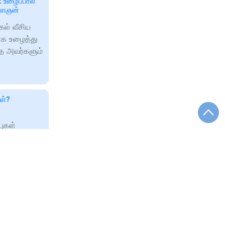
: உழைப்பால்
இளைஞன்
ல் வீசிய
ாக உழைத்து
தை அவர்களும்
ள்?
புகள்
ாளிகளுக்கு
 - அரசு
்கு நன்றி
ோட்டியில்