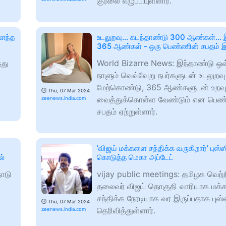
குரலை எழுப்பியுள்ளார்.
ிளந்த
உடலுறவு... கடந்தாண்டு 300 ஆண்கள்... 
365 ஆண்கள் - ஒரு பெண்ணின் சபதம் இ
்து
World Bizarre News: இந்தாண்டு ஒ
நாளும் வெவ்வேறு நபர்களுடன் உடலுறவு
மேற்கொண்டு, 365 ஆண்களுடன் உறவு
🕑
Thu, 07 Mar 2024
வைத்துக்கொள்ள வேண்டும் என பெண்
zeenews.india.com
சபதம் ஏற்றுள்ளார்.
்
’விஜய் மக்களை சந்திக்க வருகிறார்’ புஸ்
ல்
கொடுத்த மெகா அப்டேட்
ாடு
vijay public meetings: தமிழக வெற்
தலைவர் விஜய் தொகுதி வாரியாக மக
சந்திக்க நேரடியாக வர இருப்பதாக புஸ
🕑
Thu, 07 Mar 2024
தெரிவித்துள்ளார்.
zeenews.india.com