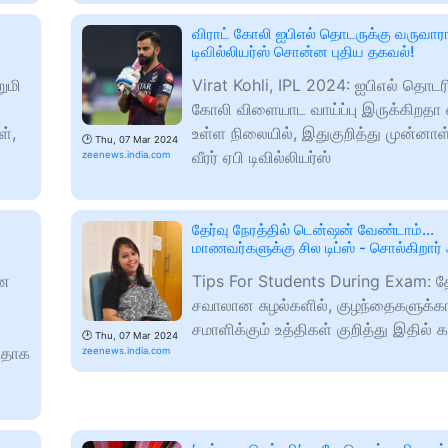
விராட் கோலி ஐபிஎல் தொடருக்கு வருவாரா.
டிவில்லியர்ஸ் சொன்ன புதிய தகவல்!
ுமி
Virat Kohli, IPL 2024: ஐபிஎல் தொடரி
கோலி விளையாட வாய்ப்பு இருக்கிறதா 
ள்,
உள்ள நிலையில், இதுகுறித்து முன்னாள்
🕑
Thu, 07 Mar 2024
வீரர் ஏபி டிவில்லியர்ஸ்
zeenews.india.com
தேர்வு நேரத்தில் டென்ஷன் வேண்டாம்...
மாணவர்களுக்கு சில டிப்ஸ் - சொல்கிறார் 
னை
Tips For Students During Exam: த
சவாலான சுழல்களில், குழந்தைகளுக்க
சமாளிக்கும் உத்திகள் குறித்து இதில்
🕑
Thu, 07 Mar 2024
டதாக
zeenews.india.com