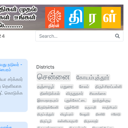
24
வது நடுவர் -
Districts
ளேபரம்
சென்னை
கோயம்புத்தூர்
ா சர்க்கார்
டது தெளிவாக
தஞ்சாவூர்
மதுரை
சேலம்
திருச்சிராப்பள்ளி
ுட் கொடுக்க
திண்டுக்கல்
விருதுநகர்
சிவகங்கை
இராமநாதபுரம்
புதுக்கோட்டை
தூத்துக்குடி
திருநெல்வேலி
புதுச்சேரி
தருமபுரி
காஞ்சிபுரம்
திருப்பத்தூர்
விழுப்புரம்
வேலூர்
நீலகிரி
ஈரோடு
திருப்பூர்
கன்னியாகுமரி
திருவாரூர்
ை வாங்க