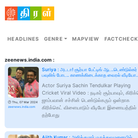
HEADLINES
GENRE
MAPVIEW
FACTCHECK
zeenews.india.com :
Suriya : அடடா! சூர்யா பேட்டிங் ஆட..டெண்டுல்கர்
பவுலிங் போட.. காணக்கிடைக்காத வைரல் வீடியோ.
Actor Suriya Sachin Tendulkar Playing
Cricket Viral Video : நடிகர் சூர்யாவும், கிரிக்
ஜாம்பவான் சச்சின் டெண்டுல்கரும் ஒன்றாக
🕑
Thu, 07 Mar 2024
கிரிக்கெட் விளையாடும் வீடியோ இணையத்தில்
zeenews.india.com
தற்போது
Ajith Kumar : அஜித்குமார் மருத்துவமனையில்