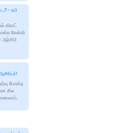
..? - ஏபி
ல் விராட்
என்ற கேள்வி
 ஆர்சிபி
ஆசிரியர்!
ேர்வு போன்ற
ான சில
 காணலாம்.