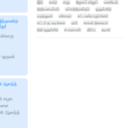
இந்
காடு
ளது
ஜோசப் விஜய்
மானியம்
நிதியமைச்சர்
உச்சநீதிமன்றம்
ஒதுக்கீடு
மருத்துவர்
மசோதா
சட்டமன்ற உறுப்பினர்
இந்தாண்டு
சட்டம் நடவடிக்கை
தார்
காவல் நிலையம்
து!
நிதி ஒதுக்கீடு
சபாநாயகர்
தீர்ப்பு
நடிகர்
வ்வொரு
 ஒருவர்
ஸி ஆனந்த்
றி கழக
்களை
்ஸி ஆனந்த்