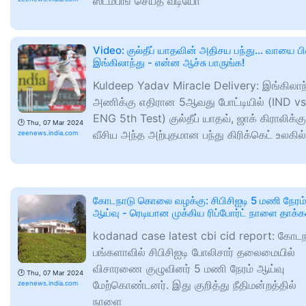
ஸ்டம்பிங் செய்த வீடியோ
Video: குல்தீப் யாதவின் அதிசய பந்து... வாயை ப
இங்கிலாந்து - என்ன ஆச்சு பாருங்க!
Kuldeep Yadav Miracle Delivery: இங்கிலாந
அணிக்கு எதிரான 5ஆவது போட்டியில் (IND vs
ENG 5th Test) குல்தீப் யாதவ், ஜாக் கிராலிக்கு
🕑
Thu, 07 Mar 2024
வீசிய அந்த அற்புதமான பந்து கிரிக்கெட் உலகில்
zeenews.india.com
கோடநாடு கொலை வழக்கு: சிபிசிஐடி 5 மணி நேரம
ஆய்வு - ரெடியான முக்கிய ரிப்போர்ட் நாளை தாக்க
kodanad case latest cbi cid report: கோடந
பங்களாவில் சிபிசிஐடி போலிசார் தலைமையில்
விசாரணை குழுவினர் 5 மணி நேரம் ஆய்வு
🕑
Thu, 07 Mar 2024
மேற்கொண்டனர். இது குறித்து நீதிமன்றத்தில்
zeenews.india.com
நாளை