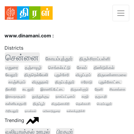
www.dinamani.com :
Districts
சென்னை
கோயம்புத்தூர்
திருச்சிராப்பள்ளி
மதுரை
தஞ்சாவூர்
செங்கல்பட்டு
சேலம்
திண்டுக்கல்
வேலூர்
திருநெல்வேலி
புதுச்சேரி
விழுப்புரம்
திருவண்ணாமலை
காஞ்சிபுரம்
விருதுநகர்
திருப்பத்தூர்
ஈரோடு
புதுக்கோட்டை
நீலகிரி
கடலூர்
இராணிப்பேட்டை
திருவள்ளூர்
தேனி
சிவகங்கை
இராமநாதபுரம்
தூத்துக்குடி
நாகப்பட்டினம்
கரூர்
தருமபுரி
கன்னியாகுமரி
திருப்பூர்
கிருஷ்ணகிரி
தென்காசி
பெரம்பலூர்
அரியலூர்
நாமக்கல்
மயிலாடுதுறை
கள்ளக்குறிச்சி
Trending
வலியுறுத்தல் ஊழல்
பிரதமர்