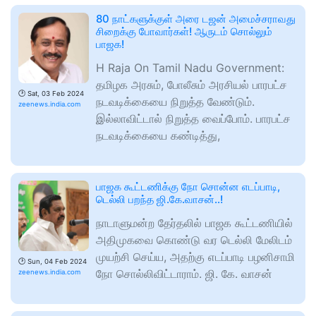
80 நாட்களுக்குள் அரை டஜன் அமைச்சராவது
சிறைக்கு போவார்கள்! ஆருடம் சொல்லும்
பாஜக!
H Raja On Tamil Nadu Government:
தமிழக அரசும், போலீசும் அரசியல் பாரபட்ச
🕑
Sat, 03 Feb 2024
நடவடிக்கையை நிறுத்த வேண்டும்.
zeenews.india.com
இல்லாவிட்டால் நிறுத்த வைப்போம். பாரபட்ச
நடவடிக்கையை கண்டித்து,
பாஜக கூட்டணிக்கு நோ சொன்ன எடப்பாடி,
டெல்லி பறந்த ஜி.கே.வாசன்..!
நாடாளுமன்ற தேர்தலில் பாஜக கூட்டணியில்
அதிமுகவை கொண்டு வர டெல்லி மேலிடம்
முயற்சி செய்ய, அதற்கு எடப்பாடி பழனிசாமி
🕑
Sun, 04 Feb 2024
நோ சொல்லிவிட்டாராம். ஜி. கே. வாசன்
zeenews.india.com