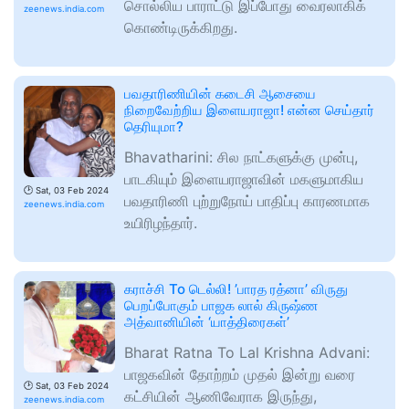
சொல்லிய பாராட்டு இப்போது வைரலாகிக்
zeenews.india.com
கொண்டிருக்கிறது.
பவதாரிணியின் கடைசி ஆசையை
நிறைவேற்றிய இளையராஜா! என்ன செய்தார்
தெரியுமா?
Bhavatharini: சில நாட்களுக்கு முன்பு,
பாடகியும் இளையராஜாவின் மகளுமாகிய
🕑
Sat, 03 Feb 2024
பவதாரிணி புற்றுநோய் பாதிப்பு காரணமாக
zeenews.india.com
உயிரிழந்தார்.
கராச்சி To டெல்லி! ’பாரத ரத்னா’ விருது
பெறப்போகும் பாஜக லால் கிருஷ்ண
அத்வானியின் ‘யாத்திரைகள்’
Bharat Ratna To Lal Krishna Advani:
பாஜகவின் தோற்றம் முதல் இன்று வரை
🕑
Sat, 03 Feb 2024
கட்சியின் ஆணிவேராக இருந்து,
zeenews.india.com