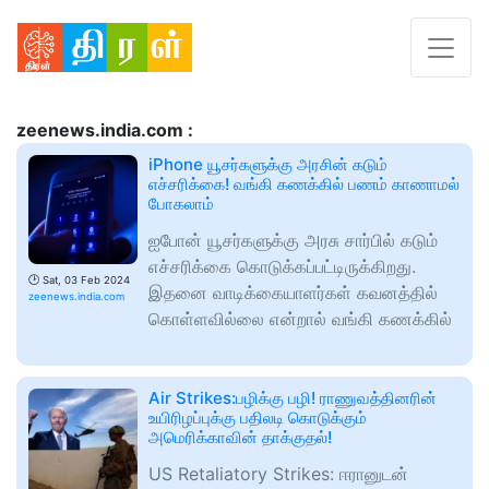
zeenews.india.com :
iPhone யூசர்களுக்கு அரசின் கடும்
எச்சரிக்கை! வங்கி கணக்கில் பணம் காணாமல்
போகலாம்
ஐபோன் யூசர்களுக்கு அரசு சார்பில் கடும்
எச்சரிக்கை கொடுக்கப்பட்டிருக்கிறது.
🕑
Sat, 03 Feb 2024
இதனை வாடிக்கையாளர்கள் கவனத்தில்
zeenews.india.com
கொள்ளவில்லை என்றால் வங்கி கணக்கில்
Air Strikes:பழிக்கு பழி! ராணுவத்தினரின்
உயிரிழப்புக்கு பதிலடி கொடுக்கும்
அமெரிக்காவின் தாக்குதல்!
US Retaliatory Strikes: ஈரானுடன்