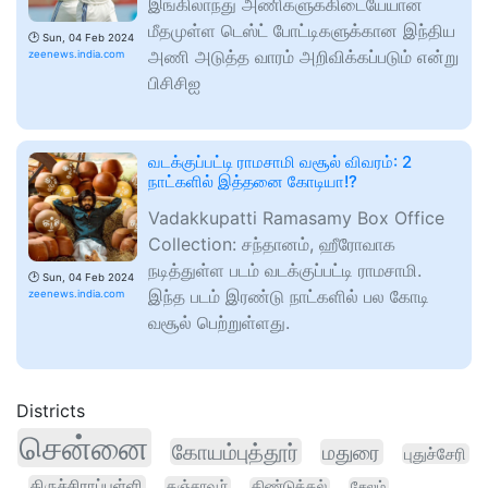
இங்கிலாந்து அணிகளுக்கிடையேயான
மீதமுள்ள டெஸ்ட் போட்டிகளுக்கான இந்திய
🕑
Sun, 04 Feb 2024
அணி அடுத்த வாரம் அறிவிக்கப்படும் என்று
zeenews.india.com
பிசிசிஐ
வடக்குப்பட்டி ராமசாமி வசூல் விவரம்: 2
நாட்களில் இத்தனை கோடியா!?
Vadakkupatti Ramasamy Box Office
Collection: சந்தானம், ஹீரோவாக
நடித்துள்ள படம் வடக்குப்பட்டி ராமசாமி.
🕑
Sun, 04 Feb 2024
இந்த படம் இரண்டு நாட்களில் பல கோடி
zeenews.india.com
வசூல் பெற்றுள்ளது.
Districts
சென்னை
கோயம்புத்தூர்
மதுரை
புதுச்சேரி
திருச்சிராப்பள்ளி
தஞ்சாவூர்
திண்டுக்கல்
சேலம்