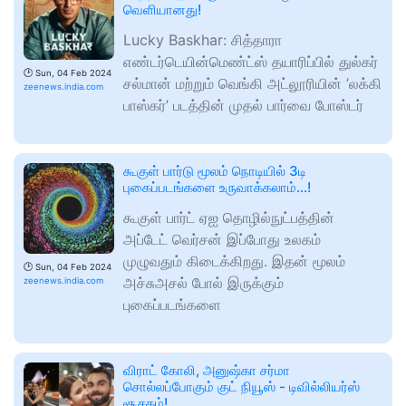
வெளியானது!
Lucky Baskhar: சித்தாரா
எண்டர்டெயின்மெண்ட்ஸ் தயாரிப்பில் துல்கர்
🕑
Sun, 04 Feb 2024
சல்மான் மற்றும் வெங்கி அட்லூரியின் ’லக்கி
zeenews.india.com
பாஸ்கர்’ படத்தின் முதல் பார்வை போஸ்டர்
கூகுள் பார்டு மூலம் நொடியில் 3டி
புகைப்படங்களை உருவாக்கலாம்...!
கூகுள் பார்ட் ஏஐ தொழில்நுட்பத்தின்
அப்டேட் வெர்சன் இப்போது உலகம்
முழுவதும் கிடைக்கிறது. இதன் மூலம்
🕑
Sun, 04 Feb 2024
அச்சுஅசல் போல் இருக்கும்
zeenews.india.com
புகைப்படங்களை
விராட் கோலி, அனுஷ்கா சர்மா
சொல்லப்போகும் குட் நியூஸ் - டிவில்லியர்ஸ்
சூசகம்!