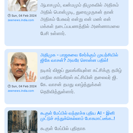
ஆபாசமும், வன்மமும் திமுகவில் அதிகம்
அதில் பொன்முடி, துரைமுருகன் தான்
🕑
Sun, 04 Feb 2024
அதிகம் பேசுவர் என்று என் மண் என்
zeenews.india.com
மக்கள் நடைப்பயணத்தில் அண்ணாமலை
பேசி உள்ளார்.
அதிமுக - பாஜகவை சேர்க்கும் முயற்சியில்
ஜிகே வாசன்? அவரே சொன்ன பதில்!
நடிகர் விஜய் துவங்கியுள்ள கட்சிக்கு தமிழ்
மாநில காங்கிரஸ் கட்சியின் தலைவர் ஜி.
கே. வாசன் தமது வாழ்த்துக்கள்
🕑
Sun, 04 Feb 2024
தெரிவித்துள்ளார்.
zeenews.india.com
கூகுள் மேப்பில் வந்தாச்சு புதிய AI - இனி
முட்டுச் சந்துக்கெல்லாம் போகமாட்டீங்க..!
கூகுள் மேப்பில் புதிதாக