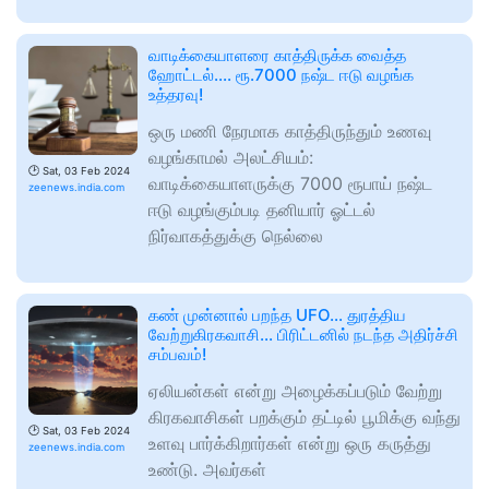
வாடிக்கையாளரை காத்திருக்க வைத்த
ஹோட்டல்.... ரூ.7000 நஷ்ட ஈடு வழங்க
உத்தரவு!
ஒரு மணி நேரமாக காத்திருந்தும் உணவு
வழங்காமல் அலட்சியம்:
🕑
Sat, 03 Feb 2024
வாடிக்கையாளருக்கு 7000 ரூபாய் நஷ்ட
zeenews.india.com
ஈடு வழங்கும்படி தனியார் ஓட்டல்
நிர்வாகத்துக்கு நெல்லை
கண் முன்னால் பறந்த UFO... துரத்திய
வேற்றுகிரகவாசி... பிரிட்டனில் நடந்த அதிர்ச்சி
சம்பவம்!
ஏலியன்கள் என்று அழைக்கப்படும் வேற்று
கிரகவாசிகள் பறக்கும் தட்டில் பூமிக்கு வந்து
🕑
Sat, 03 Feb 2024
உளவு பார்க்கிறார்கள் என்று ஒரு கருத்து
zeenews.india.com
உண்டு. அவர்கள்