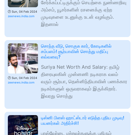
சேர்க்கப்பட்டிருக்கும் செயற்கை நுண்ணறிவு
அம்சம், யூசர்களின் ரசனைக்கு ஏற்ற
🕑
Sun, 04 Feb 2024
முடிவுகளை உடனுக்கு உடன் வழங்கும்.
zeenews.india.com
இதனால்
சொந்த வீடு, சொகுசு கார், கோடிகளில்
சம்பளம்! சூர்யாவின் சொத்து மதிப்பு
எவ்வளவு?
Suriya Net Worth And Salary: தமிழ்
திரையுலகின் முன்னணி நடிகராக வலம்
🕑
Sun, 04 Feb 2024
வரும் சூர்யா, தென்னிந்தியாவின் பணக்கார
zeenews.india.com
நடிகர்களுள் ஒருவராகவும் இருக்கிறார்.
இவரது சொத்து
டிஸ்னி பிளஸ் ஹாட்ஸ்டார் எடுத்த புதிய முடிவு!
பயனர்கள் அதிர்ச்சி!
பாஸ்வேர்டை மற்றவர்களுக்கு பகிரும்