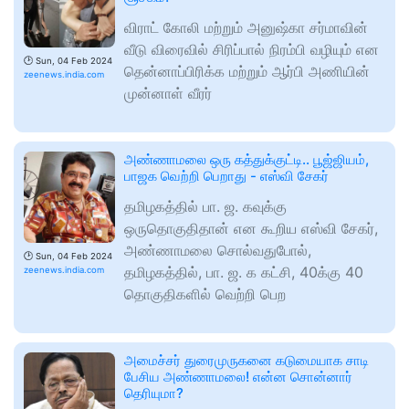
விராட் கோலி மற்றும் அனுஷ்கா சர்மாவின்
வீடு விரைவில் சிரிப்பால் நிரம்பி வழியும் என
🕑
Sun, 04 Feb 2024
தென்னாப்பிரிக்க மற்றும் ஆர்பி அணியின்
zeenews.india.com
முன்னாள் வீரர்
அண்ணாமலை ஒரு கத்துக்குட்டி.. பூஜ்ஜியம்,
பாஜக வெற்றி பெறாது - எஸ்வி சேகர்
தமிழகத்தில் பா. ஜ. கவுக்கு
ஒருதொகுதிதான் என கூறிய எஸ்வி சேகர்,
அண்ணாமலை சொல்வதுபோல்,
🕑
Sun, 04 Feb 2024
தமிழகத்தில், பா. ஜ. க கட்சி, 40க்கு 40
zeenews.india.com
தொகுதிகளில் வெற்றி பெற
அமைச்சர் துரைமுருகனை கடுமையாக சாடி
பேசிய அண்ணாமலை! என்ன சொன்னார்
தெரியுமா?