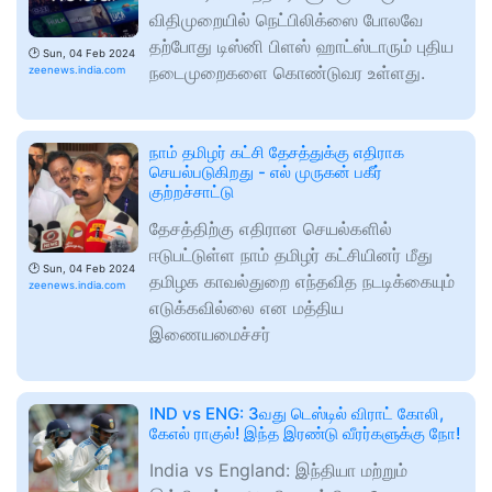
விதிமுறையில் நெட்பிலிக்ஸை போலவே
தற்போது டிஸ்னி பிளஸ் ஹாட்ஸ்டாரும் புதிய
🕑
Sun, 04 Feb 2024
நடைமுறைகளை கொண்டுவர உள்ளது.
zeenews.india.com
நாம் தமிழர் கட்சி தேசத்துக்கு எதிராக
செயல்படுகிறது - எல் முருகன் பகீர்
குற்றச்சாட்டு
தேசத்திற்கு எதிரான செயல்களில்
ஈடுபட்டுள்ள நாம் தமிழர் கட்சியினர் மீது
🕑
Sun, 04 Feb 2024
தமிழக காவல்துறை எந்தவித நடடிக்கையும்
zeenews.india.com
எடுக்கவில்லை என மத்திய
இணையமைச்சர்
IND vs ENG: 3வது டெஸ்டில் விராட் கோலி,
கேஎல் ராகுல்! இந்த இரண்டு வீரர்களுக்கு நோ!
India vs England: இந்தியா மற்றும்