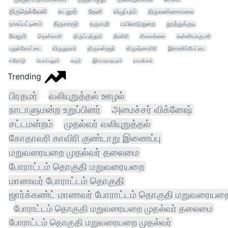
திருநெல்வேலி
கடலூர்
தேனி
விழுப்புரம்
திருவண்ணாமலை
நாகப்பட்டினம்
திருவாரூர்
தருமபுரி
மயிலாடுதுறை
தூத்துக்குடி
வேலூர்
தென்காசி
திருப்பத்தூர்
நீலகிரி
சிவகங்கை
கன்னியாகுமரி
புதுக்கோட்டை
விருதுநகர்
திருவள்ளூர்
கிருஷ்ணகிரி
இராணிப்பேட்டை
ஈரோடு
பெரம்பலூர்
கரூர்
இராமநாதபுரம்
நாமக்கல்
Trending
பிரதமர்
வலியுறுத்தல் ஊழல்
நாடாளுமன்ற உறுப்பினர்
அமைச்சர் விக்னேஷ்
சட்டமன்றம்
முதல்வர் வலியுறுத்தல்
கோதாவரி காவிரி குண்டாறு இணைப்பு
மறுவரையறை முதல்வர் தலைமை
போராட்டம் தொகுதி மறுவரையறை
மாணவர் போராட்டம் தொகுதி
ஜார்க்கண்ட் மாணவர் போராட்டம் தொகுதி மறுவரையற
போராட்டம் தொகுதி மறுவரையறை முதல்வர் தலைமை
போராட்டம் தொகுதி மறுவரையறை முதல்வர்