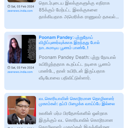
தொடர்புடைய இலக்குகளுக்கு எதிராக
🕑
Sat, 03 Feb 2024
85க்கும் மேற்பட்ட இலக்குகளை
zeenews.india.com
தாக்கியதாக அமெரிக்க ராணுவம் தகவல்...
Poonam Pandey: புற்றுநோய்
விழிப்புணர்வுக்காக இறந்தது போல்
நாடகமாடிய பூணம் பாண்டே!
Poonam Pandey Death: புற்று நோயால்
உயிரிழந்ததாக கூறப்பட்ட நடிகை பூணம்
🕑
Sat, 03 Feb 2024
பாண்டே, தான் உயிரிடன் இருப்பதாக
zeenews.india.com
வீடியோவை பதிவிட்டுள்ளார்.
வடகொரியாவின் கொடூரமான தொழிலாளர்
முகாம்கள்: தப்பி பிழைக்க வாய்ப்பே இல்லை
உலகின் மர்ம பிரதேசங்களில் ஒன்றாக
இருக்கும் வட கொரியாவில் கொடூரமான
தொழிலாளர் முகாம்கள் இருக்கின்றன.