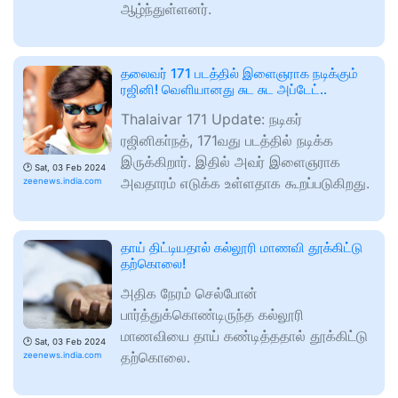
ஆழ்ந்துள்ளனர்.
தலைவர் 171 படத்தில் இளைஞராக நடிக்கும்
ரஜினி! வெளியானது சுட சுட அப்டேட்..
Thalaivar 171 Update: நடிகர்
ரஜினிகா்நத், 171வது படத்தில் நடிக்க
இருக்கிறார். இதில் அவர் இளைஞராக
🕑
Sat, 03 Feb 2024
அவதாரம் எடுக்க உள்ளதாக கூறப்படுகிறது.
zeenews.india.com
தாய் திட்டியதால் கல்லூரி மாணவி தூக்கிட்டு
தற்கொலை!
அதிக நேரம் செல்போன்
பார்த்துக்கொண்டிருந்த கல்லூரி
மாணவியை தாய் கண்டித்ததால் தூக்கிட்டு
🕑
Sat, 03 Feb 2024
தற்கொலை.
zeenews.india.com