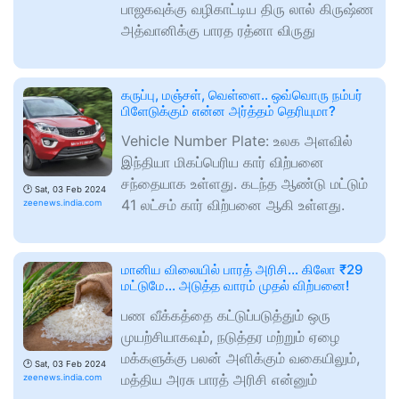
பாஜகவுக்கு வழிகாட்டிய திரு லால் கிருஷ்ண
அத்வானிக்கு பாரத ரத்னா விருது
கருப்பு, மஞ்சள், வெள்ளை.. ஒவ்வொரு நம்பர்
பிளேடுக்கும் என்ன அர்த்தம் தெரியுமா?
Vehicle Number Plate: உலக அளவில்
இந்தியா மிகப்பெரிய கார் விற்பனை
சந்தையாக உள்ளது. கடந்த ஆண்டு மட்டும்
🕑
Sat, 03 Feb 2024
41 லட்சம் கார் விற்பனை ஆகி உள்ளது.
zeenews.india.com
மானிய விலையில் பாரத் அரிசி... கிலோ ₹29
மட்டுமே... அடுத்த வாரம் முதல் விற்பனை!
பண வீக்கத்தை கட்டுப்படுத்தும் ஒரு
முயற்சியாகவும், நடுத்தர மற்றும் ஏழை
மக்களுக்கு பலன் அளிக்கும் வகையிலும்,
🕑
Sat, 03 Feb 2024
மத்திய அரசு பாரத் அரிசி என்னும்
zeenews.india.com