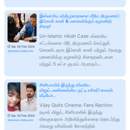
இஸ்லாமிய விதிமுறைகளை மீறிய திருமணம்:
இம்ரான் கான் & மனைவிக்கும் ஏழாண்டு
சிறை!
Un-Islamic nikah Case: ஸ்லாமிய
சட்டங்களை மீறி, திருமணம் செய்துக்
🕑
Sat, 03 Feb 2024
கொண்டதாக இம்ரான் கான் மற்றும் அவரது
zeenews.india.com
மனைவிக்கு ஏழாண்டு சிறைதண்டனை
மற்றும் 5 லட்ச ரூபாய் அபராதம்...
சினிமாவில் இருந்து விலகிய
விஜய்..கண்கலங்கிய குட்டி ரசிகர்! வைரல்
வீடியோ..
Vijay Quits Cinema: Fans Raction:
நடிகர் விஜய், சினிமாவில் இருந்து
🕑
Sat, 03 Feb 2024
விலகுவதாக அறிவித்துள்ளதை தொடர்ந்து
zeenews.india.com
அவரது ரசிகர்கள் சோகத்தில்