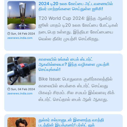
2024 டி20 உலக கோப்பை அட்டவணையில்
திடீர் மாற்றங்களை செய்துள்ள ஐசிசி!
T20 World Cup 2024: இந்த ஆண்டு
ஜூன் மாதம் டி20 உலக கோப்பை போட்டிகள்
நடைபெற உள்ளது. இந்தியா கோப்பையை
🕑
Sun, 04 Feb 2024
வெல்ல தீவிர முயற்சி செய்கிறது.
zeenews.india.com
காலையில் உங்கள் பைக் ஸ்டார்ட்
ஆகவில்லையா? இந்த வழிகளை முயற்சி
செய்யுங்கள்!
Bike Issue: பொதுவாக குளிர்காலத்தில்
காலையில் பைக்கை ஸ்டார்ட் செய்வது
🕑
Sun, 04 Feb 2024
மிகவும் சிரமம். சில சமயம் இவ்வளவு கிக்
zeenews.india.com
ஸ்டார்ட் செய்தால் பைக் ஆன் ஆகாது.
துல்கர் சல்மானுடன் இணைந்த வாத்தி
படத்தின் இயக்குனர்! பர்ஸ்ட் லுக்