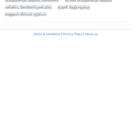
உயர்நீதிமன்றம் உத்தரவு அமெரிக்கா
டெல்லி உயர்நீதிமன்றம் உத்தரவு
மன்னிப்பு கோரினாா்முன்பதிவு
தருண் தேஜ்பாலுக்கு
ராணுவம் வீரா்கள் குடும்பம்
Terms & Conditions
|
Privacy Policy
|
About us