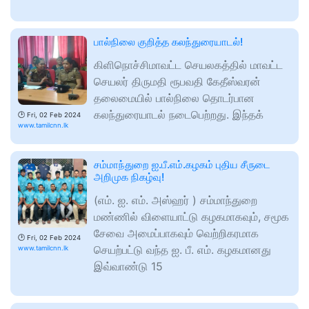
பால்நிலை குறித்த கலந்துரையாடல்!
கிளிநொச்சிமாவட்ட செயலகத்தில் மாவட்ட
செயலர் திருமதி ரூபவதி கேதீஸ்வரன்
தலைமையில் பால்நிலை தொடர்பான
கலந்துரையாடல் நடைபெற்றது. இந்தக்
🕑
Fri, 02 Feb 2024
www.tamilcnn.lk
சம்மாந்துறை ஐ.பீ.எம்.கழகம் புதிய சீருடை
அறிமுக நிகழ்வு!
(எம். ஐ. எம். அஸ்ஹர் ) சம்மாந்துறை
மண்ணில் விளையாட்டு கழகமாகவும், சமூக
சேவை அமைப்பாகவும் வெற்றிகரமாக
🕑
Fri, 02 Feb 2024
செயற்பட்டு வந்த ஐ. பீ. எம். கழகமானது
www.tamilcnn.lk
இவ்வாண்டு 15