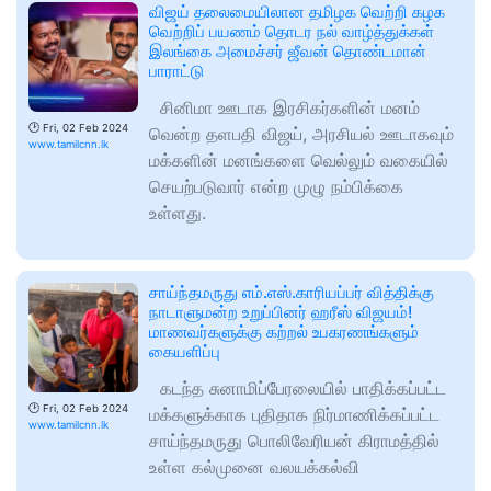
விஜய் தலைமையிலான தமிழக வெற்றி கழக
வெற்றிப் பயணம் தொடர நல் வாழ்த்துக்கள்
இலங்கை அமைச்சர் ஜீவன் தொண்டமான்
பாராட்டு
சினிமா ஊடாக இரசிகர்களின் மனம்
🕑
Fri, 02 Feb 2024
வென்ற தளபதி விஜய், அரசியல் ஊடாகவும்
www.tamilcnn.lk
மக்களின் மனங்களை வெல்லும் வகையில்
செயற்படுவார் என்ற முழு நம்பிக்கை
உள்ளது.
சாய்ந்தமருது எம்.எஸ்.காரியப்பர் வித்திக்கு
நாடாளுமன்ற உறுப்பினர் ஹரீஸ் விஜயம்!
மாணவர்களுக்கு கற்றல் உபகரணங்களும்
கையளிப்பு
கடந்த சுனாமிப்பேரலையில் பாதிக்கப்பட்ட
🕑
Fri, 02 Feb 2024
மக்களுக்காக புதிதாக நிர்மாணிக்கப்பட்ட
www.tamilcnn.lk
சாய்ந்தமருது பொலிவேரியன் கிராமத்தில்
உள்ள கல்முனை வலயக்கல்வி