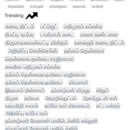
கிருஷ்ணகிரி
பெரம்பலூர்
மயிலாடுதுறை
திருவாரூர்
நாமக்கல்
Trending
கனவு திட்டம்
பட்ஜெட்
மதிமுகம் எம்எல்ஏ
நிஃப்டி உயர்வு
டாஸ்மாக் கடை
மரண தண்டனை
திருமாவளவன்வட்டி விகிதம்
கலைஞர் கனவு திட்டம்
அறிவிப்பு சென்செக்ஸ்
தங்கம் தென்னரசு
தென்னரசுபதவியை ராஜினாமா
வைகோ மதிமுகம் எம்எல்ஏ
தங்கம் தென்னரசுபதவியை ராஜினாமா
தங்கம் தென்னரசுபதவியை
விவசாயி
இலவசம் மின்சாரம்
நம்மாழ்வார் விருது
விஜய்
திமுக
தவெக
தொழில்நுட்பம்
ஆனந்துடன் எஸ்
உதயநிதி சவால்
உயிர்ம உரம் விவசாயம்
சட்டமன்றம்
அறிவிப்பு உயிர்ம உரம்
நம்மாழ்வார் வேளாண் பாலிடெக்னிக் கல்லூரி
நம்மாழ்வார் வேளாண் பாலிடெக்னிக்