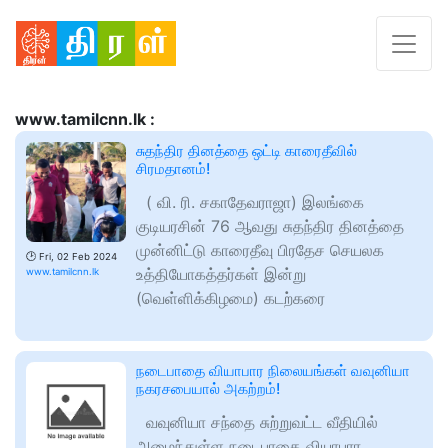
www.tamilcnn.lk :
சுதந்திர தினத்தை ஒட்டி காரைதீவில்
சிரமதானம்!
( வி. ரி. சகாதேவராஜா) இலங்கை
குடியரசின் 76 ஆவது சுதந்திர தினத்தை
முன்னிட்டு காரைதீவு பிரதேச செயலக
🕑
Fri, 02 Feb 2024
உத்தியோகத்தர்கள் இன்று
www.tamilcnn.lk
(வெள்ளிக்கிழமை) கடற்கரை
நடைபாதை வியாபார நிலையங்கள் வவுனியா
நகரசபையால் அகற்றம்!
வவுனியா சந்தை சுற்றுவட்ட வீதியில்
அமைந்துள்ள நடைபாதை வியாபார