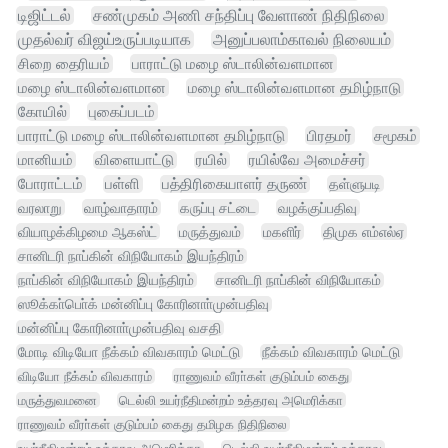
டிஜிட்டல்
சண்முகம் அணி சந்திப்பு வேளாண் நிதிநிலை
முதல்வர் விஜய்உருப்படியாக
அனுப்பலாம்காவல் நிலையம்
சிறை தைரியம்
பாராட்டு மழை ஸ்டாலின்வளமான
மழை ஸ்டாலின்வளமான
மழை ஸ்டாலின்வளமான தமிழ்நாடு
கோயில்
புகைப்படம்
பாராட்டு மழை ஸ்டாலின்வளமான தமிழ்நாடு
பிரதமர்
சமூகம்
மானியம்
விளையாட்டு
ரயில்
ரயில்வே அமைச்சர்
போராட்டம்
பள்ளி
பத்திரிகையாளர் தருண்
தள்ளுபடி
வரலாறு
வாழ்வாதாரம்
கருப்பு சட்டை
வழக்குப்பதிவு
வியாழக்கிழமை ஆகஸ்ட்
மருத்துவம்
மகளிர்
திமுக எம்எல்ஏ
சானிடரி நாப்கின் விநியோகம் இயந்திரம்
நாப்கின் விநியோகம் இயந்திரம்
சானிடரி நாப்கின் விநியோகம்
ஸூக்கா்பொ்க் மன்னிப்பு கோரினாா்முன்பதிவு
மன்னிப்பு கோரினாா்முன்பதிவு வசதி
மோடி விடியோ நீக்கம் விவகாரம் மெட்டு
நீக்கம் விவகாரம் மெட்டு
விடியோ நீக்கம் விவகாரம்
ராணுவம் வீரா்கள் குடும்பம் கைது
மருத்துவமனை
டெல்லி உயர்நீதிமன்றம் உத்தரவு அமெரிக்கா
ராணுவம் வீரா்கள் குடும்பம் கைது தமிழக நிதிநிலை