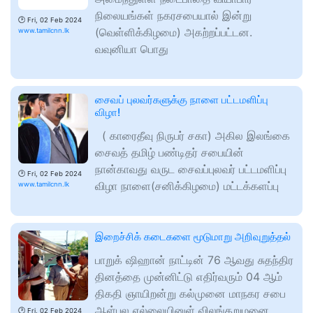
நிலையங்கள் நகரசபையால் இன்று
🕑
Fri, 02 Feb 2024
(வெள்ளிக்கிழமை) அகற்றப்பட்டன.
www.tamilcnn.lk
வவுனியா பொது
சைவப் புலவர்களுக்கு நாளை பட்டமளிப்பு
விழா!
( காரைதீவு நிருபர் சகா) அகில இலங்கை
சைவத் தமிழ் பண்டிதர் சபையின்
நான்காவது வருட சைவப்புலவர் பட்டமளிப்பு
🕑
Fri, 02 Feb 2024
விழா நாளை(சனிக்கிழமை) மட்டக்களப்பு
www.tamilcnn.lk
இறைச்சிக் கடைகளை மூடுமாறு அறிவுறுத்தல்
பாறுக் ஷிஹான் நாட்டின் 76 ஆவது சுதந்திர
தினத்தை முன்னிட்டு எதிர்வரும் 04 ஆம்
திகதி ஞாயிறன்று கல்முனை மாநகர சபை
ஆள்புல எல்லையினுள் விலங்கறுமனை
🕑
Fri, 02 Feb 2024