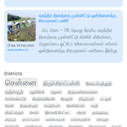
சுதந்திர தினத்தை முன்னிட்டு ஒன்றிணைந்த
சிரமதானப் பணி!
அபு அலா – 76 ஆவது தேசிய சுதந்திர
தினத்தை முன்னிட்டு கிளீன் ஸ்ரீலங்கா,
அறுகம்பை ஓட்டோ உரிமையாளர்கள் சங்கம்
🕑
Sat, 03 Feb 2024
ஒன்றிணைந்த சிரமதானப் பணியை இன்று
www.tamilcnn.lk
Districts
சென்னை
திருச்சிராப்பள்ளி
கோயம்புத்தூர்
தஞ்சாவூர்
புதுச்சேரி
மதுரை
திருவண்ணாமலை
செங்கல்பட்டு
திருநெல்வேலி
வேலூர்
விழுப்புரம்
கடலூர்
தேனி
திருவள்ளூர்
காஞ்சிபுரம்
திண்டுக்கல்
கரூர்
திருப்பத்தூர்
சேலம்
இராணிப்பேட்டை
ஈரோடு
தூத்துக்குடி
திருப்பூர்
நாகப்பட்டினம்
கன்னியாகுமரி
கள்ளக்குறிச்சி
அரியலூர்
தென்காசி
புதுக்கோட்டை
விருதுநகர்
சிவகங்கை
இராமநாதபுரம்
தருமபுரி