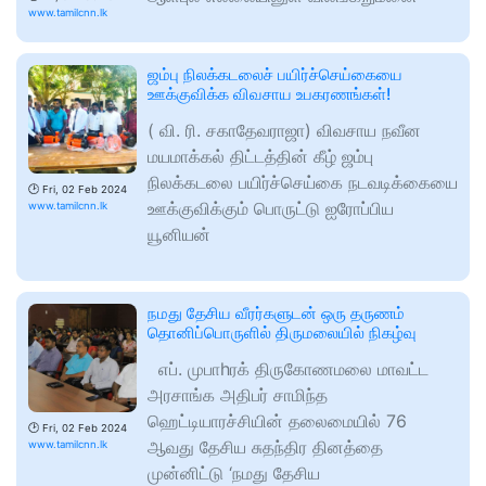
www.tamilcnn.lk
ஜம்பு நிலக்கடலைச் பயிர்ச்செய்கையை
ஊக்குவிக்க விவசாய உபகரணங்கள்!
( வி. ரி. சகாதேவராஜா) விவசாய நவீன
மயமாக்கல் திட்டத்தின் கீழ் ஜம்பு
நிலக்கடலை பயிர்ச்செய்கை நடவடிக்கையை
🕑
Fri, 02 Feb 2024
ஊக்குவிக்கும் பொருட்டு ஐரோப்பிய
www.tamilcnn.lk
யூனியன்
நமது தேசிய வீரர்களுடன் ஒரு தருணம்
தொனிப்பொருளில் திருமலையில் நிகழ்வு
எப். முபாhரக் திருகோணமலை மாவட்ட
அரசாங்க அதிபர் சாமிந்த
ஹெட்டியாரச்சியின் தலைமையில் 76
🕑
Fri, 02 Feb 2024
ஆவது தேசிய சுதந்திர தினத்தை
www.tamilcnn.lk
முன்னிட்டு ‘நமது தேசிய