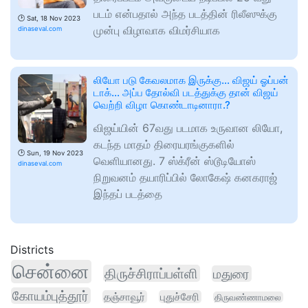
படம் என்பதால் அந்த படத்தின் ரிலீஸுக்கு
🕑
Sat, 18 Nov 2023
முன்பு விழாவாக விமர்சியாக
dinaseval.com
லியோ படு கேவலமாக இருக்கு… விஜய் ஓப்பன்
டாக்… அப்ப தோல்வி படத்துக்கு தான் விஜய்
வெற்றி விழா கொண்டாடினாரா.?
விஜய்யின் 67வது படமாக உருவான லியோ,
கடந்த மாதம் திரையரங்குகளில்
🕑
Sun, 19 Nov 2023
வெளியானது. 7 ஸ்க்ரீன் ஸ்டூடியோஸ்
dinaseval.com
நிறுவனம் தயாரிப்பில் லோகேஷ் கனகராஜ்
இந்தப் படத்தை
Districts
சென்னை
திருச்சிராப்பள்ளி
மதுரை
கோயம்புத்தூர்
தஞ்சாவூர்
புதுச்சேரி
திருவண்ணாமலை