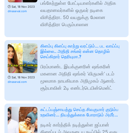
பங்கேற்றுள்ள போட்டியாளர்களில் அதிக
🕑
Sat, 18 Nov 2023
வயதானவர்களில் ஒருவர் நடிகை
dinaseval.com
விசித்திரா. 50 வயதுக்கு மேலான
விசித்திரா பெரும்பாலான
கிளம்பு கிளப்பு காற்று வரட்டும்… பட வாய்ப்பு
இல்லை.. அதிதி சங்கர் என்ன தொழில்
செய்கிறார் தெரியுமா.?
பிரம்மாண்ட இயக்குனரின் ஷங்கரின்
மகளான அதிதி ஷங்கர் ‘விருமன்’ படம்
🕑
Sat, 18 Nov 2023
மூலமாக நாயகியாக அறிமுகம் ஆனார்.
dinaseval.com
சூர்யாவின் 2டி எண்டர்டெயின்மென்ட்
கட்டப்பஞ்சாயத்து செய்த சிவகுமார் குடும்ப
உறவினர்… நியத்துக்காக போராடும் அமீர்…
நடிகர் கார்த்திக் நடித்துள்ள ஜப்பான்
திரைப்படம் அவருடைய நடிப்பில் 25 வது