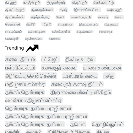
வேலூர்
காஞ்சிபுரம்
திருவள்ளூர்
விழுப்புரம்
செங்கல்பட்டு
திருப்பத்தூர்
திருநெல்வேலி
கரூர்
இராணிப்பேட்டை
அரியலூர்
திண்டுக்கல்
தூத்துக்குடி
தேனி
கன்னியாகுமரி
கடலூர்
சேலம்
தென்காசி
நீலகிரி
ஈரோடு
சிவகங்கை
இராமநாதபுரம்
விருதுநகர்
நாகப்பட்டினம்
மயிலாடுதுறை
கள்ளக்குறிச்சி
கிருஷ்ணகிரி
திருவாரூர்
பெரம்பலூர்
புதுக்கோட்டை
நாமக்கல்
Trending
கனவு திட்டம்
பட்ஜெட்
நிஃப்டி உயர்வு
பள்ளிக்கல்வி
கலைஞர் கனவு
மரண தண்டனை
அறிவிப்பு சென்செக்ஸ்
டாஸ்மாக் கடை
ரசீது
மதிமுகம் எம்எல்ஏ
கலைஞர் கனவு திட்டம்
தங்கம் தென்னரசு
திருமாவளவன்வட்டி விகிதம்
வைகோ மதிமுகம் எம்எல்ஏ
தென்னரசுபதவியை ராஜினாமா
தங்கம் தென்னரசுபதவியை ராஜினாமா
தங்கம் தென்னரசுபதவியை
தவெக
தொழில்நுட்பம்
மகளிர்
சமூகம்
நிதிநிலை அறிக்கை
திமுக