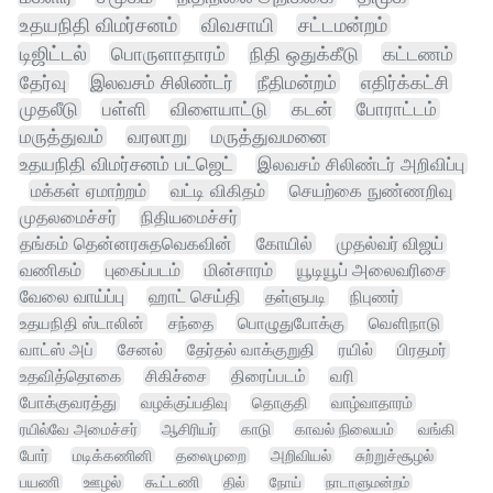
உதயநிதி விமர்சனம்
விவசாயி
சட்டமன்றம்
டிஜிட்டல்
பொருளாதாரம்
நிதி ஒதுக்கீடு
கட்டணம்
தேர்வு
இலவசம் சிலிண்டர்
நீதிமன்றம்
எதிர்க்கட்சி
முதலீடு
பள்ளி
விளையாட்டு
கடன்
போராட்டம்
மருத்துவம்
வரலாறு
மருத்துவமனை
உதயநிதி விமர்சனம் பட்ஜெட்
இலவசம் சிலிண்டர் அறிவிப்பு
மக்கள் ஏமாற்றம்
வட்டி விகிதம்
செயற்கை நுண்ணறிவு
முதலமைச்சர்
நிதியமைச்சர்
தங்கம் தென்னரசுதவெகவின்
கோயில்
முதல்வர் விஜய்
வணிகம்
புகைப்படம்
மின்சாரம்
யூடியூப் அலைவரிசை
வேலை வாய்ப்பு
ஹாட் செய்தி
தள்ளுபடி
நிபுணர்
உதயநிதி ஸ்டாலின்
சந்தை
பொழுதுபோக்கு
வெளிநாடு
வாட்ஸ் அப்
சேனல்
தேர்தல் வாக்குறுதி
ரயில்
பிரதமர்
உதவித்தொகை
சிகிச்சை
திரைப்படம்
வரி
போக்குவரத்து
வழக்குப்பதிவு
தொகுதி
வாழ்வாதாரம்
ரயில்வே அமைச்சர்
ஆசிரியர்
காடு
காவல் நிலையம்
வங்கி
போர்
மடிக்கணினி
தலைமுறை
அறிவியல்
சுற்றுச்சூழல்
பயணி
ஊழல்
கூட்டணி
தில்
நோய்
நாடாளுமன்றம்