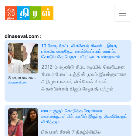
dinaseval.com :
10 கோடி கேட்ட விக்னேஷ் சிவன்… இந்த
பக்கமே வராதே… உனக்கெல்லாம் வாய்ப்பு
கொடுப்பதே பெருசு.. விரட்டிய கமல்ஹாசன்.
2012-ம் ஆண்டு சிம்பு நடிப்பில் வெளியான
‘போடா போடி’ படத்தின் மூலம் இயக்குனராக
🕑
Sat, 18 Nov 2023
அறிமுகமானவர் விக்னேஷ் சிவன்.
dinaseval.com
அதன்பின்னர் விஜய் சேதுபதி மற்றும்
மாயா குரூப் கொடுத்த தொல்லை…
கண்ணீருடன் பிக் பாஸில் இருந்து வெளியேறும்
விசித்தரா..
பிக் பாஸ் சீசன் 7 நிகழ்ச்சியில்