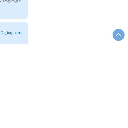
 அதிரடியாக
ீர்
சேர்ந்த 3
 கைது
்சி
 சாமி
பாள்
திருவிழாவை
அம்பாள்