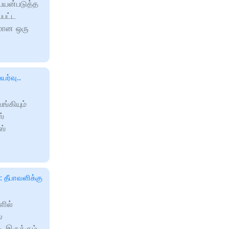
பயன்படுத்த
்பட்ட
யமான ஒரு
ர்வு..
ங்கியும்
்
ஸ்
 தீபாவளிக்கு
ளில்
்
 இருக்கும்