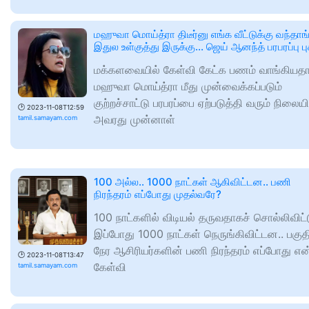
மஹுவா மொய்த்ரா திடீர்னு எங்க வீட்டுக்கு வந்தாங்
இதுல உள்குத்து இருக்கு... ஜெய் ஆனந்த் பரபரப்பு பு
மக்களவையில் கேள்வி கேட்க பணம் வாங்கியத
மஹுவா மொய்த்ரா மீது முன்வைக்கப்படும்
குற்றச்சாட்டு பரபரப்பை ஏற்படுத்தி வரும் நிலையி
🕑
2023-11-08T12:59
அவரது முன்னாள்
tamil.samayam.com
100 அல்ல.. 1000 நாட்கள் ஆகிவிட்டன.. பணி
நிரந்தரம் எப்போது முதல்வரே?
100 நாட்களில் விடியல் தருவதாகச் சொல்லிவிட்
இப்போது 1000 நாட்கள் நெருங்கிவிட்டன.. பகுத
நேர ஆசிரியர்களின் பணி நிரந்தரம் எப்போது என
🕑
2023-11-08T13:47
கேள்வி
tamil.samayam.com