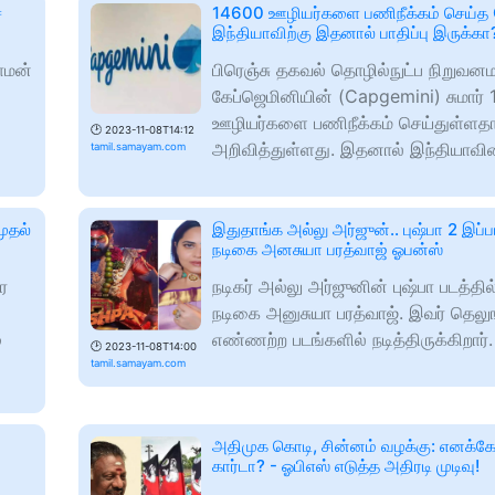
ச
14600 ஊழியர்களை பணிநீக்கம் செய்த 
இந்தியாவிற்கு இதனால் பாதிப்பு இருக்கா
ாமன்
பிரெஞ்சு தகவல் தொழில்நுட்ப நிறுவ
கேப்ஜெமினியின் (Capgemini) சுமார் 
ஊழியர்களை பணிநீக்கம் செய்துள்ளத
🕑
2023-11-08T14:12
அறிவித்துள்ளது. இதனால் இந்தியாவி
tamil.samayam.com
ுதல்
இதுதாங்க அல்லு அர்ஜுன்.. புஷ்பா 2 இப்ப
நடிகை அனசுயா பரத்வாஜ் ஓபன்ஸ்
ர
நடிகர் அல்லு அர்ஜுனின் புஷ்பா படத்தில்
நடிகை அனுசுயா பரத்வாஜ். இவர் தெலுங
ு
எண்ணற்ற படங்களில் நடித்திருக்கிறார்.
🕑
2023-11-08T14:00
tamil.samayam.com
அதிமுக கொடி, சின்னம் வழக்கு: எனக்கே
கார்டா? - ஓபிஎஸ் எடுத்த அதிரடி முடிவு!