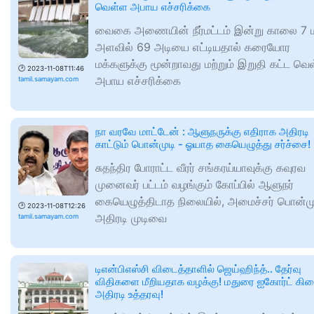
வெள்ள அபாய எச்சரிக்கை
வைகை அணையின் நீர்மட்டம் இன்று காலை 7
அளவில் 69 அடியை எட்டியதால் கரையோர
மக்களுக்கு மூன்றாவது மற்றும் இறுதி கட்ட வெ
🕑
2023-11-08T11:46
அபாய எச்சரிக்கை
tamil.samayam.com
நா வரவே மாட்டேன் : ஆளுநருக்கு எதிராக அதிரடி
காட்டும் பொன்முடி - ஓயாத கையெழுத்து சர்ச்சை!
சுதந்திர போராட்ட வீரர் சங்கரய்யாவுக்கு கவுரவ
முனைவர் பட்டம் வழங்கும் கோப்பில் ஆளுநர்
கையெழுத்திடாத நிலையில், அமைச்சர் பொன்மு
🕑
2023-11-08T12:26
அதிரடி முடிவை
tamil.samayam.com
டிஎன்பிஎஸ்சி விடைத்தாளில் ஜெய்ஹிந்த்.. தேர்வு
விதிகளை மீறியதாக வழக்கு! மதுரை ஐகோர்ட் கி
அதிரடி உத்தரவு!