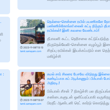
.
நெல்லை-சென்னை ரயில் பயணிகளே நோ
பண்ணிக்கோங்க! லைன் கட்டி நிற்கும் தீபா
ரயில்கள்! இனி கவலை வேண்டாம்!
ளி
தீபாவளி கூட்ட நெரிசலை கட்டுப்படுத்த
்
திருநெல்வேலி-சென்னை எழும்பூர் இட
🕑
2023-11-08T13:13
சிறப்பு ரயில்கள் இயக்கப்படும் என தெற
tamil.samayam.com
மகிழ்ச்சி
ா :
கமல் சார் சிலரை பேசவே விடுறது இல்லை..
கண்டிப்பாக கப் அடிக்கணும்: பிக்பாஸ் போட
அதிரடி.!
பிக்பாஸ் சீசன் 7 நிகழ்ச்சி பல திருப்பங
சண்டைகளுடன் ஒளிப்பரப்பாகி வருகிறது
🕑
2023-11-08T13:07
பிரதீப் ஆண்டனி ரெட் கார்டு கொடுத்த
tamil.samayam.com