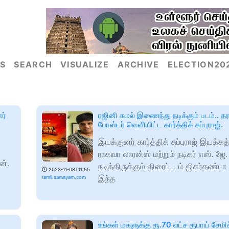
S
SEARCH
VISUALIZE
ARCHIVE
ELECTION20
ர்
ரஜினி கமல் இணைந்து நடிக்கும் படம்.. 
போஸ்டர் வெளியிட்ட கார்த்திக் சுப்புராஜ்.
இயக்குனர் கார்த்திக் சுப்புராஜ் இயக்கத்
ராகவா லாரன்ஸ் மற்றும் நடிகர் எஸ். ஜே.
ன்.
நடித்திருக்கும் திரைப்படம் ஜிகர்தண்டா 
🕑
2023-11-08T11:55
இந்த
tamil.samayam.com
உங்கள் மகளுக்கு ரூ.70 லட்ச ரூபாய் சேமிக்