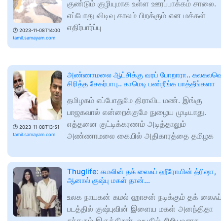
குண்டும் குழியுமாக உள்ள ஊரப்பாக்கம் சாலை.
எப்போது விடிவு காலம் பிறக்கும் என மக்கள்
எதிர்பார்ப்பு
🕑
2023-11-08T14:00
tamil.samayam.com
அண்ணாமலை ஆட்சிக்கு வரப் போறாரா.. கலகல
சிரித்த சேகர்பாபு.. காமெடி பண்றீங்க பாத்தீங்களா
தமிழகம் எப்போதுமே திராவிட மண். இங்கு
பாஜகவால் என்றைக்குமே நுழைய முடியாது.
எத்தனை குட்டிக்கரணம் அடித்தாலும்
🕑
2023-11-08T13:51
அண்ணாமலை கையில் அதிகாரத்தை தமிழக
tamil.samayam.com
Thuglife: கமலின் தக் லைஃப் ஹீரோயின் த்ரிஷா,
ஆனால் குஷ்பு மகள் தான்...
உலக நாயகன் கமல் ஹாசன் நடிக்கும் தக் லைஃப
படத்தில் குஷ்புவின் இளைய மகள் அனந்திதா
சுந்தரும் இருக்கிறார். வயதில் சிறியவராக