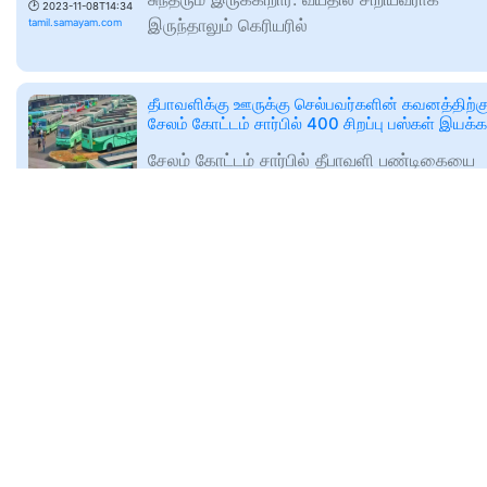
🕑
2023-11-08T14:34
இருந்தாலும் கெரியரில்
tamil.samayam.com
தீபாவளிக்கு ஊருக்கு செல்பவர்களின் கவனத்திற்கு
சேலம் கோட்டம் சார்பில் 400 சிறப்பு பஸ்கள் இயக்க
சேலம் கோட்டம் சார்பில் தீபாவளி பண்டிகையை
முன்னிட்டு இன்று (புதன்கிழமை) முதல் 15-ந் 
வரை 400 சிறப்பு பஸ்கள் இயக்கப்படுகின்றன.
🕑
2023-11-08T14:24
tamil.samayam.com
வெளியூர் செல்லும் மக்களே உஷார்! ஆம்னி பேருந்து
செல்லும் வழியில் மாற்றம்!
சென்னையில் ஆம்னி பேருந்துகள் புறவழிச்சா
வழியாக செல்லும் எனவும் 3 நாட்களுக்கு சென
உள்ளே இயக்கப்படாது என்றும் கிளாம்பாக்கம்
🕑
2023-11-08T12:36
தற்காலிக
tamil.samayam.com