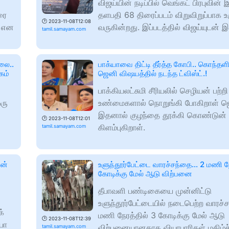
விஜய்யின் நடிப்பில் வெங்கட் பிரபுவின் 
ரை
தளபதி 68 திரைப்படம் விறுவிறுப்பாக 
🕑
2023-11-08T12:08
் என
வருகின்றது. இப்படத்தில் விஜய்யுடன்
tamil.samayam.com
லை..
பாக்யாவை திட்டி தீர்த்த கோபி.. கொந்தளி
கம்
ஜெனி விஷயத்தில் நடந்த ட்விஸ்ட்.!
பாக்கியலட்சுமி சீரியலில் செழியன் பற்ற
ரு
உண்மைகளால் நொறுங்கி போகிறாள் ஜ
இதனால் குழந்தை தூக்கி கொண்டுன் வ
🕑
2023-11-08T12:01
கிளம்புகிறாள்.
tamil.samayam.com
ான்
உளுந்தூர்பேட்டை வாரச்சந்தை... 2 மணி ந
கோடிக்கு மேல் ஆடு விற்பனை
தீபாவளி பண்டிகையை முன்னிட்டு
உளுந்தூர்பேட்டையில் நடைபெற்ற வாரச்
க்
மணி நேரத்தில் 3 கோடிக்கு மேல் ஆடு
🕑
2023-11-08T12:39
யா
விற்பனையானதாக வியாபாரிகள் மகிழ்ச
tamil.samayam.com