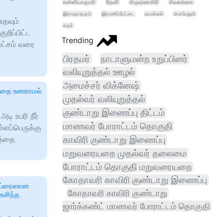
கன்னியாகுமரி
தேனி
கிருஷ்ணகிரி
சிவகங்கை
இராமநாதபுரம்
இராணிப்பேட்டை
நாமக்கல்
பெரம்பலூர்
உதவும்
கரூர்
ுறிப்பிட்ட
Trending
லட்சம் வரை
பிரதமர்
நாடாளுமன்ற உறுப்பினர்
வலியுறுத்தல் ஊழல்
அமைச்சர் விக்னேஷ்
த்தை உணராமல்
முதல்வர் வலியுறுத்தல்
குண்டாறு இணைப்பு திட்டம்
ி உபரி நீர்
மாணவர் போராட்டம் தொகுதி
்ளப்பெருக்கு
லத்தை
காவிரி குண்டாறு இணைப்பு
மறுவரையறை முதல்வர் தலைமை
போராட்டம் தொகுதி மறுவரையறை
கோதாவரி காவிரி குண்டாறு இணைப்பு
ர்ப்ரைஸான
கோதாவரி காவிரி குண்டாறு
கசிந்த
ஜார்க்கண்ட் மாணவர் போராட்டம் தொகுதி