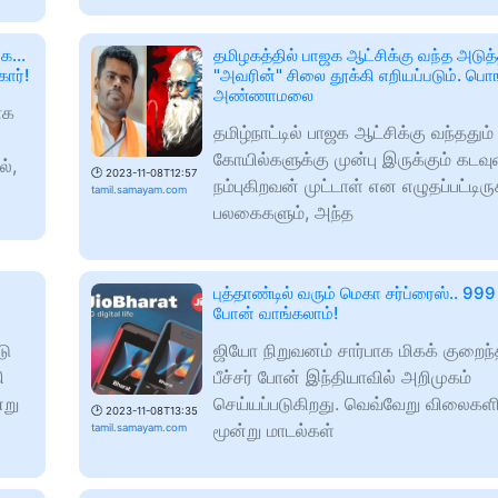
க...
தமிழகத்தில் பாஜக ஆட்சிக்கு வந்த அடுத்
கார்!
"அவரின்" சிலை தூக்கி எறியப்படும். பொ
அண்ணாமலை
ாக
தமிழ்நாட்டில் பாஜக ஆட்சிக்கு வந்ததும்
கோயில்களுக்கு முன்பு இருக்கும் கடவ
ல்,
🕑
2023-11-08T12:57
நம்புகிறவன் முட்டாள் என எழுதப்பட்டிருக
tamil.samayam.com
பலகைகளும், அந்த
புத்தாண்டில் வரும் மெகா சர்ப்ரைஸ்.. 999 
போன் வாங்கலாம்!
டு
ஜியோ நிறுவனம் சார்பாக மிகக் குறைந
ி
பீச்சர் போன் இந்தியாவில் அறிமுகம்
்று
செய்யப்படுகிறது. வெவ்வேறு விலைகள
🕑
2023-11-08T13:35
மூன்று மாடல்கள்
tamil.samayam.com