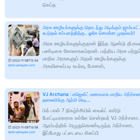
செய்த
அரசு ஊழியர்களுக்கு தொடந்து அடிக்கும் ஜாக்பாட்.
கூடுதல் சம்பளத்திற்கு.. ஓகே சொன்ன முதல்வர்!
அரசு ஊழியர்களுக்குதான் இந்த ஆண்டு தீபாவ
பண்டிகை கோலாகலம்தான். மத்திய அரசு மற்றும
மாநில அரசுகளும் அதன் ஊழியர்களுக்கு
🕑
2023-11-08T12:34
அகவிலைப்படி உயர்வு, போனஸ்,
tamil.samayam.com
VJ Archana : ஏஜென்ட் டீனாவாக மாறிய அர்ச்சன
தலைவிக்கு ஆர்மி ரெடி...
பிக் பாஸ் 7 நிகழ்ச்சியில் வைல்ட் கார்டு
போட்டியாளராக உள்ளே சென்றவர் VJ அர்ச்சனா.
ஆரம்பத்தில் அழுதுகொண்டிருந்த அர்ச்சனா,
🕑
2023-11-08T13:08
இப்போது பட்டையை கிளப்பி
tamil.samayam.com