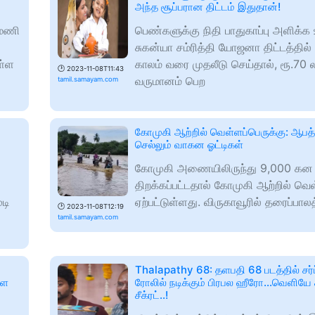
அந்த சூப்பரான திட்டம் இதுதான்!
 மணி
பெண்களுக்கு நிதி பாதுகாப்பு அளிக்க 
சுகன்யா சம்ரித்தி யோஜனா திட்டத்தில் க
ள்ள
காலம் வரை முதலீடு செய்தால், ரூ.70 
🕑
2023-11-08T11:43
வருமானம் பெற
tamil.samayam.com
கோமுகி ஆற்றில் வெள்ளப்பெருக்கு: ஆப
செல்லும் வாகன ஓட்டிகள்
கோமுகி அணையிலிருந்து 9,000 கன அட
திறக்கப்பட்டதால் கோமுகி ஆற்றில் வெள
டி
ஏற்பட்டுள்ளது. விருகாவூரில் தரைப்பா
🕑
2023-11-08T12:19
tamil.samayam.com
Thalapathy 68: தளபதி 68 படத்தில் ச
ளை
ரோலில் நடிக்கும் பிரபல ஹீரோ...வெளியே 
சீக்ரட்..!