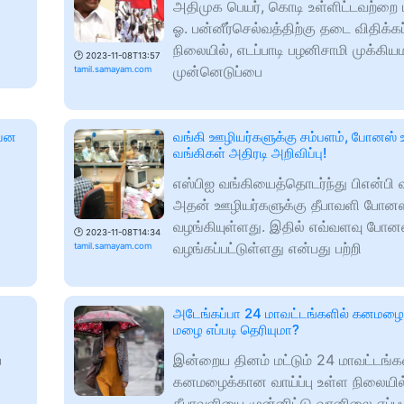
அதிமுக பெயர், கொடி உள்ளிட்டவற்றை 
ஓ. பன்னீர்செல்வத்திற்கு தடை விதிக்கப
நிலையில், எடப்பாடி பழனிசாமி முக்கி
🕑
2023-11-08T13:57
முன்னெடுப்பை
tamil.samayam.com
வென
வங்கி ஊழியர்களுக்கு சம்பளம், போனஸ் உய
வங்கிகள் அதிரடி அறிவிப்பு!
எஸ்பிஐ வங்கியைத்தொடர்ந்து பிஎன்பி வ
அதன் ஊழியர்களுக்கு தீபாவளி போனஸ
வழங்கியுள்ளது. இதில் எவ்வளவு போன
🕑
2023-11-08T14:34
வழங்கப்பட்டுள்ளது என்பது பற்றி
tamil.samayam.com
அடேங்கப்பா 24 மாவட்டங்களில் கனமழை:
மழை எப்படி தெரியுமா?
்
இன்றைய தினம் மட்டும் 24 மாவட்டங்க
கனமழைக்கான வாய்ப்பு உள்ள நிலையில
தீபாவளியை முன்னிட்டு வானிலை எப்படி