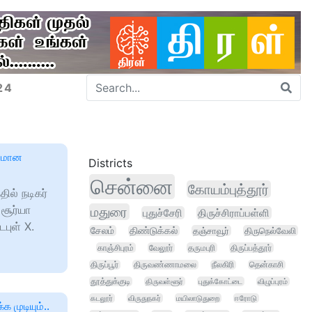
24
தரமான
Districts
சென்னை
கோயம்புத்தூர்
தில் நடிகர்
 சூர்யா
மதுரை
புதுச்சேரி
திருச்சிராப்பள்ளி
டபுள் X.
சேலம்
திண்டுக்கல்
தஞ்சாவூர்
திருநெல்வேலி
காஞ்சிபுரம்
வேலூர்
தருமபுரி
திருப்பத்தூர்
திருப்பூர்
திருவண்ணாமலை
நீலகிரி
தென்காசி
தூத்துக்குடி
திருவள்ளூர்
புதுக்கோட்டை
விழுப்புரம்
கடலூர்
விருதுநகர்
மயிலாடுதுறை
ஈரோடு
க முடியும்..