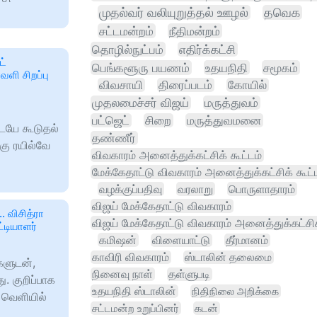
முதல்வர் வலியுறுத்தல் ஊழல்
தவெக
சட்டமன்றம்
நீதிமன்றம்
தொழில்நுட்பம்
எதிர்க்கட்சி
ட்
பெங்களூரு பயணம்
உதயநிதி
சமூகம்
வளி சிறப்பு
விவசாயி
திரைப்படம்
கோயில்
முதலமைச்சர் விஜய்
மருத்துவம்
பட்ஜெட்
சிறை
மருத்துவமனை
ையே கூடுதல்
தண்ணீர்
்கு ரயில்வே
விவகாரம் அனைத்துக்கட்சிக் கூட்டம்
மேக்கேதாட்டு விவகாரம் அனைத்துக்கட்சிக் கூட்
வழக்குப்பதிவு
வரலாறு
பொருளாதாரம்
விஜய் மேக்கேதாட்டு விவகாரம்
 விசித்ரா
விஜய் மேக்கேதாட்டு விவகாரம் அனைத்துக்கட்சிக்
்டியாளர்
கமிஷன்
விளையாட்டு
தீர்மானம்
காவிரி விவகாரம்
ஸ்டாலின் தலைமை
்களுடன்,
நினைவு நாள்
தள்ளுபடி
. குறிப்பாக
உதயநிதி ஸ்டாலின்
நிதிநிலை அறிக்கை
ு வெளியில்
சட்டமன்ற உறுப்பினர்
கடன்