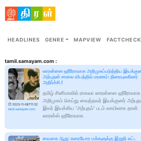
HEADLINES
GENRE
MAPVIEW
FACTCHECK
tamil.samayam.com :
லாரன்ஸை ஹீரோவாக அறிமுகப்படுத்திய இயக்குன
அற்புதன் சாலை விபத்தில் மரணம்: திரையுலகினர்
அதிர்ச்சி.!
தமிழ் சினிமாவில் ராகவா லாரன்ஸை ஹீரோவாக
அறிமுகம் செய்து வைத்தவர் இயக்குனர் அற்புத
🕑
2023-11-08T11:32
இவர் இயக்கிய 'அற்புதம்' படம் வாயிலாக தான்
tamil.samayam.com
லாரன்ஸ் ஹீரோவாக
வைகை ஆறு: கரையோர மக்களுக்கு இறுதி கட்ட