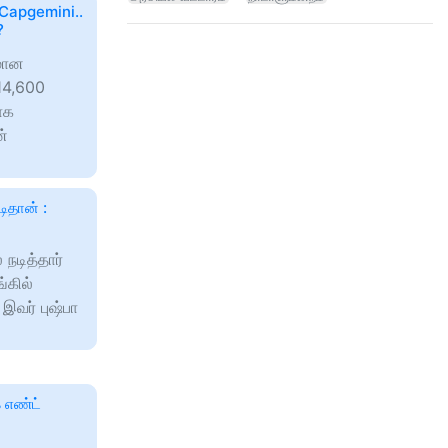
Capgemini..
?
னமான
14,600
ாக
ன்
டிதான் :
 நடித்தார்
்கில்
 இவர் புஷ்பா
 எண்ட்