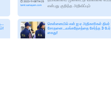
🕑
2023-11-08T14:25
என்பது குறித்த அறிவிப்பும்
tamil.samayam.com
...
சென்னையில் என் ஐ ஏ அதிகாரிகள் திடீர்
ம்!
சோதனை...வங்கதேசத்தை சேர்ந்த 3 பேர்
கைது!
சென்னையில் என் ஐ ஏ அதிகாரிகள் திட
தேதி
சோதனை மேற்கொண்டு வங்கதேசத்தை 
🕑
2023-11-08T14:26
பேர் அதிரடியாக கைது செய்துள்ளனர்.
tamil.samayam.com
செய்யப்பட்டவர்களிடம் போலி ஆதார்
கள்
நெல்லையப்பர் காந்திமதி அம்பாளுக்கு காட
கொடுக்கும் வைபவம்! திரளான பக்தர்கள்
தரிசனம்!
லை
நெல்லை நெல்லையப்பர் காந்திமதி அம்
்னை
திருக்கோவில் ஐப்பசி திருக்கல்யாண 
🕑
2023-11-08T15:05
முன்னிட்டு நடைபெற்ற நெல்லையப்பர், 
tamil.samayam.com