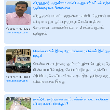
விருதுநகர்: முதன்மை கல்வி அலுவலர் வீட்டில் லஞ்
ஒழிப்புத்துறை சோதனை
விருதுநகர் மாவட்ட முதன்மை கல்வி அலுவலர் ர
வீட்டில் லஞ்ச ஒழிப்புத்துறை போலீசார் திடீர்
சோதனை. கணக்கில் வராத 3 லட்சம் ரூபாய்
🕑
2023-11-08T13:26
பறிமுதல்.
tamil.samayam.com
சென்னையில் இரவு நேர மின்சார ரயில்கள் இன்று ம
ரத்து!
சென்னை கடற்கரை-தாம்பரம் இடையே இரவு நே
மின்சார ரயில் ரத்து செய்யப்படுவதாக முக்கிய
அறிவிப்பு வெளியாகி உள்ளது. இது குறித்து முழ
🕑
2023-11-08T14:03
விவரங்களை இங்கு
tamil.samayam.com
குண்டும் குழியுமாக ஊரப்பாக்கம் சாலை.. எப்போது
விடிவு காலம் பிறக்கும்?