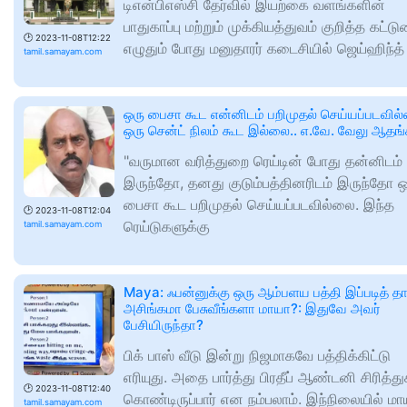
டிஎன்பிஎஸ்சி தேர்வில் இயற்கை வளங்களின்
பாதுகாப்பு மற்றும் முக்கியத்துவம் குறித்த கட்டு
🕑
2023-11-08T12:22
எழுதும் போது மனுதாரர் கடைசியில் ஜெய்ஹிந்த
tamil.samayam.com
ஒரு பைசா கூட என்னிடம் பறிமுதல் செய்யப்படவில்
ஒரு சென்ட் நிலம் கூட இல்லை.. எ.வே. வேலு ஆதங்
"வருமான வரித்துறை ரெய்டின் போது தன்னிடம்
இருந்தோ, தனது குடும்பத்தினரிடம் இருந்தோ ஒ
பைசா கூட பறிமுதல் செய்யப்படவில்லை. இந்த
🕑
2023-11-08T12:04
ரெய்டுகளுக்கு
tamil.samayam.com
Maya: ஃபன்னுக்கு ஒரு ஆம்பளய பத்தி இப்படித் த
அசிங்கமா பேசுவீங்களா மாயா?: இதுவே அவர்
பேசியிருந்தா?
பிக் பாஸ் வீடு இன்று நிஜமாகவே பத்திக்கிட்டு
எரியுது. அதை பார்த்து பிரதீப் ஆண்டனி சிரித்து
🕑
2023-11-08T12:40
கொண்டிருப்பார் என நம்பலாம். இந்நிலையில் மா
tamil.samayam.com