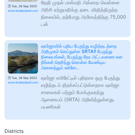
தேதி முதல் பாஸ்மதி அல்லாத வெள்ளை
🕑
Tue, 26 Sep 2023
அரிசி ஏற்றுமதிக்கு தடை விதித்திருந்த
www.khaleejtamil.com
நிலையில், தற்போது அமீரகத்திற்கு 75,000
டன்
ஷார்ஜாவில் புதிய பேருந்து வழித்தடத்தை
அறிமுகம் செய்துள்ள SRTA!! பேருந்து
நிலையங்கள், பேருந்து நேர அட்டவணை என
நீங்கள் தெரிந்து கொள்ள வேண்டிய
அனைத்தும் உள்ளே..
ஷார்ஜா எமிரேட்டில் புதிதாக ஒரு பேருந்து
🕑
Tue, 26 Sep 2023
www.khaleejtamil.com
வழித்தடம் திறக்கப்பட்டுள்ளதாக ஷார்ஜா
சாலைகள் மற்றும் போக்குவரத்து
ஆணையம் (SRTA) அறிவித்துள்ளது.
பயணிகள்
Districts