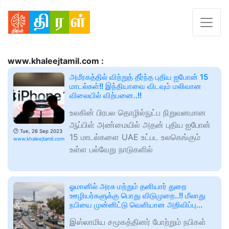
www.khaleejtamil.com :
அமீரகத்தில் விற்றுத் தீர்ந்த புதிய ஐபோன் 15
மாடல்கள்!! இந்தியாவை விடவும் மலிவான
விலையில் விற்பனை..!!
உலகின் பிரபல தொழில்நுட்ப நிறுவனமான
ஆப்பிள் அண்மையில் அதன் புதிய ஐபோன்
🕑
Tue, 26 Sep 2023
15 மாடல்களை UAE உட்பட உலகெங்கும்
www.khaleejtamil.com
உள்ள பல்வேறு நாடுகளில்
ஓமானில் அரசு மற்றும் தனியார் துறை
ஊழியர்களுக்கு பொது விடுமுறை..!! மீலாது
நபியை முன்னிட்டு வெளியான அறிவிப்பு…
இஸ்லாமிய சமூகத்தினர் போற்றும் நபிகள்