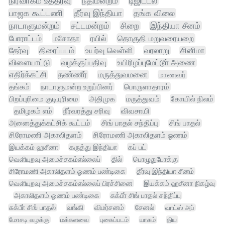
நிர்வாகம் உத்தரவு
நீதிமன்றம்
டிஜிட்டல்
பாஜக கூட்டணி
தீர்வு இந்தியா
தங்க விலை
நாடாளுமன்றம்
சட்டமன்றம்
சிறை
இந்தியா சீனம்
போராட்டம்
மசோதா
ரயில்
தொகுதி மறுவரையறை
தேர்வு
திரைப்படம்
உயர்வு வெள்ளி
வரலாறு
சினிமா
விளையாட்டு
வழக்குப்பதிவு
உயிரிழப்புமேட்டூா் அணை
எதிர்க்கட்சி
தண்ணீர்
மருத்துவமனை
மாணவர்
தங்கம்
நாடாளுமன்ற உறுப்பினர்
பொருளாதாரம்
பிறப்புரிமை குடியுரிமை
அதிமுக
மருத்துவம்
கோயில் நிலம்
தமிழகம் எம்
நீர்வரத்து சரிவு
விவசாயி
அனைத்துக்கட்சிக் கூட்டம்
சிங் பாதல் சந்திப்பு
சிங் பாதல்
சிரோமணி அகாலிதளம்
சிரோமணி அகாலிதளம் ஓணம்
இயக்கம் ஹசீனா
கருத்து இந்தியா
கப் பட்
வெளியுறவு அமைச்சகம்எல்லைப்
தில்
பொழுதுபோக்கு
சிரோமணி அகாலிதளம் ஓணம் பண்டிகை
தீர்வு இந்தியா சீனம்
வெளியுறவு அமைச்சகம்எல்லைப் பிரச்சினை
இயக்கம் ஹசீனா நிகழ்வு
அகாலிதளம் ஓணம் பண்டிகை
சுக்பீா் சிங் பாதல் சந்திப்பு
சுக்பீா் சிங் பாதல்
வங்கி
விமர்சனம்
சேனல்
வாட்ஸ் அப்
மோசடி வழக்கு
மக்களவை
புகைப்படம்
யாகம்
திய