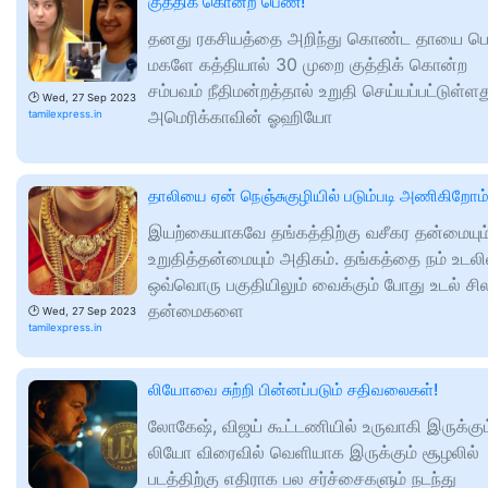
குத்திக் கொன்ற பெண்!
தனது ரகசியத்தை அறிந்து கொண்ட தாயை பெ
மகளே கத்தியால் 30 முறை குத்திக் கொன்ற
சம்பவம் நீதிமன்றத்தால் உறுதி செய்யப்பட்டுள்ளத
🕑
Wed, 27 Sep 2023
அமெரிக்காவின் ஓஹியோ
tamilexpress.in
தாலியை ஏன் நெஞ்சுகுழியில் படும்படி அணிகிறோம
இயற்கையாகவே தங்கத்திற்கு வசீகர தன்மையும
உறுதித்தன்மையும் அதிகம். தங்கத்தை நம் உடலி
ஒவ்வொரு பகுதியிலும் வைக்கும் போது உடல் சி
தன்மைகளை
🕑
Wed, 27 Sep 2023
tamilexpress.in
லியோவை சுற்றி பின்னப்படும் சதிவலைகள்!
லோகேஷ், விஜய் கூட்டணியில் உருவாகி இருக்கும
லியோ விரைவில் வெளியாக இருக்கும் சூழலில்
படத்திற்கு எதிராக பல சர்ச்சைகளும் நடந்து