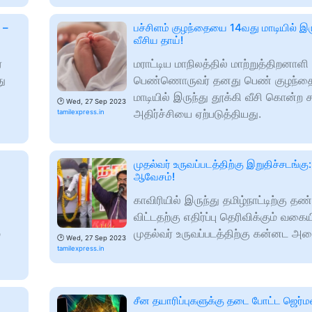
 –
பச்சிளம் குழந்தையை 14வது மாடியில் இரு
வீசிய தாய்!
ை
மராட்டிய மாநிலத்தில் மாற்றுத்திறனாளி
ு
பெண்ணொருவர் தனது பெண் குழந்த
மாடியில் இருந்து தூக்கி வீசி கொன்ற ச
🕑
Wed, 27 Sep 2023
அதிர்ச்சியை ஏற்படுத்தியது.
tamilexpress.in
முதல்வர் உருவப்படத்திற்கு இறுதிச்சடங்கு:
ஆவேசம்!
காவிரியில் இருந்து தமிழ்நாட்டிற்கு தண்
விட்டதற்கு எதிர்ப்பு தெரிவிக்கும் வகை
்
முதல்வர் உருவப்படத்திற்கு கன்னட அமை
🕑
Wed, 27 Sep 2023
tamilexpress.in
சீன தயாரிப்புகளுக்கு தடை போட்ட ஜெர்ம