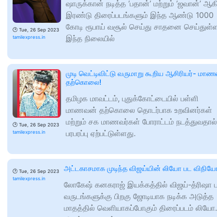
ஷாருக்கான் நடித்த ’பதான்’ மற்றும் ’ஜவான்’ ஆக
இரண்டு திரைப்படங்களும் இந்த ஆண்டு 1000
கோடி ரூபாய் வசூல் செய்து சாதனை செய்துள்ள
🕑
Tue, 26 Sep 2023
இந்த நிலையில்
tamilexpress.in
முடி வெட்டிவிட்டு வருமாறு கூறிய ஆசிரியர்- மாண
தற்கொலை!
தமிழக மாவட்டம், புதுக்கோட்டையில் பள்ளி
மாணவன் தற்கொலை தொடர்பாக உறவினர்கள்
மற்றும் சக மாணவர்கள் போராட்டம் நடத்துவதால்
🕑
Tue, 26 Sep 2023
பரபரப்பு ஏற்பட்டுள்ளது.
tamilexpress.in
அட்டகாசமாக முடிந்த விஜய்யின் லியோ பட விநியோ
🕑
Tue, 26 Sep 2023
tamilexpress.in
லோகேஷ் கனகராஜ் இயக்கத்தில் விஜய்-த்ரிஷா 
வருடங்களுக்கு பிறகு ஜோடியாக நடிக்க அடுத்த
மாதத்தில் வெளியாகப்போகும் திரைப்படம் லியோ.