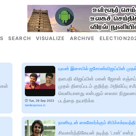
S
SEARCH
VISUALIZE
ARCHIVE
ELECTION20
யுவன் இசையில் ஜசோண்விஜய்யின் முதல் 
தளபதி விஜய்யின் மகன் ஜேசன் சஞ்சய்
்கள்
முதல் திரைப்படம் குறித்த அறிவிப்பு சமீ
வெளியானது என்பதும் லைகா நிறுவனம
படத்தை தயாரிக்க
🕑
Tue, 26 Sep 2023
tamilexpress.in
நானியுடன் கைகோர்க்கும் சிபிச்சக்ரவத்தி 
சிவகார்த்திகேயன் நடித்த ’டான்’ என்ற