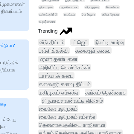
திண்டுக்கல்
இராமநாதபுரம்
நாகப்பட்டினம்
றிமுகமானவர்
திருவாரூர்
புதுக்கோட்டை
விருதுநகர்
சிவகங்கை
 திரைப்படம்
கள்ளக்குறிச்சி
நாமக்கல்
பெரம்பலூர்
மயிலாடுதுறை
கிருஷ்ணகிரி
Trending
வீடு திட்டம்
பட்ஜெட்
நிஃப்டி உயர்வு
ேண்டுமா?
பள்ளிக்கல்வி
கலைஞர் கனவு
மரண தண்டனை
டுத்திக்
அறிவிப்பு சென்செக்ஸ்
றிப்பாக
டாஸ்மாக் கடை
கலைஞர் கனவு திட்டம்
மதிமுகம் எம்எல்ஏ
தங்கம் தென்னரசு
திருமாவளவன்வட்டி விகிதம்
ோடி
வைகோ மதிமுகம்
வைகோ மதிமுகம் எம்எல்ஏ
 பல்வேறு
தென்னரசுபதவியை ராஜினாமா
வர்
தங்கம் தென்னரசுபதவியை ராஜினாமா
கொடுத்து