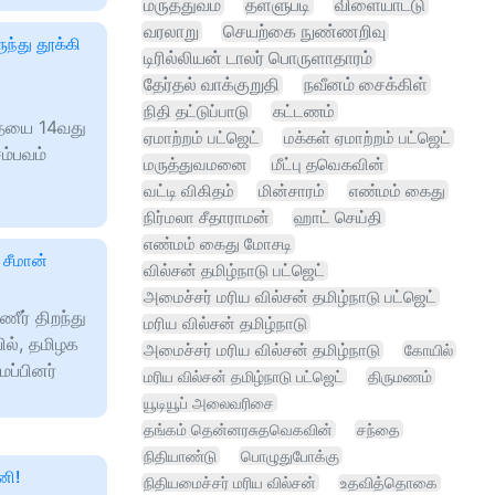
மருத்துவம்
தள்ளுபடி
விளையாட்டு
வரலாறு
செயற்கை நுண்ணறிவு
ந்து தூக்கி
டிரில்லியன் டாலர் பொருளாதாரம்
தேர்தல் வாக்குறுதி
நவீனம் சைக்கிள்
நிதி தட்டுப்பாடு
கட்டணம்
ையை 14வது
ஏமாற்றம் பட்ஜெட்
மக்கள் ஏமாற்றம் பட்ஜெட்
ம்பவம்
மருத்துவமனை
மீட்பு தவெகவின்
வட்டி விகிதம்
மின்சாரம்
எண்மம் கைது
நிர்மலா சீதாராமன்
ஹாட் செய்தி
எண்மம் கைது மோசடி
 சீமான்
வில்சன் தமிழ்நாடு பட்ஜெட்
அமைச்சர் மரிய வில்சன் தமிழ்நாடு பட்ஜெட்
ணீர் திறந்து
மரிய வில்சன் தமிழ்நாடு
யில், தமிழக
அமைச்சர் மரிய வில்சன் தமிழ்நாடு
கோயில்
ப்பினர்
மரிய வில்சன் தமிழ்நாடு பட்ஜெட்
திருமணம்
யூடியூப் அலைவரிசை
தங்கம் தென்னரசுதவெகவின்
சந்தை
நிதியாண்டு
பொழுதுபோக்கு
னி!
நிதியமைச்சர் மரிய வில்சன்
உதவித்தொகை