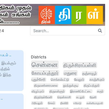
24
படம் ..
Districts
 இயக்கும்
சென்னை
திருச்சிராப்பள்ளி
பத்தில்
கோயம்புத்தூர்
மதுரை
தஞ்சாவூர்
் இந்த
புதுச்சேரி
செங்கல்பட்டு
வேலூர்
காஞ்சிபுரம்
திருவண்ணாமலை
தூத்துக்குடி
திருப்பத்தூர்
விழுப்புரம்
திருவள்ளூர்
இராணிப்பேட்டை
கரூர்
திருநெல்வேலி
தென்காசி
கடலூர்
தேனி
..
அரியலூர்
சேலம்
நீலகிரி
ஈரோடு
கன்னியாகுமரி