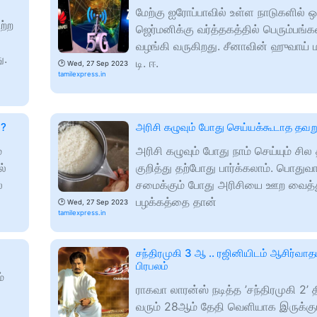
மேற்கு ஐரோப்பாவில் உள்ள நாடுகளில்
ற்ற
ஜெர்மனிக்கு வர்த்தகத்தில் பெரும்பங்
வழங்கி வருகிறது. சீனாவின் ஹுவாய் மற
ு.
டி. ஈ.
🕑
Wed, 27 Sep 2023
tamilexpress.in
்?
அரிசி கழுவும் போது செய்யக்கூடாத தவற
்
அரிசி கழுவும் போது நாம் செய்யும் சி
ல்
குறித்து தற்போது பார்க்கலாம். பொதுவ
ல
சமைக்கும் போது அரிசியை ஊற வைத்த
பழக்கத்தை தான்
🕑
Wed, 27 Sep 2023
tamilexpress.in
சந்திரமுகி 3 ஆ .. ரஜினியிடம் ஆசிர்வாத
பிரபலம்
்
ராகவா லாரன்ஸ் நடித்த ’சந்திரமுகி 2’ 
வரும் 28ஆம் தேதி வெளியாக இருக்கும