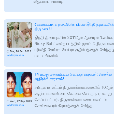
விஜய்யை தாண்டி
கோலாகலமாக நடைபெற்ற பிரபல இந்தி நடிகையின்
திருமணம்!
இந்தி திரையுலகில் 2011ஆம் ஆண்டில் ‘Ladies
Ricky Bahi’ என்ற படத்தின் மூலம் அறிமுகமான
பரினீதி சோப்ரா. சோப்ரா குடும்பத்தைச் சேர்ந்த 
🕑
Tue, 26 Sep 2023
பல படங்களில்
tamilexpress.in
14 வயது மாணவியை கொன்ற காதலன்: சொன்ன
அதிர்ச்சி காரணம்!
தமிழக மாவட்டம் திருவண்ணாமலையில் 10ஆம்
வகுப்பு மாணவியை கொலை செய்த நபர் கைது
செய்யப்பட்டார். திருவண்ணாமலை மாவட்டம்
🕑
Wed, 27 Sep 2023
சென்னாவரம் கிராமத்தைச் சேர்ந்த
tamilexpress.in