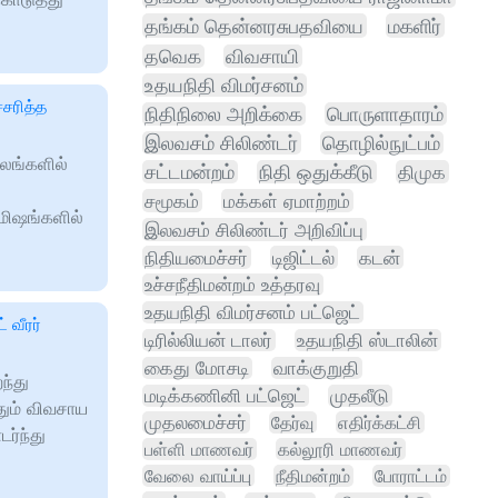
தங்கம் தென்னரசுபதவியை
மகளிர்
தவெக
விவசாயி
உதயநிதி விமர்சனம்
்சரித்த
நிதிநிலை அறிக்கை
பொருளாதாரம்
இலவசம் சிலிண்டர்
தொழில்நுட்பம்
ாலங்களில்
சட்டமன்றம்
நிதி ஒதுக்கீடு
திமுக
சமூகம்
மக்கள் ஏமாற்றம்
மிஷங்களில்
இலவசம் சிலிண்டர் அறிவிப்பு
நிதியமைச்சர்
டிஜிட்டல்
கடன்
உச்சநீதிமன்றம் உத்தரவு
உதயநிதி விமர்சனம் பட்ஜெட்
 வீரர்
டிரில்லியன் டாலர்
உதயநிதி ஸ்டாலின்
கைது மோசடி
வாக்குறுதி
ந்து
மடிக்கணினி பட்ஜெட்
முதலீடு
தும் விவசாய
முதலமைச்சர்
தேர்வு
எதிர்க்கட்சி
ர்ந்து
பள்ளி மாணவர்
கல்லூரி மாணவர்
வேலை வாய்ப்பு
நீதிமன்றம்
போராட்டம்