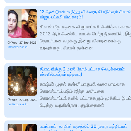
12 ஆண்டுகள் கழித்து விஸ்வரூபமெடுக்கும் சீமான்
விஜயலட்சுமி விவகாரம்!
சீமான் மீது நடிகை விஜயலட்சுமி அளித்த புகார
2012 ஆம் ஆண்டே வாபஸ் பெற்ற நிலையில், இத
தொடர்பான வழக்கு இன்று விசாரணைக்கு
🕑
Wed, 27 Sep 2023
வரவுள்ளது. சீமான் தன்னை
tamilexpress.in
தீபாவளிக்கு 2 மணி நேரம் பட்டாசு வெடிக்கலாம்:
உச்சநீதிமன்றம் உத்தரவு!
காஷ்மீர் முதல் கன்னியாகுமரி வரை பரவலாக
கொண்டாடப்படும் இந்த பண்டிகை
கொண்டாட்டங்களில் பட்டாசுகளும் முக்கிய இடம
🕑
Wed, 27 Sep 2023
பிடித்து வருகின்றன. குழந்தைகள்
tamilexpress.in
பயங்கரம்: தாயின் கழுத்தில் 30 முறை கத்தியால்