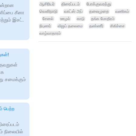
ஆசிரியர்
திரைப்படம்
போக்குவரத்து
 ஒன்றான
வெளிநாடு
வாட்ஸ் அப்
தலைமுறை
வணிகம்
களிப்பை சீனா
சேனல்
ஊழல்
காடு
தங்க மோதிரம்
்றும் இசட்.
நிபுணர்
விஜய் தலைமை
தண்ணீர்
சிகிச்சை
வாழ்வாதாரம்
ுகள்!
ல தவறுகள்
ாக
ு சமைக்கும்
ம் பெற்ற
திரைப்படம்
் நிலையில்