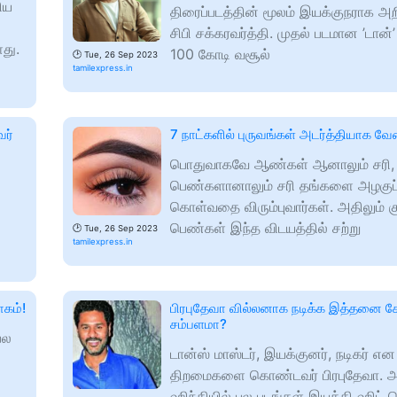
ிய
திரைப்படத்தின் மூலம் இயக்குநராக அ
சிபி சக்கரவர்த்தி. முதல் படமான ’டான்’
து.
100 கோடி வசூல்
🕑
Tue, 26 Sep 2023
tamilexpress.in
வர்
7 நாட்களில் புருவங்கள் அடர்த்தியாக வ
பொதுவாகவே ஆண்கள் ஆனாலும் சரி,
பெண்களானாலும் சரி தங்களை அழகுப்ப
கொள்வதை விரும்புவார்கள். அதிலும் கு
பெண்கள் இந்த விடயத்தில் சற்று
🕑
Tue, 26 Sep 2023
tamilexpress.in
கம்!
பிரபுதேவா வில்லனாக நடிக்க இத்தனை க
சம்பளமா?
பல
டான்ஸ் மாஸ்டர், இயக்குனர், நடிகர் என
திறமைகளை கொண்டவர் பிரபுதேவா. அ
ஹிந்தியில் பல படங்கள் இயக்கி ஹிட் 