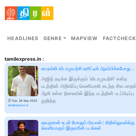
HEADLINES
GENRE
MAPVIEW
FACTCHECK
tamilexpress.in :
பைநல்லி விடாமுயற்சி ஷூட்டிங் ஆரம்பிக்கபோது ..
அஜித் நடிக்க இருக்கும் ‘விடாமுயற்சி’ என்ற
படத்தின் அறிவிப்பு வெளியாகி கடந்த சில மாதங
ஆகி உள்ள நிலையில் இந்த படத்தின் படப்பிடிப்பு
குறித்த
🕑
Tue, 26 Sep 2023
tamilexpress.in
ஷாருகான் உடன் மோதும் பிரபாஸ் : கிறிஸ்துமஸ்க்கு
வெளியாகும் இருவரின் படங்கள்