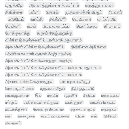
ஒதுக்கீடு
அனைத்துக்கட்சிக் கூட்டம்
மருத்துவமனை
சிகிச்சை
பள்ளி
சேனல்
முதலமைச்சர் விஜய்
நிபுணர்
மானியம்
வறட்சி
தண்ணீர்
வெளிநாடு
வாட்ஸ் அப்
டெலிவரி
கடன்
வேலை வாய்ப்பு
வெளிப்படை
தீர்மானம்
போக்குவரத்து
தருண் தேஜ்பாலுக்கு
விக்னேஷ்ஆன்லைனில் டாஸ்மாக் மதுபானம்
அமைச்சர் விக்னேஷ்ஆன்லைனில்
நிதிநிலை அறிக்கை
பத்திரிகையாளர் தருண் தேஜ்பாலுக்கு
அமைச்சர் விக்னேஷ்வல்லுறவு வழக்கு
அமைச்சர் விக்னேஷ்ஆன்லைனில் டாஸ்மாக் மதுபானம்
அமைச்சர் விக்னேஷ்ஆன்லைனில் டாஸ்மாக்
அமைச்சர் விக்னேஷ்வல்லுறவு
நம்மாழ்வார் விருது
மேகதாது அணை
முதல்வர் விஜய்
நிதி ஒதுக்கீடு
நாடாளுமன்றம்
இந்
மகளிர்
முதலீடு
சினிமா
மக்களவை
மற் றும்
பயிர்க்கடன் தள்ளுபடி
வாக்குறுதி
காவல் நிலையம்
ஊடகத்துறை
மேகதாது விவகாரம்
குறுவை சாகுபடி
மருத்துவர்
ளது
தலைமுறை
சட்டம் நடவடிக்கை
விதை
தார்
ஆசிரியர்
நிவாரணம்