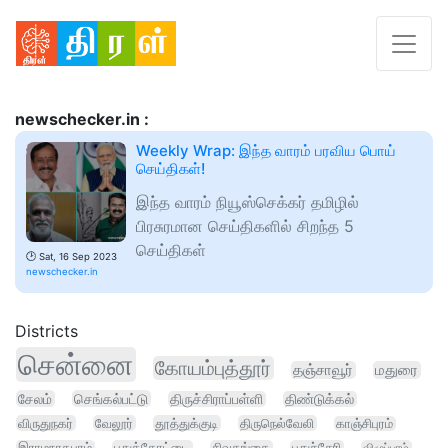
newschecker.in :
Weekly Wrap: இந்த வாரம் பரவிய பொய்
செய்திகள்!
இந்த வாரம் நியூஸ்செக்கர் தமிழில்
பிரசுரமான செய்திகளில் சிறந்த 5
செய்திகள்
🕑
Sat, 16 Sep 2023
newschecker.in
Districts
சென்னை
கோயம்புத்தூர்
தஞ்சாவூர்
மதுரை
சேலம்
செங்கல்பட்டு
திருச்சிராப்பள்ளி
திண்டுக்கல்
விருதுநகர்
வேலூர்
தூத்துக்குடி
திருநெல்வேலி
காஞ்சிபுரம்
இராமநாதபுரம்
புதுக்கோட்டை
சிவகங்கை
புதுச்சேரி
விழுப்புரம்